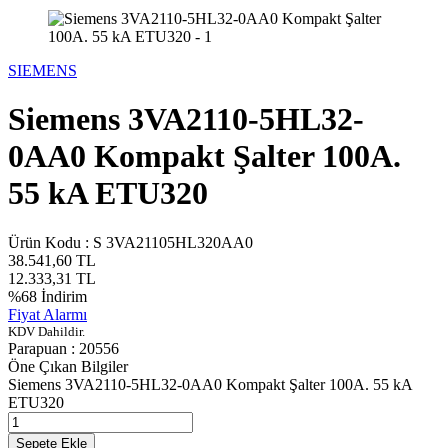
SIEMENS
Siemens 3VA2110-5HL32-
0AA0 Kompakt Şalter 100A.
55 kA ETU320
Ürün Kodu :
S 3VA21105HL320AA0
38.541,60
TL
12.333,31
TL
%
68
İndirim
Fiyat Alarmı
KDV Dahildir.
Parapuan :
20556
Öne Çıkan Bilgiler
Siemens 3VA2110-5HL32-0AA0 Kompakt Şalter 100A. 55 kA
ETU320
Sepete Ekle