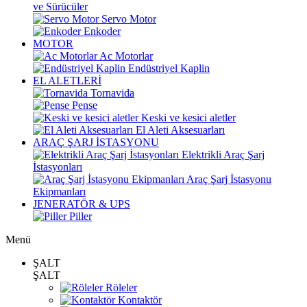
ve Sürücüler
Servo Motor
Enkoder
MOTOR
Ac Motorlar
Endüstriyel Kaplin
EL ALETLERİ
Tornavida
Pense
Keski ve kesici aletler
El Aleti Aksesuarları
ARAÇ ŞARJ İSTASYONU
Elektrikli Araç Şarj
İstasyonları
Araç Şarj İstasyonu
Ekipmanları
JENERATÖR & UPS
Piller
Menü
ŞALT
ŞALT
Röleler
Kontaktör