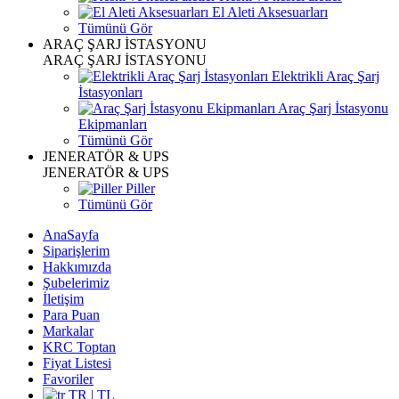
El Aleti Aksesuarları
Tümünü Gör
ARAÇ ŞARJ İSTASYONU
ARAÇ ŞARJ İSTASYONU
Elektrikli Araç Şarj
İstasyonları
Araç Şarj İstasyonu
Ekipmanları
Tümünü Gör
JENERATÖR & UPS
JENERATÖR & UPS
Piller
Tümünü Gör
AnaSayfa
Siparişlerim
Hakkımızda
Şubelerimiz
İletişim
Para Puan
Markalar
KRC Toptan
Fiyat Listesi
Favoriler
TR | TL