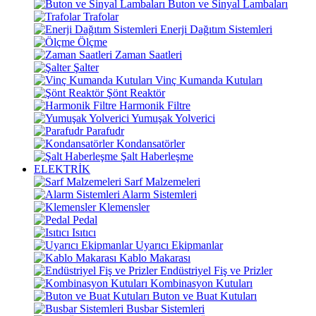
Buton ve Sinyal Lambaları
Trafolar
Enerji Dağıtım Sistemleri
Ölçme
Zaman Saatleri
Şalter
Vinç Kumanda Kutuları
Şönt Reaktör
Harmonik Filtre
Yumuşak Yolverici
Parafudr
Kondansatörler
Şalt Haberleşme
ELEKTRİK
Sarf Malzemeleri
Alarm Sistemleri
Klemensler
Pedal
Isıtıcı
Uyarıcı Ekipmanlar
Kablo Makarası
Endüstriyel Fiş ve Prizler
Kombinasyon Kutuları
Buton ve Buat Kutuları
Busbar Sistemleri