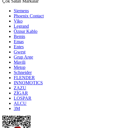
Çok Satan Markalar
Siemens
Phoenix Contact
Viko
Legrand
Öznur Kablo
Bemis
Emas
Entes
Gwest
Grup Arge
Mavili
Metop
Schneider
FLENDER
INNOMOTICS
ZAZU
ZİGAR
LOSPAR
ALCU
3M