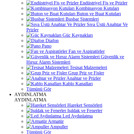
Endüstriyel Fiş ve Prizler
Kombinasyon Kutuları
Buton ve Buat Kutuları
Busbar Sistemleri
Sıva Üstü Anahtar Ve
Prizler
Güç Kaynakları
Diafon
Pano
Fan ve Aspiratörler
Güvenlik ve
Hırsız Alarm Sistemleri
Tesisat Malzemeleri
Grup Priz ve Fişler
Anahtar ve Prizler
Kablo Kanalları
Tümünü Gör
AYDINLATMA
AYDINLATMA
Hareket Sensörleri
Işıldak ve Fenerler
Led Aydınlatma
Armatür
Ampuller
Tümünü Gör