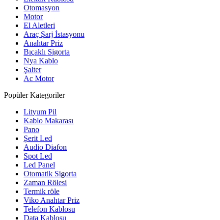
Otomasyon
Motor
El Aletleri
Araç Şarj İstasyonu
Anahtar Priz
Bıçaklı Sigorta
Nya Kablo
Şalter
Ac Motor
Popüler Kategoriler
Lityum Pil
Kablo Makarası
Pano
Şerit Led
Audio Diafon
Spot Led
Led Panel
Otomatik Sigorta
Zaman Rölesi
Termik röle
Viko Anahtar Priz
Telefon Kablosu
Data Kablosu