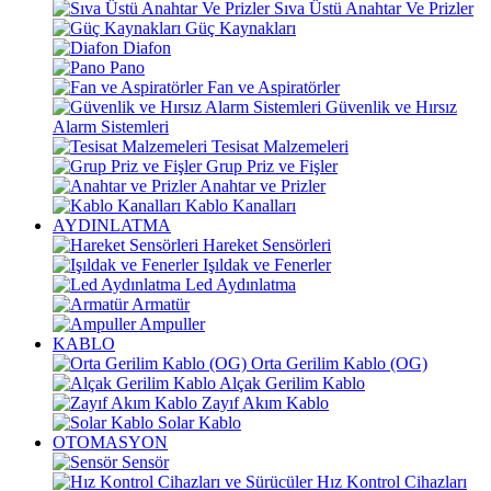
Sıva Üstü Anahtar Ve Prizler
Güç Kaynakları
Diafon
Pano
Fan ve Aspiratörler
Güvenlik ve Hırsız
Alarm Sistemleri
Tesisat Malzemeleri
Grup Priz ve Fişler
Anahtar ve Prizler
Kablo Kanalları
AYDINLATMA
Hareket Sensörleri
Işıldak ve Fenerler
Led Aydınlatma
Armatür
Ampuller
KABLO
Orta Gerilim Kablo (OG)
Alçak Gerilim Kablo
Zayıf Akım Kablo
Solar Kablo
OTOMASYON
Sensör
Hız Kontrol Cihazları