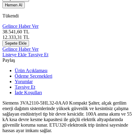
Hemen Al
Tükendi
Gelince Haber Ver
38.541,60
TL
12.333,31
TL
Sepete Ekle
Gelince Haber Ver
Listeye Ekle
Tavsiye Et
Paylaş
Ürün Açıklaması
Ödeme Seçenekleri
Yorumlar
Tavsiye Et
İade Koşulları
Siemens 3VA2110-5HL32-0AA0 Kompakt Şalter, alçak gerilim
enerji dağıtım sistemlerinde yüksek güvenlik ve kesintisiz çalışma
sağlayan endüstriyel tip bir devre kesicidir. 100A anma akımı ve 55
kA kısa devre kesme kapasitesi ile güçlü elektrik altyapılarında
güvenilir koruma sunar. ETU320 elektronik trip ünitesi sayesinde
hassas ayar imkanı sağlar.