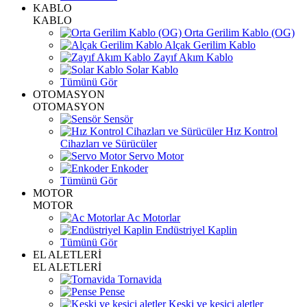
KABLO
KABLO
Orta Gerilim Kablo (OG)
Alçak Gerilim Kablo
Zayıf Akım Kablo
Solar Kablo
Tümünü Gör
OTOMASYON
OTOMASYON
Sensör
Hız Kontrol
Cihazları ve Sürücüler
Servo Motor
Enkoder
Tümünü Gör
MOTOR
MOTOR
Ac Motorlar
Endüstriyel Kaplin
Tümünü Gör
EL ALETLERİ
EL ALETLERİ
Tornavida
Pense
Keski ve kesici aletler