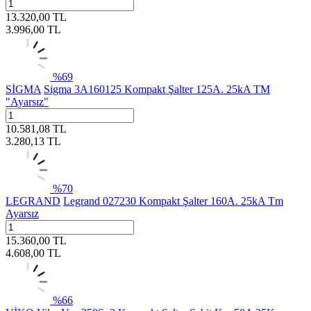
13.320,00
TL
3.996,00
TL
%
69
SİGMA
Sigma 3A160125 Kompakt Şalter 125A. 25kA TM
"Ayarsız"
10.581,08
TL
3.280,13
TL
%
70
LEGRAND
Legrand 027230 Kompakt Şalter 160A. 25kA Tm
Ayarsız
15.360,00
TL
4.608,00
TL
%
66