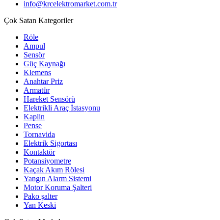
info@krcelektromarket.com.tr
Çok Satan Kategoriler
Röle
Ampul
Sensör
Güç Kaynağı
Klemens
Anahtar Priz
Armatür
Hareket Sensörü
Elektrikli Araç İstasyonu
Kaplin
Pense
Tornavida
Elektrik Sigortası
Kontaktör
Potansiyometre
Kaçak Akım Rölesi
Yangın Alarm Sistemi
Motor Koruma Şalteri
Pako şalter
Yan Keski