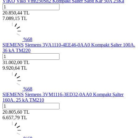
VİKO
Viko Vmr250Sn2 Kompakt Salter Sabit Kar 50A 25Ka
20.850,44
TL
7.089,15
TL
%
68
SIEMENS
Siemens 3VA1110-4EE46-0AA0 Kompakt Şalter 100A.
36 kA TM220
31.002,00
TL
9.920,64
TL
%
68
SIEMENS
Siemens 3VM1116-3ED32-0AA0 Kompakt Şalter
160A. 25 kA TM210
20.805,60
TL
6.657,79
TL