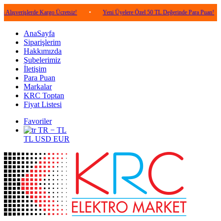
şlerde Kargo Ücretsiz!
•
Yeni Üyelere Özel 50 TL Değerinde Para Puan!
•
5.
AnaSayfa
Siparişlerim
Hakkımızda
Şubelerimiz
İletişim
Para Puan
Markalar
KRC Toptan
Fiyat Listesi
Favoriler
TR − TL
TL
USD
EUR