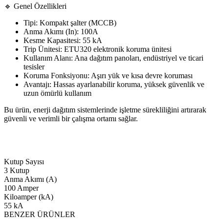
🔹 Genel Özellikleri
Tipi: Kompakt şalter (MCCB)
Anma Akımı (In): 100A
Kesme Kapasitesi: 55 kA
Trip Ünitesi: ETU320 elektronik koruma ünitesi
Kullanım Alanı: Ana dağıtım panoları, endüstriyel ve ticari
tesisler
Koruma Fonksiyonu: Aşırı yük ve kısa devre koruması
Avantajı: Hassas ayarlanabilir koruma, yüksek güvenlik ve
uzun ömürlü kullanım
Bu ürün, enerji dağıtım sistemlerinde işletme sürekliliğini artırarak
güvenli ve verimli bir çalışma ortamı sağlar.
Kutup Sayısı
3 Kutup
Anma Akımı (A)
100 Amper
Kiloamper (kA)
55 kA
BENZER ÜRÜNLER