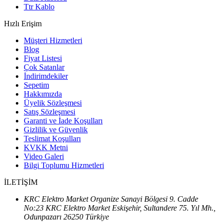
Ttr Kablo
Hızlı Erişim
Müşteri Hizmetleri
Blog
Fiyat Listesi
Çok Satanlar
İndirimdekiler
Sepetim
Hakkımızda
Üyelik Sözleşmesi
Satış Sözleşmesi
Garanti ve İade Koşulları
Gizlilik ve Güvenlik
Teslimat Koşulları
KVKK Metni
Video Galeri
Bilgi Toplumu Hizmetleri
İLETİŞİM
KRC Elektro Market Organize Sanayi Bölgesi 9. Cadde
No:23 KRC Elektro Market Eskişehir, Sultandere 75. Yıl Mh.,
Odunpazarı 26250 Türkiye