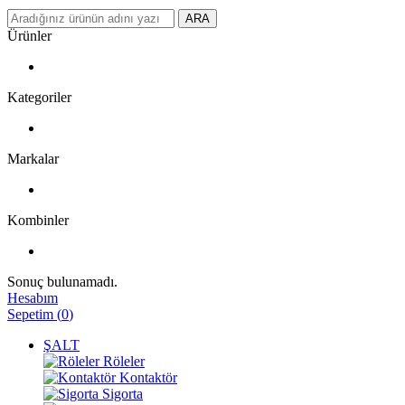
ARA
Ürünler
Kategoriler
Markalar
Kombinler
Sonuç bulunamadı.
Hesabım
Sepetim
(
0
)
ŞALT
Röleler
Kontaktör
Sigorta