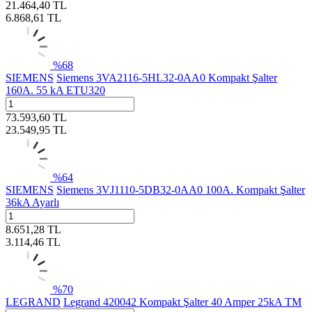
21.464,40
TL
6.868,61
TL
%
68
SIEMENS
Siemens 3VA2116-5HL32-0AA0 Kompakt Şalter
160A. 55 kA ETU320
73.593,60
TL
23.549,95
TL
%
64
SIEMENS
Siemens 3VJ1110-5DB32-0AA0 100A. Kompakt Şalter
36kA Ayarlı
8.651,28
TL
3.114,46
TL
%
70
LEGRAND
Legrand 420042 Kompakt Şalter 40 Amper 25kA TM