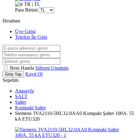
TR | TL
Para Birimi
Hesabım
Üye Girişi
Telefon İle Giriş
Beni Hatırla
Şifremi Unuttum
Kayıt Ol
Giriş Yap
Sepetim
Anasayfa
ŞALT
Şalter
Kompakt Şalter
Siemens 3VA2110-5HL32-0AA0 Kompakt Şalter 100A. 55
kA ETU320