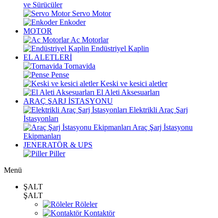
ve Sürücüler
Servo Motor
Enkoder
MOTOR
Ac Motorlar
Endüstriyel Kaplin
EL ALETLERİ
Tornavida
Pense
Keski ve kesici aletler
El Aleti Aksesuarları
ARAÇ ŞARJ İSTASYONU
Elektrikli Araç Şarj
İstasyonları
Araç Şarj İstasyonu
Ekipmanları
JENERATÖR & UPS
Piller
Menü
ŞALT
ŞALT
Röleler
Kontaktör