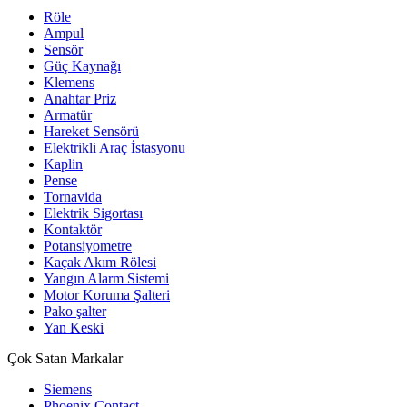
Röle
Ampul
Sensör
Güç Kaynağı
Klemens
Anahtar Priz
Armatür
Hareket Sensörü
Elektrikli Araç İstasyonu
Kaplin
Pense
Tornavida
Elektrik Sigortası
Kontaktör
Potansiyometre
Kaçak Akım Rölesi
Yangın Alarm Sistemi
Motor Koruma Şalteri
Pako şalter
Yan Keski
Çok Satan Markalar
Siemens
Phoenix Contact