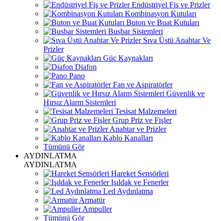
Endüstriyel Fiş ve Prizler
Kombinasyon Kutuları
Buton ve Buat Kutuları
Busbar Sistemleri
Sıva Üstü Anahtar Ve
Prizler
Güç Kaynakları
Diafon
Pano
Fan ve Aspiratörler
Güvenlik ve
Hırsız Alarm Sistemleri
Tesisat Malzemeleri
Grup Priz ve Fişler
Anahtar ve Prizler
Kablo Kanalları
Tümünü Gör
AYDINLATMA
AYDINLATMA
Hareket Sensörleri
Işıldak ve Fenerler
Led Aydınlatma
Armatür
Ampuller
Tümünü Gör