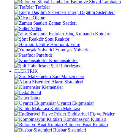
Buton ve Sinyal Lambaları
Trafolar
Enerji Dağıtım Sistemleri
Ölçme
Zaman Saatleri
Şalter
Vinç Kumanda Kutuları
Şönt Reaktör
Harmonik Filtre
Yumuşak Yolverici
Parafudr
Kondansatörler
Şalt Haberleşme
ELEKTRİK
Sarf Malzemeleri
Alarm Sistemleri
Klemensler
Pedal
Isıtıcı
Uyarıcı Ekipmanlar
Kablo Makarası
Endüstriyel Fiş ve Prizler
Kombinasyon Kutuları
Buton ve Buat Kutuları
Busbar Sistemleri