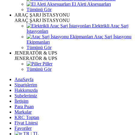
El Aleti Aksesuarları
Tümünü Gör
ARAÇ ŞARJ İSTASYONU
ARAÇ ŞARJ İSTASYONU
Elektrikli Araç Şarj
İstasyonları
Araç Şarj İstasyonu
Ekipmanları
Tümünü Gör
JENERATÖR & UPS
JENERATÖR & UPS
Piller
Tümünü Gör
AnaSayfa
Siparişlerim
Hakkımızda
Şubelerimiz
İletişim
Para Puan
Markalar
KRC Toptan
Fiyat Listesi
Favoriler
TR | TL