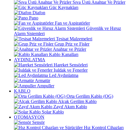
Sıva Üstü Anahtar Ve Prizler
Güç Kaynakları
Diafon
Pano
Fan ve Aspiratörler
Güvenlik ve Hırsız
Alarm Sistemleri
Tesisat Malzemeleri
Grup Priz ve Fişler
Anahtar ve Prizler
Kablo Kanalları
AYDINLATMA
Hareket Sensörleri
Işıldak ve Fenerler
Led Aydınlatma
Armatür
Ampuller
KABLO
Orta Gerilim Kablo (OG)
Alçak Gerilim Kablo
Zayıf Akım Kablo
Solar Kablo
OTOMASYON
Sensör
Hız Kontrol Cihazları