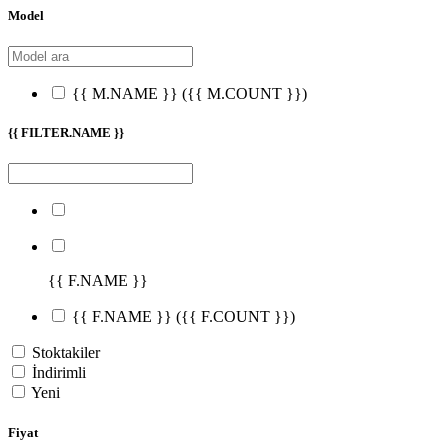
Model
{{ M.NAME }}
({{ M.COUNT }})
{{ FILTER.NAME }}
{{ F.NAME }}
{{ F.NAME }}
({{ F.COUNT }})
Stoktakiler
İndirimli
Yeni
Fiyat