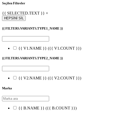
Seçilen Filtreler
{{ SELECTED.TEXT }} ×
HEPSİNİ SİL
{{ FILTERS.VARIANTS.TYPE1_NAME }}
{{ V1.NAME }}
({{ V1.COUNT }})
{{ FILTERS.VARIANTS.TYPE2_NAME }}
{{ V2.NAME }}
({{ V2.COUNT }})
Marka
{{ B.NAME }}
({{ B.COUNT }})