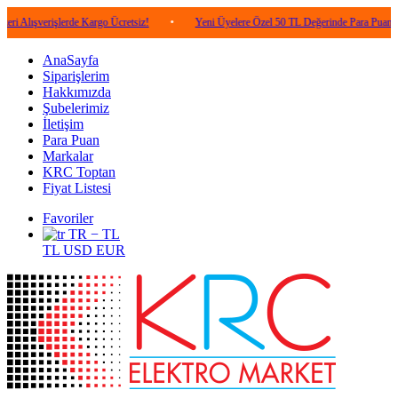
rişlerde Kargo Ücretsiz!
•
Yeni Üyelere Özel 50 TL Değerinde Para Puan!
•
AnaSayfa
Siparişlerim
Hakkımızda
Şubelerimiz
İletişim
Para Puan
Markalar
KRC Toptan
Fiyat Listesi
Favoriler
TR − TL
TL
USD
EUR