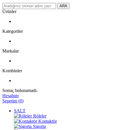
ARA
Ürünler
Kategoriler
Markalar
Kombinler
Sonuç bulunamadı.
Hesabım
Sepetim
(
0
)
ŞALT
Röleler
Kontaktör
Sigorta