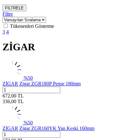
FİLTRELE
Filtre
Tükenenleri Gösterme
3
4
ZİGAR
%
50
ZİGAR
Zigar ZGR180P Pense 180mm
672,00
TL
336,00
TL
%
50
ZİGAR
Zigar ZGR160YK Yan Keski 160mm