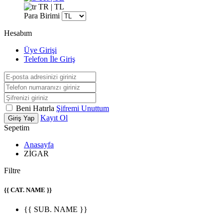
TR | TL
Para Birimi
Hesabım
Üye Girişi
Telefon İle Giriş
Beni Hatırla
Şifremi Unuttum
Kayıt Ol
Giriş Yap
Sepetim
Anasayfa
ZİGAR
Filtre
{{ CAT. NAME }}
{{ SUB. NAME }}