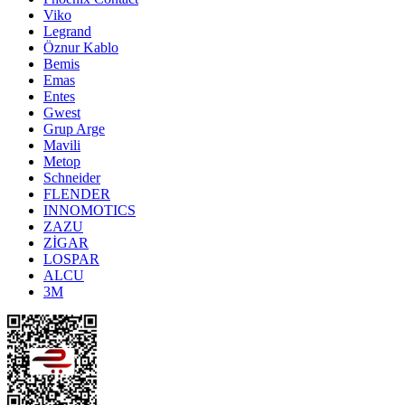
Viko
Legrand
Öznur Kablo
Bemis
Emas
Entes
Gwest
Grup Arge
Mavili
Metop
Schneider
FLENDER
INNOMOTICS
ZAZU
ZİGAR
LOSPAR
ALCU
3M