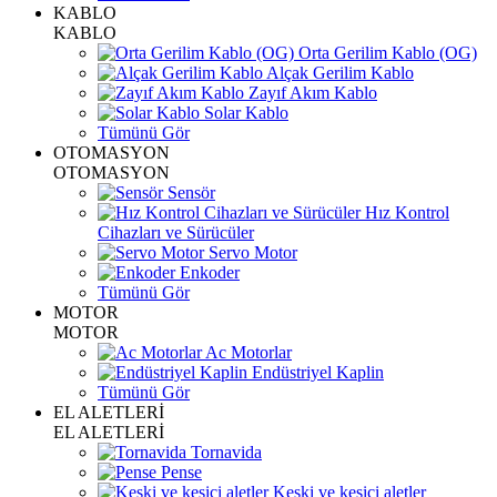
KABLO
KABLO
Orta Gerilim Kablo (OG)
Alçak Gerilim Kablo
Zayıf Akım Kablo
Solar Kablo
Tümünü Gör
OTOMASYON
OTOMASYON
Sensör
Hız Kontrol
Cihazları ve Sürücüler
Servo Motor
Enkoder
Tümünü Gör
MOTOR
MOTOR
Ac Motorlar
Endüstriyel Kaplin
Tümünü Gör
EL ALETLERİ
EL ALETLERİ
Tornavida
Pense
Keski ve kesici aletler