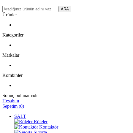
ARA
Ürünler
Kategoriler
Markalar
Kombinler
Sonuç bulunamadı.
Hesabım
Sepetim
(
0
)
ŞALT
Röleler
Kontaktör
Sigorta