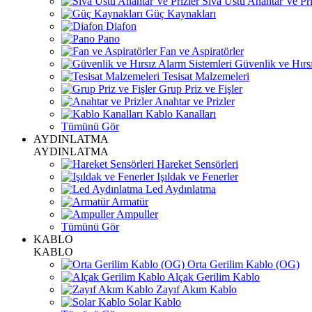
Sıva Üstü Anahtar Ve Pri
Güç Kaynakları
Diafon
Pano
Fan ve Aspiratörler
Güvenlik ve Hırsı
Tesisat Malzemeleri
Grup Priz ve Fişler
Anahtar ve Prizler
Kablo Kanalları
Tümünü Gör
AYDINLATMA
AYDINLATMA
Hareket Sensörleri
Işıldak ve Fenerler
Led Aydınlatma
Armatür
Ampuller
Tümünü Gör
KABLO
KABLO
Orta Gerilim Kablo (OG)
Alçak Gerilim Kablo
Zayıf Akım Kablo
Solar Kablo