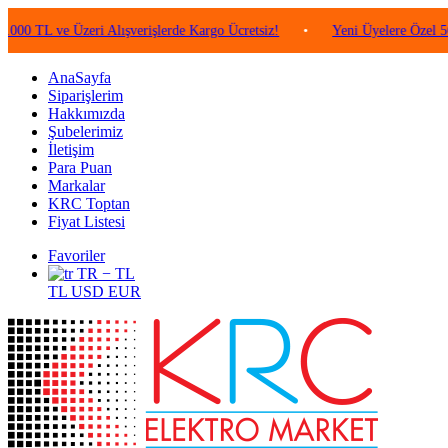
ve Üzeri Alışverişlerde Kargo Ücretsiz!
•
Yeni Üyelere Özel 50 TL Değ
AnaSayfa
Siparişlerim
Hakkımızda
Şubelerimiz
İletişim
Para Puan
Markalar
KRC Toptan
Fiyat Listesi
Favoriler
TR − TL
TL
USD
EUR