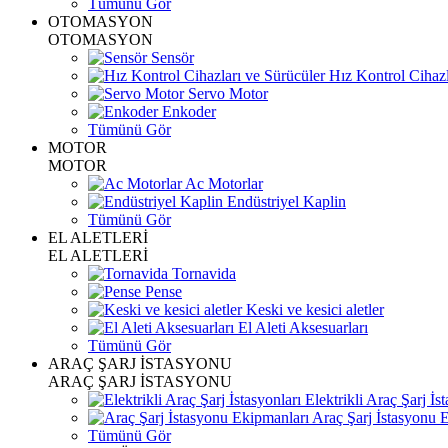
Tümünü Gör
OTOMASYON
OTOMASYON
Sensör
Hız Kontrol Cihazl
Servo Motor
Enkoder
Tümünü Gör
MOTOR
MOTOR
Ac Motorlar
Endüstriyel Kaplin
Tümünü Gör
EL ALETLERİ
EL ALETLERİ
Tornavida
Pense
Keski ve kesici aletler
El Aleti Aksesuarları
Tümünü Gör
ARAÇ ŞARJ İSTASYONU
ARAÇ ŞARJ İSTASYONU
Elektrikli Araç Şarj İst
Araç Şarj İstasyonu 
Tümünü Gör