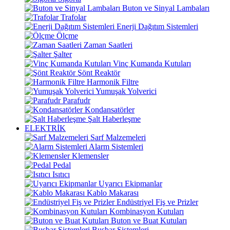
Buton ve Sinyal Lambaları
Trafolar
Enerji Dağıtım Sistemleri
Ölçme
Zaman Saatleri
Şalter
Vinç Kumanda Kutuları
Şönt Reaktör
Harmonik Filtre
Yumuşak Yolverici
Parafudr
Kondansatörler
Şalt Haberleşme
ELEKTRİK
Sarf Malzemeleri
Alarm Sistemleri
Klemensler
Pedal
Isıtıcı
Uyarıcı Ekipmanlar
Kablo Makarası
Endüstriyel Fiş ve Prizler
Kombinasyon Kutuları
Buton ve Buat Kutuları
Busbar Sistemleri