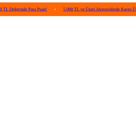
erinde Para Puan!
•
5.000 TL ve Üzeri Alışverişlerde Kargo Ücretsiz!