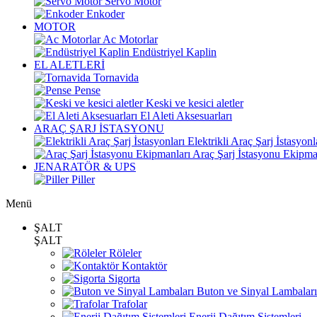
Servo Motor
Enkoder
MOTOR
Ac Motorlar
Endüstriyel Kaplin
EL ALETLERİ
Tornavida
Pense
Keski ve kesici aletler
El Aleti Aksesuarları
ARAÇ ŞARJ İSTASYONU
Elektrikli Araç Şarj İstasyonl
Araç Şarj İstasyonu Ekipma
JENARATÖR & UPS
Piller
Menü
ŞALT
ŞALT
Röleler
Kontaktör
Sigorta
Buton ve Sinyal Lambaları
Trafolar
Enerji Dağıtım Sistemleri