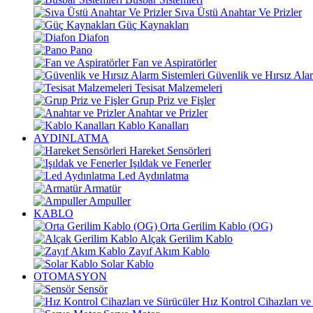
Sıva Üstü Anahtar Ve Prizler
Güç Kaynakları
Diafon
Pano
Fan ve Aspiratörler
Güvenlik ve Hırsız Alar
Tesisat Malzemeleri
Grup Priz ve Fişler
Anahtar ve Prizler
Kablo Kanalları
AYDINLATMA
Hareket Sensörleri
Işıldak ve Fenerler
Led Aydınlatma
Armatür
Ampuller
KABLO
Orta Gerilim Kablo (OG)
Alçak Gerilim Kablo
Zayıf Akım Kablo
Solar Kablo
OTOMASYON
Sensör
Hız Kontrol Cihazları ve