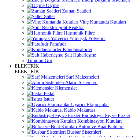
Ölçme
Zaman Saatleri
Şalter
Vinç Kumanda Kutuları
Şönt Reaktör
Harmonik Filtre
Yumuşak Yolverici
Parafudr
Kondansatörler
Şalt Haberleşme
Tümünü Gör
ELEKTRİK
ELEKTRİK
Sarf Malzemeleri
Alarm Sistemleri
Klemensler
Pedal
Isıtıcı
Uyarıcı Ekipmanlar
Kablo Makarası
Endüstriyel Fiş ve Prizler
Kombinasyon Kutuları
Buton ve Buat Kutuları
Busbar Sistemleri