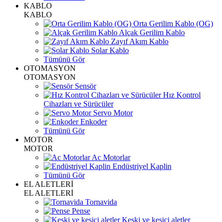
KABLO
KABLO
Orta Gerilim Kablo (OG)
Alçak Gerilim Kablo
Zayıf Akım Kablo
Solar Kablo
Tümünü Gör
OTOMASYON
OTOMASYON
Sensör
Hız Kontrol
Cihazları ve Sürücüler
Servo Motor
Enkoder
Tümünü Gör
MOTOR
MOTOR
Ac Motorlar
Endüstriyel Kaplin
Tümünü Gör
EL ALETLERİ
EL ALETLERİ
Tornavida
Pense
Keski ve kesici aletler