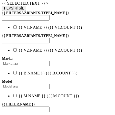
{{ SELECTED.TEXT }} ×
HEPSİNİ SİL
{{ FILTERS.VARIANTS.TYPE1_NAME }}
{{ V1.NAME }}
({{ V1.COUNT }})
{{ FILTERS.VARIANTS.TYPE2_NAME }}
{{ V2.NAME }}
({{ V2.COUNT }})
Marka
{{ B.NAME }}
({{ B.COUNT }})
Model
{{ M.NAME }}
({{ M.COUNT }})
{{ FILTER.NAME }}