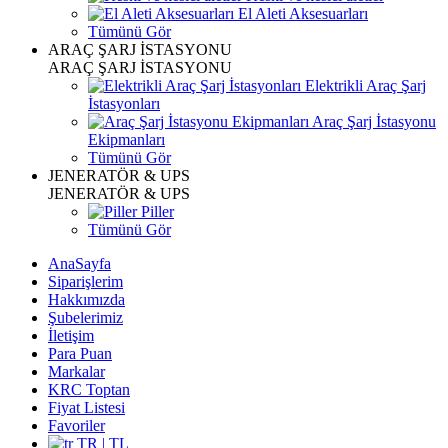
El Aleti Aksesuarları
Tümünü Gör
ARAÇ ŞARJ İSTASYONU
ARAÇ ŞARJ İSTASYONU
Elektrikli Araç Şarj
İstasyonları
Araç Şarj İstasyonu
Ekipmanları
Tümünü Gör
JENERATÖR & UPS
JENERATÖR & UPS
Piller
Tümünü Gör
AnaSayfa
Siparişlerim
Hakkımızda
Şubelerimiz
İletişim
Para Puan
Markalar
KRC Toptan
Fiyat Listesi
Favoriler
TR | TL