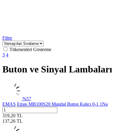
Filtre
Tükenenleri Gösterme
3
4
Buton ve Sinyal Lambaları
%
57
EMAS
Emas MB100S20 Mandal Buton Kalıcı 0-1 1Na
319,20
TL
137,26
TL