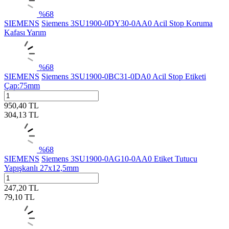
%
68
SIEMENS
Siemens 3SU1900-0DY30-0AA0 Acil Stop Koruma
Kafası Yarım
%
68
SIEMENS
Siemens 3SU1900-0BC31-0DA0 Acil Stop Etiketi
Çap:75mm
950,40
TL
304,13
TL
%
68
SIEMENS
Siemens 3SU1900-0AG10-0AA0 Etiket Tutucu
Yapışkanlı 27x12,5mm
247,20
TL
79,10
TL