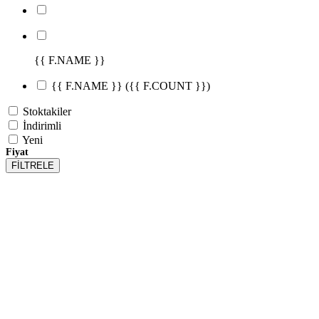
{{ F.NAME }}
{{ F.NAME }}
({{ F.COUNT }})
Stoktakiler
İndirimli
Yeni
Fiyat
FİLTRELE