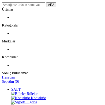
ARA
Ürünler
Kategoriler
Markalar
Kombinler
Sonuç bulunamadı.
Hesabım
Sepetim
(
0
)
ŞALT
Röleler
Kontaktör
Sigorta