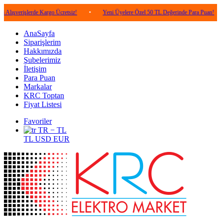
şlerde Kargo Ücretsiz!
•
Yeni Üyelere Özel 50 TL Değerinde Para Puan!
•
5.
AnaSayfa
Siparişlerim
Hakkımızda
Şubelerimiz
İletişim
Para Puan
Markalar
KRC Toptan
Fiyat Listesi
Favoriler
TR − TL
TL
USD
EUR