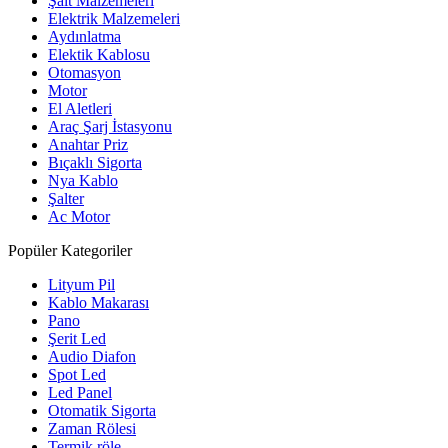
Şalt Malzemeleri
Elektrik Malzemeleri
Aydınlatma
Elektik Kablosu
Otomasyon
Motor
El Aletleri
Araç Şarj İstasyonu
Anahtar Priz
Bıçaklı Sigorta
Nya Kablo
Şalter
Ac Motor
Popüler Kategoriler
Lityum Pil
Kablo Makarası
Pano
Şerit Led
Audio Diafon
Spot Led
Led Panel
Otomatik Sigorta
Zaman Rölesi
Termik röle