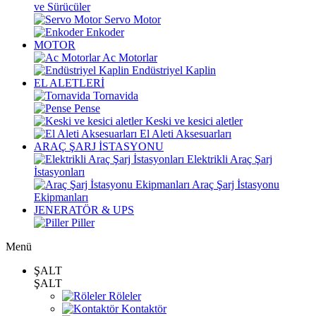
ve Sürücüler
Servo Motor
Enkoder
MOTOR
Ac Motorlar
Endüstriyel Kaplin
EL ALETLERİ
Tornavida
Pense
Keski ve kesici aletler
El Aleti Aksesuarları
ARAÇ ŞARJ İSTASYONU
Elektrikli Araç Şarj
İstasyonları
Araç Şarj İstasyonu
Ekipmanları
JENERATÖR & UPS
Piller
Menü
ŞALT
ŞALT
Röleler
Kontaktör