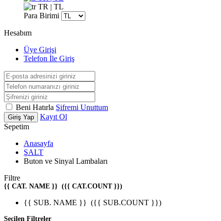
TR | TL
Para Birimi
Hesabım
Üye Girişi
Telefon İle Giriş
Beni Hatırla
Şifremi Unuttum
Kayıt Ol
Giriş Yap
Sepetim
Anasayfa
ŞALT
Buton ve Sinyal Lambaları
Filtre
{{ CAT. NAME }}
({{ CAT.COUNT }})
{{ SUB. NAME }}
({{ SUB.COUNT }})
Seçilen Filtreler