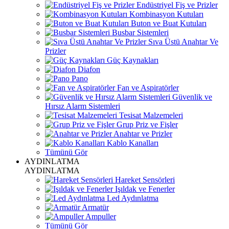
Endüstriyel Fiş ve Prizler
Kombinasyon Kutuları
Buton ve Buat Kutuları
Busbar Sistemleri
Sıva Üstü Anahtar Ve
Prizler
Güç Kaynakları
Diafon
Pano
Fan ve Aspiratörler
Güvenlik ve
Hırsız Alarm Sistemleri
Tesisat Malzemeleri
Grup Priz ve Fişler
Anahtar ve Prizler
Kablo Kanalları
Tümünü Gör
AYDINLATMA
AYDINLATMA
Hareket Sensörleri
Işıldak ve Fenerler
Led Aydınlatma
Armatür
Ampuller
Tümünü Gör