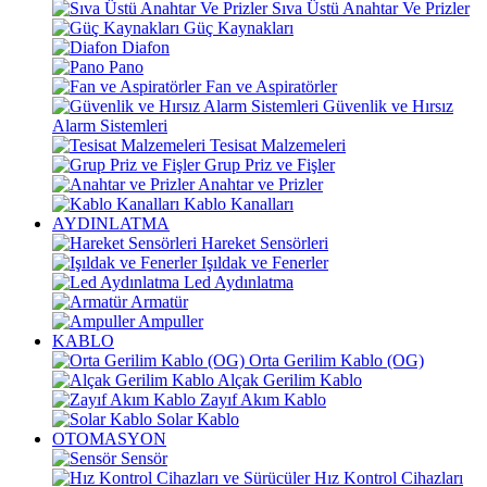
Sıva Üstü Anahtar Ve Prizler
Güç Kaynakları
Diafon
Pano
Fan ve Aspiratörler
Güvenlik ve Hırsız
Alarm Sistemleri
Tesisat Malzemeleri
Grup Priz ve Fişler
Anahtar ve Prizler
Kablo Kanalları
AYDINLATMA
Hareket Sensörleri
Işıldak ve Fenerler
Led Aydınlatma
Armatür
Ampuller
KABLO
Orta Gerilim Kablo (OG)
Alçak Gerilim Kablo
Zayıf Akım Kablo
Solar Kablo
OTOMASYON
Sensör
Hız Kontrol Cihazları