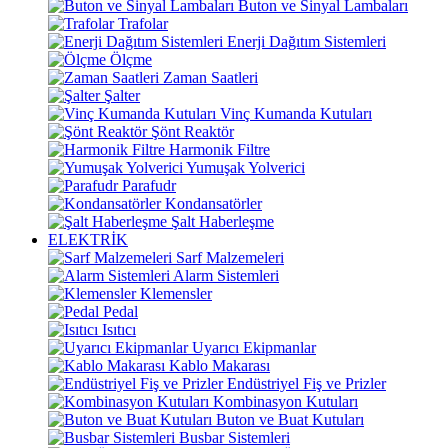
Buton ve Sinyal Lambaları
Trafolar
Enerji Dağıtım Sistemleri
Ölçme
Zaman Saatleri
Şalter
Vinç Kumanda Kutuları
Şönt Reaktör
Harmonik Filtre
Yumuşak Yolverici
Parafudr
Kondansatörler
Şalt Haberleşme
ELEKTRİK
Sarf Malzemeleri
Alarm Sistemleri
Klemensler
Pedal
Isıtıcı
Uyarıcı Ekipmanlar
Kablo Makarası
Endüstriyel Fiş ve Prizler
Kombinasyon Kutuları
Buton ve Buat Kutuları
Busbar Sistemleri