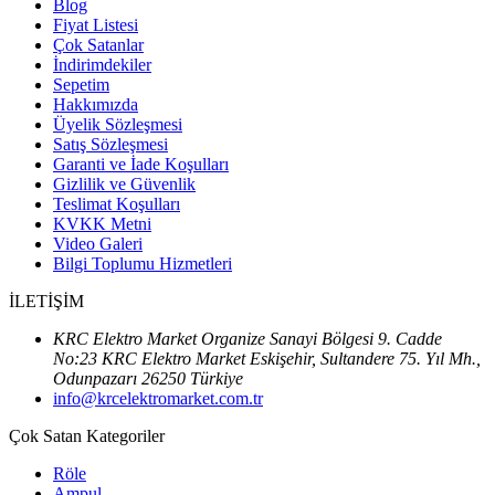
Blog
Fiyat Listesi
Çok Satanlar
İndirimdekiler
Sepetim
Hakkımızda
Üyelik Sözleşmesi
Satış Sözleşmesi
Garanti ve İade Koşulları
Gizlilik ve Güvenlik
Teslimat Koşulları
KVKK Metni
Video Galeri
Bilgi Toplumu Hizmetleri
İLETİŞİM
KRC Elektro Market Organize Sanayi Bölgesi 9. Cadde
No:23 KRC Elektro Market Eskişehir, Sultandere 75. Yıl Mh.,
Odunpazarı 26250 Türkiye
info@krcelektromarket.com.tr
Çok Satan Kategoriler
Röle
Ampul