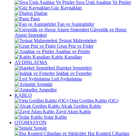
Sıva Üstü Anahtar Ve Prizler
Güç Kaynakları
Diafon
Pano
Fan ve Aspiratörler
Güvenlik ve Hırsız
Alarm Sistemleri
Tesisat Malzemeleri
Grup Priz ve Fişler
Anahtar ve Prizler
Kablo Kanalları
AYDINLATMA
Hareket Sensörleri
Işıldak ve Fenerler
Led Aydınlatma
Armatür
Ampuller
KABLO
Orta Gerilim Kablo (OG)
Alçak Gerilim Kablo
Zayıf Akım Kablo
Solar Kablo
OTOMASYON
Sensör
Hız Kontrol Cihazları