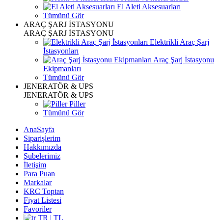
El Aleti Aksesuarları
Tümünü Gör
ARAÇ ŞARJ İSTASYONU
ARAÇ ŞARJ İSTASYONU
Elektrikli Araç Şarj
İstasyonları
Araç Şarj İstasyonu
Ekipmanları
Tümünü Gör
JENERATÖR & UPS
JENERATÖR & UPS
Piller
Tümünü Gör
AnaSayfa
Siparişlerim
Hakkımızda
Şubelerimiz
İletişim
Para Puan
Markalar
KRC Toptan
Fiyat Listesi
Favoriler
TR | TL