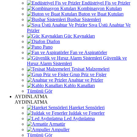
Endüstriyel Fiş ve Prizler
Kombinasyon Kutuları
Buton ve Buat Kutuları
Busbar Sistemleri
Sıva Üstü Anahtar Ve
Prizler
Güç Kaynakları
Diafon
Pano
Fan ve Aspiratörler
Güvenlik ve
Hırsız Alarm Sistemleri
Tesisat Malzemeleri
Grup Priz ve Fişler
Anahtar ve Prizler
Kablo Kanalları
Tümünü Gör
AYDINLATMA
AYDINLATMA
Hareket Sensörleri
Işıldak ve Fenerler
Led Aydınlatma
Armatür
Ampuller
Tümünü Gör