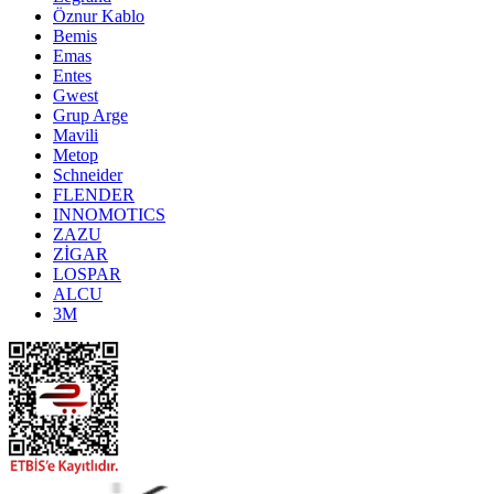
Öznur Kablo
Bemis
Emas
Entes
Gwest
Grup Arge
Mavili
Metop
Schneider
FLENDER
INNOMOTICS
ZAZU
ZİGAR
LOSPAR
ALCU
3M