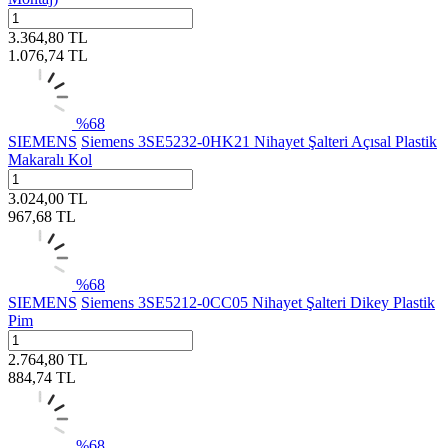
3.364,80
TL
1.076,74
TL
%
68
SIEMENS
Siemens 3SE5232-0HK21 Nihayet Şalteri Açısal Plastik
Makaralı Kol
3.024,00
TL
967,68
TL
%
68
SIEMENS
Siemens 3SE5212-0CC05 Nihayet Şalteri Dikey Plastik
Pim
2.764,80
TL
884,74
TL
%
68