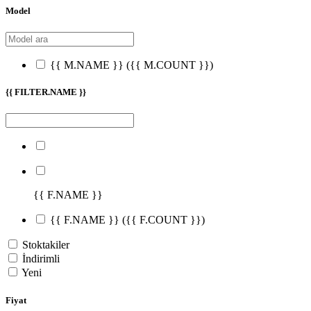
Model
{{ M.NAME }}
({{ M.COUNT }})
{{ FILTER.NAME }}
{{ F.NAME }}
{{ F.NAME }}
({{ F.COUNT }})
Stoktakiler
İndirimli
Yeni
Fiyat