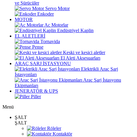
ve Sürücüler
Servo Motor
Enkoder
MOTOR
Ac Motorlar
Endüstriyel Kaplin
EL ALETLERİ
Tornavida
Pense
Keski ve kesici aletler
El Aleti Aksesuarları
ARAÇ ŞARJ İSTASYONU
Elektrikli Araç Şarj
İstasyonları
Araç Şarj İstasyonu
Ekipmanları
JENERATÖR & UPS
Piller
Menü
ŞALT
ŞALT
Röleler
Kontaktör