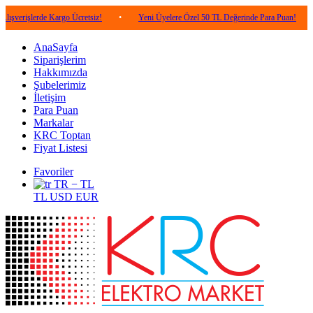
erde Kargo Ücretsiz!
•
Yeni Üyelere Özel 50 TL Değerinde Para Puan!
•
5.000
AnaSayfa
Siparişlerim
Hakkımızda
Şubelerimiz
İletişim
Para Puan
Markalar
KRC Toptan
Fiyat Listesi
Favoriler
TR − TL
TL
USD
EUR