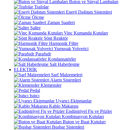
Buton ve Sinyal Lambaları
Trafolar
Enerji Dağıtım Sistemleri
Ölçme
Zaman Saatleri
Şalter
Vinç Kumanda Kutuları
Şönt Reaktör
Harmonik Filtre
Yumuşak Yolverici
Parafudr
Kondansatörler
Şalt Haberleşme
ELEKTRİK
Sarf Malzemeleri
Alarm Sistemleri
Klemensler
Pedal
Isıtıcı
Uyarıcı Ekipmanlar
Kablo Makarası
Endüstriyel Fiş ve Prizler
Kombinasyon Kutuları
Buton ve Buat Kutuları
Busbar Sistemleri