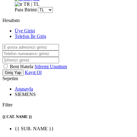
TR | TL
Para Birimi
Hesabım
Üye Girişi
Telefon İle Giriş
Beni Hatırla
Şifremi Unuttum
Kayıt Ol
Giriş Yap
Sepetim
Anasayfa
SIEMENS
Filtre
{{ CAT. NAME }}
{{ SUB. NAME }}