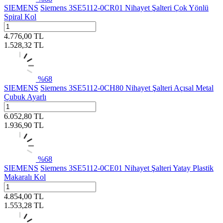
SIEMENS
Siemens 3SE5112-0CR01 Nihayet Şalteri Çok Yönlü
Spiral Kol
4.776,00
TL
1.528,32
TL
%
68
SIEMENS
Siemens 3SE5112-0CH80 Nihayet Şalteri Açısal Metal
Çubuk Ayarlı
6.052,80
TL
1.936,90
TL
%
68
SIEMENS
Siemens 3SE5112-0CE01 Nihayet Şalteri Yatay Plastik
Makaralı Kol
4.854,00
TL
1.553,28
TL