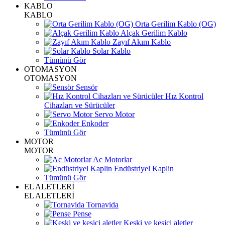
KABLO
KABLO
Orta Gerilim Kablo (OG)
Alçak Gerilim Kablo
Zayıf Akım Kablo
Solar Kablo
Tümünü Gör
OTOMASYON
OTOMASYON
Sensör
Hız Kontrol
Cihazları ve Sürücüler
Servo Motor
Enkoder
Tümünü Gör
MOTOR
MOTOR
Ac Motorlar
Endüstriyel Kaplin
Tümünü Gör
EL ALETLERİ
EL ALETLERİ
Tornavida
Pense
Keski ve kesici aletler