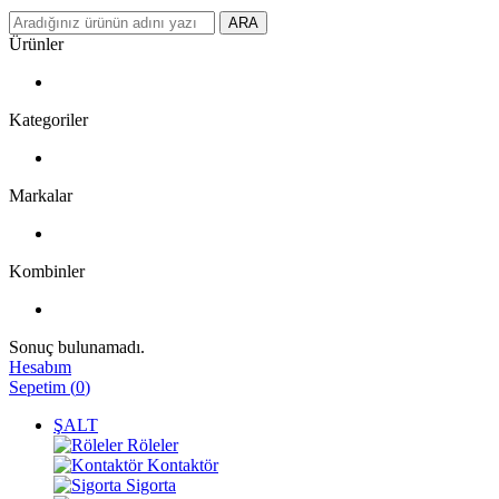
ARA
Ürünler
Kategoriler
Markalar
Kombinler
Sonuç bulunamadı.
Hesabım
Sepetim
(
0
)
ŞALT
Röleler
Kontaktör
Sigorta