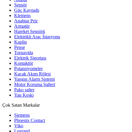
Sensör
Güç Kaynağı
Klemens
Anahtar Priz
Armatür
Hareket Sensörü
Elektrikli Araç İstasyonu
Kaplin
Pense
Tornavida
Elektrik Sigortası
Kontaktör
Potansiyometre
Kaçak Akım Rölesi
Yangın Alarm Sistemi
Motor Koruma Şalteri
Pako şalter
Yan Keski
Çok Satan Markalar
Siemens
Phoenix Contact
Viko
Legrand