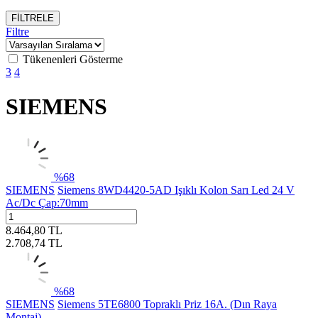
FİLTRELE
Filtre
Tükenenleri Gösterme
3
4
SIEMENS
%
68
SIEMENS
Siemens 8WD4420-5AD Işıklı Kolon Sarı Led 24 V
Ac/Dc Çap:70mm
8.464,80
TL
2.708,74
TL
%
68
SIEMENS
Siemens 5TE6800 Topraklı Priz 16A. (Dın Raya
Montaj)