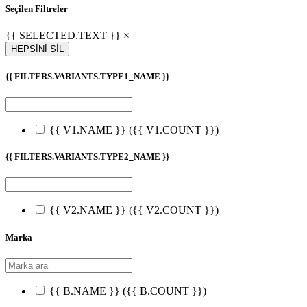
Seçilen Filtreler
{{ SELECTED.TEXT }} ×
HEPSİNİ SİL
{{ FILTERS.VARIANTS.TYPE1_NAME }}
{{ V1.NAME }}
({{ V1.COUNT }})
{{ FILTERS.VARIANTS.TYPE2_NAME }}
{{ V2.NAME }}
({{ V2.COUNT }})
Marka
{{ B.NAME }}
({{ B.COUNT }})