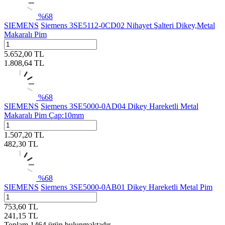
%
68
SIEMENS
Siemens 3SE5112-0CD02 Nihayet Şalteri Dikey,Metal
Makaralı Pim
5.652,00
TL
1.808,64
TL
%
68
SIEMENS
Siemens 3SE5000-0AD04 Dikey Hareketli Metal
Makaralı Pim Çap:10mm
1.507,20
TL
482,30
TL
%
68
SIEMENS
Siemens 3SE5000-0AB01 Dikey Hareketli Metal Pim
753,60
TL
241,15
TL
Toplam
1464
ürün bulunmaktadır.