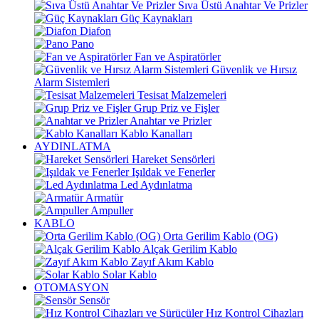
Sıva Üstü Anahtar Ve Prizler
Güç Kaynakları
Diafon
Pano
Fan ve Aspiratörler
Güvenlik ve Hırsız
Alarm Sistemleri
Tesisat Malzemeleri
Grup Priz ve Fişler
Anahtar ve Prizler
Kablo Kanalları
AYDINLATMA
Hareket Sensörleri
Işıldak ve Fenerler
Led Aydınlatma
Armatür
Ampuller
KABLO
Orta Gerilim Kablo (OG)
Alçak Gerilim Kablo
Zayıf Akım Kablo
Solar Kablo
OTOMASYON
Sensör
Hız Kontrol Cihazları