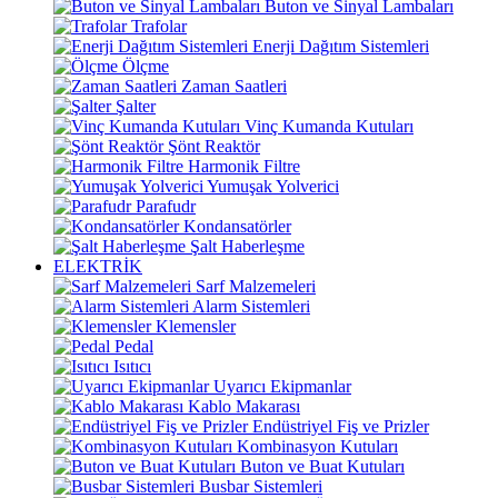
Buton ve Sinyal Lambaları
Trafolar
Enerji Dağıtım Sistemleri
Ölçme
Zaman Saatleri
Şalter
Vinç Kumanda Kutuları
Şönt Reaktör
Harmonik Filtre
Yumuşak Yolverici
Parafudr
Kondansatörler
Şalt Haberleşme
ELEKTRİK
Sarf Malzemeleri
Alarm Sistemleri
Klemensler
Pedal
Isıtıcı
Uyarıcı Ekipmanlar
Kablo Makarası
Endüstriyel Fiş ve Prizler
Kombinasyon Kutuları
Buton ve Buat Kutuları
Busbar Sistemleri