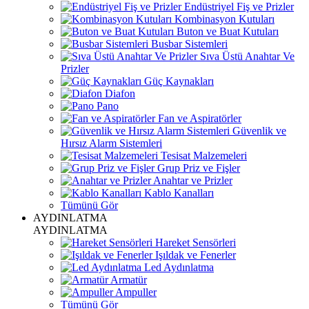
Endüstriyel Fiş ve Prizler
Kombinasyon Kutuları
Buton ve Buat Kutuları
Busbar Sistemleri
Sıva Üstü Anahtar Ve
Prizler
Güç Kaynakları
Diafon
Pano
Fan ve Aspiratörler
Güvenlik ve
Hırsız Alarm Sistemleri
Tesisat Malzemeleri
Grup Priz ve Fişler
Anahtar ve Prizler
Kablo Kanalları
Tümünü Gör
AYDINLATMA
AYDINLATMA
Hareket Sensörleri
Işıldak ve Fenerler
Led Aydınlatma
Armatür
Ampuller
Tümünü Gör