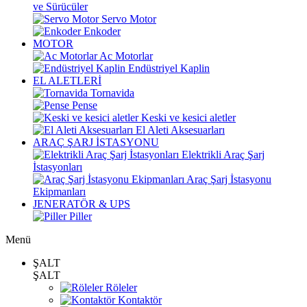
ve Sürücüler
Servo Motor
Enkoder
MOTOR
Ac Motorlar
Endüstriyel Kaplin
EL ALETLERİ
Tornavida
Pense
Keski ve kesici aletler
El Aleti Aksesuarları
ARAÇ ŞARJ İSTASYONU
Elektrikli Araç Şarj
İstasyonları
Araç Şarj İstasyonu
Ekipmanları
JENERATÖR & UPS
Piller
Menü
ŞALT
ŞALT
Röleler
Kontaktör