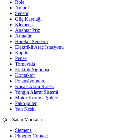
Röle
Ampul
Sensör
Güç Kaynağı
Klemens
Anahtar Priz
Armatür
Hareket Sensörü
Elektrikli Araç İstasyonu
Kaplin
Pense
Tornavida
Elektrik Sigortası
Kontaktör
Potansiyometre
Kaçak Akım Rölesi
Yangın Alarm Sistemi
Motor Koruma Şalteri
Pako şalter
Yan Keski
Çok Satan Markalar
Siemens
Phoenix Contact