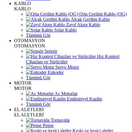
KABLO
KABLO
Orta Gerilim Kablo (OG)
Alçak Gerilim Kablo
Zayıf Akım Kablo
Solar Kablo
Tümünü Gör
OTOMASYON
OTOMASYON
Sensör
Hız Kontrol
Cihazları ve Sürücüler
Servo Motor
Enkoder
Tümünü Gör
MOTOR
MOTOR
Ac Motorlar
Endüstriyel Kaplin
Tümünü Gör
EL ALETLERİ
EL ALETLERİ
Tornavida
Pense
Keski ve kesici aletler