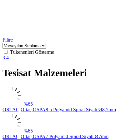
Filtre
Tükenenleri Gösterme
3
4
Tesisat Malzemeleri
%
65
ORTAÇ
Ortaç OSPA8,5 Polyamid Spiral Siyah Ø8,5mm
%
65
ORTAÇ
Ortaç OSPA7 Polyamid Spiral Siyah Ø7mm