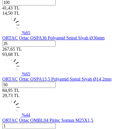
41,43
TL
14,50
TL
%
65
ORTAÇ
Ortaç OSPA36 Polyamid Spiral Siyah Ø36mm
267,65
TL
93,68
TL
%
65
ORTAÇ
Ortaç OSPA13,5 Polyamid Spiral Siyah Ø14,2mm
84,95
TL
29,73
TL
%
44
ORTAÇ
Ortaç OMBL04 Pirinç Somun M25X1,5