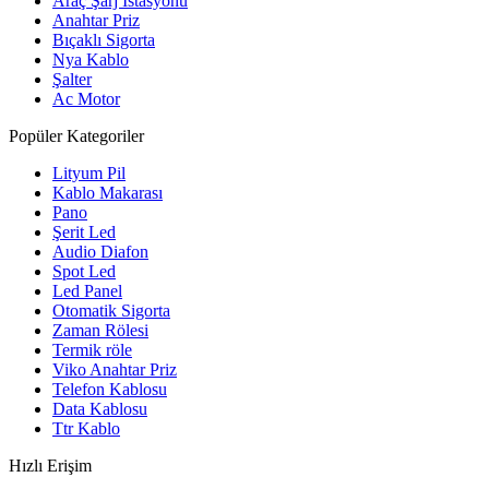
Araç Şarj İstasyonu
Anahtar Priz
Bıçaklı Sigorta
Nya Kablo
Şalter
Ac Motor
Popüler Kategoriler
Lityum Pil
Kablo Makarası
Pano
Şerit Led
Audio Diafon
Spot Led
Led Panel
Otomatik Sigorta
Zaman Rölesi
Termik röle
Viko Anahtar Priz
Telefon Kablosu
Data Kablosu
Ttr Kablo
Hızlı Erişim