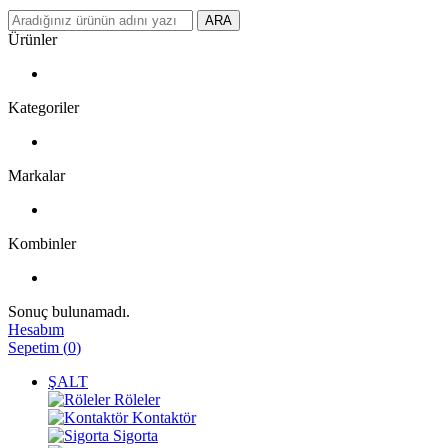
ARA
Ürünler
Kategoriler
Markalar
Kombinler
Sonuç bulunamadı.
Hesabım
Sepetim
(
0
)
ŞALT
Röleler
Kontaktör
Sigorta