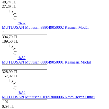
48,74
TL
27,29
TL
%
52
MUTLUSAN
Mutlusan 888049050002 Kesmeli Modül
394,79
TL
189,50
TL
%
52
MUTLUSAN
Mutlusan 888049050001 Kesmesiz Modül
328,99
TL
157,92
TL
%
52
MUTLUSAN
Mutlusan 016053000006 6 mm Beyaz Dübel
0,54
TL