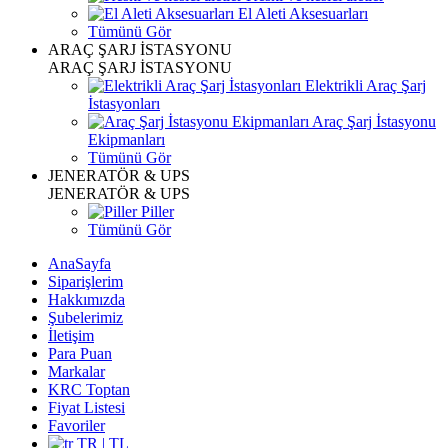
El Aleti Aksesuarları
Tümünü Gör
ARAÇ ŞARJ İSTASYONU
ARAÇ ŞARJ İSTASYONU
Elektrikli Araç Şarj
İstasyonları
Araç Şarj İstasyonu
Ekipmanları
Tümünü Gör
JENERATÖR & UPS
JENERATÖR & UPS
Piller
Tümünü Gör
AnaSayfa
Siparişlerim
Hakkımızda
Şubelerimiz
İletişim
Para Puan
Markalar
KRC Toptan
Fiyat Listesi
Favoriler
TR | TL