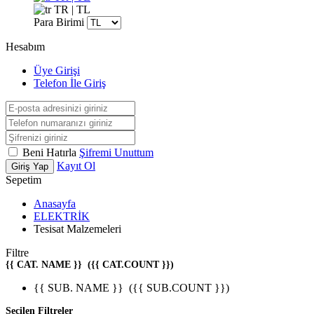
TR | TL
Para Birimi
Hesabım
Üye Girişi
Telefon İle Giriş
Beni Hatırla
Şifremi Unuttum
Kayıt Ol
Giriş Yap
Sepetim
Anasayfa
ELEKTRİK
Tesisat Malzemeleri
Filtre
{{ CAT. NAME }}
({{ CAT.COUNT }})
{{ SUB. NAME }}
({{ SUB.COUNT }})
Seçilen Filtreler