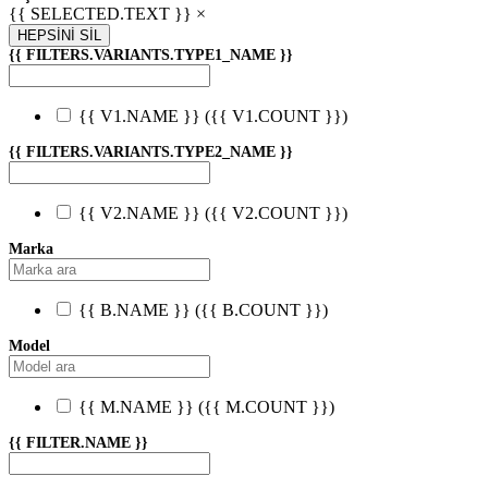
{{ SELECTED.TEXT }} ×
HEPSİNİ SİL
{{ FILTERS.VARIANTS.TYPE1_NAME }}
{{ V1.NAME }}
({{ V1.COUNT }})
{{ FILTERS.VARIANTS.TYPE2_NAME }}
{{ V2.NAME }}
({{ V2.COUNT }})
Marka
{{ B.NAME }}
({{ B.COUNT }})
Model
{{ M.NAME }}
({{ M.COUNT }})
{{ FILTER.NAME }}