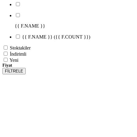
{{ F.NAME }}
{{ F.NAME }}
({{ F.COUNT }})
Stoktakiler
İndirimli
Yeni
Fiyat
FİLTRELE