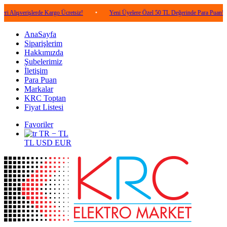
işlerde Kargo Ücretsiz!
•
Yeni Üyelere Özel 50 TL Değerinde Para Puan!
•
5
AnaSayfa
Siparişlerim
Hakkımızda
Şubelerimiz
İletişim
Para Puan
Markalar
KRC Toptan
Fiyat Listesi
Favoriler
TR − TL
TL
USD
EUR