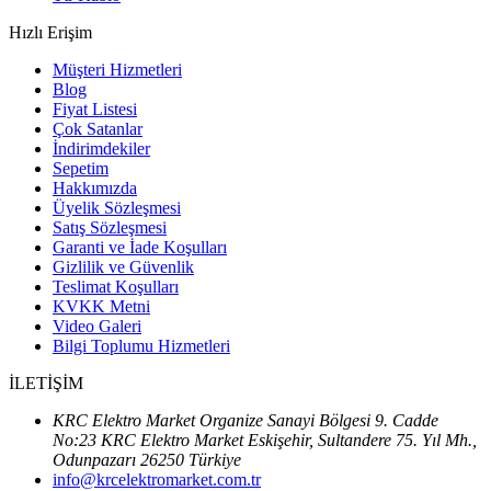
Hızlı Erişim
Müşteri Hizmetleri
Blog
Fiyat Listesi
Çok Satanlar
İndirimdekiler
Sepetim
Hakkımızda
Üyelik Sözleşmesi
Satış Sözleşmesi
Garanti ve İade Koşulları
Gizlilik ve Güvenlik
Teslimat Koşulları
KVKK Metni
Video Galeri
Bilgi Toplumu Hizmetleri
İLETİŞİM
KRC Elektro Market Organize Sanayi Bölgesi 9. Cadde
No:23 KRC Elektro Market Eskişehir, Sultandere 75. Yıl Mh.,
Odunpazarı 26250 Türkiye
info@krcelektromarket.com.tr