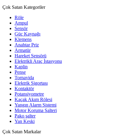
Çok Satan Kategoriler
Röle
Ampul
Sensör
Güç Kaynağı
Klemens
Anahtar Priz
Armatür
Hareket Sensörü
Elektrikli Araç İstasyonu
Kaplin
Pense
Tornavida
Elektrik Sigortası
Kontaktör
Potansiyometre
Kaçak Akım Rölesi
Yangın Alarm Sistemi
Motor Koruma Şalteri
Pako şalter
Yan Keski
Çok Satan Markalar