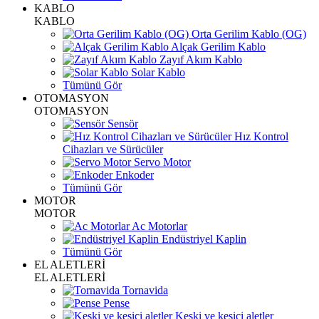
KABLO
KABLO
Orta Gerilim Kablo (OG)
Alçak Gerilim Kablo
Zayıf Akım Kablo
Solar Kablo
Tümünü Gör
OTOMASYON
OTOMASYON
Sensör
Hız Kontrol
Cihazları ve Sürücüler
Servo Motor
Enkoder
Tümünü Gör
MOTOR
MOTOR
Ac Motorlar
Endüstriyel Kaplin
Tümünü Gör
EL ALETLERİ
EL ALETLERİ
Tornavida
Pense
Keski ve kesici aletler