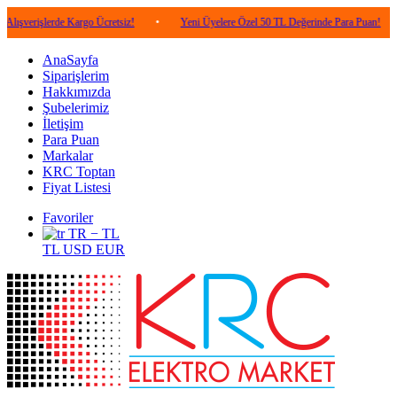
lerde Kargo Ücretsiz!
•
Yeni Üyelere Özel 50 TL Değerinde Para Puan!
•
5.0
AnaSayfa
Siparişlerim
Hakkımızda
Şubelerimiz
İletişim
Para Puan
Markalar
KRC Toptan
Fiyat Listesi
Favoriler
TR − TL
TL
USD
EUR