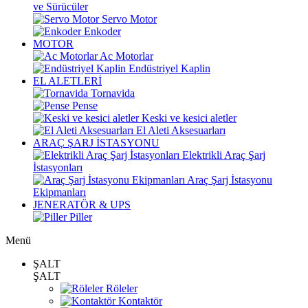
ve Sürücüler
Servo Motor
Enkoder
MOTOR
Ac Motorlar
Endüstriyel Kaplin
EL ALETLERİ
Tornavida
Pense
Keski ve kesici aletler
El Aleti Aksesuarları
ARAÇ ŞARJ İSTASYONU
Elektrikli Araç Şarj
İstasyonları
Araç Şarj İstasyonu
Ekipmanları
JENERATÖR & UPS
Piller
Menü
ŞALT
ŞALT
Röleler
Kontaktör