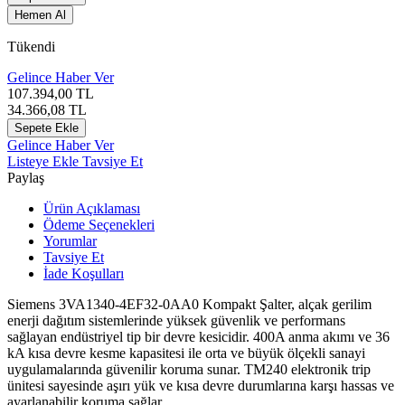
Hemen Al
Tükendi
Gelince Haber Ver
107.394,00
TL
34.366,08
TL
Sepete Ekle
Gelince Haber Ver
Listeye Ekle
Tavsiye Et
Paylaş
Ürün Açıklaması
Ödeme Seçenekleri
Yorumlar
Tavsiye Et
İade Koşulları
Siemens 3VA1340-4EF32-0AA0 Kompakt Şalter, alçak gerilim
enerji dağıtım sistemlerinde yüksek güvenlik ve performans
sağlayan endüstriyel tip bir devre kesicidir. 400A anma akımı ve 36
kA kısa devre kesme kapasitesi ile orta ve büyük ölçekli sanayi
uygulamalarında güvenilir koruma sunar. TM240 elektronik trip
ünitesi sayesinde aşırı yük ve kısa devre durumlarına karşı hassas ve
ayarlanabilir koruma sağlar.