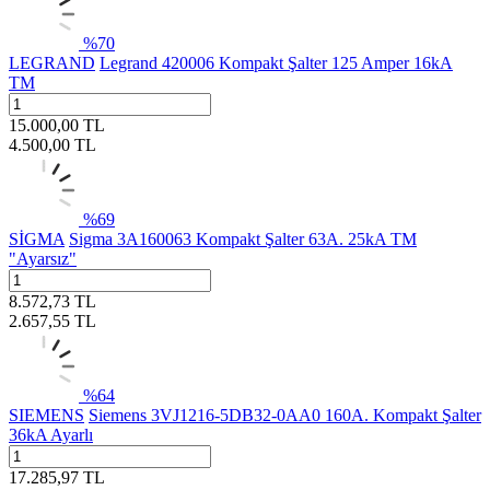
%
70
LEGRAND
Legrand 420006 Kompakt Şalter 125 Amper 16kA
TM
15.000,00
TL
4.500,00
TL
%
69
SİGMA
Sigma 3A160063 Kompakt Şalter 63A. 25kA TM
"Ayarsız"
8.572,73
TL
2.657,55
TL
%
64
SIEMENS
Siemens 3VJ1216-5DB32-0AA0 160A. Kompakt Şalter
36kA Ayarlı
17.285,97
TL