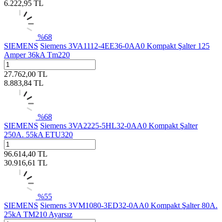
6.222,95
TL
%
68
SIEMENS
Siemens 3VA1112-4EE36-0AA0 Kompakt Şalter 125
Amper 36kA Tm220
27.762,00
TL
8.883,84
TL
%
68
SIEMENS
Siemens 3VA2225-5HL32-0AA0 Kompakt Şalter
250A. 55kA ETU320
96.614,40
TL
30.916,61
TL
%
55
SIEMENS
Siemens 3VM1080-3ED32-0AA0 Kompakt Şalter 80A.
25kA TM210 Ayarsız