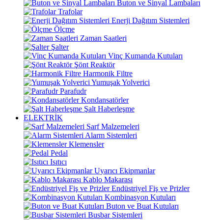
Buton ve Sinyal Lambaları
Trafolar
Enerji Dağıtım Sistemleri
Ölçme
Zaman Saatleri
Şalter
Vinç Kumanda Kutuları
Şönt Reaktör
Harmonik Filtre
Yumuşak Yolverici
Parafudr
Kondansatörler
Şalt Haberleşme
ELEKTRİK
Sarf Malzemeleri
Alarm Sistemleri
Klemensler
Pedal
Isıtıcı
Uyarıcı Ekipmanlar
Kablo Makarası
Endüstriyel Fiş ve Prizler
Kombinasyon Kutuları
Buton ve Buat Kutuları
Busbar Sistemleri