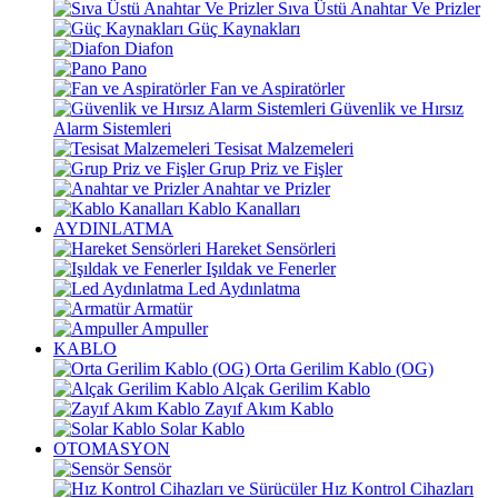
Sıva Üstü Anahtar Ve Prizler
Güç Kaynakları
Diafon
Pano
Fan ve Aspiratörler
Güvenlik ve Hırsız
Alarm Sistemleri
Tesisat Malzemeleri
Grup Priz ve Fişler
Anahtar ve Prizler
Kablo Kanalları
AYDINLATMA
Hareket Sensörleri
Işıldak ve Fenerler
Led Aydınlatma
Armatür
Ampuller
KABLO
Orta Gerilim Kablo (OG)
Alçak Gerilim Kablo
Zayıf Akım Kablo
Solar Kablo
OTOMASYON
Sensör
Hız Kontrol Cihazları