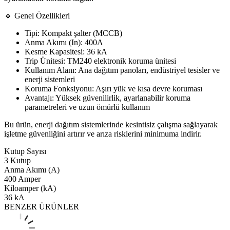
🔹 Genel Özellikleri
Tipi: Kompakt şalter (MCCB)
Anma Akımı (In): 400A
Kesme Kapasitesi: 36 kA
Trip Ünitesi: TM240 elektronik koruma ünitesi
Kullanım Alanı: Ana dağıtım panoları, endüstriyel tesisler ve
enerji sistemleri
Koruma Fonksiyonu: Aşırı yük ve kısa devre koruması
Avantajı: Yüksek güvenilirlik, ayarlanabilir koruma
parametreleri ve uzun ömürlü kullanım
Bu ürün, enerji dağıtım sistemlerinde kesintisiz çalışma sağlayarak
işletme güvenliğini artırır ve arıza risklerini minimuma indirir.
Kutup Sayısı
3 Kutup
Anma Akımı (A)
400 Amper
Kiloamper (kA)
36 kA
BENZER ÜRÜNLER