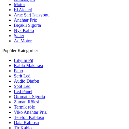
Motor
El Aletleri
Araç Şarj İstasyonu
Anahtar Priz
Bıçaklı Sigorta
Nya Kablo
Şalter
Ac Motor
Popüler Kategoriler
Lityum Pil
Kablo Makarası
Pano
Şerit Led
Audio Diafon
Spot Led
Led Panel
Otomatik Sigorta
Zaman Rölesi
Termik röle
Viko Anahtar Priz
Telefon Kablosu
Data Kablosu
Ttr Kablo