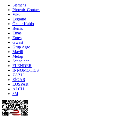
Siemens
Phoenix Contact
Viko
Legrand
Öznur Kablo
Bemis
Emas
Entes
Gwest
Grup Arge
Mavili
Metop
Schneider
FLENDER
INNOMOTICS
ZAZU
ZİGAR
LOSPAR
ALCU
3M