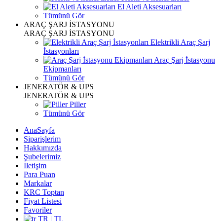
El Aleti Aksesuarları
Tümünü Gör
ARAÇ ŞARJ İSTASYONU
ARAÇ ŞARJ İSTASYONU
Elektrikli Araç Şarj
İstasyonları
Araç Şarj İstasyonu
Ekipmanları
Tümünü Gör
JENERATÖR & UPS
JENERATÖR & UPS
Piller
Tümünü Gör
AnaSayfa
Siparişlerim
Hakkımızda
Şubelerimiz
İletişim
Para Puan
Markalar
KRC Toptan
Fiyat Listesi
Favoriler
TR | TL