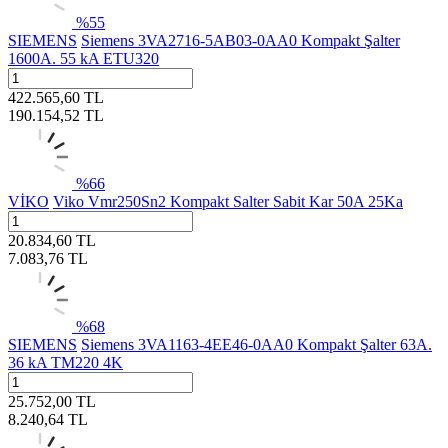
%
55
SIEMENS
Siemens 3VA2716-5AB03-0AA0 Kompakt Şalter
1600A. 55 kA ETU320
422.565,60
TL
190.154,52
TL
%
66
VİKO
Viko Vmr250Sn2 Kompakt Salter Sabit Kar 50A 25Ka
20.834,60
TL
7.083,76
TL
%
68
SIEMENS
Siemens 3VA1163-4EE46-0AA0 Kompakt Şalter 63A.
36 kA TM220 4K
25.752,00
TL
8.240,64
TL