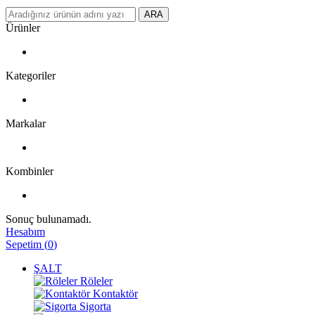
ARA
Ürünler
Kategoriler
Markalar
Kombinler
Sonuç bulunamadı.
Hesabım
Sepetim
(
0
)
ŞALT
Röleler
Kontaktör
Sigorta