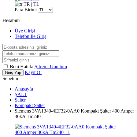
TR | TL
Para Birimi
Hesabım
Üye Girişi
Telefon İle Giriş
Beni Hatırla
Şifremi Unuttum
Kayıt Ol
Giriş Yap
Sepetim
Anasayfa
ŞALT
Şalter
Kompakt Şalter
Siemens 3VA1340-4EF32-0AA0 Kompakt Şalter 400 Amper
36kA Tm240