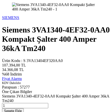
SIEMENS
Siemens 3VA1340-4EF32-0AA0
Kompakt Şalter 400 Amper
36kA Tm240
Ürün Kodu :
S 3VA13404EF320AA0
107.394,00
TL
34.366,08
TL
%
68
İndirim
Fiyat Alarmı
KDV Dahildir.
Parapuan :
57277
Öne Çıkan Bilgiler
Siemens 3VA1340-4EF32-0AA0 Kompakt Şalter 400 Amper 36kA
Tm240
Sepete Ekle