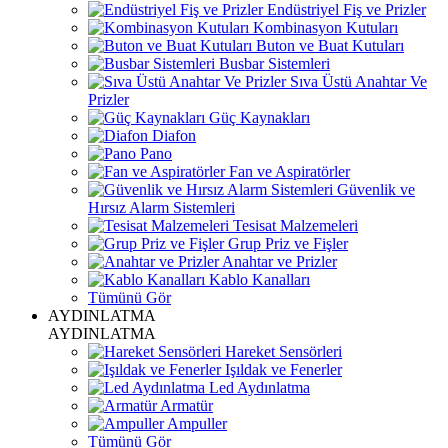
Endüstriyel Fiş ve Prizler
Kombinasyon Kutuları
Buton ve Buat Kutuları
Busbar Sistemleri
Sıva Üstü Anahtar Ve
Prizler
Güç Kaynakları
Diafon
Pano
Fan ve Aspiratörler
Güvenlik ve
Hırsız Alarm Sistemleri
Tesisat Malzemeleri
Grup Priz ve Fişler
Anahtar ve Prizler
Kablo Kanalları
Tümünü Gör
AYDINLATMA
AYDINLATMA
Hareket Sensörleri
Işıldak ve Fenerler
Led Aydınlatma
Armatür
Ampuller
Tümünü Gör