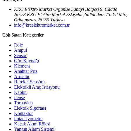
KRC Elektro Market Organize Sanayi Bölgesi 9. Cadde
No:23 KRC Elektro Market Eskişehir, Sultandere 75. Yıl Mh.,
Odunpazarı 26250 Türkiye
info@krcelektromarket.com.tr
Çok Satan Kategoriler
Röle
Ampul
Sensör
Güç Kaynağı
Klemens
Anahtar Priz
Armatür
Hareket Sensörü
Elektrikli Araç İstasyonu
Kaplin
Pense
Tornavida
Elektrik Sigortası
Kontaktör
Potansiyometre
Kaçak Akım Rölesi
Yangın Alarm Sistemi