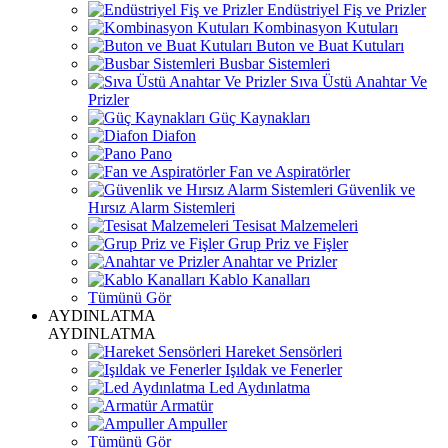
Endüstriyel Fiş ve Prizler
Kombinasyon Kutuları
Buton ve Buat Kutuları
Busbar Sistemleri
Sıva Üstü Anahtar Ve
Prizler
Güç Kaynakları
Diafon
Pano
Fan ve Aspiratörler
Güvenlik ve
Hırsız Alarm Sistemleri
Tesisat Malzemeleri
Grup Priz ve Fişler
Anahtar ve Prizler
Kablo Kanalları
Tümünü Gör
AYDINLATMA
AYDINLATMA
Hareket Sensörleri
Işıldak ve Fenerler
Led Aydınlatma
Armatür
Ampuller
Tümünü Gör