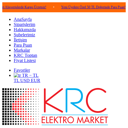
işlerde Kargo Ücretsiz!
•
Yeni Üyelere Özel 50 TL Değerinde Para Puan!
•
5
AnaSayfa
Siparişlerim
Hakkımızda
Şubelerimiz
İletişim
Para Puan
Markalar
KRC Toptan
Fiyat Listesi
Favoriler
TR − TL
TL
USD
EUR