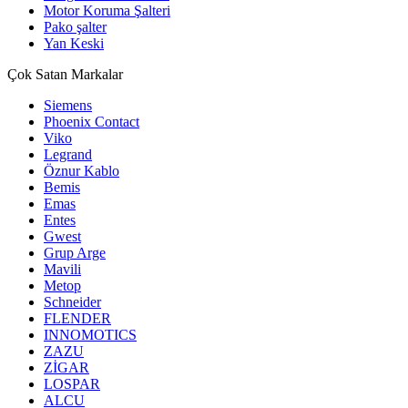
Motor Koruma Şalteri
Pako şalter
Yan Keski
Çok Satan Markalar
Siemens
Phoenix Contact
Viko
Legrand
Öznur Kablo
Bemis
Emas
Entes
Gwest
Grup Arge
Mavili
Metop
Schneider
FLENDER
INNOMOTICS
ZAZU
ZİGAR
LOSPAR
ALCU