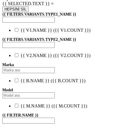
{{ SELECTED.TEXT }} ×
HEPSİNİ SİL
{{ FILTERS.VARIANTS.TYPE1_NAME }}
{{ V1.NAME }}
({{ V1.COUNT }})
{{ FILTERS.VARIANTS.TYPE2_NAME }}
{{ V2.NAME }}
({{ V2.COUNT }})
Marka
{{ B.NAME }}
({{ B.COUNT }})
Model
{{ M.NAME }}
({{ M.COUNT }})
{{ FILTER.NAME }}