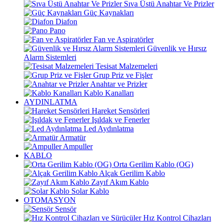
Sıva Üstü Anahtar Ve Prizler
Güç Kaynakları
Diafon
Pano
Fan ve Aspiratörler
Güvenlik ve Hırsız
Alarm Sistemleri
Tesisat Malzemeleri
Grup Priz ve Fişler
Anahtar ve Prizler
Kablo Kanalları
AYDINLATMA
Hareket Sensörleri
Işıldak ve Fenerler
Led Aydınlatma
Armatür
Ampuller
KABLO
Orta Gerilim Kablo (OG)
Alçak Gerilim Kablo
Zayıf Akım Kablo
Solar Kablo
OTOMASYON
Sensör
Hız Kontrol Cihazları