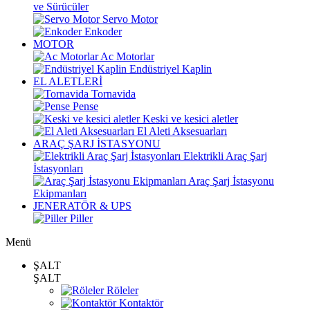
ve Sürücüler
Servo Motor
Enkoder
MOTOR
Ac Motorlar
Endüstriyel Kaplin
EL ALETLERİ
Tornavida
Pense
Keski ve kesici aletler
El Aleti Aksesuarları
ARAÇ ŞARJ İSTASYONU
Elektrikli Araç Şarj
İstasyonları
Araç Şarj İstasyonu
Ekipmanları
JENERATÖR & UPS
Piller
Menü
ŞALT
ŞALT
Röleler
Kontaktör