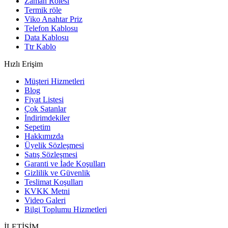
Zaman Rölesi
Termik röle
Viko Anahtar Priz
Telefon Kablosu
Data Kablosu
Ttr Kablo
Hızlı Erişim
Müşteri Hizmetleri
Blog
Fiyat Listesi
Çok Satanlar
İndirimdekiler
Sepetim
Hakkımızda
Üyelik Sözleşmesi
Satış Sözleşmesi
Garanti ve İade Koşulları
Gizlilik ve Güvenlik
Teslimat Koşulları
KVKK Metni
Video Galeri
Bilgi Toplumu Hizmetleri
İLETİŞİM