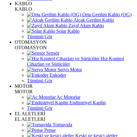
KABLO
KABLO
Orta Gerilim Kablo (OG)
Alçak Gerilim Kablo
Zayıf Akım Kablo
Solar Kablo
Tümünü Gör
OTOMASYON
OTOMASYON
Sensör
Hız Kontrol
Cihazları ve Sürücüler
Servo Motor
Enkoder
Tümünü Gör
MOTOR
MOTOR
Ac Motorlar
Endüstriyel Kaplin
Tümünü Gör
EL ALETLERİ
EL ALETLERİ
Tornavida
Pense
Keski ve kesici aletler