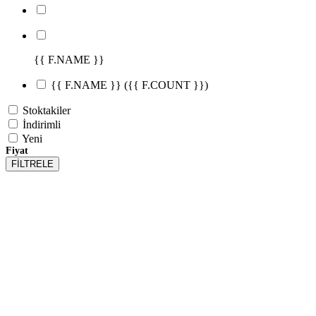
{{ F.NAME }}
{{ F.NAME }}
({{ F.COUNT }})
Stoktakiler
İndirimli
Yeni
Fiyat
FİLTRELE