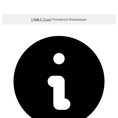
T
-Soft
E-Ticaret
Sistemleriyle Hazırlanmıştır.