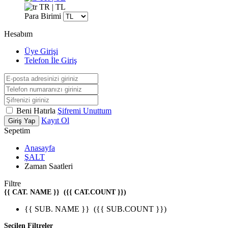
TR | TL
Para Birimi
Hesabım
Üye Girişi
Telefon İle Giriş
Beni Hatırla
Şifremi Unuttum
Kayıt Ol
Giriş Yap
Sepetim
Anasayfa
ŞALT
Zaman Saatleri
Filtre
{{ CAT. NAME }}
({{ CAT.COUNT }})
{{ SUB. NAME }}
({{ SUB.COUNT }})
Seçilen Filtreler