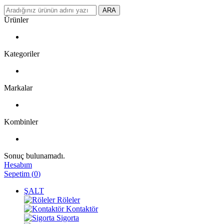
ARA
Ürünler
Kategoriler
Markalar
Kombinler
Sonuç bulunamadı.
Hesabım
Sepetim
(
0
)
ŞALT
Röleler
Kontaktör
Sigorta