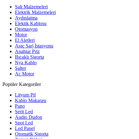
Şalt Malzemeleri
Elektrik Malzemeleri
Aydınlatma
Elektik Kablosu
Otomasyon
Motor
El Aletleri
Araç Şarj İstasyonu
Anahtar Priz
Bıçaklı Sigorta
Nya Kablo
Şalter
Ac Motor
Popüler Kategoriler
Lityum Pil
Kablo Makarası
Pano
Şerit Led
Audio Diafon
Spot Led
Led Panel
Otomatik Sigorta