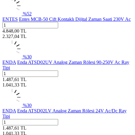
%
52
ENTES
Entes MCB-50 Çift Kontaklı Dijital Zaman Saati 230V Ac
4.848,00
TL
2.327,04
TL
%
30
ENDA
Enda ATSD02UV Analog Zaman Rölesi 90-250V Ac Ray
Tipi
1.487,61
TL
1.041,33
TL
%
30
ENDA
Enda ATSD02LV Analog Zaman Rölesi 24V Ac/Dc Ray
Tipi
1.487,61
TL
1.041,33
TL