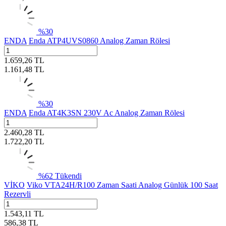
%
30
ENDA
Enda ATP4UVS0860 Analog Zaman Rölesi
1.659,26
TL
1.161,48
TL
%
30
ENDA
Enda AT4K3SN 230V Ac Analog Zaman Rölesi
2.460,28
TL
1.722,20
TL
%
62
Tükendi
VİKO
Viko VTA24H/R100 Zaman Saati Analog Günlük 100 Saat
Rezervli
1.543,11
TL
586,38
TL