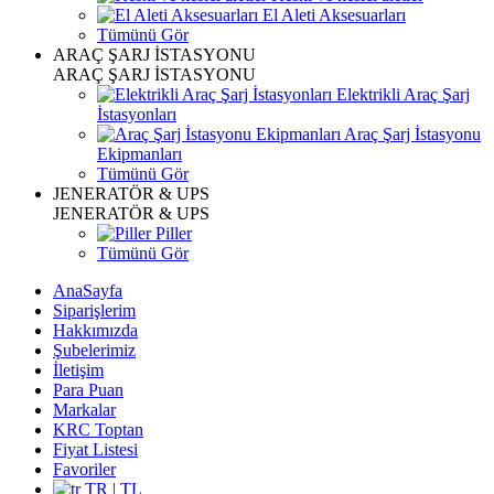
El Aleti Aksesuarları
Tümünü Gör
ARAÇ ŞARJ İSTASYONU
ARAÇ ŞARJ İSTASYONU
Elektrikli Araç Şarj
İstasyonları
Araç Şarj İstasyonu
Ekipmanları
Tümünü Gör
JENERATÖR & UPS
JENERATÖR & UPS
Piller
Tümünü Gör
AnaSayfa
Siparişlerim
Hakkımızda
Şubelerimiz
İletişim
Para Puan
Markalar
KRC Toptan
Fiyat Listesi
Favoriler
TR | TL