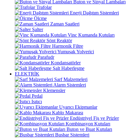
Buton ve Sinyal Lambaları
Trafolar
Enerji Dağıtım Sistemleri
Ölçme
Zaman Saatleri
Şalter
Vinç Kumanda Kutuları
Şönt Reaktör
Harmonik Filtre
Yumuşak Yolverici
Parafudr
Kondansatörler
Şalt Haberleşme
ELEKTRİK
Sarf Malzemeleri
Alarm Sistemleri
Klemensler
Pedal
Isıtıcı
Uyarıcı Ekipmanlar
Kablo Makarası
Endüstriyel Fiş ve Prizler
Kombinasyon Kutuları
Buton ve Buat Kutuları
Busbar Sistemleri