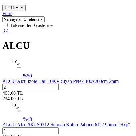
FİLTRELE
Filtre
Tükenenleri Gösterme
3
4
ALCU
%
50
ALCU
Alcu İzole Halı 10KV Siyah Petek 100x200cm 2mm
468,00
TL
234,00
TL
%
48
ALCU
Alcu SKPS9512 Sıkmalı Kablo Pabucu M12 95mm "Skp"