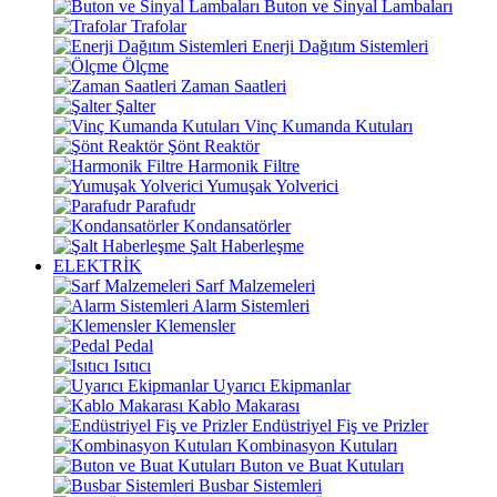
Buton ve Sinyal Lambaları
Trafolar
Enerji Dağıtım Sistemleri
Ölçme
Zaman Saatleri
Şalter
Vinç Kumanda Kutuları
Şönt Reaktör
Harmonik Filtre
Yumuşak Yolverici
Parafudr
Kondansatörler
Şalt Haberleşme
ELEKTRİK
Sarf Malzemeleri
Alarm Sistemleri
Klemensler
Pedal
Isıtıcı
Uyarıcı Ekipmanlar
Kablo Makarası
Endüstriyel Fiş ve Prizler
Kombinasyon Kutuları
Buton ve Buat Kutuları
Busbar Sistemleri