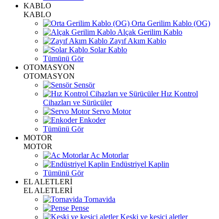
KABLO
KABLO
Orta Gerilim Kablo (OG)
Alçak Gerilim Kablo
Zayıf Akım Kablo
Solar Kablo
Tümünü Gör
OTOMASYON
OTOMASYON
Sensör
Hız Kontrol
Cihazları ve Sürücüler
Servo Motor
Enkoder
Tümünü Gör
MOTOR
MOTOR
Ac Motorlar
Endüstriyel Kaplin
Tümünü Gör
EL ALETLERİ
EL ALETLERİ
Tornavida
Pense
Keski ve kesici aletler