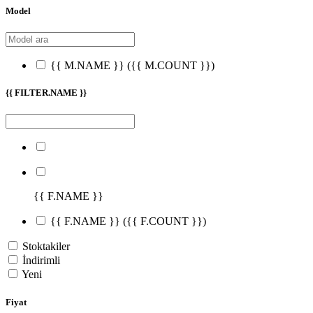
Model
{{ M.NAME }}
({{ M.COUNT }})
{{ FILTER.NAME }}
{{ F.NAME }}
{{ F.NAME }}
({{ F.COUNT }})
Stoktakiler
İndirimli
Yeni
Fiyat