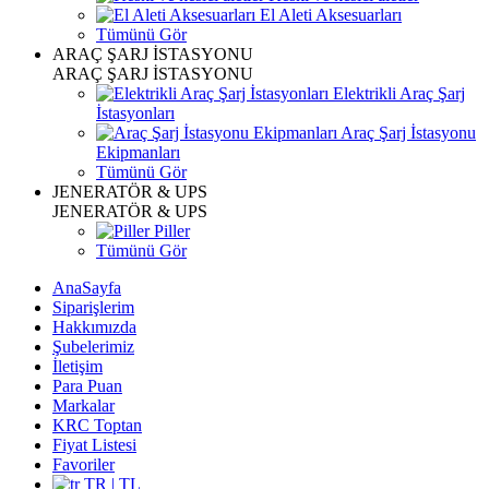
El Aleti Aksesuarları
Tümünü Gör
ARAÇ ŞARJ İSTASYONU
ARAÇ ŞARJ İSTASYONU
Elektrikli Araç Şarj
İstasyonları
Araç Şarj İstasyonu
Ekipmanları
Tümünü Gör
JENERATÖR & UPS
JENERATÖR & UPS
Piller
Tümünü Gör
AnaSayfa
Siparişlerim
Hakkımızda
Şubelerimiz
İletişim
Para Puan
Markalar
KRC Toptan
Fiyat Listesi
Favoriler
TR | TL