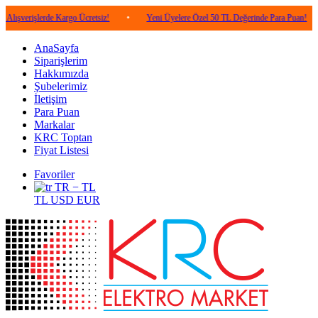
işlerde Kargo Ücretsiz!
•
Yeni Üyelere Özel 50 TL Değerinde Para Puan!
•
5
AnaSayfa
Siparişlerim
Hakkımızda
Şubelerimiz
İletişim
Para Puan
Markalar
KRC Toptan
Fiyat Listesi
Favoriler
TR − TL
TL
USD
EUR