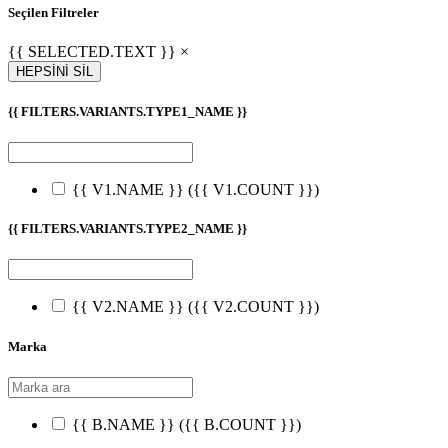
Seçilen Filtreler
{{ SELECTED.TEXT }} ×
HEPSİNİ SİL
{{ FILTERS.VARIANTS.TYPE1_NAME }}
{{ V1.NAME }}
({{ V1.COUNT }})
{{ FILTERS.VARIANTS.TYPE2_NAME }}
{{ V2.NAME }}
({{ V2.COUNT }})
Marka
{{ B.NAME }}
({{ B.COUNT }})