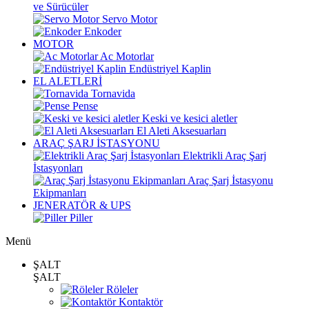
ve Sürücüler
Servo Motor
Enkoder
MOTOR
Ac Motorlar
Endüstriyel Kaplin
EL ALETLERİ
Tornavida
Pense
Keski ve kesici aletler
El Aleti Aksesuarları
ARAÇ ŞARJ İSTASYONU
Elektrikli Araç Şarj
İstasyonları
Araç Şarj İstasyonu
Ekipmanları
JENERATÖR & UPS
Piller
Menü
ŞALT
ŞALT
Röleler
Kontaktör