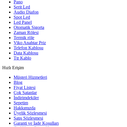
Pano
Şerit Led
Audio Diafon
Spot Led
Led Panel
Otomatik Sigorta
Zaman Rölesi
Termik röle
Viko Anahtar Priz
Telefon Kablosu
Data Kablosu
Ttr Kablo
Hızlı Erişim
Müşteri Hizmetleri
Blog
Fiyat Listesi
Çok Satanlar
İndirimdekiler
Sepetim
Hakkımızda
Üyelik Sözleşmesi
Satış Sözleşmesi
Garanti ve İade Koşulları