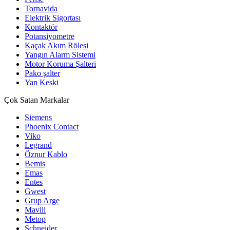
Tornavida
Elektrik Sigortası
Kontaktör
Potansiyometre
Kaçak Akım Rölesi
Yangın Alarm Sistemi
Motor Koruma Şalteri
Pako şalter
Yan Keski
Çok Satan Markalar
Siemens
Phoenix Contact
Viko
Legrand
Öznur Kablo
Bemis
Emas
Entes
Gwest
Grup Arge
Mavili
Metop
Schneider