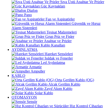
Sıva Üstü Anahtar Ve Prizler
Güç Kaynakları
Diafon
Pano
Fan ve Aspiratörler
Güvenlik ve Hırsız
Alarm Sistemleri
Tesisat Malzemeleri
Grup Priz ve Fişler
Anahtar ve Prizler
Kablo Kanalları
AYDINLATMA
Hareket Sensörleri
Işıldak ve Fenerler
Led Aydınlatma
Armatür
Ampuller
KABLO
Orta Gerilim Kablo (OG)
Alçak Gerilim Kablo
Zayıf Akım Kablo
Solar Kablo
OTOMASYON
Sensör
Hız Kontrol Cihazları