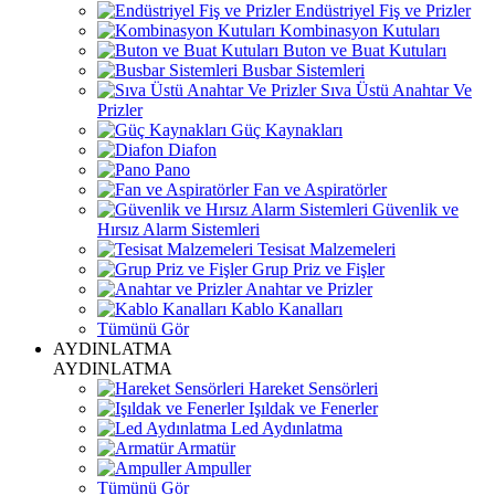
Endüstriyel Fiş ve Prizler
Kombinasyon Kutuları
Buton ve Buat Kutuları
Busbar Sistemleri
Sıva Üstü Anahtar Ve
Prizler
Güç Kaynakları
Diafon
Pano
Fan ve Aspiratörler
Güvenlik ve
Hırsız Alarm Sistemleri
Tesisat Malzemeleri
Grup Priz ve Fişler
Anahtar ve Prizler
Kablo Kanalları
Tümünü Gör
AYDINLATMA
AYDINLATMA
Hareket Sensörleri
Işıldak ve Fenerler
Led Aydınlatma
Armatür
Ampuller
Tümünü Gör