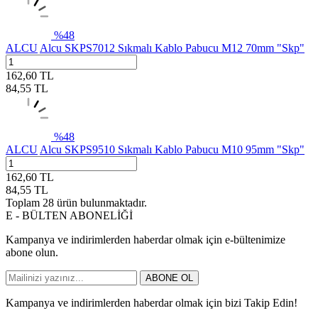
%
48
ALCU
Alcu SKPS7012 Sıkmalı Kablo Pabucu M12 70mm "Skp"
162,60
TL
84,55
TL
%
48
ALCU
Alcu SKPS9510 Sıkmalı Kablo Pabucu M10 95mm "Skp"
162,60
TL
84,55
TL
Toplam
28
ürün bulunmaktadır.
E - BÜLTEN ABONELİĞİ
Kampanya ve indirimlerden haberdar olmak için e-bültenimize
abone olun.
ABONE OL
Kampanya ve indirimlerden haberdar olmak için bizi Takip Edin!