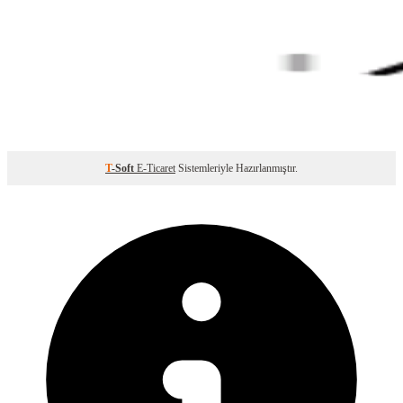
T
-Soft
E-Ticaret
Sistemleriyle Hazırlanmıştır.