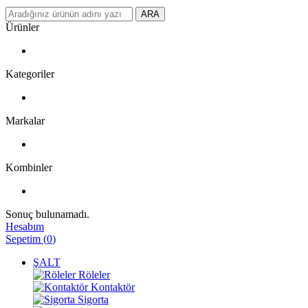
ARA
Ürünler
Kategoriler
Markalar
Kombinler
Sonuç bulunamadı.
Hesabım
Sepetim
(
0
)
ŞALT
Röleler
Kontaktör
Sigorta