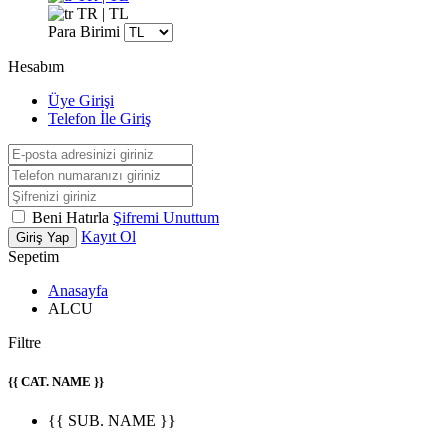
TR | TL
Para Birimi
Hesabım
Üye Girişi
Telefon İle Giriş
Beni Hatırla
Şifremi Unuttum
Kayıt Ol
Giriş Yap
Sepetim
Anasayfa
ALCU
Filtre
{{ CAT. NAME }}
{{ SUB. NAME }}