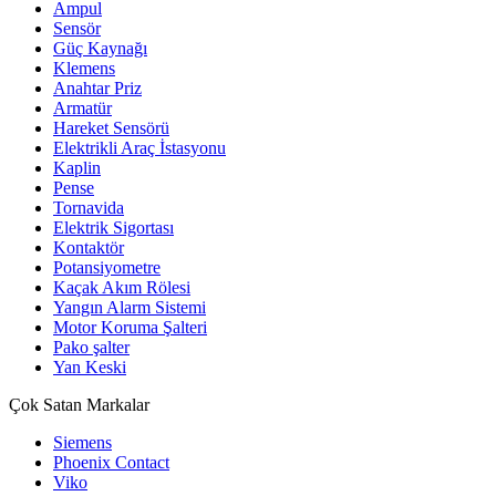
Ampul
Sensör
Güç Kaynağı
Klemens
Anahtar Priz
Armatür
Hareket Sensörü
Elektrikli Araç İstasyonu
Kaplin
Pense
Tornavida
Elektrik Sigortası
Kontaktör
Potansiyometre
Kaçak Akım Rölesi
Yangın Alarm Sistemi
Motor Koruma Şalteri
Pako şalter
Yan Keski
Çok Satan Markalar
Siemens
Phoenix Contact
Viko