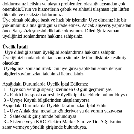
doldurmanız iletişim ve ulaşım problemleri olasılığı açısından çok
önemlidir.Ürün ve hizmetlerin çabuk ve sıhhatli ulaşması için lütfen
dikkatle ve eksiksiz doldurunuz.
Üye olmak oldukça basit ve hızlı bir işlemdir. Üye olmanız hiç bir
yükümlülük altına girdiğinizi ifade etmez. Ancak alışveriş yapmadan
önce Satış sözleşmesini dikkatle okuyunuz. Dilediğiniz zaman
üyeliğinizi sonlandırma hakkına sahipsiniz.
Üyelik İptali
Üye dilediği zaman üyeliğini sonlandırma hakkına sahiptir.
Üyeliğinizi sonlandırdıktan sonra sitemiz ile tüm ilişkiniz kesilmiş
olacaktır.
Üyeliğinizi sonlandırmak için üye girişi yaptıktan sonra iletişim
bilgileri sayfamızdan talebinizi iletmelisiniz.
Aşağıdaki Durumlarda Üyelik İptal Edilemez
1 - Üye son verdiği sipariş üzerinden 60 gün geçmemişse.
2 - Farklı bir e-posta adresi ile üyelik iptal talebinde bulunulduysa
3 - Üyeye Kayıtlı bilgilerinden ulaşılamıyorsa
Aşağıdaki Durumlarda Üyelik Tarafımızdan İptal Edilir
1 - Üye Ahlak dışı, mesajlar gönderiyor ya da yorum yazıyorsa
2 - Sahtekarlık girişiminde bulunduysa
3 - Sisteme veya KRC Elektro Market San. ve Tic. A.Ş. ismine
zarar vermeye yönelik girişimde bulunduysa.