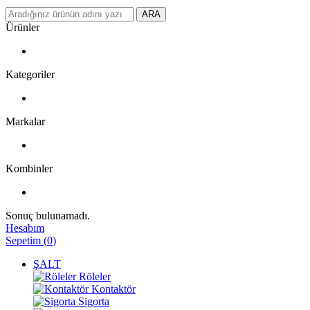
ARA
Ürünler
Kategoriler
Markalar
Kombinler
Sonuç bulunamadı.
Hesabım
Sepetim
(
0
)
ŞALT
Röleler
Kontaktör
Sigorta