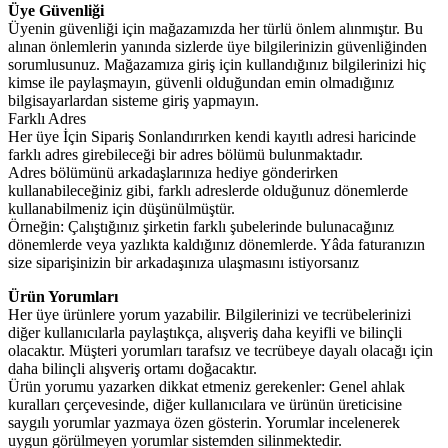
Üye Güvenliği
Üyenin güvenliği için mağazamızda her türlü önlem alınmıştır. Bu
alınan önlemlerin yanında sizlerde üye bilgilerinizin güvenliğinden
sorumlusunuz. Mağazamıza giriş için kullandığınız bilgilerinizi hiç
kimse ile paylaşmayın, güvenli olduğundan emin olmadığınız
bilgisayarlardan sisteme giriş yapmayın.
Farklı Adres
Her üye İçin Sipariş Sonlandırırken kendi kayıtlı adresi haricinde
farklı adres girebileceği bir adres bölümü bulunmaktadır.
Adres bölümünü arkadaşlarınıza hediye gönderirken
kullanabileceğiniz gibi, farklı adreslerde olduğunuz dönemlerde
kullanabilmeniz için düşünülmüştür.
Örneğin: Çalıştığınız şirketin farklı şubelerinde bulunacağınız
dönemlerde veya yazlıkta kaldığınız dönemlerde. Yâda faturanızın
size siparişinizin bir arkadaşınıza ulaşmasını istiyorsanız
Ürün Yorumları
Her üye ürünlere yorum yazabilir. Bilgilerinizi ve tecrübelerinizi
diğer kullanıcılarla paylaştıkça, alışveriş daha keyifli ve bilinçli
olacaktır. Müşteri yorumları tarafsız ve tecrübeye dayalı olacağı için
daha bilinçli alışveriş ortamı doğacaktır.
Ürün yorumu yazarken dikkat etmeniz gerekenler: Genel ahlak
kuralları çerçevesinde, diğer kullanıcılara ve ürünün üreticisine
saygılı yorumlar yazmaya özen gösterin. Yorumlar incelenerek
uygun görülmeyen yorumlar sistemden silinmektedir.