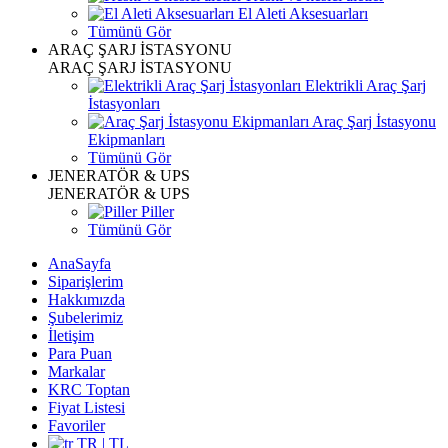
El Aleti Aksesuarları
Tümünü Gör
ARAÇ ŞARJ İSTASYONU
ARAÇ ŞARJ İSTASYONU
Elektrikli Araç Şarj
İstasyonları
Araç Şarj İstasyonu
Ekipmanları
Tümünü Gör
JENERATÖR & UPS
JENERATÖR & UPS
Piller
Tümünü Gör
AnaSayfa
Siparişlerim
Hakkımızda
Şubelerimiz
İletişim
Para Puan
Markalar
KRC Toptan
Fiyat Listesi
Favoriler
TR | TL