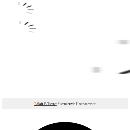
T
-Soft
E-Ticaret
Sistemleriyle Hazırlanmıştır.