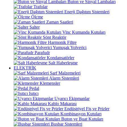
Buton ve Sinyal Lambaları
Trafolar
Enerji Dağıtım Sistemleri
Ölçme
Zaman Saatleri
Şalter
Vinç Kumanda Kutuları
Şönt Reaktör
Harmonik Filtre
Yumuşak Yolverici
Parafudr
Kondansatörler
Şalt Haberleşme
ELEKTRİK
Sarf Malzemeleri
Alarm Sistemleri
Klemensler
Pedal
Isıtıcı
Uyarıcı Ekipmanlar
Kablo Makarası
Endüstriyel Fiş ve Prizler
Kombinasyon Kutuları
Buton ve Buat Kutuları
Busbar Sistemleri