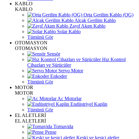
KABLO
KABLO
Orta Gerilim Kablo (OG)
Alçak Gerilim Kablo
Zayıf Akım Kablo
Solar Kablo
Tümünü Gör
OTOMASYON
OTOMASYON
Sensör
Hız Kontrol
Cihazları ve Sürücüler
Servo Motor
Enkoder
Tümünü Gör
MOTOR
MOTOR
Ac Motorlar
Endüstriyel Kaplin
Tümünü Gör
EL ALETLERİ
EL ALETLERİ
Tornavida
Pense
Keski ve kesici aletler