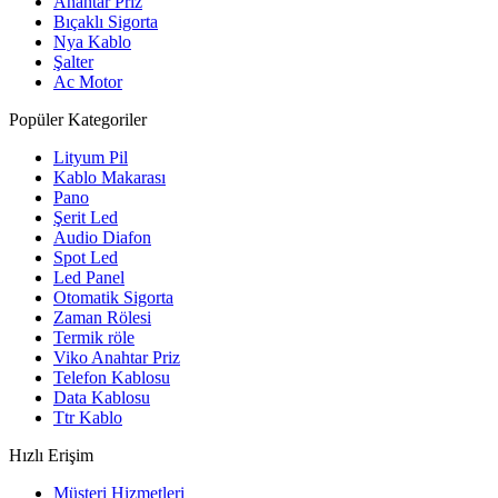
Anahtar Priz
Bıçaklı Sigorta
Nya Kablo
Şalter
Ac Motor
Popüler Kategoriler
Lityum Pil
Kablo Makarası
Pano
Şerit Led
Audio Diafon
Spot Led
Led Panel
Otomatik Sigorta
Zaman Rölesi
Termik röle
Viko Anahtar Priz
Telefon Kablosu
Data Kablosu
Ttr Kablo
Hızlı Erişim
Müşteri Hizmetleri