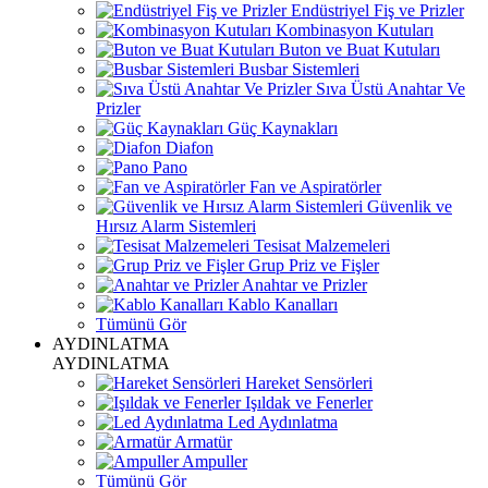
Endüstriyel Fiş ve Prizler
Kombinasyon Kutuları
Buton ve Buat Kutuları
Busbar Sistemleri
Sıva Üstü Anahtar Ve
Prizler
Güç Kaynakları
Diafon
Pano
Fan ve Aspiratörler
Güvenlik ve
Hırsız Alarm Sistemleri
Tesisat Malzemeleri
Grup Priz ve Fişler
Anahtar ve Prizler
Kablo Kanalları
Tümünü Gör
AYDINLATMA
AYDINLATMA
Hareket Sensörleri
Işıldak ve Fenerler
Led Aydınlatma
Armatür
Ampuller
Tümünü Gör