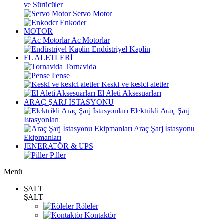
ve Sürücüler
Servo Motor
Enkoder
MOTOR
Ac Motorlar
Endüstriyel Kaplin
EL ALETLERİ
Tornavida
Pense
Keski ve kesici aletler
El Aleti Aksesuarları
ARAÇ ŞARJ İSTASYONU
Elektrikli Araç Şarj
İstasyonları
Araç Şarj İstasyonu
Ekipmanları
JENERATÖR & UPS
Piller
Menü
ŞALT
ŞALT
Röleler
Kontaktör