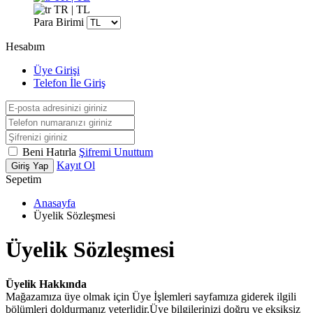
TR | TL
Para Birimi
Hesabım
Üye Girişi
Telefon İle Giriş
Beni Hatırla
Şifremi Unuttum
Kayıt Ol
Giriş Yap
Sepetim
Anasayfa
Üyelik Sözleşmesi
Üyelik Sözleşmesi
Üyelik Hakkında
Mağazamıza üye olmak için Üye İşlemleri sayfamıza giderek ilgili
bölümleri doldurmanız yeterlidir.Üye bilgilerinizi doğru ve eksiksiz