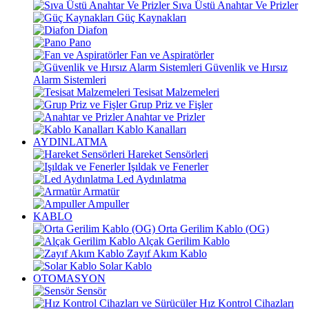
Sıva Üstü Anahtar Ve Prizler
Güç Kaynakları
Diafon
Pano
Fan ve Aspiratörler
Güvenlik ve Hırsız
Alarm Sistemleri
Tesisat Malzemeleri
Grup Priz ve Fişler
Anahtar ve Prizler
Kablo Kanalları
AYDINLATMA
Hareket Sensörleri
Işıldak ve Fenerler
Led Aydınlatma
Armatür
Ampuller
KABLO
Orta Gerilim Kablo (OG)
Alçak Gerilim Kablo
Zayıf Akım Kablo
Solar Kablo
OTOMASYON
Sensör
Hız Kontrol Cihazları