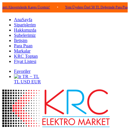
erişlerde Kargo Ücretsiz!
•
Yeni Üyelere Özel 50 TL Değerinde Para Puan!
•
AnaSayfa
Siparişlerim
Hakkımızda
Şubelerimiz
İletişim
Para Puan
Markalar
KRC Toptan
Fiyat Listesi
Favoriler
TR − TL
TL
USD
EUR