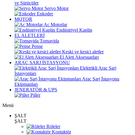
ve Sürücüler
Servo Motor
Enkoder
MOTOR
Ac Motorlar
Endüstriyel Kaplin
EL ALETLERİ
Tornavida
Pense
Keski ve kesici aletler
El Aleti Aksesuarları
ARAÇ ŞARJ İSTASYONU
Elektrikli Araç Şarj
İstasyonları
Araç Şarj İstasyonu
Ekipmanları
JENERATÖR & UPS
Piller
Menü
ŞALT
ŞALT
Röleler
Kontaktör