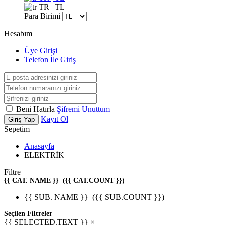
TR | TL
Para Birimi
Hesabım
Üye Girişi
Telefon İle Giriş
Beni Hatırla
Şifremi Unuttum
Kayıt Ol
Giriş Yap
Sepetim
Anasayfa
ELEKTRİK
Filtre
{{ CAT. NAME }}
({{ CAT.COUNT }})
{{ SUB. NAME }}
({{ SUB.COUNT }})
Seçilen Filtreler
{{ SELECTED.TEXT }} ×