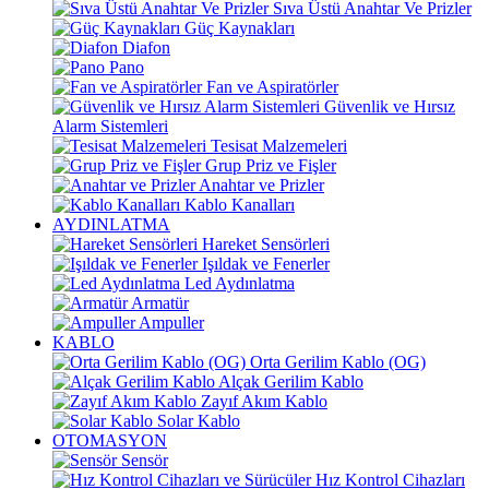
Sıva Üstü Anahtar Ve Prizler
Güç Kaynakları
Diafon
Pano
Fan ve Aspiratörler
Güvenlik ve Hırsız
Alarm Sistemleri
Tesisat Malzemeleri
Grup Priz ve Fişler
Anahtar ve Prizler
Kablo Kanalları
AYDINLATMA
Hareket Sensörleri
Işıldak ve Fenerler
Led Aydınlatma
Armatür
Ampuller
KABLO
Orta Gerilim Kablo (OG)
Alçak Gerilim Kablo
Zayıf Akım Kablo
Solar Kablo
OTOMASYON
Sensör
Hız Kontrol Cihazları