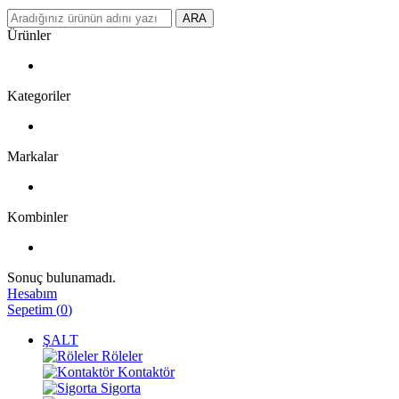
ARA
Ürünler
Kategoriler
Markalar
Kombinler
Sonuç bulunamadı.
Hesabım
Sepetim
(
0
)
ŞALT
Röleler
Kontaktör
Sigorta