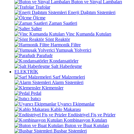
Buton ve Sinyal Lambaları
Trafolar
Enerji Dağıtım Sistemleri
Ölçme
Zaman Saatleri
Şalter
Vinç Kumanda Kutuları
Şönt Reaktör
Harmonik Filtre
Yumuşak Yolverici
Parafudr
Kondansatörler
Şalt Haberleşme
ELEKTRİK
Sarf Malzemeleri
Alarm Sistemleri
Klemensler
Pedal
Isıtıcı
Uyarıcı Ekipmanlar
Kablo Makarası
Endüstriyel Fiş ve Prizler
Kombinasyon Kutuları
Buton ve Buat Kutuları
Busbar Sistemleri