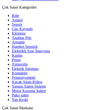
Çok Satan Kategoriler
Röle
Ampul
Sensör
Güç Kaynağı
Klemens
Anahtar Priz
Armatür
Hareket Sensörü
Elektrikli Araç İstasyonu
Kaplin
Pense
Tornavida
Elektrik Sigortası
Kontaktör
Potansiyometre
Kaçak Akım Rölesi
Yangın Alarm Sistemi
Motor Koruma Şalteri
Pako şalter
Yan Keski
Çok Satan Markalar