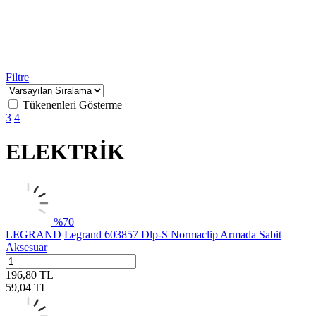
Filtre
Tükenenleri Gösterme
3
4
ELEKTRİK
%
70
LEGRAND
Legrand 603857 Dlp-S Normaclip Armada Sabit
Aksesuar
196,80
TL
59,04
TL