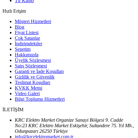
Ttr Kablo
Hızlı Erişim
Müşteri Hizmetleri
Blog
Fiyat Listesi
Çok Satanlar
İndirimdekiler
Sepetim
Hakkımızda
Üyelik Sözleşmesi
Satış Sözleşmesi
Garanti ve İade Koşulları
Gizlilik ve Güvenlik
Teslimat Koşulları
KVKK Metni
Video Galeri
Bilgi Toplumu Hizmetleri
İLETİŞİM
KRC Elektro Market Organize Sanayi Bölgesi 9. Cadde
No:23 KRC Elektro Market Eskişehir, Sultandere 75. Yıl Mh.,
Odunpazarı 26250 Türkiye
info@krcelektromarket.com.tr