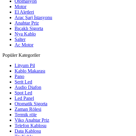
Otomasyon
Motor
El Aletleri
Araç Şarj İstasyonu
Anahtar Priz
Bıçaklı Sigorta
Nya Kablo
Şalter
Ac Motor
Popüler Kategoriler
Lityum Pil
Kablo Makarası
Pano
Şerit Led
Audio Diafon
Spot Led
Led Panel
Otomatik Sigorta
Zaman Rölesi
Termik röle
Viko Anahtar Priz
Telefon Kablosu
Data Kablosu