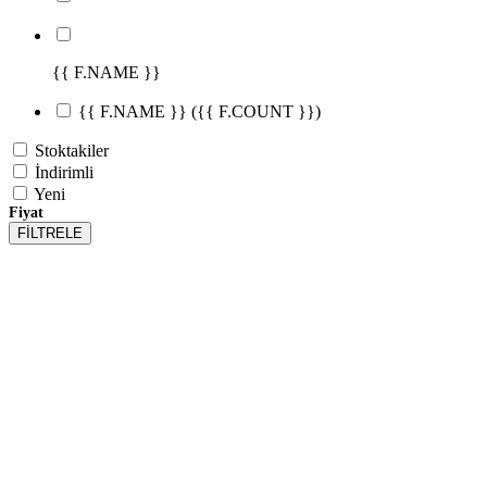
{{ F.NAME }}
{{ F.NAME }}
({{ F.COUNT }})
Stoktakiler
İndirimli
Yeni
Fiyat
FİLTRELE