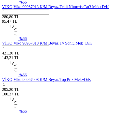
%
66
VİKO
Viko 90967013 K/M Beyaz Tekli Nümeris Cat3 Mek+D/K
280,80
TL
95,47
TL
%
66
VİKO
Viko 90967010 K/M Beyaz Tv Sonlu Mek+D/K
421,20
TL
143,21
TL
%
66
VİKO
Viko 90967008 K/M Beyaz Top Priz Mek+D/K
295,20
TL
100,37
TL
%
66