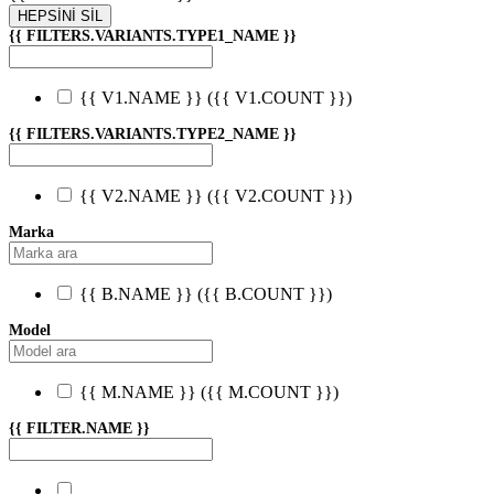
HEPSİNİ SİL
{{ FILTERS.VARIANTS.TYPE1_NAME }}
{{ V1.NAME }}
({{ V1.COUNT }})
{{ FILTERS.VARIANTS.TYPE2_NAME }}
{{ V2.NAME }}
({{ V2.COUNT }})
Marka
{{ B.NAME }}
({{ B.COUNT }})
Model
{{ M.NAME }}
({{ M.COUNT }})
{{ FILTER.NAME }}