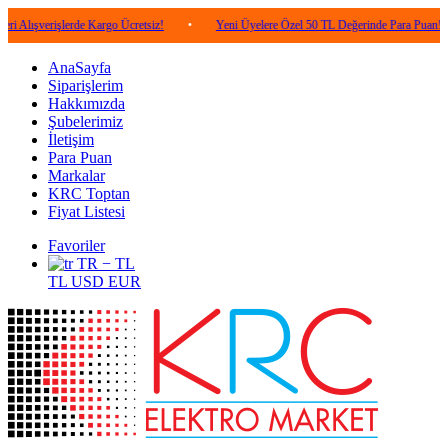
işlerde Kargo Ücretsiz!
•
Yeni Üyelere Özel 50 TL Değerinde Para Puan!
•
5
AnaSayfa
Siparişlerim
Hakkımızda
Şubelerimiz
İletişim
Para Puan
Markalar
KRC Toptan
Fiyat Listesi
Favoriler
TR − TL
TL
USD
EUR