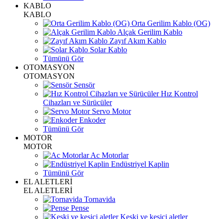
KABLO
KABLO
Orta Gerilim Kablo (OG)
Alçak Gerilim Kablo
Zayıf Akım Kablo
Solar Kablo
Tümünü Gör
OTOMASYON
OTOMASYON
Sensör
Hız Kontrol
Cihazları ve Sürücüler
Servo Motor
Enkoder
Tümünü Gör
MOTOR
MOTOR
Ac Motorlar
Endüstriyel Kaplin
Tümünü Gör
EL ALETLERİ
EL ALETLERİ
Tornavida
Pense
Keski ve kesici aletler