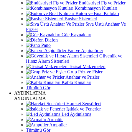
Endüstriyel Fiş ve Prizler
Kombinasyon Kutuları
Buton ve Buat Kutuları
Busbar Sistemleri
Sıva Üstü Anahtar Ve
Prizler
Güç Kaynakları
Diafon
Pano
Fan ve Aspiratörler
Güvenlik ve
Hırsız Alarm Sistemleri
Tesisat Malzemeleri
Grup Priz ve Fişler
Anahtar ve Prizler
Kablo Kanalları
Tümünü Gör
AYDINLATMA
AYDINLATMA
Hareket Sensörleri
Işıldak ve Fenerler
Led Aydınlatma
Armatür
Ampuller
Tümünü Gör