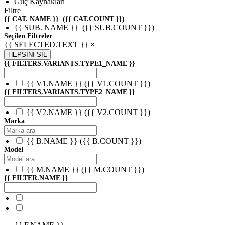
Güç Kaynakları
Filtre
{{ CAT. NAME }}
({{ CAT.COUNT }})
{{ SUB. NAME }}
({{ SUB.COUNT }})
Seçilen Filtreler
{{ SELECTED.TEXT }} ×
HEPSİNİ SİL
{{ FILTERS.VARIANTS.TYPE1_NAME }}
{{ V1.NAME }}
({{ V1.COUNT }})
{{ FILTERS.VARIANTS.TYPE2_NAME }}
{{ V2.NAME }}
({{ V2.COUNT }})
Marka
{{ B.NAME }}
({{ B.COUNT }})
Model
{{ M.NAME }}
({{ M.COUNT }})
{{ FILTER.NAME }}