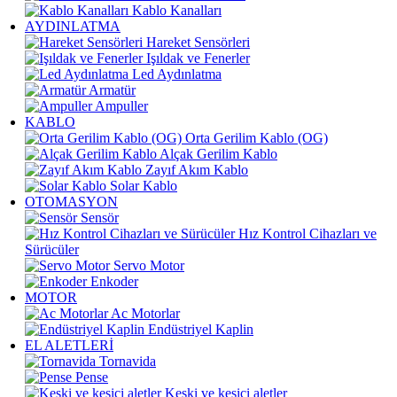
Kablo Kanalları
AYDINLATMA
Hareket Sensörleri
Işıldak ve Fenerler
Led Aydınlatma
Armatür
Ampuller
KABLO
Orta Gerilim Kablo (OG)
Alçak Gerilim Kablo
Zayıf Akım Kablo
Solar Kablo
OTOMASYON
Sensör
Hız Kontrol Cihazları ve
Sürücüler
Servo Motor
Enkoder
MOTOR
Ac Motorlar
Endüstriyel Kaplin
EL ALETLERİ
Tornavida
Pense
Keski ve kesici aletler