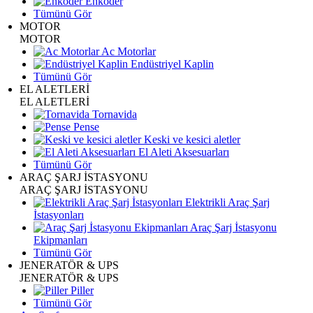
Enkoder
Tümünü Gör
MOTOR
MOTOR
Ac Motorlar
Endüstriyel Kaplin
Tümünü Gör
EL ALETLERİ
EL ALETLERİ
Tornavida
Pense
Keski ve kesici aletler
El Aleti Aksesuarları
Tümünü Gör
ARAÇ ŞARJ İSTASYONU
ARAÇ ŞARJ İSTASYONU
Elektrikli Araç Şarj
İstasyonları
Araç Şarj İstasyonu
Ekipmanları
Tümünü Gör
JENERATÖR & UPS
JENERATÖR & UPS
Piller
Tümünü Gör