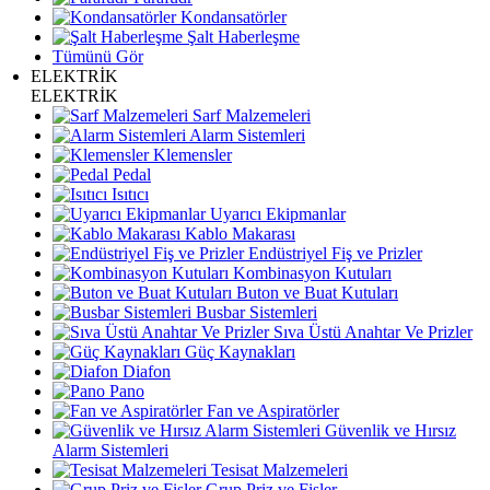
Kondansatörler
Şalt Haberleşme
Tümünü Gör
ELEKTRİK
ELEKTRİK
Sarf Malzemeleri
Alarm Sistemleri
Klemensler
Pedal
Isıtıcı
Uyarıcı Ekipmanlar
Kablo Makarası
Endüstriyel Fiş ve Prizler
Kombinasyon Kutuları
Buton ve Buat Kutuları
Busbar Sistemleri
Sıva Üstü Anahtar Ve Prizler
Güç Kaynakları
Diafon
Pano
Fan ve Aspiratörler
Güvenlik ve Hırsız
Alarm Sistemleri
Tesisat Malzemeleri
Grup Priz ve Fişler