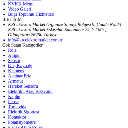
KVKK Metni
Video Galeri
Bilgi Toplumu Hizmetleri
İLETİŞİM
KRC Elektro Market Organize Sanayi Bölgesi 9. Cadde No:23
KRC Elektro Market Eskişehir, Sultandere 75. Yıl Mh.,
Odunpazarı 26250 Türkiye
info@krcelektromarket.com.tr
Çok Satan Kategoriler
Röle
Ampul
Sensör
Güç Kaynağı
Klemens
Anahtar Priz
Armatür
Hareket Sensörü
Elektrikli Araç İstasyonu
Kaplin
Pense
Tornavida
Elektrik Sigortası
Kontaktör
Potansiyometre
Kaçak Akım Rölesi