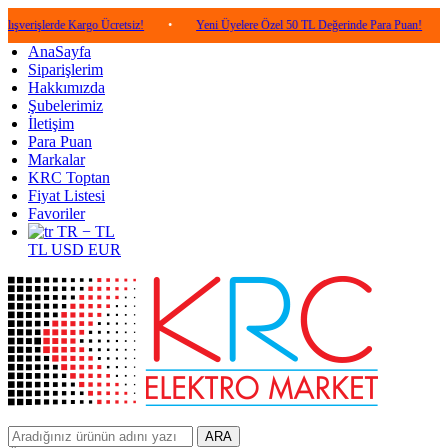
rde Kargo Ücretsiz!
•
Yeni Üyelere Özel 50 TL Değerinde Para Puan!
•
5.000
AnaSayfa
Siparişlerim
Hakkımızda
Şubelerimiz
İletişim
Para Puan
Markalar
KRC Toptan
Fiyat Listesi
Favoriler
TR − TL
TL
USD
EUR
ARA