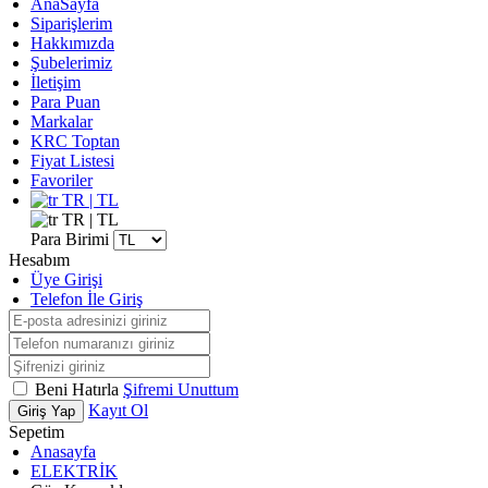
AnaSayfa
Siparişlerim
Hakkımızda
Şubelerimiz
İletişim
Para Puan
Markalar
KRC Toptan
Fiyat Listesi
Favoriler
TR | TL
TR | TL
Para Birimi
Hesabım
Üye Girişi
Telefon İle Giriş
Beni Hatırla
Şifremi Unuttum
Kayıt Ol
Giriş Yap
Sepetim
Anasayfa
ELEKTRİK