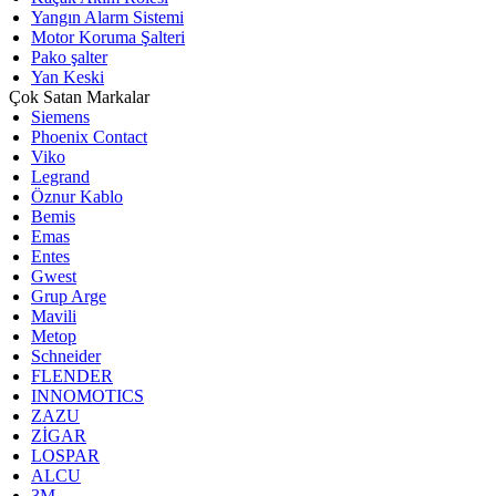
Yangın Alarm Sistemi
Motor Koruma Şalteri
Pako şalter
Yan Keski
Çok Satan Markalar
Siemens
Phoenix Contact
Viko
Legrand
Öznur Kablo
Bemis
Emas
Entes
Gwest
Grup Arge
Mavili
Metop
Schneider
FLENDER
INNOMOTICS
ZAZU
ZİGAR
LOSPAR
ALCU
3M