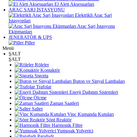
El Aleti Aksesuarları
ARAÇ ŞARJ İSTASYONU
Elektrikli Araç Şarj
İstasyonları
Araç Şarj İstasyonu
Ekipmanları
JENERATÖR & UPS
Piller
Menü
ŞALT
ŞALT
Röleler
Kontaktör
Sigorta
Buton ve Sinyal Lambaları
Trafolar
Enerji Dağıtım Sistemleri
Ölçme
Zaman Saatleri
Şalter
Vinç Kumanda Kutuları
Şönt Reaktör
Harmonik Filtre
Yumuşak Yolverici
Parafudr