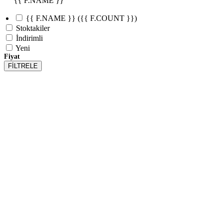
{{ F.NAME }}
{{ F.NAME }}
({{ F.COUNT }})
Stoktakiler
İndirimli
Yeni
Fiyat
FİLTRELE