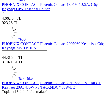
%
77
PHOENIX CONTACT
Phoenix Contact 1394764 2,5A. Güç
Kaynağı 60W Essential Edition
4.062,34
TL
923,26
TL
%
30
PHOENIX CONTACT
Phoenix Contact 2907069 Kesintisiz Güç
Kaynağı 24V Dc 10A.
44.316,44
TL
31.021,51
TL
%
0
Tükendi
PHOENIX CONTACT
Phoenix Contact 2910588 Essential Güç
Kaynağı 20A. 480W PS/1AC/24DC/480W/EE
Toplam
18
ürün bulunmaktadır.