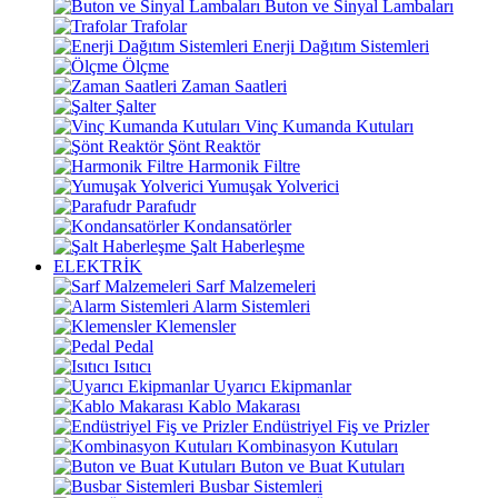
Buton ve Sinyal Lambaları
Trafolar
Enerji Dağıtım Sistemleri
Ölçme
Zaman Saatleri
Şalter
Vinç Kumanda Kutuları
Şönt Reaktör
Harmonik Filtre
Yumuşak Yolverici
Parafudr
Kondansatörler
Şalt Haberleşme
ELEKTRİK
Sarf Malzemeleri
Alarm Sistemleri
Klemensler
Pedal
Isıtıcı
Uyarıcı Ekipmanlar
Kablo Makarası
Endüstriyel Fiş ve Prizler
Kombinasyon Kutuları
Buton ve Buat Kutuları
Busbar Sistemleri