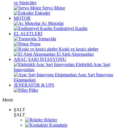
ve Sürücüler
Servo Motor
Enkoder
MOTOR
Ac Motorlar
Endüstriyel Kaplin
EL ALETLERİ
Tornavida
Pense
Keski ve kesici aletler
El Aleti Aksesuarları
ARAÇ ŞARJ İSTASYONU
Elektrikli Araç Şarj
İstasyonları
Araç Şarj İstasyonu
Ekipmanları
JENERATÖR & UPS
Piller
Menü
ŞALT
ŞALT
Röleler
Kontaktör