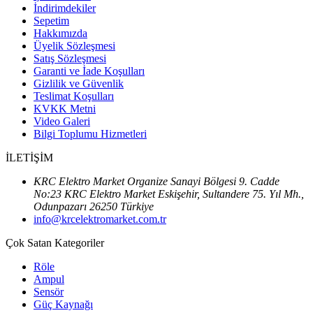
İndirimdekiler
Sepetim
Hakkımızda
Üyelik Sözleşmesi
Satış Sözleşmesi
Garanti ve İade Koşulları
Gizlilik ve Güvenlik
Teslimat Koşulları
KVKK Metni
Video Galeri
Bilgi Toplumu Hizmetleri
İLETİŞİM
KRC Elektro Market Organize Sanayi Bölgesi 9. Cadde
No:23 KRC Elektro Market Eskişehir, Sultandere 75. Yıl Mh.,
Odunpazarı 26250 Türkiye
info@krcelektromarket.com.tr
Çok Satan Kategoriler
Röle
Ampul
Sensör
Güç Kaynağı