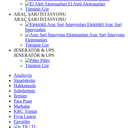
El Aleti Aksesuarları
Tümünü Gör
ARAÇ ŞARJ İSTASYONU
ARAÇ ŞARJ İSTASYONU
Elektrikli Araç Şarj
İstasyonları
Araç Şarj İstasyonu
Ekipmanları
Tümünü Gör
JENERATÖR & UPS
JENERATÖR & UPS
Piller
Tümünü Gör
AnaSayfa
Siparişlerim
Hakkımızda
Şubelerimiz
İletişim
Para Puan
Markalar
KRC Toptan
Fiyat Listesi
Favoriler
TR | TL