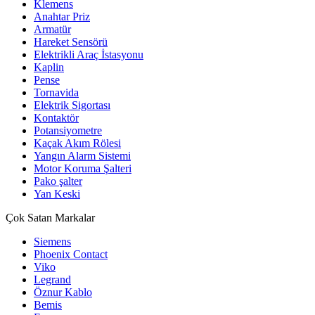
Klemens
Anahtar Priz
Armatür
Hareket Sensörü
Elektrikli Araç İstasyonu
Kaplin
Pense
Tornavida
Elektrik Sigortası
Kontaktör
Potansiyometre
Kaçak Akım Rölesi
Yangın Alarm Sistemi
Motor Koruma Şalteri
Pako şalter
Yan Keski
Çok Satan Markalar
Siemens
Phoenix Contact
Viko
Legrand
Öznur Kablo
Bemis