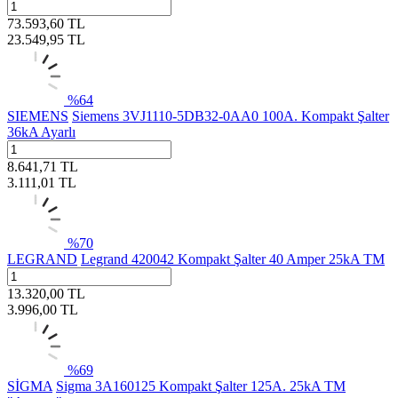
73.593,60
TL
23.549,95
TL
%
64
SIEMENS
Siemens 3VJ1110-5DB32-0AA0 100A. Kompakt Şalter
36kA Ayarlı
8.641,71
TL
3.111,01
TL
%
70
LEGRAND
Legrand 420042 Kompakt Şalter 40 Amper 25kA TM
13.320,00
TL
3.996,00
TL
%
69
SİGMA
Sigma 3A160125 Kompakt Şalter 125A. 25kA TM