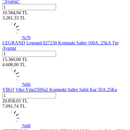
"Ayarsız"
10.584,94
TL
3.281,33
TL
%
70
LEGRAND
Legrand 027230 Kompakt Şalter 160A. 25kA Tm
Ayarsız
15.360,00
TL
4.608,00
TL
%
66
VİKO
Viko Vmr250Sn2 Kompakt Salter Sabit Kar 50A 25Ka
20.858,05
TL
7.091,74
TL
%
68