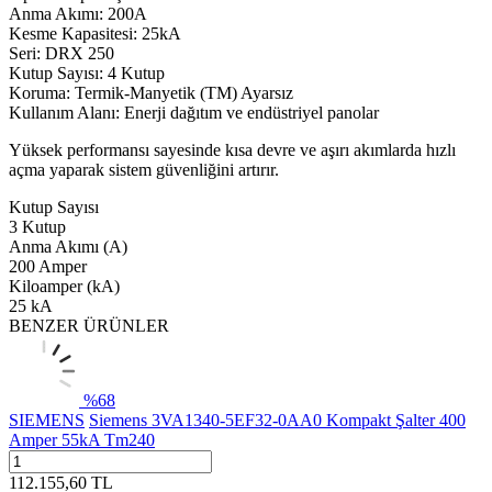
Anma Akımı: 200A
Kesme Kapasitesi: 25kA
Seri: DRX 250
Kutup Sayısı: 4 Kutup
Koruma: Termik-Manyetik (TM) Ayarsız
Kullanım Alanı: Enerji dağıtım ve endüstriyel panolar
Yüksek performansı sayesinde kısa devre ve aşırı akımlarda hızlı
açma yaparak sistem güvenliğini artırır.
Kutup Sayısı
3 Kutup
Anma Akımı (A)
200 Amper
Kiloamper (kA)
25 kA
BENZER ÜRÜNLER
%
68
SIEMENS
Siemens 3VA1340-5EF32-0AA0 Kompakt Şalter 400
Amper 55kA Tm240
112.155,60
TL