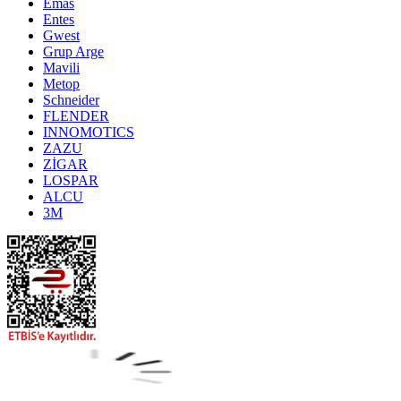
Emas
Entes
Gwest
Grup Arge
Mavili
Metop
Schneider
FLENDER
INNOMOTICS
ZAZU
ZİGAR
LOSPAR
ALCU
3M