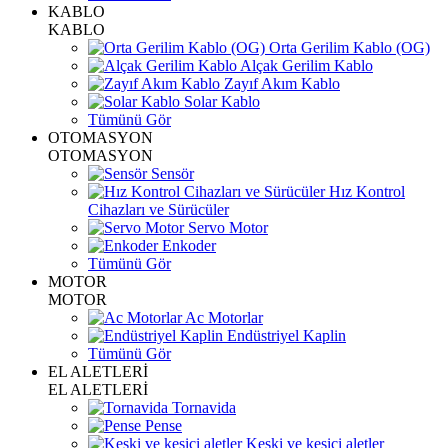
KABLO
KABLO
Orta Gerilim Kablo (OG)
Alçak Gerilim Kablo
Zayıf Akım Kablo
Solar Kablo
Tümünü Gör
OTOMASYON
OTOMASYON
Sensör
Hız Kontrol
Cihazları ve Sürücüler
Servo Motor
Enkoder
Tümünü Gör
MOTOR
MOTOR
Ac Motorlar
Endüstriyel Kaplin
Tümünü Gör
EL ALETLERİ
EL ALETLERİ
Tornavida
Pense
Keski ve kesici aletler