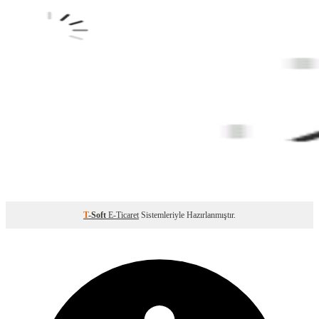
T
-Soft
E-Ticaret
Sistemleriyle Hazırlanmıştır.