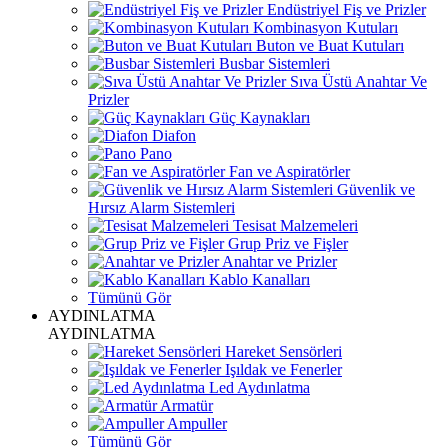
Endüstriyel Fiş ve Prizler
Kombinasyon Kutuları
Buton ve Buat Kutuları
Busbar Sistemleri
Sıva Üstü Anahtar Ve
Prizler
Güç Kaynakları
Diafon
Pano
Fan ve Aspiratörler
Güvenlik ve
Hırsız Alarm Sistemleri
Tesisat Malzemeleri
Grup Priz ve Fişler
Anahtar ve Prizler
Kablo Kanalları
Tümünü Gör
AYDINLATMA
AYDINLATMA
Hareket Sensörleri
Işıldak ve Fenerler
Led Aydınlatma
Armatür
Ampuller
Tümünü Gör