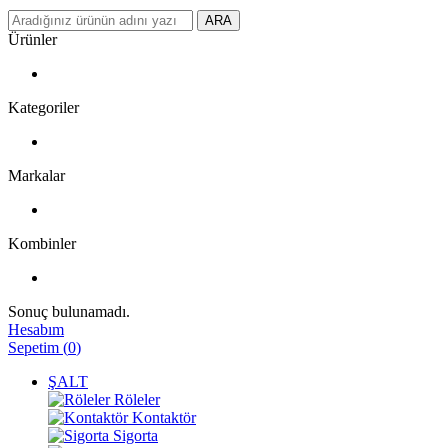
ARA
Ürünler
Kategoriler
Markalar
Kombinler
Sonuç bulunamadı.
Hesabım
Sepetim
(
0
)
ŞALT
Röleler
Kontaktör
Sigorta