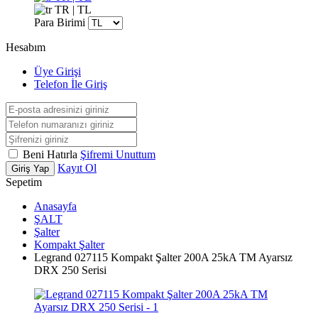
TR | TL
Para Birimi
Hesabım
Üye Girişi
Telefon İle Giriş
Beni Hatırla
Şifremi Unuttum
Kayıt Ol
Giriş Yap
Sepetim
Anasayfa
ŞALT
Şalter
Kompakt Şalter
Legrand 027115 Kompakt Şalter 200A 25kA TM Ayarsız
DRX 250 Serisi