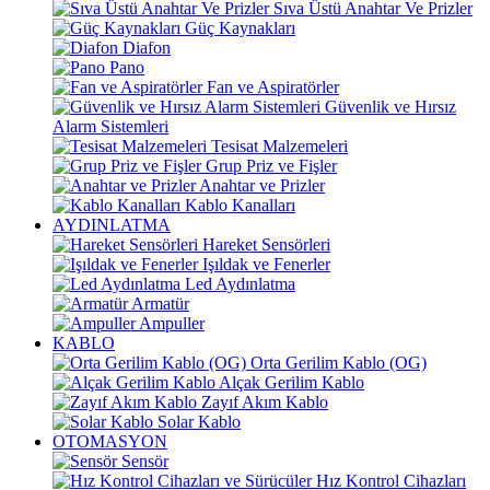
Sıva Üstü Anahtar Ve Prizler
Güç Kaynakları
Diafon
Pano
Fan ve Aspiratörler
Güvenlik ve Hırsız
Alarm Sistemleri
Tesisat Malzemeleri
Grup Priz ve Fişler
Anahtar ve Prizler
Kablo Kanalları
AYDINLATMA
Hareket Sensörleri
Işıldak ve Fenerler
Led Aydınlatma
Armatür
Ampuller
KABLO
Orta Gerilim Kablo (OG)
Alçak Gerilim Kablo
Zayıf Akım Kablo
Solar Kablo
OTOMASYON
Sensör
Hız Kontrol Cihazları