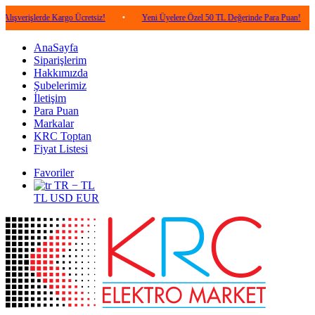
lerde Kargo Ücretsiz!
•
Yeni Üyelere Özel 50 TL Değerinde Para Puan!
•
5.00
AnaSayfa
Siparişlerim
Hakkımızda
Şubelerimiz
İletişim
Para Puan
Markalar
KRC Toptan
Fiyat Listesi
Favoriler
TR − TL
TL
USD
EUR