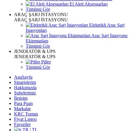
El Aleti Aksesuarları
Tümünü Gör
ARAÇ ŞARJ İSTASYONU
ARAÇ ŞARJ İSTASYONU
Elektrikli Araç Şarj
İstasyonları
Araç Şarj İstasyonu
Ekipmanları
Tümünü Gör
JENERATÖR & UPS
JENERATÖR & UPS
Piller
Tümünü Gör
AnaSayfa
Siparişlerim
Hakkımızda
Şubelerimiz
İletişim
Para Puan
Markalar
KRC Toptan
Fiyat Listesi
Favoriler
TR | TL