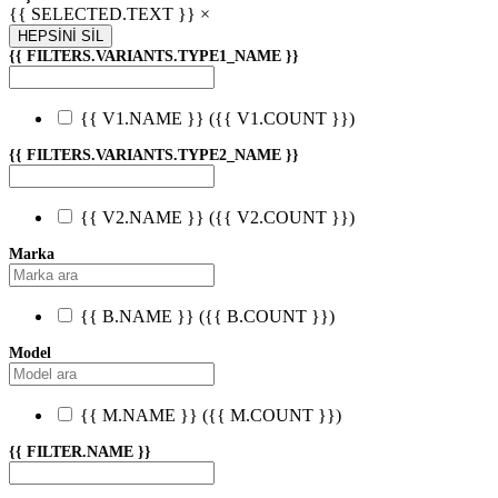
{{ SELECTED.TEXT }} ×
HEPSİNİ SİL
{{ FILTERS.VARIANTS.TYPE1_NAME }}
{{ V1.NAME }}
({{ V1.COUNT }})
{{ FILTERS.VARIANTS.TYPE2_NAME }}
{{ V2.NAME }}
({{ V2.COUNT }})
Marka
{{ B.NAME }}
({{ B.COUNT }})
Model
{{ M.NAME }}
({{ M.COUNT }})
{{ FILTER.NAME }}