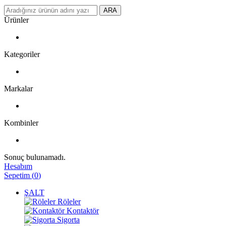
ARA
Ürünler
Kategoriler
Markalar
Kombinler
Sonuç bulunamadı.
Hesabım
Sepetim
(
0
)
ŞALT
Röleler
Kontaktör
Sigorta