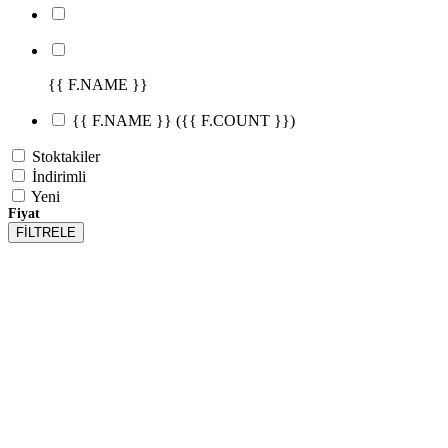
{{ F.NAME }}
{{ F.NAME }}
({{ F.COUNT }})
Stoktakiler
İndirimli
Yeni
Fiyat
FİLTRELE