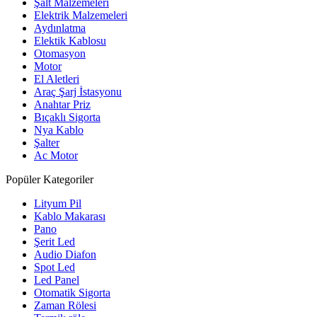
Şalt Malzemeleri
Elektrik Malzemeleri
Aydınlatma
Elektik Kablosu
Otomasyon
Motor
El Aletleri
Araç Şarj İstasyonu
Anahtar Priz
Bıçaklı Sigorta
Nya Kablo
Şalter
Ac Motor
Popüler Kategoriler
Lityum Pil
Kablo Makarası
Pano
Şerit Led
Audio Diafon
Spot Led
Led Panel
Otomatik Sigorta
Zaman Rölesi