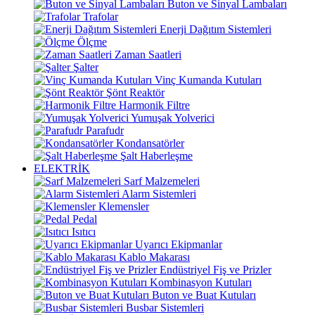
Buton ve Sinyal Lambaları
Trafolar
Enerji Dağıtım Sistemleri
Ölçme
Zaman Saatleri
Şalter
Vinç Kumanda Kutuları
Şönt Reaktör
Harmonik Filtre
Yumuşak Yolverici
Parafudr
Kondansatörler
Şalt Haberleşme
ELEKTRİK
Sarf Malzemeleri
Alarm Sistemleri
Klemensler
Pedal
Isıtıcı
Uyarıcı Ekipmanlar
Kablo Makarası
Endüstriyel Fiş ve Prizler
Kombinasyon Kutuları
Buton ve Buat Kutuları
Busbar Sistemleri