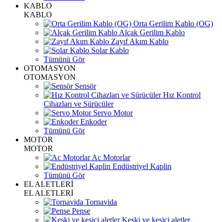
KABLO
KABLO
Orta Gerilim Kablo (OG)
Alçak Gerilim Kablo
Zayıf Akım Kablo
Solar Kablo
Tümünü Gör
OTOMASYON
OTOMASYON
Sensör
Hız Kontrol
Cihazları ve Sürücüler
Servo Motor
Enkoder
Tümünü Gör
MOTOR
MOTOR
Ac Motorlar
Endüstriyel Kaplin
Tümünü Gör
EL ALETLERİ
EL ALETLERİ
Tornavida
Pense
Keski ve kesici aletler