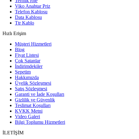
Termik röle
Viko Anahtar Priz
Telefon Kablosu
Data Kablosu
Ttr Kablo
Hızlı Erişim
Müşteri Hizmetleri
Blog
Fiyat Listesi
Çok Satanlar
İndirimdekiler
Sepetim
Hakkımızda
Üyelik Sözleşmesi
Satış Sözleşmesi
Garanti ve İade Koşulları
Gizlilik ve Güvenlik
Teslimat Koşulları
KVKK Metni
Video Galeri
Bilgi Toplumu Hizmetleri
İLETİŞİM