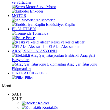
ve Sürücüler
Servo Motor
Enkoder
MOTOR
Ac Motorlar
Endüstriyel Kaplin
EL ALETLERİ
Tornavida
Pense
Keski ve kesici aletler
El Aleti Aksesuarları
ARAÇ ŞARJ İSTASYONU
Elektrikli Araç Şarj
İstasyonları
Araç Şarj İstasyonu
Ekipmanları
JENERATÖR & UPS
Piller
Menü
ŞALT
ŞALT
Röleler
Kontaktör