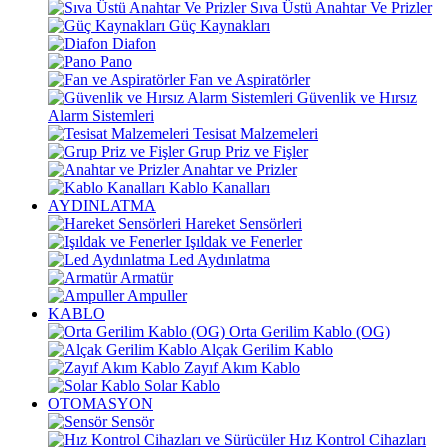
Sıva Üstü Anahtar Ve Prizler
Güç Kaynakları
Diafon
Pano
Fan ve Aspiratörler
Güvenlik ve Hırsız
Alarm Sistemleri
Tesisat Malzemeleri
Grup Priz ve Fişler
Anahtar ve Prizler
Kablo Kanalları
AYDINLATMA
Hareket Sensörleri
Işıldak ve Fenerler
Led Aydınlatma
Armatür
Ampuller
KABLO
Orta Gerilim Kablo (OG)
Alçak Gerilim Kablo
Zayıf Akım Kablo
Solar Kablo
OTOMASYON
Sensör
Hız Kontrol Cihazları