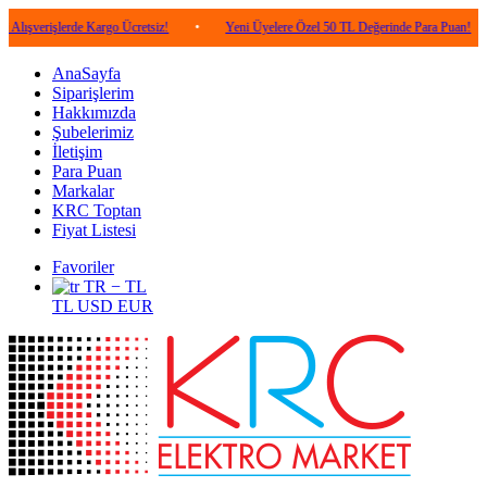
lerde Kargo Ücretsiz!
•
Yeni Üyelere Özel 50 TL Değerinde Para Puan!
•
5.0
AnaSayfa
Siparişlerim
Hakkımızda
Şubelerimiz
İletişim
Para Puan
Markalar
KRC Toptan
Fiyat Listesi
Favoriler
TR − TL
TL
USD
EUR