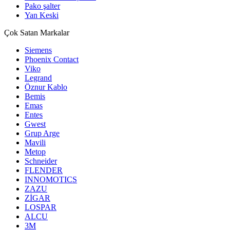
Pako şalter
Yan Keski
Çok Satan Markalar
Siemens
Phoenix Contact
Viko
Legrand
Öznur Kablo
Bemis
Emas
Entes
Gwest
Grup Arge
Mavili
Metop
Schneider
FLENDER
INNOMOTICS
ZAZU
ZİGAR
LOSPAR
ALCU
3M