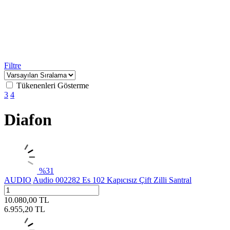
Filtre
Tükenenleri Gösterme
3
4
Diafon
%
31
AUDIO
Audio 002282 Es 102 Kapıcısız Çift Zilli Santral
10.080,00
TL
6.955,20
TL