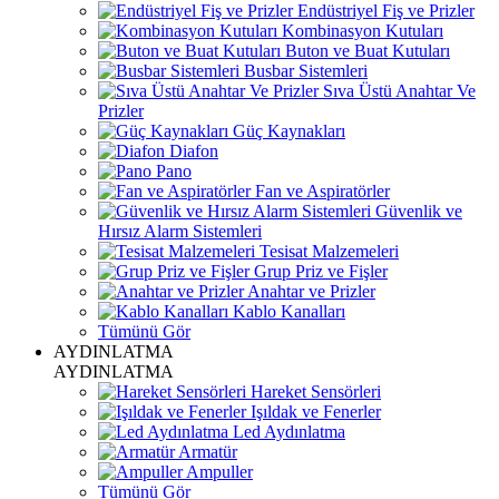
Endüstriyel Fiş ve Prizler
Kombinasyon Kutuları
Buton ve Buat Kutuları
Busbar Sistemleri
Sıva Üstü Anahtar Ve
Prizler
Güç Kaynakları
Diafon
Pano
Fan ve Aspiratörler
Güvenlik ve
Hırsız Alarm Sistemleri
Tesisat Malzemeleri
Grup Priz ve Fişler
Anahtar ve Prizler
Kablo Kanalları
Tümünü Gör
AYDINLATMA
AYDINLATMA
Hareket Sensörleri
Işıldak ve Fenerler
Led Aydınlatma
Armatür
Ampuller
Tümünü Gör