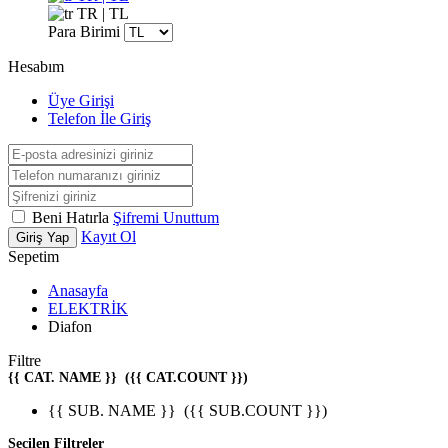
TR | TL
Para Birimi
Hesabım
Üye Girişi
Telefon İle Giriş
Beni Hatırla
Şifremi Unuttum
Kayıt Ol
Giriş Yap
Sepetim
Anasayfa
ELEKTRİK
Diafon
Filtre
{{ CAT. NAME }}
({{ CAT.COUNT }})
{{ SUB. NAME }}
({{ SUB.COUNT }})
Seçilen Filtreler