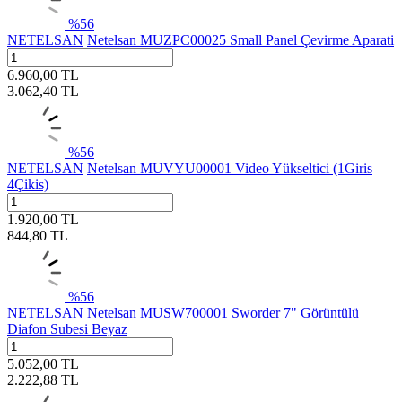
%
56
NETELSAN
Netelsan MUZPC00025 Small Panel Çevirme Aparati
6.960,00
TL
3.062,40
TL
%
56
NETELSAN
Netelsan MUVYU00001 Video Yükseltici (1Giris
4Çikis)
1.920,00
TL
844,80
TL
%
56
NETELSAN
Netelsan MUSW700001 Sworder 7" Görüntülü
Diafon Subesi Beyaz
5.052,00
TL
2.222,88
TL