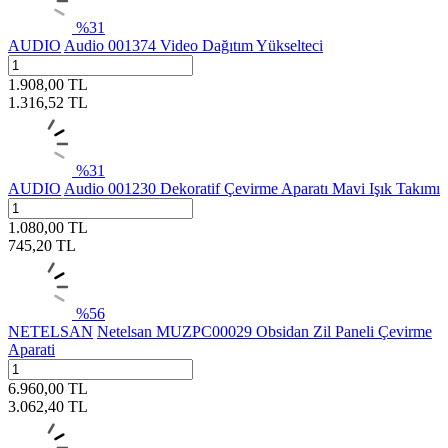
%
31
AUDIO
Audio 001374 Video Dağıtım Yükselteci
1.908,00
TL
1.316,52
TL
%
31
AUDIO
Audio 001230 Dekoratif Çevirme Aparatı Mavi Işık Takımı
1.080,00
TL
745,20
TL
%
56
NETELSAN
Netelsan MUZPC00029 Obsidan Zil Paneli Çevirme
Aparati
6.960,00
TL
3.062,40
TL