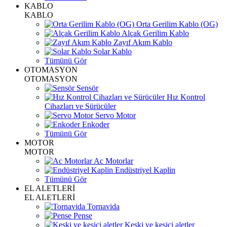
KABLO
KABLO
Orta Gerilim Kablo (OG)
Alçak Gerilim Kablo
Zayıf Akım Kablo
Solar Kablo
Tümünü Gör
OTOMASYON
OTOMASYON
Sensör
Hız Kontrol
Cihazları ve Sürücüler
Servo Motor
Enkoder
Tümünü Gör
MOTOR
MOTOR
Ac Motorlar
Endüstriyel Kaplin
Tümünü Gör
EL ALETLERİ
EL ALETLERİ
Tornavida
Pense
Keski ve kesici aletler