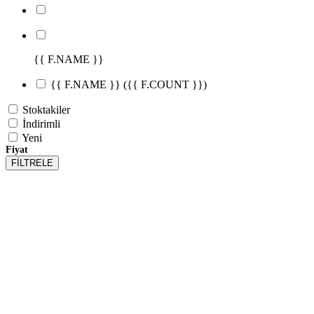
{{ F.NAME }}
{{ F.NAME }}
({{ F.COUNT }})
Stoktakiler
İndirimli
Yeni
Fiyat
FİLTRELE