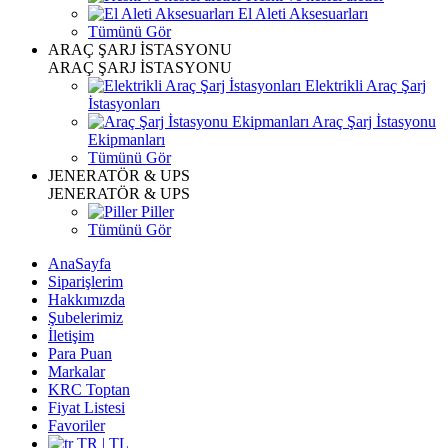
El Aleti Aksesuarları
Tümünü Gör
ARAÇ ŞARJ İSTASYONU
ARAÇ ŞARJ İSTASYONU
Elektrikli Araç Şarj
İstasyonları
Araç Şarj İstasyonu
Ekipmanları
Tümünü Gör
JENERATÖR & UPS
JENERATÖR & UPS
Piller
Tümünü Gör
AnaSayfa
Siparişlerim
Hakkımızda
Şubelerimiz
İletişim
Para Puan
Markalar
KRC Toptan
Fiyat Listesi
Favoriler
TR | TL