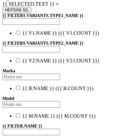
{{ SELECTED.TEXT }} ×
HEPSİNİ SİL
{{ FILTERS.VARIANTS.TYPE1_NAME }}
{{ V1.NAME }}
({{ V1.COUNT }})
{{ FILTERS.VARIANTS.TYPE2_NAME }}
{{ V2.NAME }}
({{ V2.COUNT }})
Marka
{{ B.NAME }}
({{ B.COUNT }})
Model
{{ M.NAME }}
({{ M.COUNT }})
{{ FILTER.NAME }}