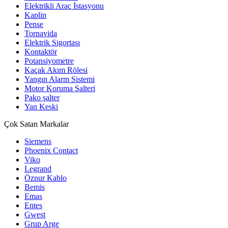
Elektrikli Araç İstasyonu
Kaplin
Pense
Tornavida
Elektrik Sigortası
Kontaktör
Potansiyometre
Kaçak Akım Rölesi
Yangın Alarm Sistemi
Motor Koruma Şalteri
Pako şalter
Yan Keski
Çok Satan Markalar
Siemens
Phoenix Contact
Viko
Legrand
Öznur Kablo
Bemis
Emas
Entes
Gwest
Grup Arge