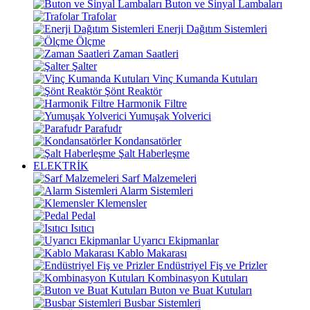
Buton ve Sinyal Lambaları
Trafolar
Enerji Dağıtım Sistemleri
Ölçme
Zaman Saatleri
Şalter
Vinç Kumanda Kutuları
Şönt Reaktör
Harmonik Filtre
Yumuşak Yolverici
Parafudr
Kondansatörler
Şalt Haberleşme
ELEKTRİK
Sarf Malzemeleri
Alarm Sistemleri
Klemensler
Pedal
Isıtıcı
Uyarıcı Ekipmanlar
Kablo Makarası
Endüstriyel Fiş ve Prizler
Kombinasyon Kutuları
Buton ve Buat Kutuları
Busbar Sistemleri