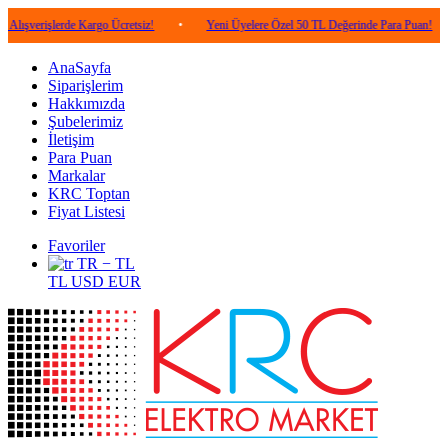
lerde Kargo Ücretsiz!
•
Yeni Üyelere Özel 50 TL Değerinde Para Puan!
•
5.0
AnaSayfa
Siparişlerim
Hakkımızda
Şubelerimiz
İletişim
Para Puan
Markalar
KRC Toptan
Fiyat Listesi
Favoriler
TR − TL
TL
USD
EUR