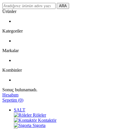
ARA
Ürünler
Kategoriler
Markalar
Kombinler
Sonuç bulunamadı.
Hesabım
Sepetim
(
0
)
ŞALT
Röleler
Kontaktör
Sigorta