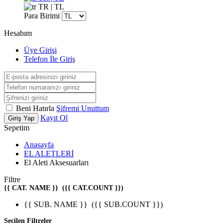
TR | TL
Para Birimi
Hesabım
Üye Girişi
Telefon İle Giriş
Beni Hatırla
Şifremi Unuttum
Kayıt Ol
Giriş Yap
Sepetim
Anasayfa
EL ALETLERİ
El Aleti Aksesuarları
Filtre
{{ CAT. NAME }}
({{ CAT.COUNT }})
{{ SUB. NAME }}
({{ SUB.COUNT }})
Seçilen Filtreler