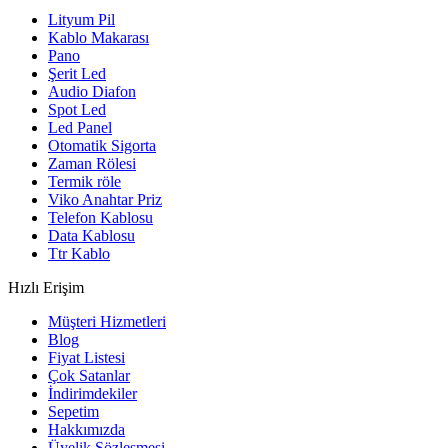
Lityum Pil
Kablo Makarası
Pano
Şerit Led
Audio Diafon
Spot Led
Led Panel
Otomatik Sigorta
Zaman Rölesi
Termik röle
Viko Anahtar Priz
Telefon Kablosu
Data Kablosu
Ttr Kablo
Hızlı Erişim
Müşteri Hizmetleri
Blog
Fiyat Listesi
Çok Satanlar
İndirimdekiler
Sepetim
Hakkımızda
Üyelik Sözleşmesi