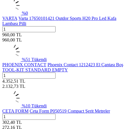
%
0
VARTA
Varta 17650101421 Outdor Sports H20 Pro Led Kafa
Lambası Pilli
960,00
TL
960,00
TL
%
51
Tükendi
PHOENIX CONTACT
Phoenix Contact 1212423 El Çantası Boş
TOOL-KIT STANDARD EMPTY
4.352,51
TL
2.132,73
TL
%
10
Tükendi
CETA FORM
Ceta Form P050519 Compact Şerit Metreler
302,40
TL
272,16
TL