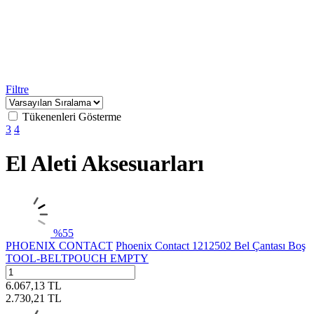
Filtre
Tükenenleri Gösterme
3
4
El Aleti Aksesuarları
%
55
PHOENIX CONTACT
Phoenix Contact 1212502 Bel Çantası Boş
TOOL-BELTPOUCH EMPTY
6.067,13
TL
2.730,21
TL