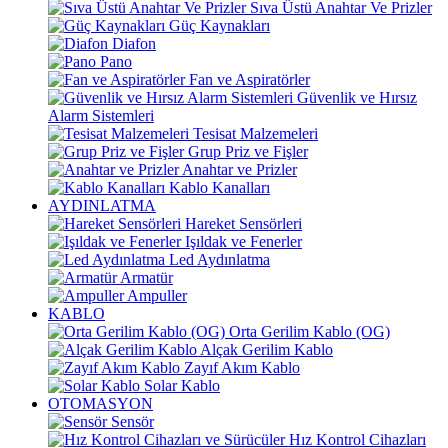
Sıva Üstü Anahtar Ve Prizler
Güç Kaynakları
Diafon
Pano
Fan ve Aspiratörler
Güvenlik ve Hırsız
Alarm Sistemleri
Tesisat Malzemeleri
Grup Priz ve Fişler
Anahtar ve Prizler
Kablo Kanalları
AYDINLATMA
Hareket Sensörleri
Işıldak ve Fenerler
Led Aydınlatma
Armatür
Ampuller
KABLO
Orta Gerilim Kablo (OG)
Alçak Gerilim Kablo
Zayıf Akım Kablo
Solar Kablo
OTOMASYON
Sensör
Hız Kontrol Cihazları