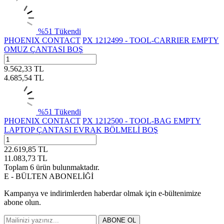
%
51
Tükendi
PHOENIX CONTACT
PX 1212499 - TOOL-CARRIER EMPTY
OMUZ ÇANTASI BOŞ
9.562,33
TL
4.685,54
TL
%
51
Tükendi
PHOENIX CONTACT
PX 1212500 - TOOL-BAG EMPTY
LAPTOP ÇANTASI EVRAK BÖLMELİ BOŞ
22.619,85
TL
11.083,73
TL
Toplam
6
ürün bulunmaktadır.
E - BÜLTEN ABONELİĞİ
Kampanya ve indirimlerden haberdar olmak için e-bültenimize
abone olun.
ABONE OL