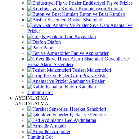
Endüstriyel Fiş ve Prizler
Kombinasyon Kutuları
Buton ve Buat Kutuları
Busbar Sistemleri
Sıva Üstü Anahtar Ve
Prizler
Güç Kaynakları
Diafon
Pano
Fan ve Aspiratörler
Güvenlik ve
Hırsız Alarm Sistemleri
Tesisat Malzemeleri
Grup Priz ve Fişler
Anahtar ve Prizler
Kablo Kanalları
Tümünü Gör
AYDINLATMA
AYDINLATMA
Hareket Sensörleri
Işıldak ve Fenerler
Led Aydınlatma
Armatür
Ampuller
Tümünü Gör