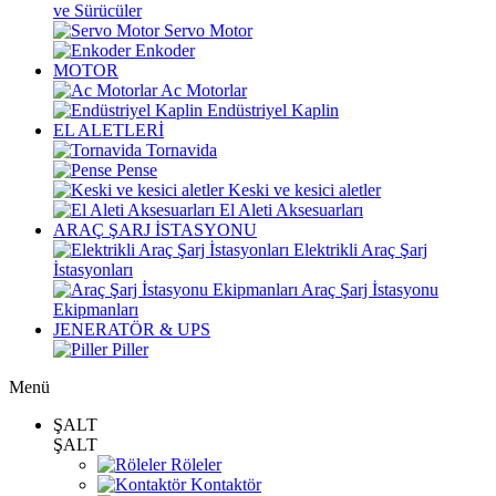
ve Sürücüler
Servo Motor
Enkoder
MOTOR
Ac Motorlar
Endüstriyel Kaplin
EL ALETLERİ
Tornavida
Pense
Keski ve kesici aletler
El Aleti Aksesuarları
ARAÇ ŞARJ İSTASYONU
Elektrikli Araç Şarj
İstasyonları
Araç Şarj İstasyonu
Ekipmanları
JENERATÖR & UPS
Piller
Menü
ŞALT
ŞALT
Röleler
Kontaktör