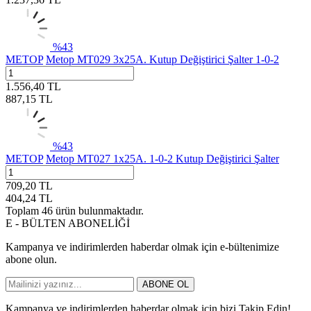
%
43
METOP
Metop MT029 3x25A. Kutup Değiştirici Şalter 1-0-2
1.556,40
TL
887,15
TL
%
43
METOP
Metop MT027 1x25A. 1-0-2 Kutup Değiştirici Şalter
709,20
TL
404,24
TL
Toplam
46
ürün bulunmaktadır.
E - BÜLTEN ABONELİĞİ
Kampanya ve indirimlerden haberdar olmak için e-bültenimize
abone olun.
ABONE OL
Kampanya ve indirimlerden haberdar olmak için bizi Takip Edin!