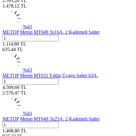
2.593,20
TL
1.478,12
TL
%
43
METOP
Metop MT049 3x16A. 2 Kademeli Şalter
1.114,80
TL
635,44
TL
%
43
METOP
Metop MT031 Yıldız Üçgen Şalter 63A.
4.509,60
TL
2.570,47
TL
%
43
METOP
Metop MT049 3x25A. 2 Kademeli Şalter
1.468,80
TL