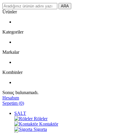
ARA
Ürünler
Kategoriler
Markalar
Kombinler
Sonuç bulunamadı.
Hesabım
Sepetim
(
0
)
ŞALT
Röleler
Kontaktör
Sigorta