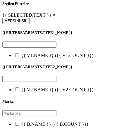
Seçilen Filtreler
{{ SELECTED.TEXT }} ×
HEPSİNİ SİL
{{ FILTERS.VARIANTS.TYPE1_NAME }}
{{ V1.NAME }}
({{ V1.COUNT }})
{{ FILTERS.VARIANTS.TYPE2_NAME }}
{{ V2.NAME }}
({{ V2.COUNT }})
Marka
{{ B.NAME }}
({{ B.COUNT }})