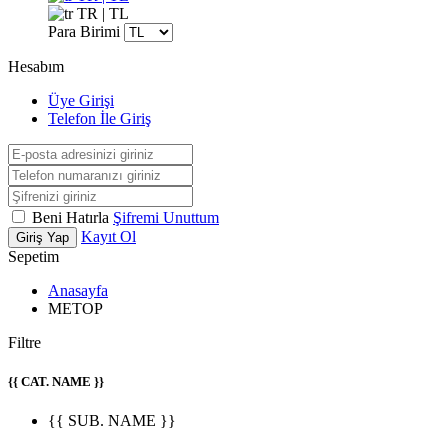
TR | TL
Para Birimi
Hesabım
Üye Girişi
Telefon İle Giriş
Beni Hatırla
Şifremi Unuttum
Kayıt Ol
Giriş Yap
Sepetim
Anasayfa
METOP
Filtre
{{ CAT. NAME }}
{{ SUB. NAME }}