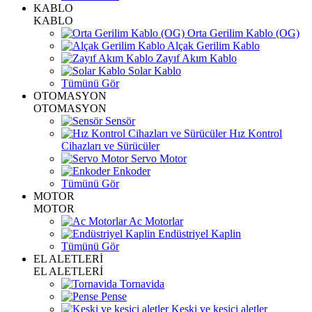
KABLO
KABLO
Orta Gerilim Kablo (OG)
Alçak Gerilim Kablo
Zayıf Akım Kablo
Solar Kablo
Tümünü Gör
OTOMASYON
OTOMASYON
Sensör
Hız Kontrol
Cihazları ve Sürücüler
Servo Motor
Enkoder
Tümünü Gör
MOTOR
MOTOR
Ac Motorlar
Endüstriyel Kaplin
Tümünü Gör
EL ALETLERİ
EL ALETLERİ
Tornavida
Pense
Keski ve kesici aletler