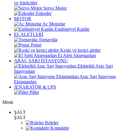
ve Sürücüler
Servo Motor
Enkoder
MOTOR
Ac Motorlar
Endüstriyel Kaplin
EL ALETLERİ
Tornavida
Pense
Keski ve kesici aletler
El Aleti Aksesuarları
ARAÇ ŞARJ İSTASYONU
Elektrikli Araç Şarj
İstasyonları
Araç Şarj İstasyonu
Ekipmanları
JENARATÖR & UPS
Piller
Menü
ŞALT
ŞALT
Röleler
Kontaktör