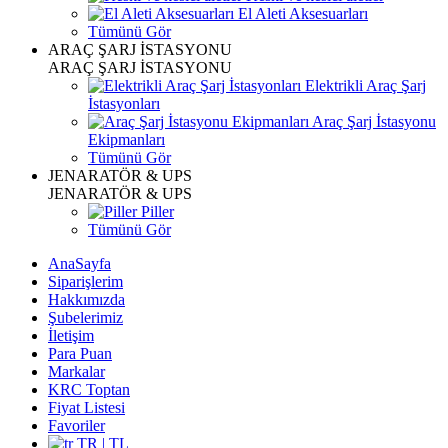
El Aleti Aksesuarları
Tümünü Gör
ARAÇ ŞARJ İSTASYONU
ARAÇ ŞARJ İSTASYONU
Elektrikli Araç Şarj
İstasyonları
Araç Şarj İstasyonu
Ekipmanları
Tümünü Gör
JENARATÖR & UPS
JENARATÖR & UPS
Piller
Tümünü Gör
AnaSayfa
Siparişlerim
Hakkımızda
Şubelerimiz
İletişim
Para Puan
Markalar
KRC Toptan
Fiyat Listesi
Favoriler
TR | TL