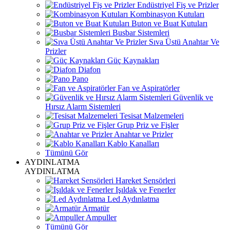
Endüstriyel Fiş ve Prizler
Kombinasyon Kutuları
Buton ve Buat Kutuları
Busbar Sistemleri
Sıva Üstü Anahtar Ve
Prizler
Güç Kaynakları
Diafon
Pano
Fan ve Aspiratörler
Güvenlik ve
Hırsız Alarm Sistemleri
Tesisat Malzemeleri
Grup Priz ve Fişler
Anahtar ve Prizler
Kablo Kanalları
Tümünü Gör
AYDINLATMA
AYDINLATMA
Hareket Sensörleri
Işıldak ve Fenerler
Led Aydınlatma
Armatür
Ampuller
Tümünü Gör