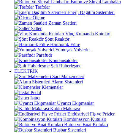
Buton ve Sinyal Lambaları
Trafolar
Enerji Dağıtım Sistemleri
Ölçme
Zaman Saatleri
Şalter
Vinç Kumanda Kutuları
Şönt Reaktör
Harmonik Filtre
Yumuşak Yolverici
Parafudr
Kondansatörler
Şalt Haberleşme
ELEKTRİK
Sarf Malzemeleri
Alarm Sistemleri
Klemensler
Pedal
Isıtıcı
Uyarıcı Ekipmanlar
Kablo Makarası
Endüstriyel Fiş ve Prizler
Kombinasyon Kutuları
Buton ve Buat Kutuları
Busbar Sistemleri