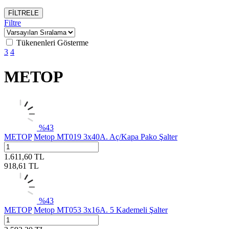
FİLTRELE
Filtre
Tükenenleri Gösterme
3
4
METOP
%
43
METOP
Metop MT019 3x40A. Aç/Kapa Pako Şalter
1.611,60
TL
918,61
TL
%
43
METOP
Metop MT053 3x16A. 5 Kademeli Şalter