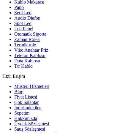
Kablo Makarası
Pano
Şerit Led
Audio Diafon
Spot Led
Led Panel
Otomatik Sigorta
Zaman Rölesi
Termik röle
Viko Anahtar Priz
Telefon Kablosu
Data Kablosu
Ttr Kablo
Hızlı Erişim
Müşteri Hizmetleri
Blog
Fiyat Listesi
Çok Satanlar
İndirimdekiler
Sepetim
Hakkımızda
Üyelik Sözleşmesi
Satış Sözleşmesi