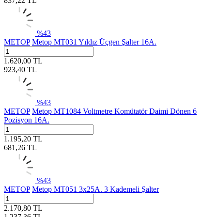
837,22
TL
%
43
METOP
Metop MT031 Yıldız Üçgen Şalter 16A.
1.620,00
TL
923,40
TL
%
43
METOP
Metop MT1084 Voltmetre Komütatör Daimi Dönen 6
Pozisyon 16A.
1.195,20
TL
681,26
TL
%
43
METOP
Metop MT051 3x25A. 3 Kademeli Şalter
2.170,80
TL
1.237,36
TL