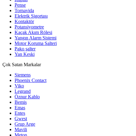
Pense
Tornavida
Elektrik Sigortası
Kontaktör
Potansiyometre
Kaçak Akım Rölesi
Yangın Alarm Sistemi
Motor Koruma Şalteri
Pako şalter
Yan Keski
Çok Satan Markalar
Siemens
Phoenix Contact
Viko
Legrand
Öznur Kablo
Bemis
Emas
Entes
Gwest
Grup Arge
Mavili
Metop