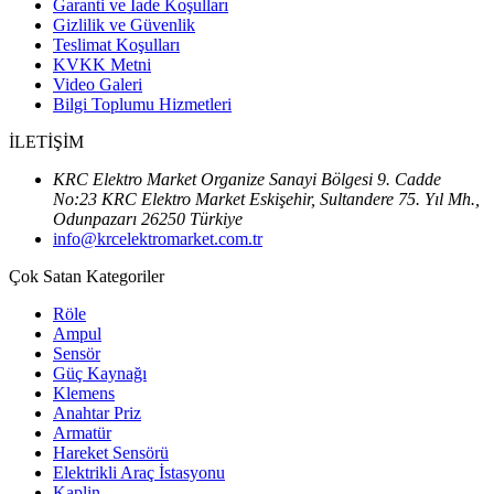
Garanti ve İade Koşulları
Gizlilik ve Güvenlik
Teslimat Koşulları
KVKK Metni
Video Galeri
Bilgi Toplumu Hizmetleri
İLETİŞİM
KRC Elektro Market Organize Sanayi Bölgesi 9. Cadde
No:23 KRC Elektro Market Eskişehir, Sultandere 75. Yıl Mh.,
Odunpazarı 26250 Türkiye
info@krcelektromarket.com.tr
Çok Satan Kategoriler
Röle
Ampul
Sensör
Güç Kaynağı
Klemens
Anahtar Priz
Armatür
Hareket Sensörü
Elektrikli Araç İstasyonu
Kaplin