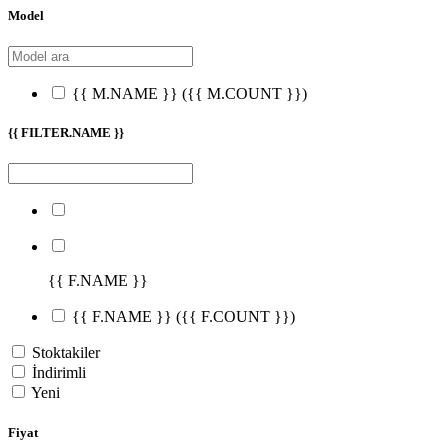
Model
{{ M.NAME }}
({{ M.COUNT }})
{{ FILTER.NAME }}
{{ F.NAME }}
{{ F.NAME }}
({{ F.COUNT }})
Stoktakiler
İndirimli
Yeni
Fiyat