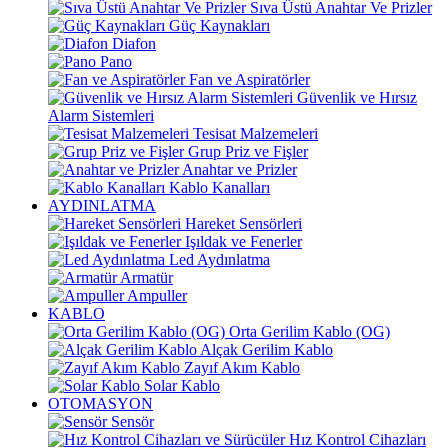
Sıva Üstü Anahtar Ve Prizler
Güç Kaynakları
Diafon
Pano
Fan ve Aspiratörler
Güvenlik ve Hırsız
Alarm Sistemleri
Tesisat Malzemeleri
Grup Priz ve Fişler
Anahtar ve Prizler
Kablo Kanalları
AYDINLATMA
Hareket Sensörleri
Işıldak ve Fenerler
Led Aydınlatma
Armatür
Ampuller
KABLO
Orta Gerilim Kablo (OG)
Alçak Gerilim Kablo
Zayıf Akım Kablo
Solar Kablo
OTOMASYON
Sensör
Hız Kontrol Cihazları