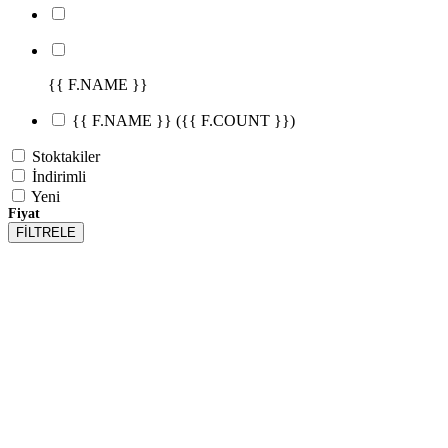
{{ F.NAME }}
{{ F.NAME }}
({{ F.COUNT }})
Stoktakiler
İndirimli
Yeni
Fiyat
FİLTRELE