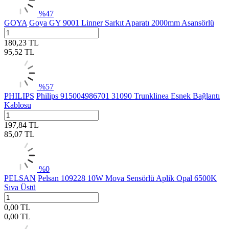
%
47
GOYA
Goya GY 9001 Linner Sarkıt Aparatı 2000mm Asansörlü
180,23
TL
95,52
TL
%
57
PHILIPS
Philips 915004986701 31090 Trunklinea Esnek Bağlantı
Kablosu
197,84
TL
85,07
TL
%
0
PELSAN
Pelsan 109228 10W Mova Sensörlü Aplik Opal 6500K
Sıva Üstü
0,00
TL
0,00
TL