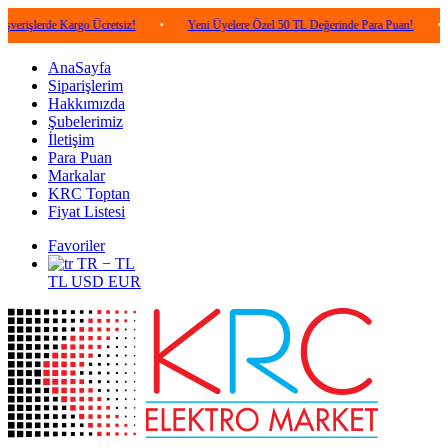
e Kargo Ücretsiz!
•
Yeni Üyelere Özel 50 TL Değerinde Para Puan!
•
5.000 T
AnaSayfa
Siparişlerim
Hakkımızda
Şubelerimiz
İletişim
Para Puan
Markalar
KRC Toptan
Fiyat Listesi
Favoriler
TR − TL
TL
USD
EUR