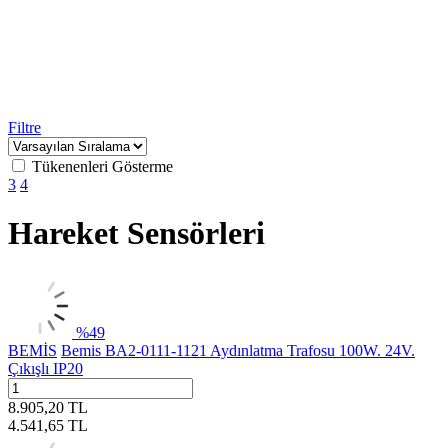
Filtre
Tükenenleri Gösterme
3
4
Hareket Sensörleri
%
49
BEMİS
Bemis BA2-0111-1121 Aydınlatma Trafosu 100W. 24V.
Çıkışlı IP20
8.905,20
TL
4.541,65
TL