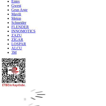
Entes
Gwest
Grup Arge
Mavili
Metop
Schneider
FLENDER
INNOMOTICS
ZAZU
ZİGAR
LOSPAR
ALCU
3M