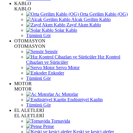
KABLO
KABLO
Orta Gerilim Kablo (OG)
Alçak Gerilim Kablo
Zayıf Akım Kablo
Solar Kablo
Tümünü Gör
OTOMASYON
OTOMASYON
Sensör
Hız Kontrol
Cihazları ve Sürücüler
Servo Motor
Enkoder
Tümünü Gör
MOTOR
MOTOR
Ac Motorlar
Endüstriyel Kaplin
Tümünü Gör
EL ALETLERİ
EL ALETLERİ
Tornavida
Pense
Keski ve kesici aletler