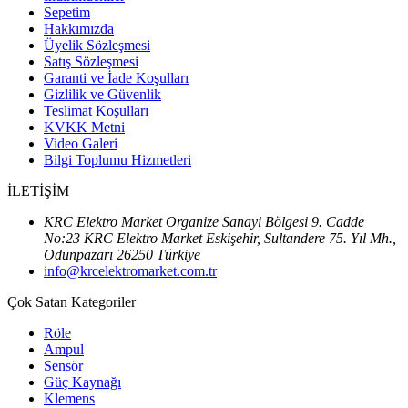
Sepetim
Hakkımızda
Üyelik Sözleşmesi
Satış Sözleşmesi
Garanti ve İade Koşulları
Gizlilik ve Güvenlik
Teslimat Koşulları
KVKK Metni
Video Galeri
Bilgi Toplumu Hizmetleri
İLETİŞİM
KRC Elektro Market Organize Sanayi Bölgesi 9. Cadde
No:23 KRC Elektro Market Eskişehir, Sultandere 75. Yıl Mh.,
Odunpazarı 26250 Türkiye
info@krcelektromarket.com.tr
Çok Satan Kategoriler
Röle
Ampul
Sensör
Güç Kaynağı
Klemens