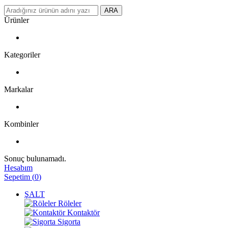
ARA
Ürünler
Kategoriler
Markalar
Kombinler
Sonuç bulunamadı.
Hesabım
Sepetim
(
0
)
ŞALT
Röleler
Kontaktör
Sigorta