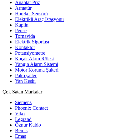
Anahtar Priz
Armatür
Hareket Sensörü
Elektrikli Araç İstasyonu
Kaplin
Pense
Tornavida
Elektrik Sigortası
Kontaktör
Potansiyometre
Kaçak Akım Rölesi
Yangın Alarm Sistemi
Motor Koruma Şalteri
Pako şalter
Yan Keski
Çok Satan Markalar
Siemens
Phoenix Contact
Viko
Legrand
Öznur Kablo
Bemis
Emas