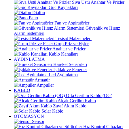
Sıva Üstü Anahtar Ve Prizler
Güç Kaynakları
Diafon
Pano
Fan ve Aspiratörler
Güvenlik ve Hırsız
Alarm Sistemleri
Tesisat Malzemeleri
Grup Priz ve Fişler
Anahtar ve Prizler
Kablo Kanalları
AYDINLATMA
Hareket Sensörleri
Işıldak ve Fenerler
Led Aydınlatma
Armatür
Ampuller
KABLO
Orta Gerilim Kablo (OG)
Alçak Gerilim Kablo
Zayıf Akım Kablo
Solar Kablo
OTOMASYON
Sensör
Hız Kontrol Cihazları