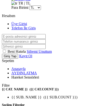
TR | TL
Para Birimi
Hesabım
Üye Girişi
Telefon İle Giriş
Beni Hatırla
Şifremi Unuttum
Kayıt Ol
Giriş Yap
Sepetim
Anasayfa
AYDINLATMA
Hareket Sensörleri
Filtre
{{ CAT. NAME }}
({{ CAT.COUNT }})
{{ SUB. NAME }}
({{ SUB.COUNT }})
Seçilen Filtreler