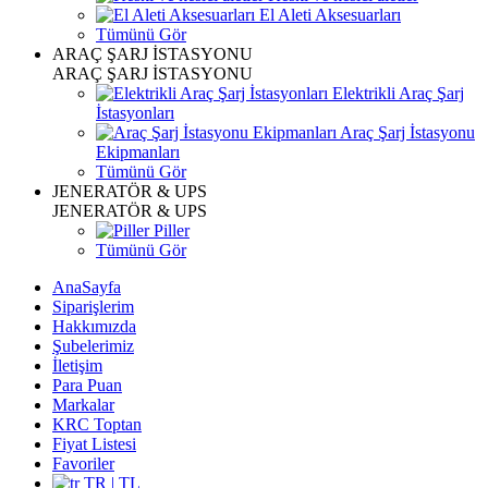
El Aleti Aksesuarları
Tümünü Gör
ARAÇ ŞARJ İSTASYONU
ARAÇ ŞARJ İSTASYONU
Elektrikli Araç Şarj
İstasyonları
Araç Şarj İstasyonu
Ekipmanları
Tümünü Gör
JENERATÖR & UPS
JENERATÖR & UPS
Piller
Tümünü Gör
AnaSayfa
Siparişlerim
Hakkımızda
Şubelerimiz
İletişim
Para Puan
Markalar
KRC Toptan
Fiyat Listesi
Favoriler
TR | TL