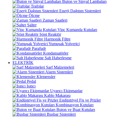
Buton ve Sinyal Lambaları
Trafolar
Enerji Dağıtım Sistemleri
Ölçme
Zaman Saatleri
Şalter
Vinç Kumanda Kutuları
Şönt Reaktör
Harmonik Filtre
Yumuşak Yolverici
Parafudr
Kondansatörler
Şalt Haberleşme
ELEKTRİK
Sarf Malzemeleri
Alarm Sistemleri
Klemensler
Pedal
Isıtıcı
Uyarıcı Ekipmanlar
Kablo Makarası
Endüstriyel Fiş ve Prizler
Kombinasyon Kutuları
Buton ve Buat Kutuları
Busbar Sistemleri