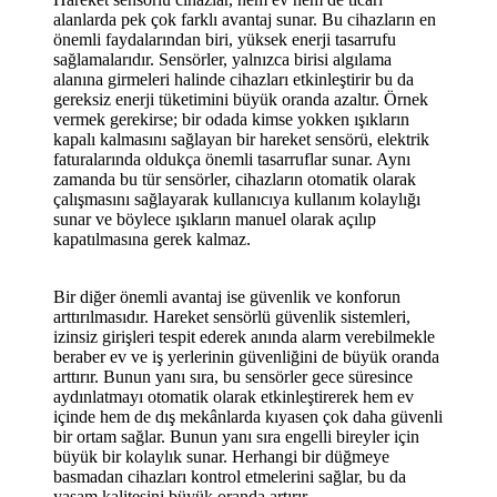
alanlarda pek çok farklı avantaj sunar. Bu cihazların en
önemli faydalarından biri, yüksek enerji tasarrufu
sağlamalarıdır. Sensörler, yalnızca birisi algılama
alanına girmeleri halinde cihazları etkinleştirir bu da
gereksiz enerji tüketimini büyük oranda azaltır. Örnek
vermek gerekirse; bir odada kimse yokken ışıkların
kapalı kalmasını sağlayan bir hareket sensörü, elektrik
faturalarında oldukça önemli tasarruflar sunar. Aynı
zamanda bu tür sensörler, cihazların otomatik olarak
çalışmasını sağlayarak kullanıcıya kullanım kolaylığı
sunar ve böylece ışıkların manuel olarak açılıp
kapatılmasına gerek kalmaz.
Bir diğer önemli avantaj ise güvenlik ve konforun
arttırılmasıdır. Hareket sensörlü güvenlik sistemleri,
izinsiz girişleri tespit ederek anında alarm verebilmekle
beraber ev ve iş yerlerinin güvenliğini de büyük oranda
arttırır. Bunun yanı sıra, bu sensörler gece süresince
aydınlatmayı otomatik olarak etkinleştirerek hem ev
içinde hem de dış mekânlarda kıyasen çok daha güvenli
bir ortam sağlar. Bunun yanı sıra engelli bireyler için
büyük bir kolaylık sunar. Herhangi bir düğmeye
basmadan cihazları kontrol etmelerini sağlar, bu da
yaşam kalitesini büyük oranda artırır.