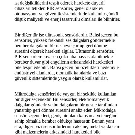
ısı değişikliklerini tespit ederek harekete duyarlı
cihazları tetikler. PIR sensörler, genel olarak ev
otomasyonu ve güvenlik sistemlerinde kullanılır çünkü
düşük maliyetli ve enerji tasarruflu olmaları ile bilinirler.
Bir diğer tür ise ultrasonik sensörlerdir. Bahsi geçen bu
sensörler, yüksek frekanslı ses dalgaları göndermekle
beraber dalgaların bir nesneye çarpıp geri dönme
süresini ölçerek hareketi algılar. Ultrasonik sensörler,
PIR sensörlere kıyasen çok daha hassas olabilmekle
beraber duvar gibi engellerin arkasındaki hareketleri
bile tespit edebilir. Bahsi geçen bu özellikleri nedeniyle
endüstriyel alanlarda, otomatik kapılarda ve bazı
güvenlik sistemlerinde yaygın olarak kullanılırlar.
Mikrodalga sensörleri de yaygın bir şekilde kullanılan
bir diğer seçenektir. Bu sensörler, elektromanyetik
dalgalar gönderir ve bu dalgaların bir nesne tarafından
yansıtılıp geri dönme süresini analiz eder. Mikrodalga
sensör seçenekleri, geniş bir alanı kapsama yeteneğine
sahip olmakla beraber oldukça hassastır. Bunun yanı
sıra; diğer bazı sensör türlerinin aksine, metal ya da cam
gibi malzemelerin arkasındaki hareketleri bile