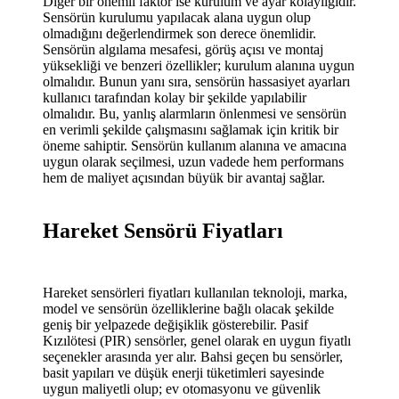
Diğer bir önemli faktör ise kurulum ve ayar kolaylığıdır.
Sensörün kurulumu yapılacak alana uygun olup
olmadığını değerlendirmek son derece önemlidir.
Sensörün algılama mesafesi, görüş açısı ve montaj
yüksekliği ve benzeri özellikler; kurulum alanına uygun
olmalıdır. Bunun yanı sıra, sensörün hassasiyet ayarları
kullanıcı tarafından kolay bir şekilde yapılabilir
olmalıdır. Bu, yanlış alarmların önlenmesi ve sensörün
en verimli şekilde çalışmasını sağlamak için kritik bir
öneme sahiptir. Sensörün kullanım alanına ve amacına
uygun olarak seçilmesi, uzun vadede hem performans
hem de maliyet açısından büyük bir avantaj sağlar.
Hareket Sensörü Fiyatları
Hareket sensörleri fiyatları kullanılan teknoloji, marka,
model ve sensörün özelliklerine bağlı olacak şekilde
geniş bir yelpazede değişiklik gösterebilir. Pasif
Kızılötesi (PIR) sensörler, genel olarak en uygun fiyatlı
seçenekler arasında yer alır. Bahsi geçen bu sensörler,
basit yapıları ve düşük enerji tüketimleri sayesinde
uygun maliyetli olup; ev otomasyonu ve güvenlik