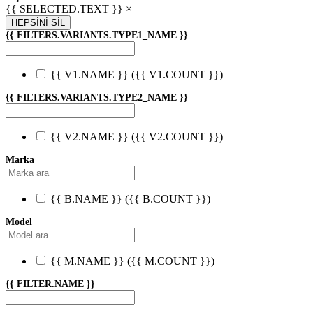
{{ SELECTED.TEXT }} ×
HEPSİNİ SİL
{{ FILTERS.VARIANTS.TYPE1_NAME }}
{{ V1.NAME }}
({{ V1.COUNT }})
{{ FILTERS.VARIANTS.TYPE2_NAME }}
{{ V2.NAME }}
({{ V2.COUNT }})
Marka
{{ B.NAME }}
({{ B.COUNT }})
Model
{{ M.NAME }}
({{ M.COUNT }})
{{ FILTER.NAME }}