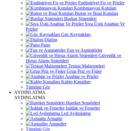
Endüstriyel Fiş ve Prizler
Kombinasyon Kutuları
Buton ve Buat Kutuları
Busbar Sistemleri
Sıva Üstü Anahtar Ve
Prizler
Güç Kaynakları
Diafon
Pano
Fan ve Aspiratörler
Güvenlik ve
Hırsız Alarm Sistemleri
Tesisat Malzemeleri
Grup Priz ve Fişler
Anahtar ve Prizler
Kablo Kanalları
Tümünü Gör
AYDINLATMA
AYDINLATMA
Hareket Sensörleri
Işıldak ve Fenerler
Led Aydınlatma
Armatür
Ampuller
Tümünü Gör