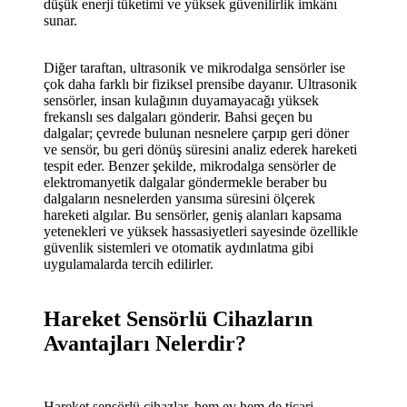
düşük enerji tüketimi ve yüksek güvenilirlik imkânı
sunar.
Diğer taraftan, ultrasonik ve mikrodalga sensörler ise
çok daha farklı bir fiziksel prensibe dayanır. Ultrasonik
sensörler, insan kulağının duyamayacağı yüksek
frekanslı ses dalgaları gönderir. Bahsi geçen bu
dalgalar; çevrede bulunan nesnelere çarpıp geri döner
ve sensör, bu geri dönüş süresini analiz ederek hareketi
tespit eder. Benzer şekilde, mikrodalga sensörler de
elektromanyetik dalgalar göndermekle beraber bu
dalgaların nesnelerden yansıma süresini ölçerek
hareketi algılar. Bu sensörler, geniş alanları kapsama
yetenekleri ve yüksek hassasiyetleri sayesinde özellikle
güvenlik sistemleri ve otomatik aydınlatma gibi
uygulamalarda tercih edilirler.
Hareket Sensörlü Cihazların
Avantajları Nelerdir?
Hareket sensörlü cihazlar, hem ev hem de ticari