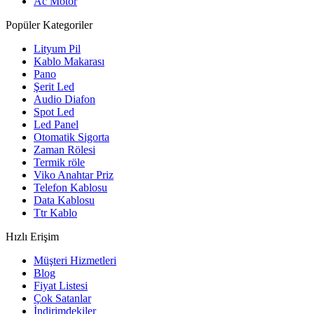
Ac Motor
Popüler Kategoriler
Lityum Pil
Kablo Makarası
Pano
Şerit Led
Audio Diafon
Spot Led
Led Panel
Otomatik Sigorta
Zaman Rölesi
Termik röle
Viko Anahtar Priz
Telefon Kablosu
Data Kablosu
Ttr Kablo
Hızlı Erişim
Müşteri Hizmetleri
Blog
Fiyat Listesi
Çok Satanlar
İndirimdekiler