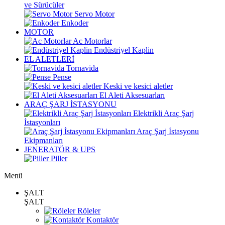
ve Sürücüler
Servo Motor
Enkoder
MOTOR
Ac Motorlar
Endüstriyel Kaplin
EL ALETLERİ
Tornavida
Pense
Keski ve kesici aletler
El Aleti Aksesuarları
ARAÇ ŞARJ İSTASYONU
Elektrikli Araç Şarj
İstasyonları
Araç Şarj İstasyonu
Ekipmanları
JENERATÖR & UPS
Piller
Menü
ŞALT
ŞALT
Röleler
Kontaktör