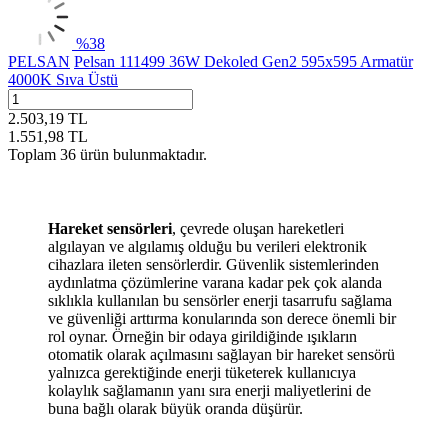
%
38
PELSAN
Pelsan 111499 36W Dekoled Gen2 595x595 Armatür
4000K Sıva Üstü
2.503,19
TL
1.551,98
TL
Toplam
36
ürün bulunmaktadır.
Hareket sensörleri
, çevrede oluşan hareketleri
algılayan ve algılamış olduğu bu verileri elektronik
cihazlara ileten sensörlerdir. Güvenlik sistemlerinden
aydınlatma çözümlerine varana kadar pek çok alanda
sıklıkla kullanılan bu sensörler enerji tasarrufu sağlama
ve güvenliği arttırma konularında son derece önemli bir
rol oynar. Örneğin bir odaya girildiğinde ışıkların
otomatik olarak açılmasını sağlayan bir hareket sensörü
yalnızca gerektiğinde enerji tüketerek kullanıcıya
kolaylık sağlamanın yanı sıra enerji maliyetlerini de
buna bağlı olarak büyük oranda düşürür.