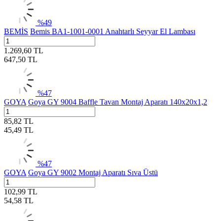
%
49
BEMİS
Bemis BA1-1001-0001 Anahtarlı Seyyar El Lambası
1.269,60
TL
647,50
TL
%
47
GOYA
Goya GY 9004 Baffle Tavan Montaj Aparatı 140x20x1,2
85,82
TL
45,49
TL
%
47
GOYA
Goya GY 9002 Montaj Aparatı Sıva Üstü
102,99
TL
54,58
TL