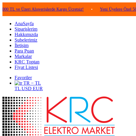
ve Üzeri Alışverişlerde Kargo Ücretsiz!
•
Yeni Üyelere Özel 50 TL Değ
AnaSayfa
Siparişlerim
Hakkımızda
Şubelerimiz
İletişim
Para Puan
Markalar
KRC Toptan
Fiyat Listesi
Favoriler
TR − TL
TL
USD
EUR