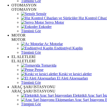
Tümünü Gör
OTOMASYON
OTOMASYON
Sensör
Hız Kontrol Cihazl
Servo Motor
Enkoder
Tümünü Gör
MOTOR
MOTOR
Ac Motorlar
Endüstriyel Kaplin
Tümünü Gör
EL ALETLERİ
EL ALETLERİ
Tornavida
Pense
Keski ve kesici aletler
El Aleti Aksesuarları
Tümünü Gör
ARAÇ ŞARJ İSTASYONU
ARAÇ ŞARJ İSTASYONU
Elektrikli Araç Şarj İst
Araç Şarj İstasyonu 
Tümünü Gör