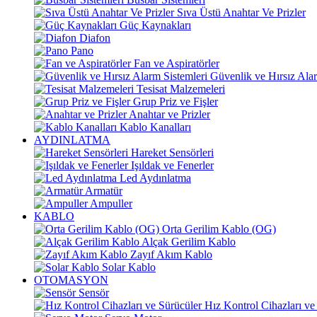
Sıva Üstü Anahtar Ve Prizler
Güç Kaynakları
Diafon
Pano
Fan ve Aspiratörler
Güvenlik ve Hırsız Alar
Tesisat Malzemeleri
Grup Priz ve Fişler
Anahtar ve Prizler
Kablo Kanalları
AYDINLATMA
Hareket Sensörleri
Işıldak ve Fenerler
Led Aydınlatma
Armatür
Ampuller
KABLO
Orta Gerilim Kablo (OG)
Alçak Gerilim Kablo
Zayıf Akım Kablo
Solar Kablo
OTOMASYON
Sensör
Hız Kontrol Cihazları ve