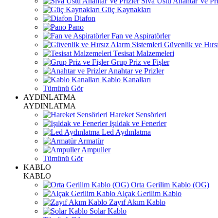
Sıva Üstü Anahtar Ve Pri
Güç Kaynakları
Diafon
Pano
Fan ve Aspiratörler
Güvenlik ve Hırsı
Tesisat Malzemeleri
Grup Priz ve Fişler
Anahtar ve Prizler
Kablo Kanalları
Tümünü Gör
AYDINLATMA
AYDINLATMA
Hareket Sensörleri
Işıldak ve Fenerler
Led Aydınlatma
Armatür
Ampuller
Tümünü Gör
KABLO
KABLO
Orta Gerilim Kablo (OG)
Alçak Gerilim Kablo
Zayıf Akım Kablo
Solar Kablo