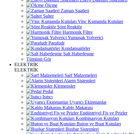
Ölçme
Zaman Saatleri
Şalter
Vinç Kumanda Kutuları
Şönt Reaktör
Harmonik Filtre
Yumuşak Yolverici
Parafudr
Kondansatörler
Şalt Haberleşme
Tümünü Gör
ELEKTRİK
ELEKTRİK
Sarf Malzemeleri
Alarm Sistemleri
Klemensler
Pedal
Isıtıcı
Uyarıcı Ekipmanlar
Kablo Makarası
Endüstriyel Fiş ve Prizler
Kombinasyon Kutuları
Buton ve Buat Kutuları
Busbar Sistemleri