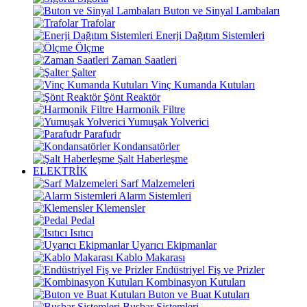
Buton ve Sinyal Lambaları
Trafolar
Enerji Dağıtım Sistemleri
Ölçme
Zaman Saatleri
Şalter
Vinç Kumanda Kutuları
Şönt Reaktör
Harmonik Filtre
Yumuşak Yolverici
Parafudr
Kondansatörler
Şalt Haberleşme
ELEKTRİK
Sarf Malzemeleri
Alarm Sistemleri
Klemensler
Pedal
Isıtıcı
Uyarıcı Ekipmanlar
Kablo Makarası
Endüstriyel Fiş ve Prizler
Kombinasyon Kutuları
Buton ve Buat Kutuları
Busbar Sistemleri