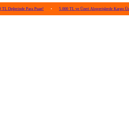
erinde Para Puan!
•
5.000 TL ve Üzeri Alışverişlerde Kargo Ücretsiz!