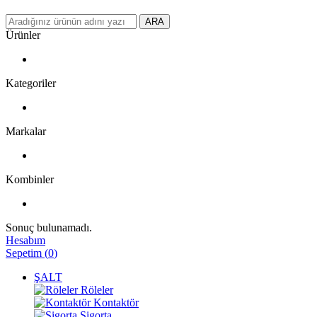
ARA
Ürünler
Kategoriler
Markalar
Kombinler
Sonuç bulunamadı.
Hesabım
Sepetim
(
0
)
ŞALT
Röleler
Kontaktör
Sigorta