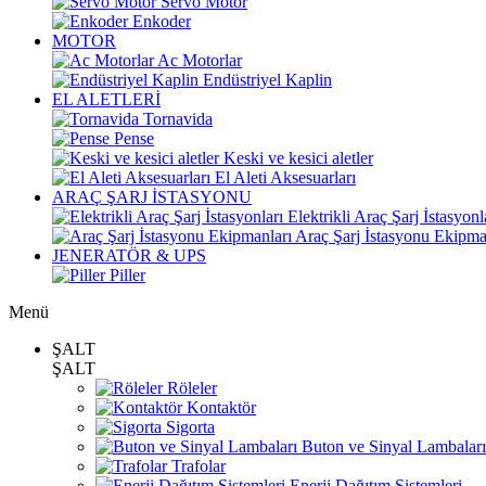
Servo Motor
Enkoder
MOTOR
Ac Motorlar
Endüstriyel Kaplin
EL ALETLERİ
Tornavida
Pense
Keski ve kesici aletler
El Aleti Aksesuarları
ARAÇ ŞARJ İSTASYONU
Elektrikli Araç Şarj İstasyonl
Araç Şarj İstasyonu Ekipma
JENERATÖR & UPS
Piller
Menü
ŞALT
ŞALT
Röleler
Kontaktör
Sigorta
Buton ve Sinyal Lambaları
Trafolar
Enerji Dağıtım Sistemleri