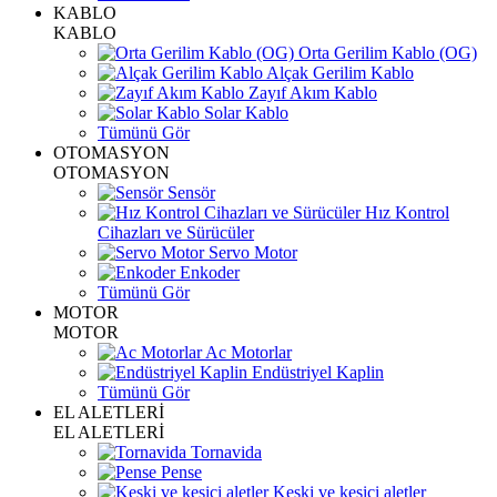
KABLO
KABLO
Orta Gerilim Kablo (OG)
Alçak Gerilim Kablo
Zayıf Akım Kablo
Solar Kablo
Tümünü Gör
OTOMASYON
OTOMASYON
Sensör
Hız Kontrol
Cihazları ve Sürücüler
Servo Motor
Enkoder
Tümünü Gör
MOTOR
MOTOR
Ac Motorlar
Endüstriyel Kaplin
Tümünü Gör
EL ALETLERİ
EL ALETLERİ
Tornavida
Pense
Keski ve kesici aletler