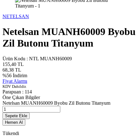
NETELSAN
Netelsan MUANH60009 Byobu
Zil Butonu Titanyum
Ürün Kodu :
NTL MUANH60009
155,40
TL
68,38
TL
%
56
İndirim
Fiyat Alarmı
KDV Dahildir.
Parapuan :
114
Öne Çıkan Bilgiler
Netelsan MUANH60009 Byobu Zil Butonu Titanyum
Sepete Ekle
Hemen Al
Tükendi