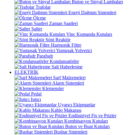
Buton ve Sinyal Lambaları
Trafolar
Enerji Dağıtım Sistemleri
Ölçme
Zaman Saatleri
Şalter
Vinç Kumanda Kutuları
Şönt Reaktör
Harmonik Filtre
Yumuşak Yolverici
Parafudr
Kondansatörler
Şalt Haberleşme
ELEKTRİK
Sarf Malzemeleri
Alarm Sistemleri
Klemensler
Pedal
Isıtıcı
Uyarıcı Ekipmanlar
Kablo Makarası
Endüstriyel Fiş ve Prizler
Kombinasyon Kutuları
Buton ve Buat Kutuları
Busbar Sistemleri