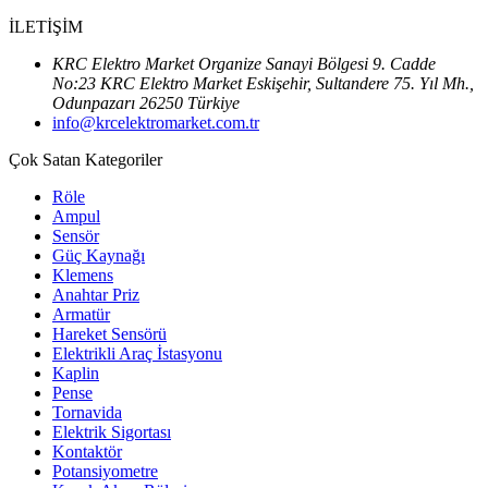
İLETİŞİM
KRC Elektro Market Organize Sanayi Bölgesi 9. Cadde
No:23 KRC Elektro Market Eskişehir, Sultandere 75. Yıl Mh.,
Odunpazarı 26250 Türkiye
info@krcelektromarket.com.tr
Çok Satan Kategoriler
Röle
Ampul
Sensör
Güç Kaynağı
Klemens
Anahtar Priz
Armatür
Hareket Sensörü
Elektrikli Araç İstasyonu
Kaplin
Pense
Tornavida
Elektrik Sigortası
Kontaktör
Potansiyometre