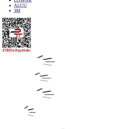
LOSPAR
ALCU
3M