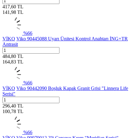
417,60
TL
141,98
TL
%
66
VİKO
Viko 90445088 Uyarı Ünitesi Kontrol Anahtarı İNG+TR
Antrasit
484,80
TL
164,83
TL
%
66
VİKO
Viko 90442090 Boşluk Kapak Granit Grisi "Linnera Life
Serisi"
296,40
TL
100,78
TL
%
66
VİKO
Viko 90979012 2'li Çerçeve Krem "Meridian Serisi"