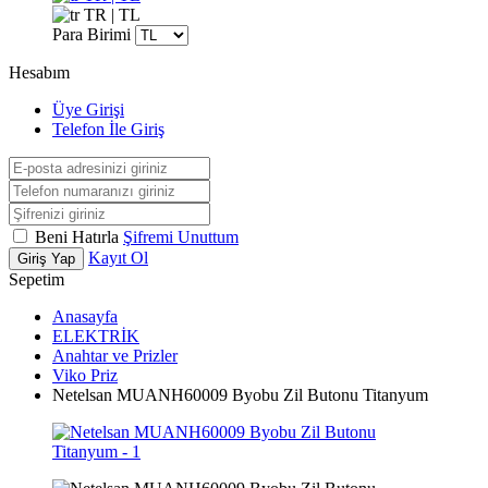
TR | TL
Para Birimi
Hesabım
Üye Girişi
Telefon İle Giriş
Beni Hatırla
Şifremi Unuttum
Kayıt Ol
Giriş Yap
Sepetim
Anasayfa
ELEKTRİK
Anahtar ve Prizler
Viko Priz
Netelsan MUANH60009 Byobu Zil Butonu Titanyum