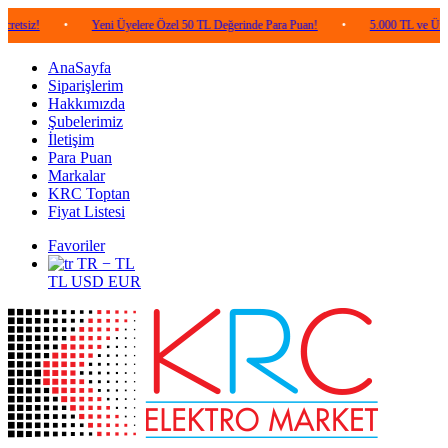
•
Yeni Üyelere Özel 50 TL Değerinde Para Puan!
•
5.000 TL ve Üzeri Alışveri
AnaSayfa
Siparişlerim
Hakkımızda
Şubelerimiz
İletişim
Para Puan
Markalar
KRC Toptan
Fiyat Listesi
Favoriler
TR − TL
TL
USD
EUR