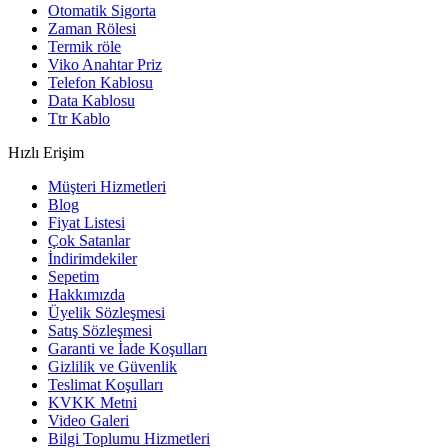
Otomatik Sigorta
Zaman Rölesi
Termik röle
Viko Anahtar Priz
Telefon Kablosu
Data Kablosu
Ttr Kablo
Hızlı Erişim
Müşteri Hizmetleri
Blog
Fiyat Listesi
Çok Satanlar
İndirimdekiler
Sepetim
Hakkımızda
Üyelik Sözleşmesi
Satış Sözleşmesi
Garanti ve İade Koşulları
Gizlilik ve Güvenlik
Teslimat Koşulları
KVKK Metni
Video Galeri
Bilgi Toplumu Hizmetleri