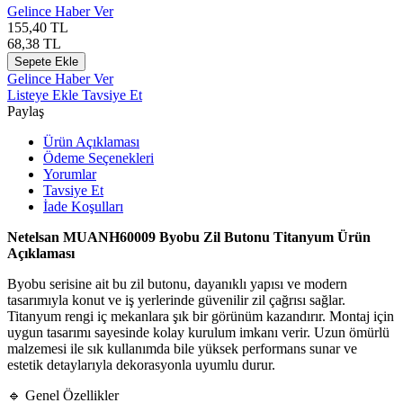
Gelince Haber Ver
155,40
TL
68,38
TL
Sepete Ekle
Gelince Haber Ver
Listeye Ekle
Tavsiye Et
Paylaş
Ürün Açıklaması
Ödeme Seçenekleri
Yorumlar
Tavsiye Et
İade Koşulları
Netelsan
MUANH60009 Byobu Zil Butonu Titanyum Ürün
Açıklaması
Byobu serisine ait bu zil butonu, dayanıklı yapısı ve modern
tasarımıyla konut ve iş yerlerinde güvenilir zil çağrısı sağlar.
Titanyum rengi iç mekanlara şık bir görünüm kazandırır. Montaj için
uygun tasarımı sayesinde kolay kurulum imkanı verir. Uzun ömürlü
malzemesi ile sık kullanımda bile yüksek performans sunar ve
estetik detaylarıyla dekorasyonla uyumlu durur.
🔹 Genel Özellikler