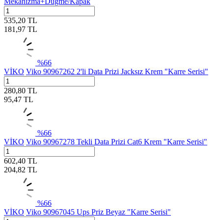
Mekanizma+Düğme/Kapak
535,20
TL
181,97
TL
%
66
VİKO
Viko 90967262 2'li Data Prizi Jacksız Krem "Karre Serisi"
280,80
TL
95,47
TL
%
66
VİKO
Viko 90967278 Tekli Data Prizi Cat6 Krem "Karre Serisi"
602,40
TL
204,82
TL
%
66
VİKO
Viko 90967045 Ups Priz Beyaz "Karre Serisi"