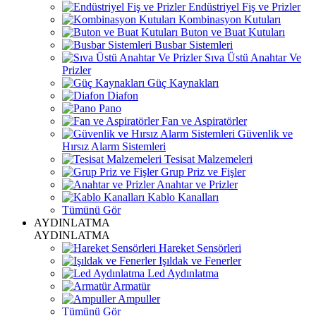
Endüstriyel Fiş ve Prizler
Kombinasyon Kutuları
Buton ve Buat Kutuları
Busbar Sistemleri
Sıva Üstü Anahtar Ve
Prizler
Güç Kaynakları
Diafon
Pano
Fan ve Aspiratörler
Güvenlik ve
Hırsız Alarm Sistemleri
Tesisat Malzemeleri
Grup Priz ve Fişler
Anahtar ve Prizler
Kablo Kanalları
Tümünü Gör
AYDINLATMA
AYDINLATMA
Hareket Sensörleri
Işıldak ve Fenerler
Led Aydınlatma
Armatür
Ampuller
Tümünü Gör