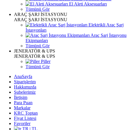
El Aleti Aksesuarları
Tümünü Gör
ARAÇ ŞARJ İSTASYONU
ARAÇ ŞARJ İSTASYONU
Elektrikli Araç Şarj
İstasyonları
Araç Şarj İstasyonu
Ekipmanları
Tümünü Gör
JENERATÖR & UPS
JENERATÖR & UPS
Piller
Tümünü Gör
AnaSayfa
Siparişlerim
Hakkımızda
Şubelerimiz
İletişim
Para Puan
Markalar
KRC Toptan
Fiyat Listesi
Favoriler
TR | TL