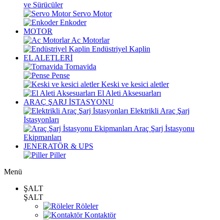
ve Sürücüler
Servo Motor
Enkoder
MOTOR
Ac Motorlar
Endüstriyel Kaplin
EL ALETLERİ
Tornavida
Pense
Keski ve kesici aletler
El Aleti Aksesuarları
ARAÇ ŞARJ İSTASYONU
Elektrikli Araç Şarj
İstasyonları
Araç Şarj İstasyonu
Ekipmanları
JENERATÖR & UPS
Piller
Menü
ŞALT
ŞALT
Röleler
Kontaktör