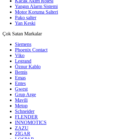
Kaçak Akım Rölesi
Yangın Alarm Sistemi
Motor Koruma Şalteri
Pako şalter
Yan Keski
Çok Satan Markalar
Siemens
Phoenix Contact
Viko
Legrand
Öznur Kablo
Bemis
Emas
Entes
Gwest
Grup Arge
Mavili
Metop
Schneider
FLENDER
INNOMOTICS
ZAZU
ZİGAR