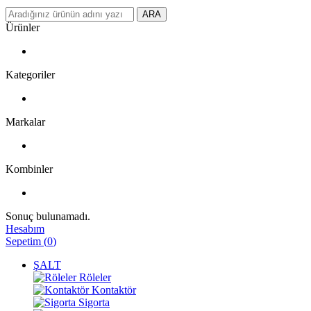
ARA
Ürünler
Kategoriler
Markalar
Kombinler
Sonuç bulunamadı.
Hesabım
Sepetim
(
0
)
ŞALT
Röleler
Kontaktör
Sigorta