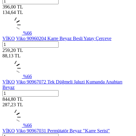
396,00
TL
134,64
TL
%
66
VİKO
Viko 90960204 Karre Beyaz Besli Yatay Çerçeve
259,20
TL
88,13
TL
%
66
VİKO
Viko 90967072 Tek Düğmeli Jaluzi Kumanda Anahtarı
Beyaz
844,80
TL
287,23
TL
%
66
VİKO
Viko 90967031 Permütatör Beyaz "Karre Serisi"