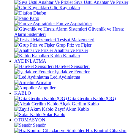
Sıva Üstü Anahtar Ve Prizler
Güç Kaynakları
Diafon
Pano
Fan ve Aspiratörler
Güvenlik ve Hırsız
Alarm Sistemleri
Tesisat Malzemeleri
Grup Priz ve Fişler
Anahtar ve Prizler
Kablo Kanalları
AYDINLATMA
Hareket Sensörleri
Işıldak ve Fenerler
Led Aydınlatma
Armatür
Ampuller
KABLO
Orta Gerilim Kablo (OG)
Alçak Gerilim Kablo
Zayıf Akım Kablo
Solar Kablo
OTOMASYON
Sensör
Hız Kontrol Cihazları