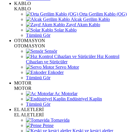
KABLO
KABLO
Orta Gerilim Kablo (OG)
Alçak Gerilim Kablo
Zayıf Akım Kablo
Solar Kablo
Tümünü Gör
OTOMASYON
OTOMASYON
Sensör
Hız Kontrol
Cihazları ve Sürücüler
Servo Motor
Enkoder
Tümünü Gör
MOTOR
MOTOR
Ac Motorlar
Endüstriyel Kaplin
Tümünü Gör
EL ALETLERİ
EL ALETLERİ
Tornavida
Pense
Keski ve kesici aletler