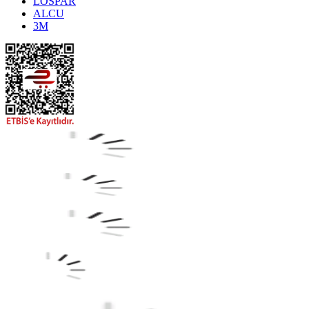
LOSPAR
ALCU
3M