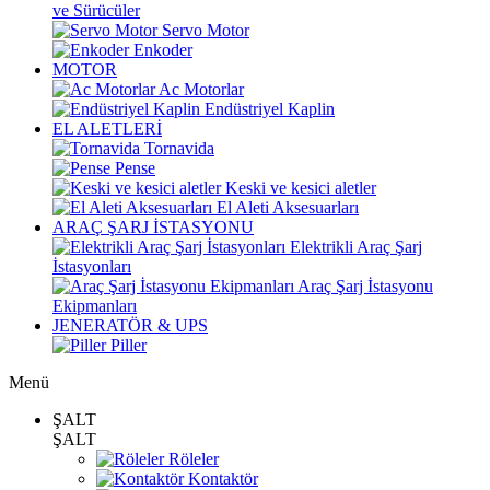
ve Sürücüler
Servo Motor
Enkoder
MOTOR
Ac Motorlar
Endüstriyel Kaplin
EL ALETLERİ
Tornavida
Pense
Keski ve kesici aletler
El Aleti Aksesuarları
ARAÇ ŞARJ İSTASYONU
Elektrikli Araç Şarj
İstasyonları
Araç Şarj İstasyonu
Ekipmanları
JENERATÖR & UPS
Piller
Menü
ŞALT
ŞALT
Röleler
Kontaktör