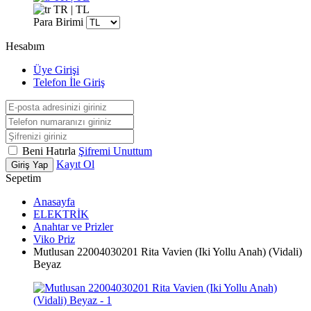
TR | TL
Para Birimi
Hesabım
Üye Girişi
Telefon İle Giriş
Beni Hatırla
Şifremi Unuttum
Kayıt Ol
Giriş Yap
Sepetim
Anasayfa
ELEKTRİK
Anahtar ve Prizler
Viko Priz
Mutlusan 22004030201 Rita Vavien (Iki Yollu Anah) (Vidali)
Beyaz