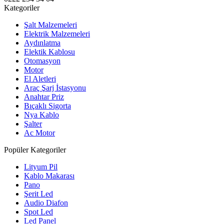
Kategoriler
Şalt Malzemeleri
Elektrik Malzemeleri
Aydınlatma
Elektik Kablosu
Otomasyon
Motor
El Aletleri
Araç Şarj İstasyonu
Anahtar Priz
Bıçaklı Sigorta
Nya Kablo
Şalter
Ac Motor
Popüler Kategoriler
Lityum Pil
Kablo Makarası
Pano
Şerit Led
Audio Diafon
Spot Led
Led Panel