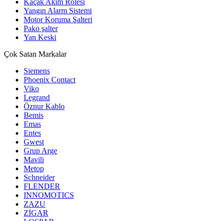
Kaçak Akım Rölesi
Yangın Alarm Sistemi
Motor Koruma Şalteri
Pako şalter
Yan Keski
Çok Satan Markalar
Siemens
Phoenix Contact
Viko
Legrand
Öznur Kablo
Bemis
Emas
Entes
Gwest
Grup Arge
Mavili
Metop
Schneider
FLENDER
INNOMOTICS
ZAZU
ZİGAR