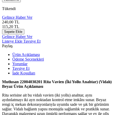
Tükendi
Gelince Haber Ver
240,00
TL
115,20
TL
Sepete Ekle
Gelince Haber Ver
Listeye Ekle
Tavsiye Et
Paylaş
Ürün Açıklaması
Ödeme Seçenekleri
Yorumlar
Tavsiye Et
İade Koşulları
Mutlusan
22004030201 Rita Vavien (İki Yollu Anahtar) (Vidalı)
Beyaz Ürün Açıklaması
Rita serisine ait bu vidalı vavien (iki yollu) anahtar, aynı
aydınlatmayı iki ayrı noktadan kontrol etme imkânı sunar. Beyaz
rengi iç mekan dekorasyonlarıyla uyumlu sade ve şık bir görünüm
sağlar. Vidalı bağlantı yapısı montajda sağlamlık ve pratiklik sunar.
Dayanıklı malzemesi uzun ömürlü performans sağlar ve ev ile ofis