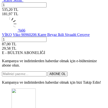
"Karre Serisi"
535,20
TL
181,97
TL
%
66
VİKO
Viko 90960206 Karre Beyaz Ikili Sivaalti Çerçeve
87,00
TL
29,58
TL
E - BÜLTEN ABONELİĞİ
Kampanya ve indirimlerden haberdar olmak için e-bültenimize
abone olun.
ABONE OL
Kampanya ve indirimlerden haberdar olmak için bizi Takip Edin!