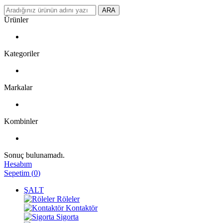
ARA
Ürünler
Kategoriler
Markalar
Kombinler
Sonuç bulunamadı.
Hesabım
Sepetim
(
0
)
ŞALT
Röleler
Kontaktör
Sigorta