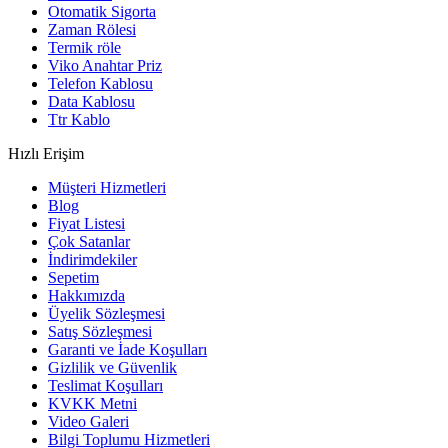
Otomatik Sigorta
Zaman Rölesi
Termik röle
Viko Anahtar Priz
Telefon Kablosu
Data Kablosu
Ttr Kablo
Hızlı Erişim
Müşteri Hizmetleri
Blog
Fiyat Listesi
Çok Satanlar
İndirimdekiler
Sepetim
Hakkımızda
Üyelik Sözleşmesi
Satış Sözleşmesi
Garanti ve İade Koşulları
Gizlilik ve Güvenlik
Teslimat Koşulları
KVKK Metni
Video Galeri
Bilgi Toplumu Hizmetleri