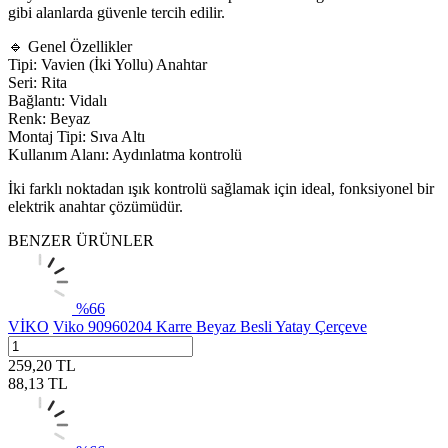
gibi alanlarda güvenle tercih edilir.
🔹 Genel Özellikler
Tipi: Vavien (İki Yollu) Anahtar
Seri: Rita
Bağlantı: Vidalı
Renk: Beyaz
Montaj Tipi: Sıva Altı
Kullanım Alanı: Aydınlatma kontrolü
İki farklı noktadan ışık kontrolü sağlamak için ideal, fonksiyonel bir
elektrik anahtar çözümüdür.
BENZER ÜRÜNLER
%
66
VİKO
Viko 90960204 Karre Beyaz Besli Yatay Çerçeve
259,20
TL
88,13
TL