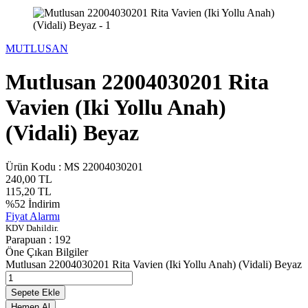
MUTLUSAN
Mutlusan 22004030201 Rita
Vavien (Iki Yollu Anah)
(Vidali) Beyaz
Ürün Kodu :
MS 22004030201
240,00
TL
115,20
TL
%
52
İndirim
Fiyat Alarmı
KDV Dahildir.
Parapuan :
192
Öne Çıkan Bilgiler
Mutlusan 22004030201 Rita Vavien (Iki Yollu Anah) (Vidali) Beyaz
Sepete Ekle
Hemen Al