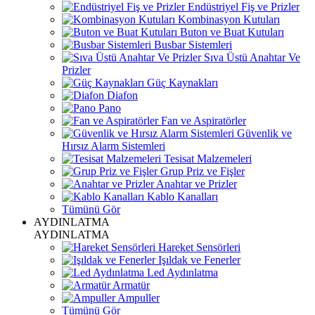
Endüstriyel Fiş ve Prizler
Kombinasyon Kutuları
Buton ve Buat Kutuları
Busbar Sistemleri
Sıva Üstü Anahtar Ve
Prizler
Güç Kaynakları
Diafon
Pano
Fan ve Aspiratörler
Güvenlik ve
Hırsız Alarm Sistemleri
Tesisat Malzemeleri
Grup Priz ve Fişler
Anahtar ve Prizler
Kablo Kanalları
Tümünü Gör
AYDINLATMA
AYDINLATMA
Hareket Sensörleri
Işıldak ve Fenerler
Led Aydınlatma
Armatür
Ampuller
Tümünü Gör