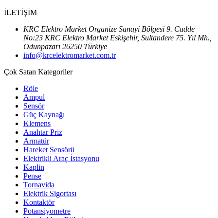
İLETİŞİM
KRC Elektro Market Organize Sanayi Bölgesi 9. Cadde
No:23 KRC Elektro Market Eskişehir, Sultandere 75. Yıl Mh.,
Odunpazarı 26250 Türkiye
info@krcelektromarket.com.tr
Çok Satan Kategoriler
Röle
Ampul
Sensör
Güç Kaynağı
Klemens
Anahtar Priz
Armatür
Hareket Sensörü
Elektrikli Araç İstasyonu
Kaplin
Pense
Tornavida
Elektrik Sigortası
Kontaktör
Potansiyometre