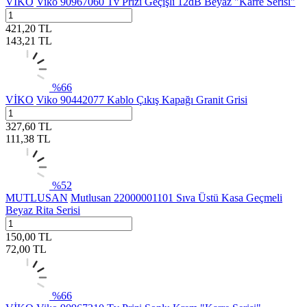
VİKO
Viko 90967060 Tv Prizi Geçişli 12dB Beyaz "Karre Serisi"
421,20
TL
143,21
TL
%
66
VİKO
Viko 90442077 Kablo Çıkış Kapağı Granit Grisi
327,60
TL
111,38
TL
%
52
MUTLUSAN
Mutlusan 22000001101 Sıva Üstü Kasa Geçmeli
Beyaz Rita Serisi
150,00
TL
72,00
TL
%
66