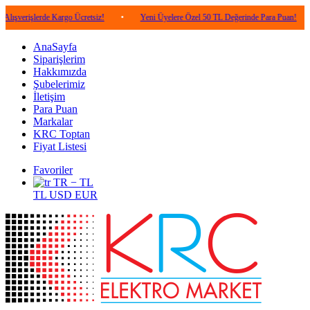
lerde Kargo Ücretsiz!
•
Yeni Üyelere Özel 50 TL Değerinde Para Puan!
•
5.00
AnaSayfa
Siparişlerim
Hakkımızda
Şubelerimiz
İletişim
Para Puan
Markalar
KRC Toptan
Fiyat Listesi
Favoriler
TR − TL
TL
USD
EUR