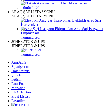
El Aleti Aksesuarları
Tümünü Gör
ARAÇ ŞARJ İSTASYONU
ARAÇ ŞARJ İSTASYONU
Elektrikli Araç Şarj
İstasyonları
Araç Şarj İstasyonu
Ekipmanları
Tümünü Gör
JENERATÖR & UPS
JENERATÖR & UPS
Piller
Tümünü Gör
AnaSayfa
Siparişlerim
Hakkımızda
Şubelerimiz
İletişim
Para Puan
Markalar
KRC Toptan
Fiyat Listesi
Favoriler
TR | TL