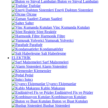
Buton ve Sinyal Lambaları
Trafolar
Enerji Dağıtım Sistemleri
Ölçme
Zaman Saatleri
Şalter
Vinç Kumanda Kutuları
Şönt Reaktör
Harmonik Filtre
Yumuşak Yolverici
Parafudr
Kondansatörler
Şalt Haberleşme
ELEKTRİK
Sarf Malzemeleri
Alarm Sistemleri
Klemensler
Pedal
Isıtıcı
Uyarıcı Ekipmanlar
Kablo Makarası
Endüstriyel Fiş ve Prizler
Kombinasyon Kutuları
Buton ve Buat Kutuları
Busbar Sistemleri