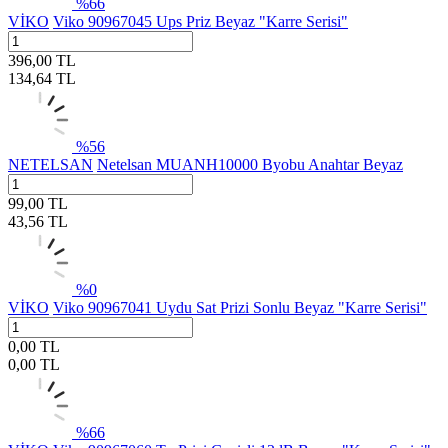
%
66
VİKO
Viko 90967045 Ups Priz Beyaz "Karre Serisi"
396,00
TL
134,64
TL
%
56
NETELSAN
Netelsan MUANH10000 Byobu Anahtar Beyaz
99,00
TL
43,56
TL
%
0
VİKO
Viko 90967041 Uydu Sat Prizi Sonlu Beyaz "Karre Serisi"
0,00
TL
0,00
TL
%
66