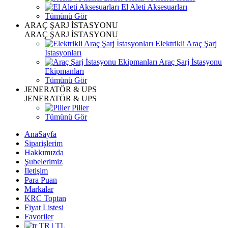
El Aleti Aksesuarları
Tümünü Gör
ARAÇ ŞARJ İSTASYONU
ARAÇ ŞARJ İSTASYONU
Elektrikli Araç Şarj
İstasyonları
Araç Şarj İstasyonu
Ekipmanları
Tümünü Gör
JENERATÖR & UPS
JENERATÖR & UPS
Piller
Tümünü Gör
AnaSayfa
Siparişlerim
Hakkımızda
Şubelerimiz
İletişim
Para Puan
Markalar
KRC Toptan
Fiyat Listesi
Favoriler
TR | TL