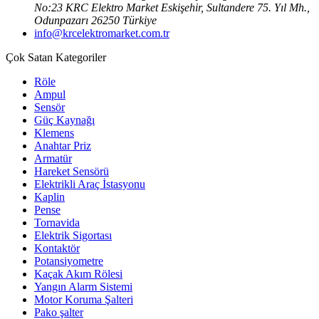
No:23 KRC Elektro Market Eskişehir, Sultandere 75. Yıl Mh.,
Odunpazarı 26250 Türkiye
info@krcelektromarket.com.tr
Çok Satan Kategoriler
Röle
Ampul
Sensör
Güç Kaynağı
Klemens
Anahtar Priz
Armatür
Hareket Sensörü
Elektrikli Araç İstasyonu
Kaplin
Pense
Tornavida
Elektrik Sigortası
Kontaktör
Potansiyometre
Kaçak Akım Rölesi
Yangın Alarm Sistemi
Motor Koruma Şalteri
Pako şalter