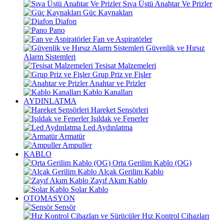
Sıva Üstü Anahtar Ve Prizler
Güç Kaynakları
Diafon
Pano
Fan ve Aspiratörler
Güvenlik ve Hırsız
Alarm Sistemleri
Tesisat Malzemeleri
Grup Priz ve Fişler
Anahtar ve Prizler
Kablo Kanalları
AYDINLATMA
Hareket Sensörleri
Işıldak ve Fenerler
Led Aydınlatma
Armatür
Ampuller
KABLO
Orta Gerilim Kablo (OG)
Alçak Gerilim Kablo
Zayıf Akım Kablo
Solar Kablo
OTOMASYON
Sensör
Hız Kontrol Cihazları