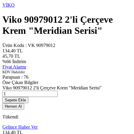
VİKO
Viko 90979012 2'li Çerçeve
Krem "Meridian Serisi"
Ürün Kodu :
VK 90979012
134,40
TL
45,70
TL
%
66
İndirim
Fiyat Alarmı
KDV Dahildir.
Parapuan :
76
Öne Çıkan Bilgiler
Viko 90979012 2'li Çerçeve Krem "Meridian Serisi"
Sepete Ekle
Hemen Al
Tükendi
Gelince Haber Ver
134,40
TL