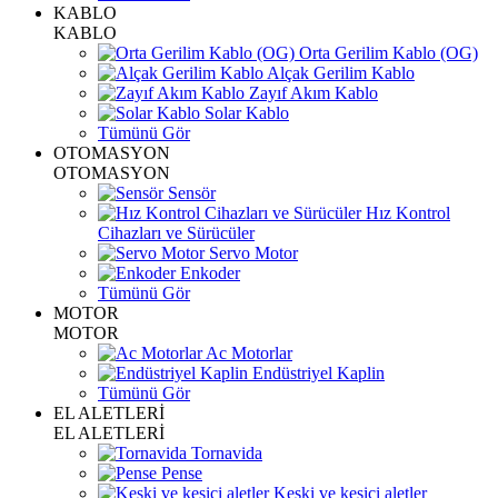
KABLO
KABLO
Orta Gerilim Kablo (OG)
Alçak Gerilim Kablo
Zayıf Akım Kablo
Solar Kablo
Tümünü Gör
OTOMASYON
OTOMASYON
Sensör
Hız Kontrol
Cihazları ve Sürücüler
Servo Motor
Enkoder
Tümünü Gör
MOTOR
MOTOR
Ac Motorlar
Endüstriyel Kaplin
Tümünü Gör
EL ALETLERİ
EL ALETLERİ
Tornavida
Pense
Keski ve kesici aletler