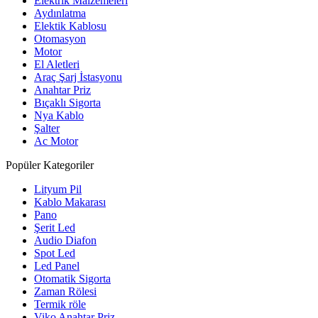
Elektrik Malzemeleri
Aydınlatma
Elektik Kablosu
Otomasyon
Motor
El Aletleri
Araç Şarj İstasyonu
Anahtar Priz
Bıçaklı Sigorta
Nya Kablo
Şalter
Ac Motor
Popüler Kategoriler
Lityum Pil
Kablo Makarası
Pano
Şerit Led
Audio Diafon
Spot Led
Led Panel
Otomatik Sigorta
Zaman Rölesi
Termik röle
Viko Anahtar Priz