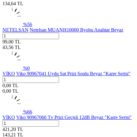
134,64
TL
%
56
NETELSAN
Netelsan MUANH10000 Byobu Anahtar Beyaz
99,00
TL
43,56
TL
%
0
VİKO
Viko 90967041 Uydu Sat Prizi Sonlu Beyaz "Karre Serisi"
0,00
TL
0,00
TL
%
66
VİKO
Viko 90967060 Tv Prizi Geçişli 12dB Beyaz "Karre Serisi"
421,20
TL
143,21
TL