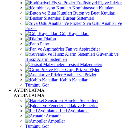
Endüstriyel Fiş ve Prizler
Kombinasyon Kutuları
Buton ve Buat Kutuları
Busbar Sistemleri
Sıva Üstü Anahtar Ve
Prizler
Güç Kaynakları
Diafon
Pano
Fan ve Aspiratörler
Güvenlik ve
Hırsız Alarm Sistemleri
Tesisat Malzemeleri
Grup Priz ve Fişler
Anahtar ve Prizler
Kablo Kanalları
Tümünü Gör
AYDINLATMA
AYDINLATMA
Hareket Sensörleri
Işıldak ve Fenerler
Led Aydınlatma
Armatür
Ampuller
Tümünü Gör