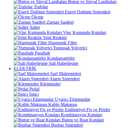
Buton ve Sinyal Lambaları
Trafolar
Enerji Dağıtım Sistemleri
Ölçme
Zaman Saatleri
Şalter
Vinç Kumanda Kutuları
Şönt Reaktör
Harmonik Filtre
Yumuşak Yolverici
Parafudr
Kondansatörler
Şalt Haberleşme
ELEKTRİK
Sarf Malzemeleri
Alarm Sistemleri
Klemensler
Pedal
Isıtıcı
Uyarıcı Ekipmanlar
Kablo Makarası
Endüstriyel Fiş ve Prizler
Kombinasyon Kutuları
Buton ve Buat Kutuları
Busbar Sistemleri