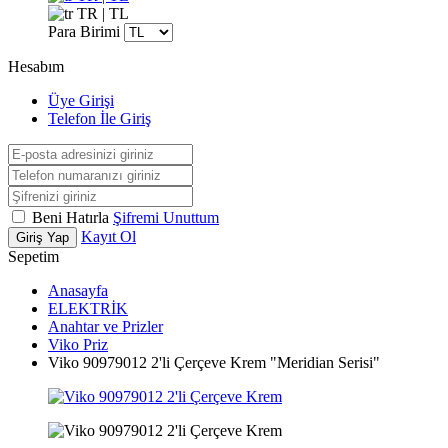
TR | TL
Para Birimi
Hesabım
Üye Girişi
Telefon İle Giriş
Beni Hatırla
Şifremi Unuttum
Kayıt Ol
Giriş Yap
Sepetim
Anasayfa
ELEKTRİK
Anahtar ve Prizler
Viko Priz
Viko 90979012 2'li Çerçeve Krem "Meridian Serisi"