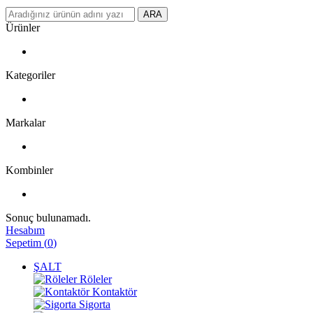
ARA
Ürünler
Kategoriler
Markalar
Kombinler
Sonuç bulunamadı.
Hesabım
Sepetim
(
0
)
ŞALT
Röleler
Kontaktör
Sigorta