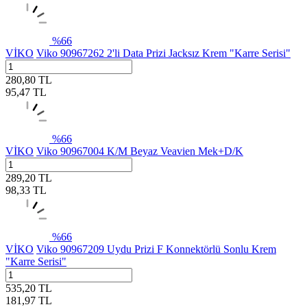
%
66
VİKO
Viko 90967262 2'li Data Prizi Jacksız Krem "Karre Serisi"
280,80
TL
95,47
TL
%
66
VİKO
Viko 90967004 K/M Beyaz Veavien Mek+D/K
289,20
TL
98,33
TL
%
66
VİKO
Viko 90967209 Uydu Prizi F Konnektörlü Sonlu Krem
"Karre Serisi"
535,20
TL
181,97
TL