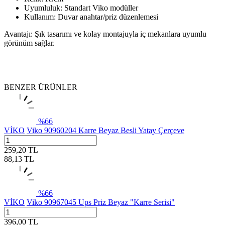
Uyumluluk: Standart Viko modüller
Kullanım: Duvar anahtar/priz düzenlemesi
Avantajı: Şık tasarımı ve kolay montajuyla iç mekanlara uyumlu
görünüm sağlar.
BENZER ÜRÜNLER
%
66
VİKO
Viko 90960204 Karre Beyaz Besli Yatay Çerçeve
259,20
TL
88,13
TL
%
66
VİKO
Viko 90967045 Ups Priz Beyaz "Karre Serisi"
396,00
TL