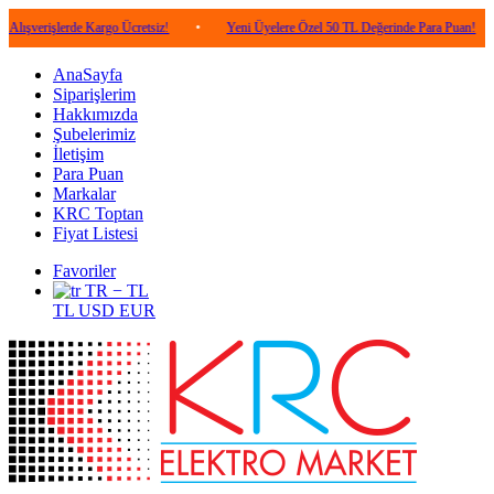
lerde Kargo Ücretsiz!
•
Yeni Üyelere Özel 50 TL Değerinde Para Puan!
•
5.0
AnaSayfa
Siparişlerim
Hakkımızda
Şubelerimiz
İletişim
Para Puan
Markalar
KRC Toptan
Fiyat Listesi
Favoriler
TR − TL
TL
USD
EUR