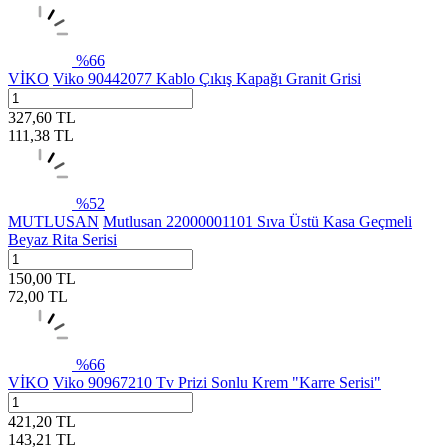
%
66
VİKO
Viko 90442077 Kablo Çıkış Kapağı Granit Grisi
327,60
TL
111,38
TL
%
52
MUTLUSAN
Mutlusan 22000001101 Sıva Üstü Kasa Geçmeli
Beyaz Rita Serisi
150,00
TL
72,00
TL
%
66
VİKO
Viko 90967210 Tv Prizi Sonlu Krem "Karre Serisi"
421,20
TL
143,21
TL