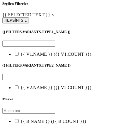
Seçilen Filtreler
{{ SELECTED.TEXT }} ×
HEPSİNİ SİL
{{ FILTERS.VARIANTS.TYPE1_NAME }}
{{ V1.NAME }}
({{ V1.COUNT }})
{{ FILTERS.VARIANTS.TYPE2_NAME }}
{{ V2.NAME }}
({{ V2.COUNT }})
Marka
{{ B.NAME }}
({{ B.COUNT }})