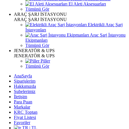
El Aleti Aksesuarları
Tümünü Gör
ARAÇ ŞARJ İSTASYONU
ARAÇ ŞARJ İSTASYONU
Elektrikli Araç Şarj
İstasyonları
Araç Şarj İstasyonu
Ekipmanları
Tümünü Gör
JENERATÖR & UPS
JENERATÖR & UPS
Piller
Tümünü Gör
AnaSayfa
Siparişlerim
Hakkımızda
Şubelerimiz
İletişim
Para Puan
Markalar
KRC Toptan
Fiyat Listesi
Favoriler
TR | TL