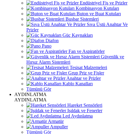
Endüstriyel Fiş ve Prizler
Kombinasyon Kutuları
Buton ve Buat Kutuları
Busbar Sistemleri
Sıva Üstü Anahtar Ve
Prizler
Güç Kaynakları
Diafon
Pano
Fan ve Aspiratörler
Güvenlik ve
Hırsız Alarm Sistemleri
Tesisat Malzemeleri
Grup Priz ve Fişler
Anahtar ve Prizler
Kablo Kanalları
Tümünü Gör
AYDINLATMA
AYDINLATMA
Hareket Sensörleri
Işıldak ve Fenerler
Led Aydınlatma
Armatür
Ampuller
Tümünü Gör