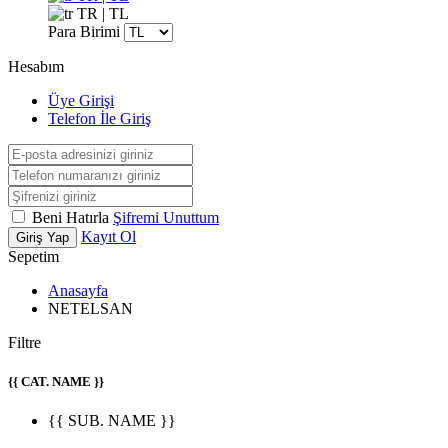
TR | TL
Para Birimi
Hesabım
Üye Girişi
Telefon İle Giriş
Beni Hatırla
Şifremi Unuttum
Kayıt Ol
Giriş Yap
Sepetim
Anasayfa
NETELSAN
Filtre
{{ CAT. NAME }}
{{ SUB. NAME }}