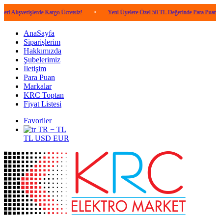
rişlerde Kargo Ücretsiz!
•
Yeni Üyelere Özel 50 TL Değerinde Para Puan!
•
AnaSayfa
Siparişlerim
Hakkımızda
Şubelerimiz
İletişim
Para Puan
Markalar
KRC Toptan
Fiyat Listesi
Favoriler
TR − TL
TL
USD
EUR