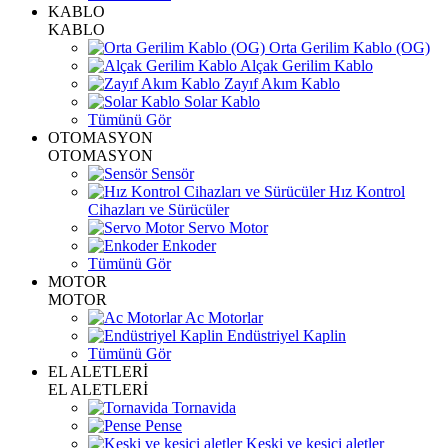
KABLO
KABLO
Orta Gerilim Kablo (OG)
Alçak Gerilim Kablo
Zayıf Akım Kablo
Solar Kablo
Tümünü Gör
OTOMASYON
OTOMASYON
Sensör
Hız Kontrol
Cihazları ve Sürücüler
Servo Motor
Enkoder
Tümünü Gör
MOTOR
MOTOR
Ac Motorlar
Endüstriyel Kaplin
Tümünü Gör
EL ALETLERİ
EL ALETLERİ
Tornavida
Pense
Keski ve kesici aletler