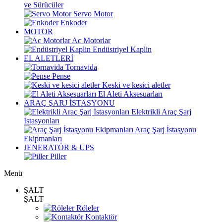
ve Sürücüler
Servo Motor
Enkoder
MOTOR
Ac Motorlar
Endüstriyel Kaplin
EL ALETLERİ
Tornavida
Pense
Keski ve kesici aletler
El Aleti Aksesuarları
ARAÇ ŞARJ İSTASYONU
Elektrikli Araç Şarj
İstasyonları
Araç Şarj İstasyonu
Ekipmanları
JENERATÖR & UPS
Piller
Menü
ŞALT
ŞALT
Röleler
Kontaktör