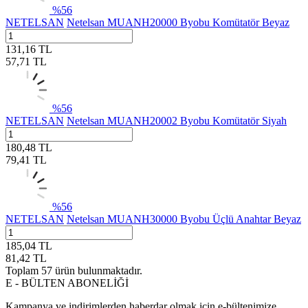
%
56
NETELSAN
Netelsan MUANH20000 Byobu Komütatör Beyaz
131,16
TL
57,71
TL
%
56
NETELSAN
Netelsan MUANH20002 Byobu Komütatör Siyah
180,48
TL
79,41
TL
%
56
NETELSAN
Netelsan MUANH30000 Byobu Üçlü Anahtar Beyaz
185,04
TL
81,42
TL
Toplam
57
ürün bulunmaktadır.
E - BÜLTEN ABONELİĞİ
Kampanya ve indirimlerden haberdar olmak için e-bültenimize