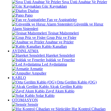
Sıva Üstü Anahtar Ve Prizler
Güç Kaynakları
Diafon
Pano
Fan ve Aspiratörler
Güvenlik ve Hırsız
Alarm Sistemleri
Tesisat Malzemeleri
Grup Priz ve Fişler
Anahtar ve Prizler
Kablo Kanalları
AYDINLATMA
Hareket Sensörleri
Işıldak ve Fenerler
Led Aydınlatma
Armatür
Ampuller
KABLO
Orta Gerilim Kablo (OG)
Alçak Gerilim Kablo
Zayıf Akım Kablo
Solar Kablo
OTOMASYON
Sensör
Hız Kontrol Cihazları