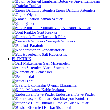
Buton ve Sinyal Lambaları
Trafolar
Enerji Dağıtım Sistemleri
Ölçme
Zaman Saatleri
Şalter
Vinç Kumanda Kutuları
Şönt Reaktör
Harmonik Filtre
Yumuşak Yolverici
Parafudr
Kondansatörler
Şalt Haberleşme
ELEKTRİK
Sarf Malzemeleri
Alarm Sistemleri
Klemensler
Pedal
Isıtıcı
Uyarıcı Ekipmanlar
Kablo Makarası
Endüstriyel Fiş ve Prizler
Kombinasyon Kutuları
Buton ve Buat Kutuları
Busbar Sistemleri