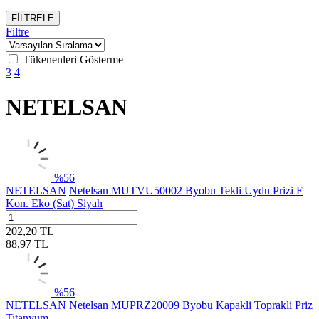
FİLTRELE
Filtre
Tükenenleri Gösterme
3
4
NETELSAN
%
56
NETELSAN
Netelsan MUTVU50002 Byobu Tekli Uydu Prizi F
Kon. Eko (Sat) Siyah
202,20
TL
88,97
TL
%
56
NETELSAN
Netelsan MUPRZ20009 Byobu Kapakli Toprakli Priz
Titanyum