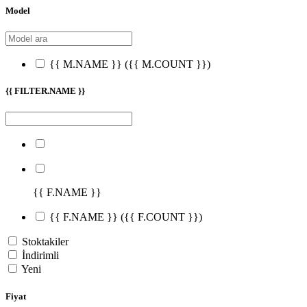
Model
{{ M.NAME }}
({{ M.COUNT }})
{{ FILTER.NAME }}
{{ F.NAME }}
{{ F.NAME }}
({{ F.COUNT }})
Stoktakiler
İndirimli
Yeni
Fiyat