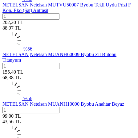
NETELSAN
Netelsan MUTVU50007 Byobu Tekli Uydu Prizi F
Kon. Eko (Sat) Antrasit
202,20
TL
88,97
TL
%
56
NETELSAN
Netelsan MUANH60009 Byobu Zil Butonu
Titanyum
155,40
TL
68,38
TL
%
56
NETELSAN
Netelsan MUANH10000 Byobu Anahtar Beyaz
99,00
TL
43,56
TL