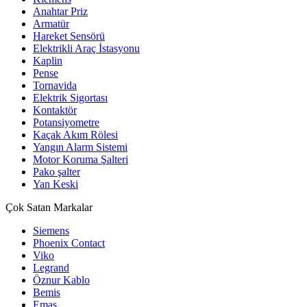
Anahtar Priz
Armatür
Hareket Sensörü
Elektrikli Araç İstasyonu
Kaplin
Pense
Tornavida
Elektrik Sigortası
Kontaktör
Potansiyometre
Kaçak Akım Rölesi
Yangın Alarm Sistemi
Motor Koruma Şalteri
Pako şalter
Yan Keski
Çok Satan Markalar
Siemens
Phoenix Contact
Viko
Legrand
Öznur Kablo
Bemis
Emas