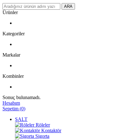
ARA
Ürünler
Kategoriler
Markalar
Kombinler
Sonuç bulunamadı.
Hesabım
Sepetim
(
0
)
ŞALT
Röleler
Kontaktör
Sigorta