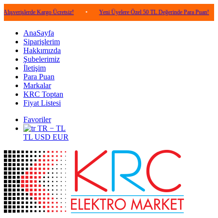
lerde Kargo Ücretsiz!
•
Yeni Üyelere Özel 50 TL Değerinde Para Puan!
•
5.0
AnaSayfa
Siparişlerim
Hakkımızda
Şubelerimiz
İletişim
Para Puan
Markalar
KRC Toptan
Fiyat Listesi
Favoriler
TR − TL
TL
USD
EUR