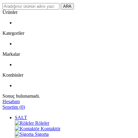
ARA
Ürünler
Kategoriler
Markalar
Kombinler
Sonuç bulunamadı.
Hesabım
Sepetim
(
0
)
ŞALT
Röleler
Kontaktör
Sigorta