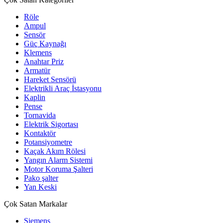
Röle
Ampul
Sensör
Güç Kaynağı
Klemens
Anahtar Priz
Armatür
Hareket Sensörü
Elektrikli Araç İstasyonu
Kaplin
Pense
Tornavida
Elektrik Sigortası
Kontaktör
Potansiyometre
Kaçak Akım Rölesi
Yangın Alarm Sistemi
Motor Koruma Şalteri
Pako şalter
Yan Keski
Çok Satan Markalar
Siemens