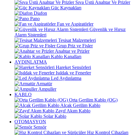
Sıva Üstü Anahtar Ve Prizler
Güç Kaynakları
Diafon
Pano
Fan ve Aspiratörler
Güvenlik ve Hırsız
Alarm Sistemleri
Tesisat Malzemeleri
Grup Priz ve Fişler
Anahtar ve Prizler
Kablo Kanalları
AYDINLATMA
Hareket Sensörleri
Işıldak ve Fenerler
Led Aydınlatma
Armatür
Ampuller
KABLO
Orta Gerilim Kablo (OG)
Alçak Gerilim Kablo
Zayıf Akım Kablo
Solar Kablo
OTOMASYON
Sensör
Hız Kontrol Cihazları