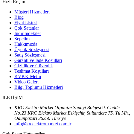
Hızlı Erişim
Müşteri Hizmetleri
Blog
Fiyat Listesi
Çok Satanlar
İndirimdekiler
Sepetim
Hakkımızda
Üyelik Sözleşmesi
Satış Sözleşmesi
Garanti ve İade Koşulları
Gizlilik ve Güvenlik
Teslimat Koşulları
KVKK Metni
Video Galeri
Bilgi Toplumu Hizmetleri
İLETİŞİM
KRC Elektro Market Organize Sanayi Bölgesi 9. Cadde
No:23 KRC Elektro Market Eskişehir, Sultandere 75. Yıl Mh.,
Odunpazarı 26250 Türkiye
info@krcelektromarket.com.tr
Çok Satan Kategoriler