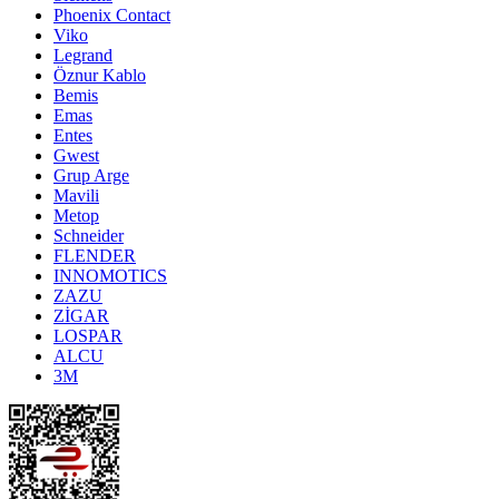
Phoenix Contact
Viko
Legrand
Öznur Kablo
Bemis
Emas
Entes
Gwest
Grup Arge
Mavili
Metop
Schneider
FLENDER
INNOMOTICS
ZAZU
ZİGAR
LOSPAR
ALCU
3M