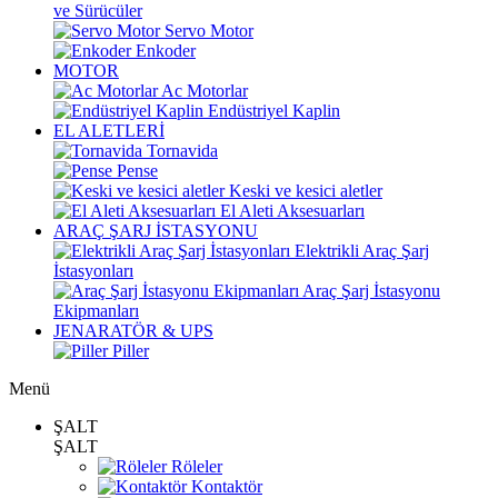
ve Sürücüler
Servo Motor
Enkoder
MOTOR
Ac Motorlar
Endüstriyel Kaplin
EL ALETLERİ
Tornavida
Pense
Keski ve kesici aletler
El Aleti Aksesuarları
ARAÇ ŞARJ İSTASYONU
Elektrikli Araç Şarj
İstasyonları
Araç Şarj İstasyonu
Ekipmanları
JENARATÖR & UPS
Piller
Menü
ŞALT
ŞALT
Röleler
Kontaktör