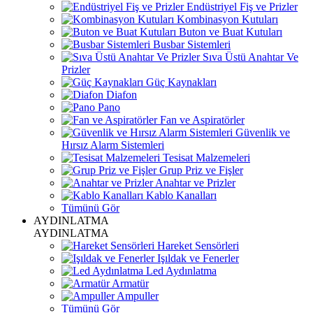
Endüstriyel Fiş ve Prizler
Kombinasyon Kutuları
Buton ve Buat Kutuları
Busbar Sistemleri
Sıva Üstü Anahtar Ve
Prizler
Güç Kaynakları
Diafon
Pano
Fan ve Aspiratörler
Güvenlik ve
Hırsız Alarm Sistemleri
Tesisat Malzemeleri
Grup Priz ve Fişler
Anahtar ve Prizler
Kablo Kanalları
Tümünü Gör
AYDINLATMA
AYDINLATMA
Hareket Sensörleri
Işıldak ve Fenerler
Led Aydınlatma
Armatür
Ampuller
Tümünü Gör