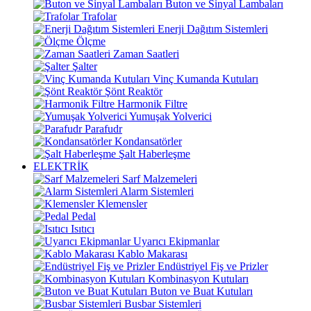
Buton ve Sinyal Lambaları
Trafolar
Enerji Dağıtım Sistemleri
Ölçme
Zaman Saatleri
Şalter
Vinç Kumanda Kutuları
Şönt Reaktör
Harmonik Filtre
Yumuşak Yolverici
Parafudr
Kondansatörler
Şalt Haberleşme
ELEKTRİK
Sarf Malzemeleri
Alarm Sistemleri
Klemensler
Pedal
Isıtıcı
Uyarıcı Ekipmanlar
Kablo Makarası
Endüstriyel Fiş ve Prizler
Kombinasyon Kutuları
Buton ve Buat Kutuları
Busbar Sistemleri