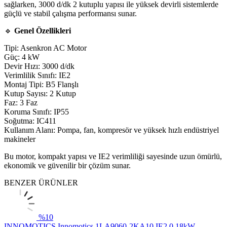
sağlarken, 3000 d/dk 2 kutuplu yapısı ile yüksek devirli sistemlerde
güçlü ve stabil çalışma performansı sunar.
🔹
Genel Özellikleri
Tipi: Asenkron AC Motor
Güç: 4 kW
Devir Hızı: 3000 d/dk
Verimlilik Sınıfı: IE2
Montaj Tipi: B5 Flanşlı
Kutup Sayısı: 2 Kutup
Faz: 3 Faz
Koruma Sınıfı: IP55
Soğutma: IC411
Kullanım Alanı: Pompa, fan, kompresör ve yüksek hızlı endüstriyel
makineler
Bu motor, kompakt yapısı ve IE2 verimliliği sayesinde uzun ömürlü,
ekonomik ve güvenilir bir çözüm sunar.
BENZER ÜRÜNLER
%
10
INNOMOTICS
Innomotics 1LA9060-2KA10 IE2 0,18kW