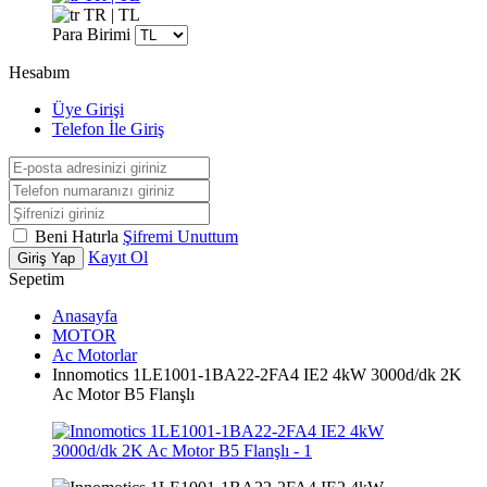
TR | TL
Para Birimi
Hesabım
Üye Girişi
Telefon İle Giriş
Beni Hatırla
Şifremi Unuttum
Kayıt Ol
Giriş Yap
Sepetim
Anasayfa
MOTOR
Ac Motorlar
Innomotics 1LE1001-1BA22-2FA4 IE2 4kW 3000d/dk 2K
Ac Motor B5 Flanşlı