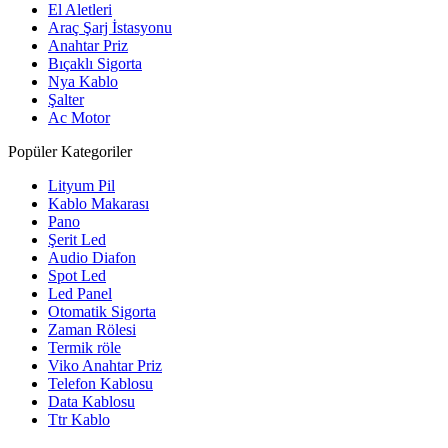
El Aletleri
Araç Şarj İstasyonu
Anahtar Priz
Bıçaklı Sigorta
Nya Kablo
Şalter
Ac Motor
Popüler Kategoriler
Lityum Pil
Kablo Makarası
Pano
Şerit Led
Audio Diafon
Spot Led
Led Panel
Otomatik Sigorta
Zaman Rölesi
Termik röle
Viko Anahtar Priz
Telefon Kablosu
Data Kablosu
Ttr Kablo