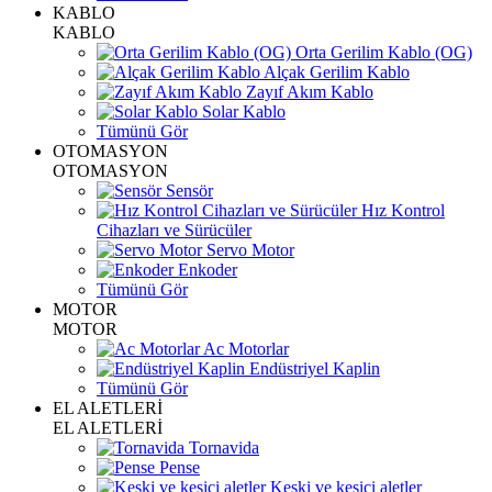
KABLO
KABLO
Orta Gerilim Kablo (OG)
Alçak Gerilim Kablo
Zayıf Akım Kablo
Solar Kablo
Tümünü Gör
OTOMASYON
OTOMASYON
Sensör
Hız Kontrol
Cihazları ve Sürücüler
Servo Motor
Enkoder
Tümünü Gör
MOTOR
MOTOR
Ac Motorlar
Endüstriyel Kaplin
Tümünü Gör
EL ALETLERİ
EL ALETLERİ
Tornavida
Pense
Keski ve kesici aletler