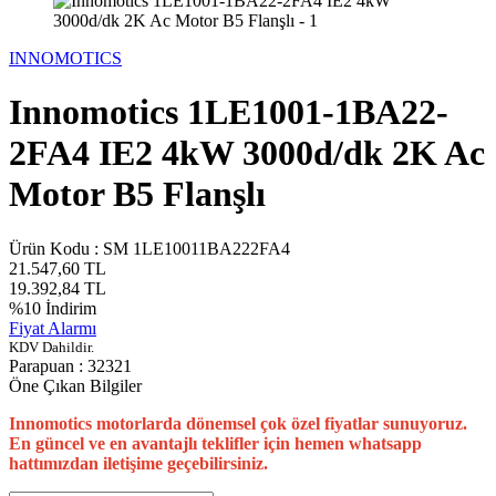
INNOMOTICS
Innomotics 1LE1001-1BA22-
2FA4 IE2 4kW 3000d/dk 2K Ac
Motor B5 Flanşlı
Ürün Kodu :
SM 1LE10011BA222FA4
21.547,60
TL
19.392,84
TL
%
10
İndirim
Fiyat Alarmı
KDV Dahildir.
Parapuan :
32321
Öne Çıkan Bilgiler
Innomotics motorlarda dönemsel çok özel fiyatlar sunuyoruz.
En güncel ve en avantajlı teklifler için hemen whatsapp
hattımızdan iletişime geçebilirsiniz.