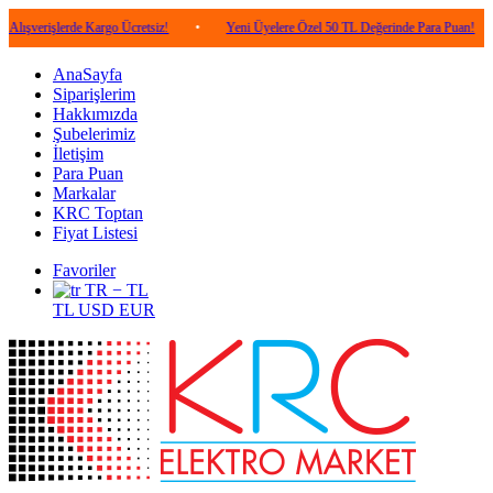
lerde Kargo Ücretsiz!
•
Yeni Üyelere Özel 50 TL Değerinde Para Puan!
•
5.0
AnaSayfa
Siparişlerim
Hakkımızda
Şubelerimiz
İletişim
Para Puan
Markalar
KRC Toptan
Fiyat Listesi
Favoriler
TR − TL
TL
USD
EUR