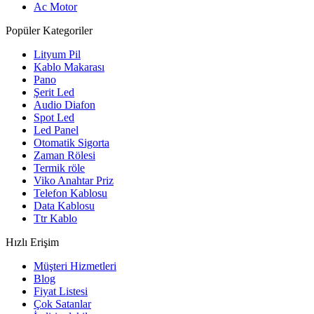
Ac Motor
Popüler Kategoriler
Lityum Pil
Kablo Makarası
Pano
Şerit Led
Audio Diafon
Spot Led
Led Panel
Otomatik Sigorta
Zaman Rölesi
Termik röle
Viko Anahtar Priz
Telefon Kablosu
Data Kablosu
Ttr Kablo
Hızlı Erişim
Müşteri Hizmetleri
Blog
Fiyat Listesi
Çok Satanlar