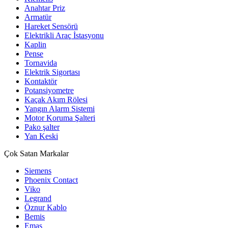
Anahtar Priz
Armatür
Hareket Sensörü
Elektrikli Araç İstasyonu
Kaplin
Pense
Tornavida
Elektrik Sigortası
Kontaktör
Potansiyometre
Kaçak Akım Rölesi
Yangın Alarm Sistemi
Motor Koruma Şalteri
Pako şalter
Yan Keski
Çok Satan Markalar
Siemens
Phoenix Contact
Viko
Legrand
Öznur Kablo
Bemis
Emas