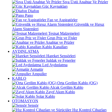
Sıva Üstü Anahtar Ve Prizler
Güç Kaynakları
Diafon
Pano
Fan ve Aspiratörler
Güvenlik ve Hırsız
Alarm Sistemleri
Tesisat Malzemeleri
Grup Priz ve Fişler
Anahtar ve Prizler
Kablo Kanalları
AYDINLATMA
Hareket Sensörleri
Işıldak ve Fenerler
Led Aydınlatma
Armatür
Ampuller
KABLO
Orta Gerilim Kablo (OG)
Alçak Gerilim Kablo
Zayıf Akım Kablo
Solar Kablo
OTOMASYON
Sensör
Hız Kontrol Cihazları