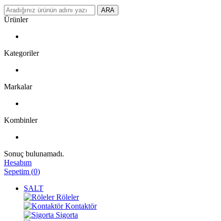
ARA
Ürünler
Kategoriler
Markalar
Kombinler
Sonuç bulunamadı.
Hesabım
Sepetim
(
0
)
ŞALT
Röleler
Kontaktör
Sigorta