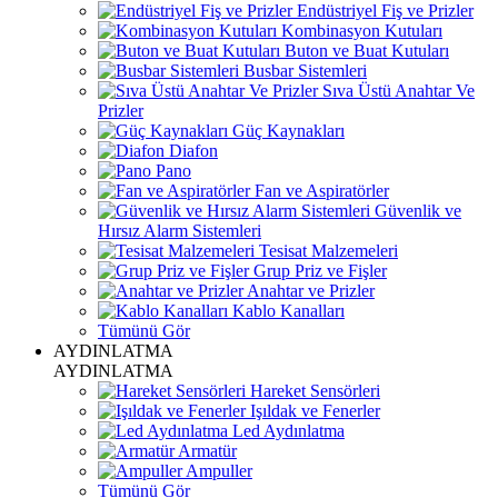
Endüstriyel Fiş ve Prizler
Kombinasyon Kutuları
Buton ve Buat Kutuları
Busbar Sistemleri
Sıva Üstü Anahtar Ve
Prizler
Güç Kaynakları
Diafon
Pano
Fan ve Aspiratörler
Güvenlik ve
Hırsız Alarm Sistemleri
Tesisat Malzemeleri
Grup Priz ve Fişler
Anahtar ve Prizler
Kablo Kanalları
Tümünü Gör
AYDINLATMA
AYDINLATMA
Hareket Sensörleri
Işıldak ve Fenerler
Led Aydınlatma
Armatür
Ampuller
Tümünü Gör