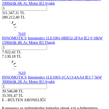
1000d/dk 6K Ac Motor B3 Ayaklı
311.347,11
TL
280.212,40
TL
%
10
INNOMOTICS
Innomotics 1LE1001-0BB32-2FA4 IE2 0,18kW
1500d/dk 4K Ac Motor B5 Flanşlı
7.922,42
TL
7.130,18
TL
%
10
INNOMOTICS
Innomotics 1LE1003-1CA13-4AA4 IE3 7,5kW
3000d/dk 2K Ac Motor B3 Ayaklı
39.546,08
TL
35.591,47
TL
E - BÜLTEN ABONELİĞİ
Kampanya ve indirimlerden haberdar olmak için e-bültenimize