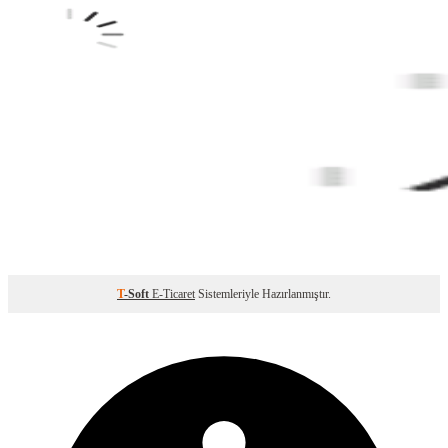
T
-Soft
E-Ticaret
Sistemleriyle Hazırlanmıştır.