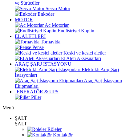
ve Sürücüler
Servo Motor
Enkoder
MOTOR
Ac Motorlar
Endüstriyel Kaplin
EL ALETLERİ
Tornavida
Pense
Keski ve kesici aletler
El Aleti Aksesuarları
ARAÇ ŞARJ İSTASYONU
Elektrikli Araç Şarj
İstasyonları
Araç Şarj İstasyonu
Ekipmanları
JENERATÖR & UPS
Piller
Menü
ŞALT
ŞALT
Röleler
Kontaktör