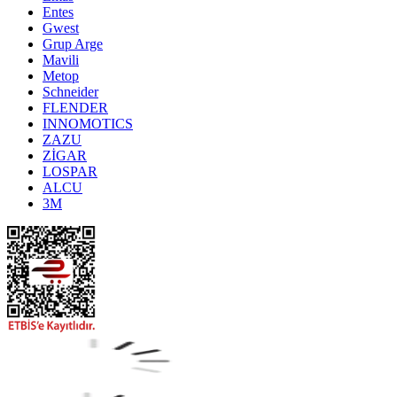
Entes
Gwest
Grup Arge
Mavili
Metop
Schneider
FLENDER
INNOMOTICS
ZAZU
ZİGAR
LOSPAR
ALCU
3M