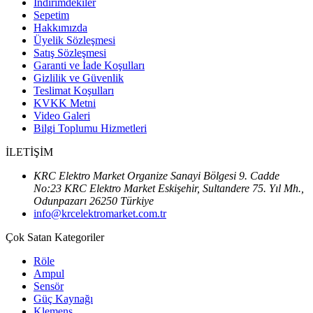
İndirimdekiler
Sepetim
Hakkımızda
Üyelik Sözleşmesi
Satış Sözleşmesi
Garanti ve İade Koşulları
Gizlilik ve Güvenlik
Teslimat Koşulları
KVKK Metni
Video Galeri
Bilgi Toplumu Hizmetleri
İLETİŞİM
KRC Elektro Market Organize Sanayi Bölgesi 9. Cadde
No:23 KRC Elektro Market Eskişehir, Sultandere 75. Yıl Mh.,
Odunpazarı 26250 Türkiye
info@krcelektromarket.com.tr
Çok Satan Kategoriler
Röle
Ampul
Sensör
Güç Kaynağı
Klemens