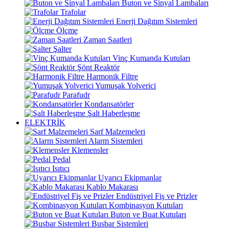
Buton ve Sinyal Lambaları
Trafolar
Enerji Dağıtım Sistemleri
Ölçme
Zaman Saatleri
Şalter
Vinç Kumanda Kutuları
Şönt Reaktör
Harmonik Filtre
Yumuşak Yolverici
Parafudr
Kondansatörler
Şalt Haberleşme
ELEKTRİK
Sarf Malzemeleri
Alarm Sistemleri
Klemensler
Pedal
Isıtıcı
Uyarıcı Ekipmanlar
Kablo Makarası
Endüstriyel Fiş ve Prizler
Kombinasyon Kutuları
Buton ve Buat Kutuları
Busbar Sistemleri