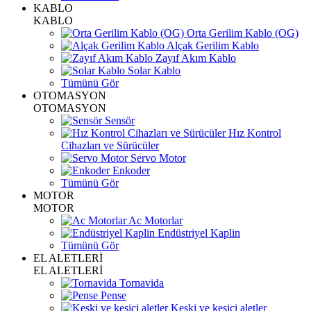
KABLO
KABLO
Orta Gerilim Kablo (OG)
Alçak Gerilim Kablo
Zayıf Akım Kablo
Solar Kablo
Tümünü Gör
OTOMASYON
OTOMASYON
Sensör
Hız Kontrol
Cihazları ve Sürücüler
Servo Motor
Enkoder
Tümünü Gör
MOTOR
MOTOR
Ac Motorlar
Endüstriyel Kaplin
Tümünü Gör
EL ALETLERİ
EL ALETLERİ
Tornavida
Pense
Keski ve kesici aletler