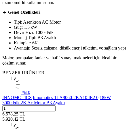
uzun ömürlü kullanım sunar.
🔹
Genel Özellikleri
Tipi: Asenkron AC Motor
Güç: 1,5 kW
Devir Hızı: 1000 d/dk
Montaj Tipi: B3 Ayaklı
Kutuplar: 6K
Avantajı: Sessiz çalışma, düşük enerji tüketimi ve sağlam yapı
Motor, pompalar, fanlar ve hafif sanayi makineleri için ideal bir
çözüm sunar.
BENZER ÜRÜNLER
%
10
INNOMOTICS
Innomotics 1LA9060-2KA10 IE2 0,18kW
3000d/dk 2K Ac Motor B3 Ayaklı
6.578,25
TL
5.920,42
TL