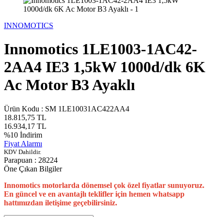
INNOMOTICS
Innomotics 1LE1003-1AC42-
2AA4 IE3 1,5kW 1000d/dk 6K
Ac Motor B3 Ayaklı
Ürün Kodu :
SM 1LE10031AC422AA4
18.815,75
TL
16.934,17
TL
%
10
İndirim
Fiyat Alarmı
KDV Dahildir.
Parapuan :
28224
Öne Çıkan Bilgiler
Innomotics motorlarda dönemsel çok özel fiyatlar sunuyoruz.
En güncel ve en avantajlı teklifler için hemen whatsapp
hattımızdan iletişime geçebilirsiniz.