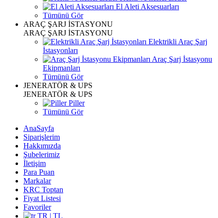
El Aleti Aksesuarları
Tümünü Gör
ARAÇ ŞARJ İSTASYONU
ARAÇ ŞARJ İSTASYONU
Elektrikli Araç Şarj
İstasyonları
Araç Şarj İstasyonu
Ekipmanları
Tümünü Gör
JENERATÖR & UPS
JENERATÖR & UPS
Piller
Tümünü Gör
AnaSayfa
Siparişlerim
Hakkımızda
Şubelerimiz
İletişim
Para Puan
Markalar
KRC Toptan
Fiyat Listesi
Favoriler
TR | TL