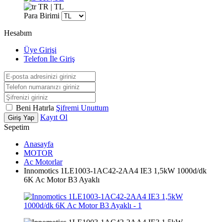
TR | TL
Para Birimi
Hesabım
Üye Girişi
Telefon İle Giriş
Beni Hatırla
Şifremi Unuttum
Kayıt Ol
Giriş Yap
Sepetim
Anasayfa
MOTOR
Ac Motorlar
Innomotics 1LE1003-1AC42-2AA4 IE3 1,5kW 1000d/dk
6K Ac Motor B3 Ayaklı