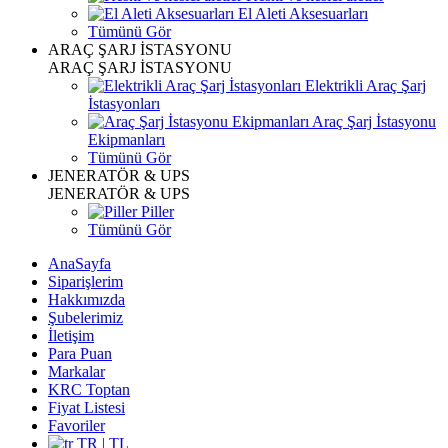
El Aleti Aksesuarları
Tümünü Gör
ARAÇ ŞARJ İSTASYONU
ARAÇ ŞARJ İSTASYONU
Elektrikli Araç Şarj
İstasyonları
Araç Şarj İstasyonu
Ekipmanları
Tümünü Gör
JENERATÖR & UPS
JENERATÖR & UPS
Piller
Tümünü Gör
AnaSayfa
Siparişlerim
Hakkımızda
Şubelerimiz
İletişim
Para Puan
Markalar
KRC Toptan
Fiyat Listesi
Favoriler
TR | TL