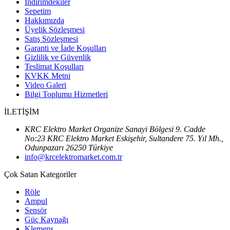
İndirimdekiler
Sepetim
Hakkımızda
Üyelik Sözleşmesi
Satış Sözleşmesi
Garanti ve İade Koşulları
Gizlilik ve Güvenlik
Teslimat Koşulları
KVKK Metni
Video Galeri
Bilgi Toplumu Hizmetleri
İLETİŞİM
KRC Elektro Market Organize Sanayi Bölgesi 9. Cadde
No:23 KRC Elektro Market Eskişehir, Sultandere 75. Yıl Mh.,
Odunpazarı 26250 Türkiye
info@krcelektromarket.com.tr
Çok Satan Kategoriler
Röle
Ampul
Sensör
Güç Kaynağı
Klemens