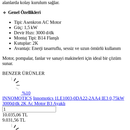
alanlarda kolay kurulum sağlar.
🔹
Genel Özellikleri
Tipi: Asenkron AC Motor
Güç: 1,5 kW
Devir Hızı: 3000 d/dk
Montaj Tipi: B14 Flanşlı
Kutuplar: 2K
Avantajı: Enerji tasarruflu, sessiz ve uzun ömürlü kullanım
Motor, pompalar, fanlar ve sanayi makineleri için ideal bir çözüm
sunar.
BENZER ÜRÜNLER
%
10
INNOMOTICS
Innomotics 1LE1003-0DA22-2AA4 IE3 0,75kW
3000d/dk 2K Ac Motor B3 Ayaklı
10.035,06
TL
9.031,56
TL