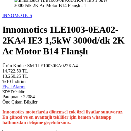
INNOMOTICS
Innomotics 1LE1003-0EA02-
2KA4 IE3 1,5kW 3000d/dk 2K
Ac Motor B14 Flanşlı
Ürün Kodu :
SM 1LE10030EA022KA4
14.722,50
TL
13.250,25
TL
%
10
İndirim
Fiyat Alarmı
KDV Dahildir.
Parapuan :
22084
Öne Çıkan Bilgiler
Innomotics motorlarda dönemsel çok özel fiyatlar sunuyoruz.
En güncel ve en avantajlı teklifler için hemen whatsapp
hattımızdan iletişime geçebilirsiniz.