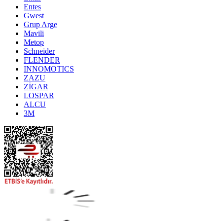
Entes
Gwest
Grup Arge
Mavili
Metop
Schneider
FLENDER
INNOMOTICS
ZAZU
ZİGAR
LOSPAR
ALCU
3M