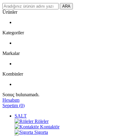
ARA
Ürünler
Kategoriler
Markalar
Kombinler
Sonuç bulunamadı.
Hesabım
Sepetim
(
0
)
ŞALT
Röleler
Kontaktör
Sigorta