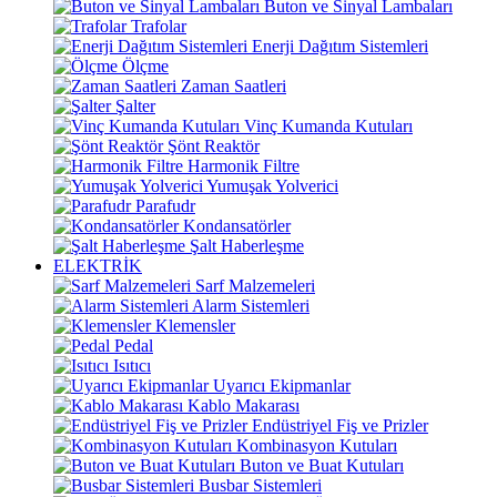
Buton ve Sinyal Lambaları
Trafolar
Enerji Dağıtım Sistemleri
Ölçme
Zaman Saatleri
Şalter
Vinç Kumanda Kutuları
Şönt Reaktör
Harmonik Filtre
Yumuşak Yolverici
Parafudr
Kondansatörler
Şalt Haberleşme
ELEKTRİK
Sarf Malzemeleri
Alarm Sistemleri
Klemensler
Pedal
Isıtıcı
Uyarıcı Ekipmanlar
Kablo Makarası
Endüstriyel Fiş ve Prizler
Kombinasyon Kutuları
Buton ve Buat Kutuları
Busbar Sistemleri