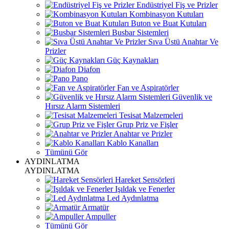
Endüstriyel Fiş ve Prizler
Kombinasyon Kutuları
Buton ve Buat Kutuları
Busbar Sistemleri
Sıva Üstü Anahtar Ve
Prizler
Güç Kaynakları
Diafon
Pano
Fan ve Aspiratörler
Güvenlik ve
Hırsız Alarm Sistemleri
Tesisat Malzemeleri
Grup Priz ve Fişler
Anahtar ve Prizler
Kablo Kanalları
Tümünü Gör
AYDINLATMA
AYDINLATMA
Hareket Sensörleri
Işıldak ve Fenerler
Led Aydınlatma
Armatür
Ampuller
Tümünü Gör