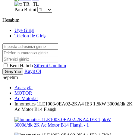
TR | TL
Para Birimi
Hesabım
Üye Girişi
Telefon İle Giriş
Beni Hatırla
Şifremi Unuttum
Kayıt Ol
Giriş Yap
Sepetim
Anasayfa
MOTOR
Ac Motorlar
Innomotics 1LE1003-0EA02-2KA4 IE3 1,5kW 3000d/dk 2K
Ac Motor B14 Flanşlı