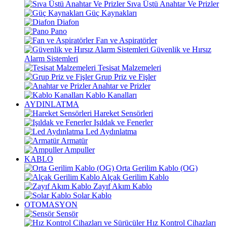
Sıva Üstü Anahtar Ve Prizler
Güç Kaynakları
Diafon
Pano
Fan ve Aspiratörler
Güvenlik ve Hırsız
Alarm Sistemleri
Tesisat Malzemeleri
Grup Priz ve Fişler
Anahtar ve Prizler
Kablo Kanalları
AYDINLATMA
Hareket Sensörleri
Işıldak ve Fenerler
Led Aydınlatma
Armatür
Ampuller
KABLO
Orta Gerilim Kablo (OG)
Alçak Gerilim Kablo
Zayıf Akım Kablo
Solar Kablo
OTOMASYON
Sensör
Hız Kontrol Cihazları