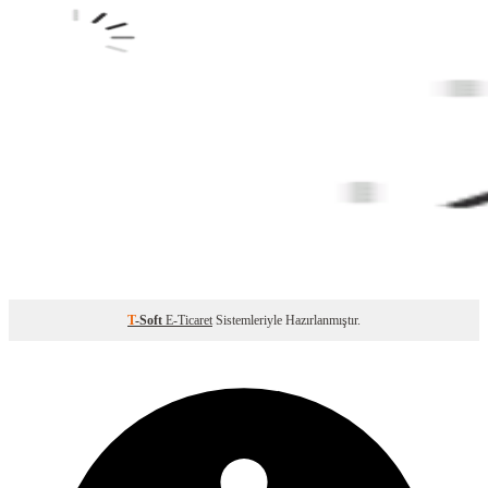
T
-Soft
E-Ticaret
Sistemleriyle Hazırlanmıştır.