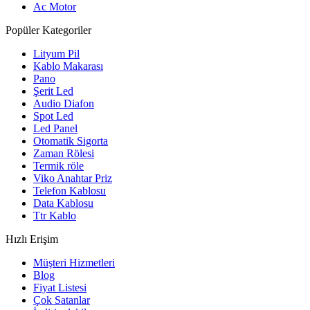
Ac Motor
Popüler Kategoriler
Lityum Pil
Kablo Makarası
Pano
Şerit Led
Audio Diafon
Spot Led
Led Panel
Otomatik Sigorta
Zaman Rölesi
Termik röle
Viko Anahtar Priz
Telefon Kablosu
Data Kablosu
Ttr Kablo
Hızlı Erişim
Müşteri Hizmetleri
Blog
Fiyat Listesi
Çok Satanlar