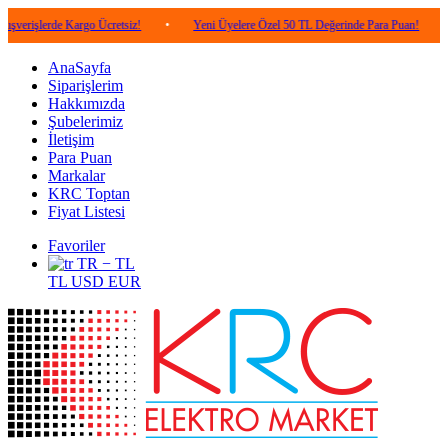
lerde Kargo Ücretsiz!
•
Yeni Üyelere Özel 50 TL Değerinde Para Puan!
•
5.0
AnaSayfa
Siparişlerim
Hakkımızda
Şubelerimiz
İletişim
Para Puan
Markalar
KRC Toptan
Fiyat Listesi
Favoriler
TR − TL
TL
USD
EUR