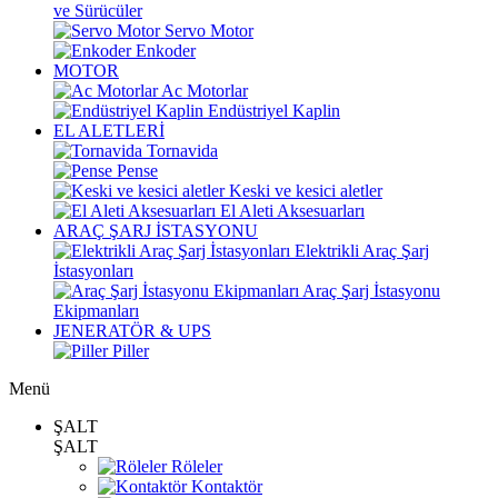
ve Sürücüler
Servo Motor
Enkoder
MOTOR
Ac Motorlar
Endüstriyel Kaplin
EL ALETLERİ
Tornavida
Pense
Keski ve kesici aletler
El Aleti Aksesuarları
ARAÇ ŞARJ İSTASYONU
Elektrikli Araç Şarj
İstasyonları
Araç Şarj İstasyonu
Ekipmanları
JENERATÖR & UPS
Piller
Menü
ŞALT
ŞALT
Röleler
Kontaktör