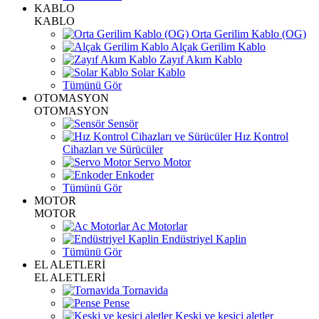
KABLO
KABLO
Orta Gerilim Kablo (OG)
Alçak Gerilim Kablo
Zayıf Akım Kablo
Solar Kablo
Tümünü Gör
OTOMASYON
OTOMASYON
Sensör
Hız Kontrol
Cihazları ve Sürücüler
Servo Motor
Enkoder
Tümünü Gör
MOTOR
MOTOR
Ac Motorlar
Endüstriyel Kaplin
Tümünü Gör
EL ALETLERİ
EL ALETLERİ
Tornavida
Pense
Keski ve kesici aletler