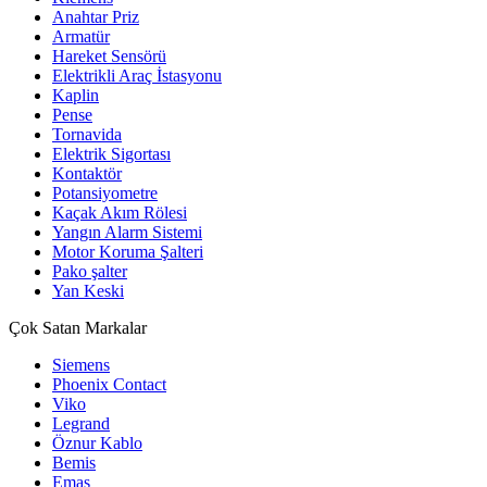
Anahtar Priz
Armatür
Hareket Sensörü
Elektrikli Araç İstasyonu
Kaplin
Pense
Tornavida
Elektrik Sigortası
Kontaktör
Potansiyometre
Kaçak Akım Rölesi
Yangın Alarm Sistemi
Motor Koruma Şalteri
Pako şalter
Yan Keski
Çok Satan Markalar
Siemens
Phoenix Contact
Viko
Legrand
Öznur Kablo
Bemis
Emas