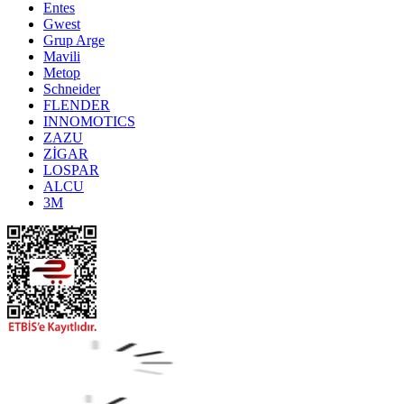
Entes
Gwest
Grup Arge
Mavili
Metop
Schneider
FLENDER
INNOMOTICS
ZAZU
ZİGAR
LOSPAR
ALCU
3M