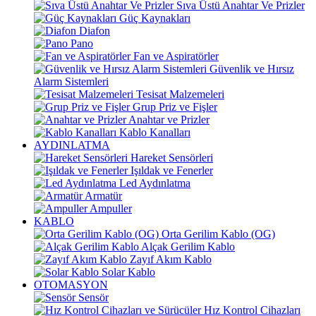
Sıva Üstü Anahtar Ve Prizler
Güç Kaynakları
Diafon
Pano
Fan ve Aspiratörler
Güvenlik ve Hırsız
Alarm Sistemleri
Tesisat Malzemeleri
Grup Priz ve Fişler
Anahtar ve Prizler
Kablo Kanalları
AYDINLATMA
Hareket Sensörleri
Işıldak ve Fenerler
Led Aydınlatma
Armatür
Ampuller
KABLO
Orta Gerilim Kablo (OG)
Alçak Gerilim Kablo
Zayıf Akım Kablo
Solar Kablo
OTOMASYON
Sensör
Hız Kontrol Cihazları