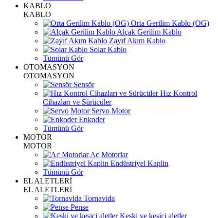
KABLO
KABLO
Orta Gerilim Kablo (OG)
Alçak Gerilim Kablo
Zayıf Akım Kablo
Solar Kablo
Tümünü Gör
OTOMASYON
OTOMASYON
Sensör
Hız Kontrol
Cihazları ve Sürücüler
Servo Motor
Enkoder
Tümünü Gör
MOTOR
MOTOR
Ac Motorlar
Endüstriyel Kaplin
Tümünü Gör
EL ALETLERİ
EL ALETLERİ
Tornavida
Pense
Keski ve kesici aletler