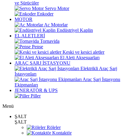
ve Sürücüler
Servo Motor
Enkoder
MOTOR
Ac Motorlar
Endüstriyel Kaplin
EL ALETLERİ
Tornavida
Pense
Keski ve kesici aletler
El Aleti Aksesuarları
ARAÇ ŞARJ İSTASYONU
Elektrikli Araç Şarj
İstasyonları
Araç Şarj İstasyonu
Ekipmanları
JENERATÖR & UPS
Piller
Menü
ŞALT
ŞALT
Röleler
Kontaktör