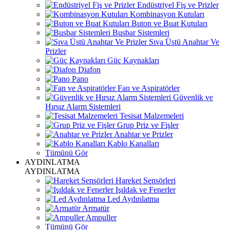
Endüstriyel Fiş ve Prizler
Kombinasyon Kutuları
Buton ve Buat Kutuları
Busbar Sistemleri
Sıva Üstü Anahtar Ve
Prizler
Güç Kaynakları
Diafon
Pano
Fan ve Aspiratörler
Güvenlik ve
Hırsız Alarm Sistemleri
Tesisat Malzemeleri
Grup Priz ve Fişler
Anahtar ve Prizler
Kablo Kanalları
Tümünü Gör
AYDINLATMA
AYDINLATMA
Hareket Sensörleri
Işıldak ve Fenerler
Led Aydınlatma
Armatür
Ampuller
Tümünü Gör