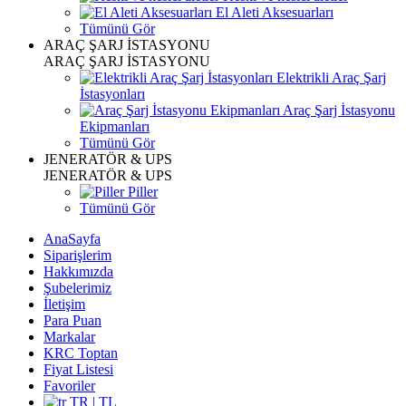
El Aleti Aksesuarları
Tümünü Gör
ARAÇ ŞARJ İSTASYONU
ARAÇ ŞARJ İSTASYONU
Elektrikli Araç Şarj
İstasyonları
Araç Şarj İstasyonu
Ekipmanları
Tümünü Gör
JENERATÖR & UPS
JENERATÖR & UPS
Piller
Tümünü Gör
AnaSayfa
Siparişlerim
Hakkımızda
Şubelerimiz
İletişim
Para Puan
Markalar
KRC Toptan
Fiyat Listesi
Favoriler
TR | TL