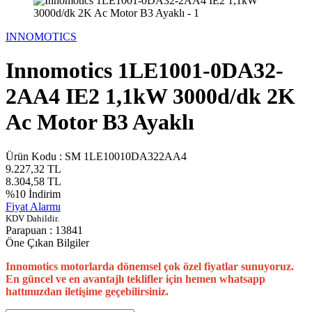
INNOMOTICS
Innomotics 1LE1001-0DA32-
2AA4 IE2 1,1kW 3000d/dk 2K
Ac Motor B3 Ayaklı
Ürün Kodu :
SM 1LE10010DA322AA4
9.227,32
TL
8.304,58
TL
%
10
İndirim
Fiyat Alarmı
KDV Dahildir.
Parapuan :
13841
Öne Çıkan Bilgiler
Innomotics motorlarda dönemsel çok özel fiyatlar sunuyoruz.
En güncel ve en avantajlı teklifler için hemen whatsapp
hattımızdan iletişime geçebilirsiniz.