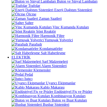
Buton ve Sinyal Lambaları
Trafolar
Enerji Dağıtım Sistemleri
Ölçme
Zaman Saatleri
Şalter
Vinç Kumanda Kutuları
Şönt Reaktör
Harmonik Filtre
Yumuşak Yolverici
Parafudr
Kondansatörler
Şalt Haberleşme
ELEKTRİK
Sarf Malzemeleri
Alarm Sistemleri
Klemensler
Pedal
Isıtıcı
Uyarıcı Ekipmanlar
Kablo Makarası
Endüstriyel Fiş ve Prizler
Kombinasyon Kutuları
Buton ve Buat Kutuları
Busbar Sistemleri