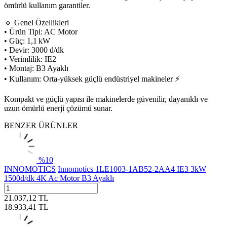
ömürlü kullanım garantiler.
🔹 Genel Özellikleri
• Ürün Tipi: AC Motor
• Güç: 1,1 kW
• Devir: 3000 d/dk
• Verimlilik: IE2
• Montaj: B3 Ayaklı
• Kullanım: Orta-yüksek güçlü endüstriyel makineler ⚡
Kompakt ve güçlü yapısı ile makinelerde güvenilir, dayanıklı ve
uzun ömürlü enerji çözümü sunar.
BENZER ÜRÜNLER
%
10
INNOMOTICS
Innomotics 1LE1003-1AB52-2AA4 IE3 3kW
1500d/dk 4K Ac Motor B3 Ayaklı
21.037,12
TL
18.933,41
TL