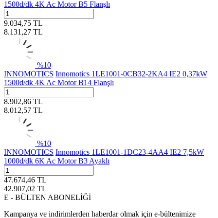
1500d/dk 4K Ac Motor B5 Flanşlı
9.034,75
TL
8.131,27
TL
%
10
INNOMOTICS
Innomotics 1LE1001-0CB32-2KA4 IE2 0,37kW
1500d/dk 4K Ac Motor B14 Flanşlı
8.902,86
TL
8.012,57
TL
%
10
INNOMOTICS
Innomotics 1LE1001-1DC23-4AA4 IE2 7,5kW
1000d/dk 6K Ac Motor B3 Ayaklı
47.674,46
TL
42.907,02
TL
E - BÜLTEN ABONELİĞİ
Kampanya ve indirimlerden haberdar olmak için e-bültenimize