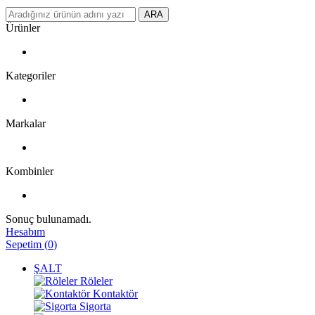
ARA
Ürünler
Kategoriler
Markalar
Kombinler
Sonuç bulunamadı.
Hesabım
Sepetim
(
0
)
ŞALT
Röleler
Kontaktör
Sigorta