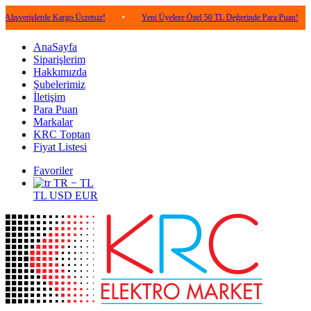
lerde Kargo Ücretsiz!
•
Yeni Üyelere Özel 50 TL Değerinde Para Puan!
•
5.0
AnaSayfa
Siparişlerim
Hakkımızda
Şubelerimiz
İletişim
Para Puan
Markalar
KRC Toptan
Fiyat Listesi
Favoriler
TR − TL
TL
USD
EUR