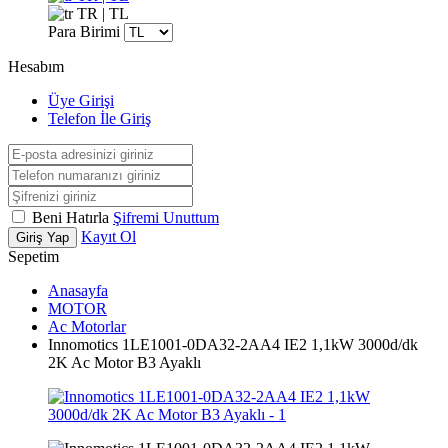
TR | TL
Para Birimi
Hesabım
Üye Girişi
Telefon İle Giriş
Beni Hatırla
Şifremi Unuttum
Kayıt Ol
Giriş Yap
Sepetim
Anasayfa
MOTOR
Ac Motorlar
Innomotics 1LE1001-0DA32-2AA4 IE2 1,1kW 3000d/dk
2K Ac Motor B3 Ayaklı