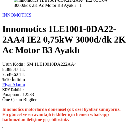
INNOMOTICS
Innomotics 1LE1001-0DA22-
2AA4 IE2 0,75kW 3000d/dk 2K
Ac Motor B3 Ayaklı
Ürün Kodu :
SM 1LE10010DA222AA4
8.388,47
TL
7.549,62
TL
%
10
İndirim
Fiyat Alarmı
KDV Dahildir.
Parapuan :
12583
Öne Çıkan Bilgiler
Innomotics motorlarda dönemsel çok özel fiyatlar sunuyoruz.
En güncel ve en avantajlı teklifler için hemen whatsapp
hattımızdan iletişime geçebilirsiniz.