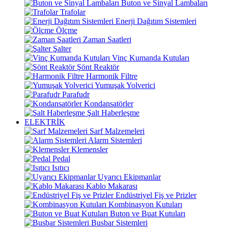
Buton ve Sinyal Lambaları
Trafolar
Enerji Dağıtım Sistemleri
Ölçme
Zaman Saatleri
Şalter
Vinç Kumanda Kutuları
Şönt Reaktör
Harmonik Filtre
Yumuşak Yolverici
Parafudr
Kondansatörler
Şalt Haberleşme
ELEKTRİK
Sarf Malzemeleri
Alarm Sistemleri
Klemensler
Pedal
Isıtıcı
Uyarıcı Ekipmanlar
Kablo Makarası
Endüstriyel Fiş ve Prizler
Kombinasyon Kutuları
Buton ve Buat Kutuları
Busbar Sistemleri