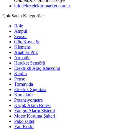
Odunpazarı 26250 Türkiye
info@krcelektromarket.com.tr
Çok Satan Kategoriler
Röle
Ampul
Sensör
Güç Kaynağı
Klemens
Anahtar Priz
Armatür
Hareket Sensörü
Elektrikli Araç İstasyonu
Kaplin
Pense
Tornavida
Elektrik Sigortası
Kontaktör
Potansiyometre
Kaçak Akım Rölesi
Yangın Alarm Sistemi
Motor Koruma Şalteri
Pako şalter
Yan Keski