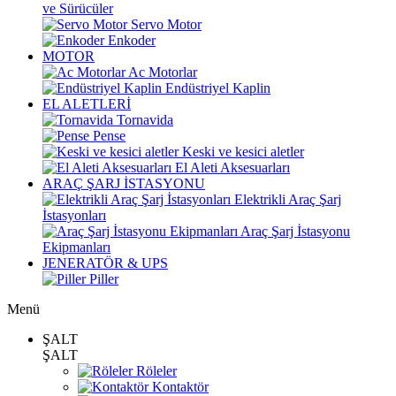
ve Sürücüler
Servo Motor
Enkoder
MOTOR
Ac Motorlar
Endüstriyel Kaplin
EL ALETLERİ
Tornavida
Pense
Keski ve kesici aletler
El Aleti Aksesuarları
ARAÇ ŞARJ İSTASYONU
Elektrikli Araç Şarj
İstasyonları
Araç Şarj İstasyonu
Ekipmanları
JENERATÖR & UPS
Piller
Menü
ŞALT
ŞALT
Röleler
Kontaktör