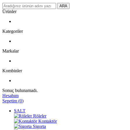
ARA
Ürünler
Kategoriler
Markalar
Kombinler
Sonuç bulunamadı.
Hesabım
Sepetim
(
0
)
ŞALT
Röleler
Kontaktör
Sigorta