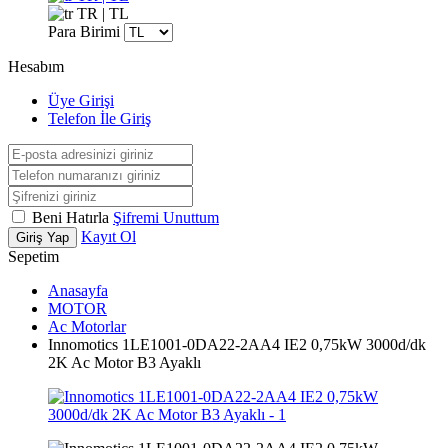
TR | TL
Para Birimi
Hesabım
Üye Girişi
Telefon İle Giriş
Beni Hatırla
Şifremi Unuttum
Kayıt Ol
Giriş Yap
Sepetim
Anasayfa
MOTOR
Ac Motorlar
Innomotics 1LE1001-0DA22-2AA4 IE2 0,75kW 3000d/dk
2K Ac Motor B3 Ayaklı