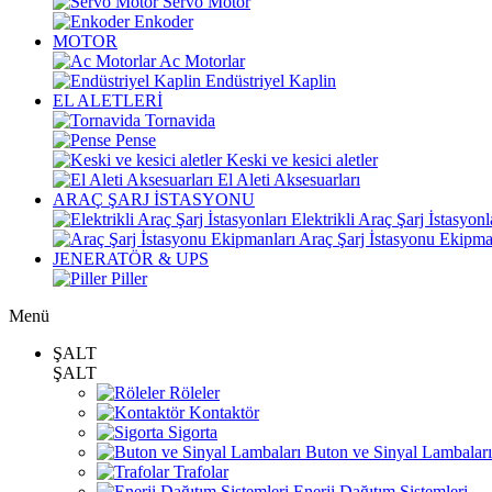
Servo Motor
Enkoder
MOTOR
Ac Motorlar
Endüstriyel Kaplin
EL ALETLERİ
Tornavida
Pense
Keski ve kesici aletler
El Aleti Aksesuarları
ARAÇ ŞARJ İSTASYONU
Elektrikli Araç Şarj İstasyonl
Araç Şarj İstasyonu Ekipma
JENERATÖR & UPS
Piller
Menü
ŞALT
ŞALT
Röleler
Kontaktör
Sigorta
Buton ve Sinyal Lambaları
Trafolar
Enerji Dağıtım Sistemleri