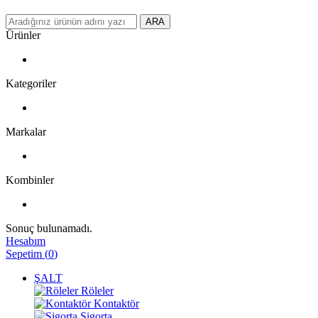
ARA
Ürünler
Kategoriler
Markalar
Kombinler
Sonuç bulunamadı.
Hesabım
Sepetim
(
0
)
ŞALT
Röleler
Kontaktör
Sigorta