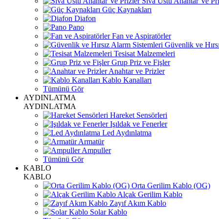
Sıva Üstü Anahtar Ve Pri
Güç Kaynakları
Diafon
Pano
Fan ve Aspiratörler
Güvenlik ve Hırsı
Tesisat Malzemeleri
Grup Priz ve Fişler
Anahtar ve Prizler
Kablo Kanalları
Tümünü Gör
AYDINLATMA
AYDINLATMA
Hareket Sensörleri
Işıldak ve Fenerler
Led Aydınlatma
Armatür
Ampuller
Tümünü Gör
KABLO
KABLO
Orta Gerilim Kablo (OG)
Alçak Gerilim Kablo
Zayıf Akım Kablo
Solar Kablo