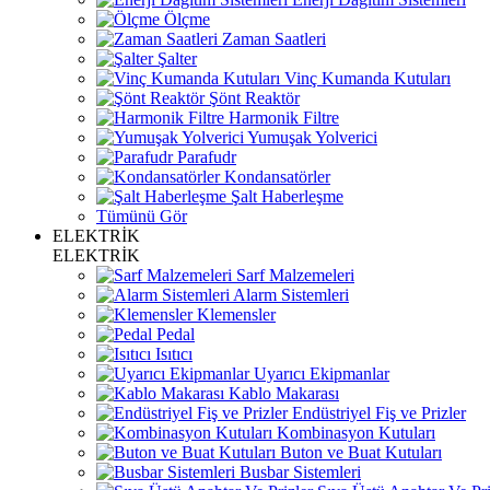
Ölçme
Zaman Saatleri
Şalter
Vinç Kumanda Kutuları
Şönt Reaktör
Harmonik Filtre
Yumuşak Yolverici
Parafudr
Kondansatörler
Şalt Haberleşme
Tümünü Gör
ELEKTRİK
ELEKTRİK
Sarf Malzemeleri
Alarm Sistemleri
Klemensler
Pedal
Isıtıcı
Uyarıcı Ekipmanlar
Kablo Makarası
Endüstriyel Fiş ve Prizler
Kombinasyon Kutuları
Buton ve Buat Kutuları
Busbar Sistemleri