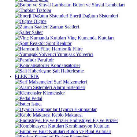
Buton ve Sinyal Lambaları
Trafolar
Enerji Dağıtım Sistemleri
Ölçme
Zaman Saatleri
Şalter
Vinç Kumanda Kutuları
Şönt Reaktör
Harmonik Filtre
Yumuşak Yolverici
Parafudr
Kondansatörler
Şalt Haberleşme
ELEKTRİK
Sarf Malzemeleri
Alarm Sistemleri
Klemensler
Pedal
Isıtıcı
Uyarıcı Ekipmanlar
Kablo Makarası
Endüstriyel Fiş ve Prizler
Kombinasyon Kutuları
Buton ve Buat Kutuları
Busbar Sistemleri