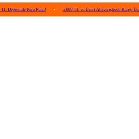
rinde Para Puan!
•
5.000 TL ve Üzeri Alışverişlerde Kargo Ücretsiz!