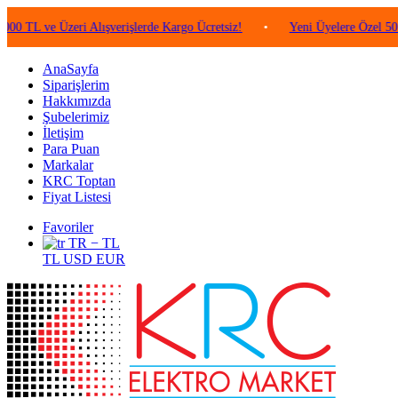
e Üzeri Alışverişlerde Kargo Ücretsiz!
•
Yeni Üyelere Özel 50 TL Değe
AnaSayfa
Siparişlerim
Hakkımızda
Şubelerimiz
İletişim
Para Puan
Markalar
KRC Toptan
Fiyat Listesi
Favoriler
TR − TL
TL
USD
EUR