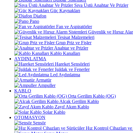
Sıva Üstü Anahtar Ve Prizler
Güç Kaynakları
Diafon
Pano
Fan ve Aspiratörler
Güvenlik ve Hırsız Alar
Tesisat Malzemeleri
Grup Priz ve Fişler
Anahtar ve Prizler
Kablo Kanalları
AYDINLATMA
Hareket Sensörleri
Işıldak ve Fenerler
Led Aydınlatma
Armatür
Ampuller
KABLO
Orta Gerilim Kablo (OG)
Alçak Gerilim Kablo
Zayıf Akım Kablo
Solar Kablo
OTOMASYON
Sensör
Hız Kontrol Cihazları ve