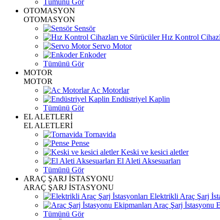
Tümünü Gör
OTOMASYON
OTOMASYON
Sensör
Hız Kontrol Cihazl
Servo Motor
Enkoder
Tümünü Gör
MOTOR
MOTOR
Ac Motorlar
Endüstriyel Kaplin
Tümünü Gör
EL ALETLERİ
EL ALETLERİ
Tornavida
Pense
Keski ve kesici aletler
El Aleti Aksesuarları
Tümünü Gör
ARAÇ ŞARJ İSTASYONU
ARAÇ ŞARJ İSTASYONU
Elektrikli Araç Şarj İst
Araç Şarj İstasyonu 
Tümünü Gör