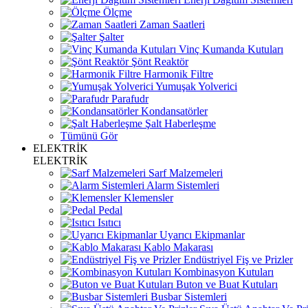
Ölçme
Zaman Saatleri
Şalter
Vinç Kumanda Kutuları
Şönt Reaktör
Harmonik Filtre
Yumuşak Yolverici
Parafudr
Kondansatörler
Şalt Haberleşme
Tümünü Gör
ELEKTRİK
ELEKTRİK
Sarf Malzemeleri
Alarm Sistemleri
Klemensler
Pedal
Isıtıcı
Uyarıcı Ekipmanlar
Kablo Makarası
Endüstriyel Fiş ve Prizler
Kombinasyon Kutuları
Buton ve Buat Kutuları
Busbar Sistemleri