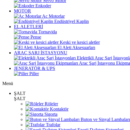
Servo Motor
Enkoder
MOTOR
Ac Motorlar
Endüstriyel Kaplin
EL ALETLERİ
Tornavida
Pense
Keski ve kesici aletler
El Aleti Aksesuarları
ARAÇ ŞARJ İSTASYONU
Elektrikli Araç Şarj İstasyonl
Araç Şarj İstasyonu Ekipma
JENERATÖR & UPS
Piller
Menü
ŞALT
ŞALT
Röleler
Kontaktör
Sigorta
Buton ve Sinyal Lambaları
Trafolar
Enerji Dağıtım Sistemleri