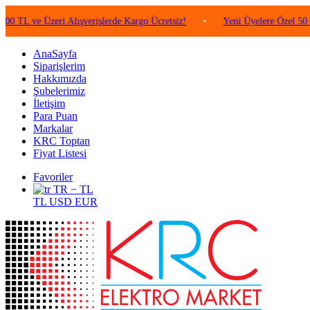
 ve Üzeri Alışverişlerde Kargo Ücretsiz!
•
Yeni Üyelere Özel 50 TL Değ
AnaSayfa
Siparişlerim
Hakkımızda
Şubelerimiz
İletişim
Para Puan
Markalar
KRC Toptan
Fiyat Listesi
Favoriler
TR − TL
TL
USD
EUR