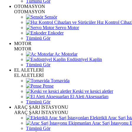
Tümünü Gör
OTOMASYON
OTOMASYON
Sensör
Hız Kontrol Cihazl
Servo Motor
Enkoder
Tümünü Gör
MOTOR
MOTOR
Ac Motorlar
Endüstriyel Kaplin
Tümünü Gör
EL ALETLERİ
EL ALETLERİ
Tornavida
Pense
Keski ve kesici aletler
El Aleti Aksesuarları
Tümünü Gör
ARAÇ ŞARJ İSTASYONU
ARAÇ ŞARJ İSTASYONU
Elektrikli Araç Şarj İst
Araç Şarj İstasyonu 
Tümünü Gör