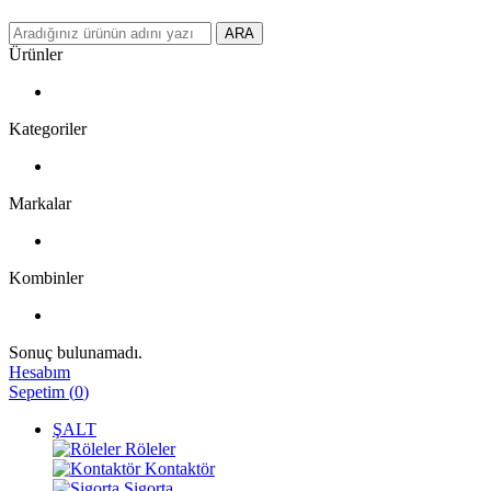
ARA
Ürünler
Kategoriler
Markalar
Kombinler
Sonuç bulunamadı.
Hesabım
Sepetim
(
0
)
ŞALT
Röleler
Kontaktör
Sigorta