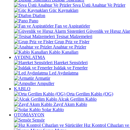
Sıva Üstü Anahtar Ve Prizler
Güç Kaynakları
Diafon
Pano
Fan ve Aspiratörler
Güvenlik ve Hırsız Alar
Tesisat Malzemeleri
Grup Priz ve Fişler
Anahtar ve Prizler
Kablo Kanalları
AYDINLATMA
Hareket Sensörleri
Işıldak ve Fenerler
Led Aydınlatma
Armatür
Ampuller
KABLO
Orta Gerilim Kablo (OG)
Alçak Gerilim Kablo
Zayıf Akım Kablo
Solar Kablo
OTOMASYON
Sensör
Hız Kontrol Cihazları ve