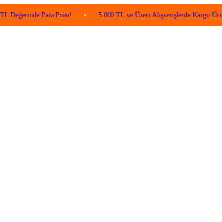
erinde Para Puan!
•
5.000 TL ve Üzeri Alışverişlerde Kargo Ücretsiz!