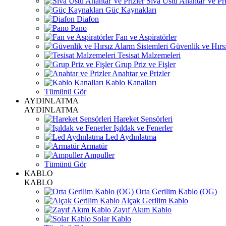
Sıva Üstü Anahtar Ve Pri
Güç Kaynakları
Diafon
Pano
Fan ve Aspiratörler
Güvenlik ve Hırsı
Tesisat Malzemeleri
Grup Priz ve Fişler
Anahtar ve Prizler
Kablo Kanalları
Tümünü Gör
AYDINLATMA
AYDINLATMA
Hareket Sensörleri
Işıldak ve Fenerler
Led Aydınlatma
Armatür
Ampuller
Tümünü Gör
KABLO
KABLO
Orta Gerilim Kablo (OG)
Alçak Gerilim Kablo
Zayıf Akım Kablo
Solar Kablo