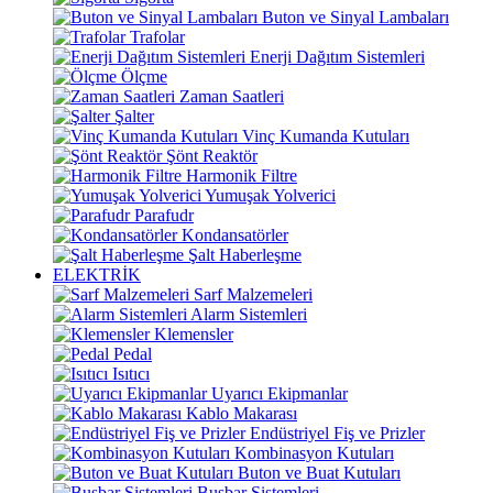
Buton ve Sinyal Lambaları
Trafolar
Enerji Dağıtım Sistemleri
Ölçme
Zaman Saatleri
Şalter
Vinç Kumanda Kutuları
Şönt Reaktör
Harmonik Filtre
Yumuşak Yolverici
Parafudr
Kondansatörler
Şalt Haberleşme
ELEKTRİK
Sarf Malzemeleri
Alarm Sistemleri
Klemensler
Pedal
Isıtıcı
Uyarıcı Ekipmanlar
Kablo Makarası
Endüstriyel Fiş ve Prizler
Kombinasyon Kutuları
Buton ve Buat Kutuları
Busbar Sistemleri