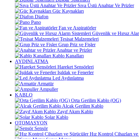
Sıva Üstü Anahtar Ve Prizler
Güç Kaynakları
Diafon
Pano
Fan ve Aspiratörler
Güvenlik ve Hırsız Alar
Tesisat Malzemeleri
Grup Priz ve Fişler
Anahtar ve Prizler
Kablo Kanalları
AYDINLATMA
Hareket Sensörleri
Işıldak ve Fenerler
Led Aydınlatma
Armatür
Ampuller
KABLO
Orta Gerilim Kablo (OG)
Alçak Gerilim Kablo
Zayıf Akım Kablo
Solar Kablo
OTOMASYON
Sensör
Hız Kontrol Cihazları ve