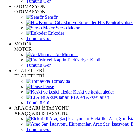
Tümünü Gör
OTOMASYON
OTOMASYON
Sensör
Hız Kontrol Cihazl
Servo Motor
Enkoder
Tümünü Gör
MOTOR
MOTOR
Ac Motorlar
Endüstriyel Kaplin
Tümünü Gör
EL ALETLERİ
EL ALETLERİ
Tornavida
Pense
Keski ve kesici aletler
El Aleti Aksesuarları
Tümünü Gör
ARAÇ ŞARJ İSTASYONU
ARAÇ ŞARJ İSTASYONU
Elektrikli Araç Şarj İst
Araç Şarj İstasyonu 
Tümünü Gör