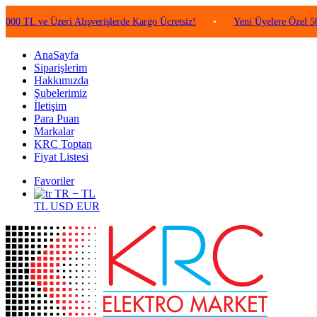
ve Üzeri Alışverişlerde Kargo Ücretsiz!
•
Yeni Üyelere Özel 50 TL Değ
AnaSayfa
Siparişlerim
Hakkımızda
Şubelerimiz
İletişim
Para Puan
Markalar
KRC Toptan
Fiyat Listesi
Favoriler
TR − TL
TL
USD
EUR