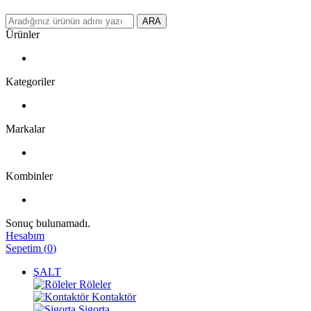
ARA
Ürünler
Kategoriler
Markalar
Kombinler
Sonuç bulunamadı.
Hesabım
Sepetim
(
0
)
ŞALT
Röleler
Kontaktör
Sigorta