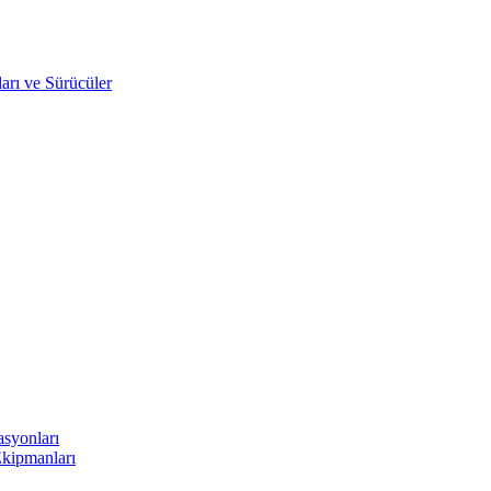
arı ve Sürücüler
asyonları
Ekipmanları