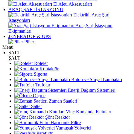
El Aleti Aksesuarları
ARAÇ ŞARJ İSTASYONU
Elektrikli Araç Şarj
İstasyonları
Araç Şarj İstasyonu
Ekipmanları
JENERATÖR & UPS
Piller
Menü
ŞALT
ŞALT
Röleler
Kontaktör
Sigorta
Buton ve Sinyal Lambaları
Trafolar
Enerji Dağıtım Sistemleri
Ölçme
Zaman Saatleri
Şalter
Vinç Kumanda Kutuları
Şönt Reaktör
Harmonik Filtre
Yumuşak Yolverici
Parafudr