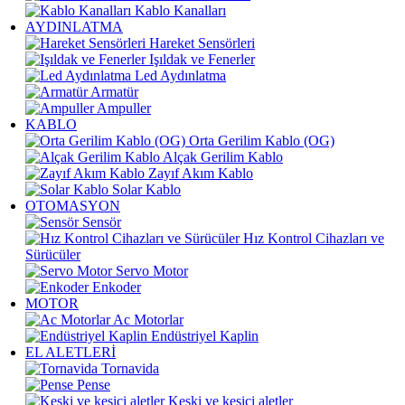
Kablo Kanalları
AYDINLATMA
Hareket Sensörleri
Işıldak ve Fenerler
Led Aydınlatma
Armatür
Ampuller
KABLO
Orta Gerilim Kablo (OG)
Alçak Gerilim Kablo
Zayıf Akım Kablo
Solar Kablo
OTOMASYON
Sensör
Hız Kontrol Cihazları ve
Sürücüler
Servo Motor
Enkoder
MOTOR
Ac Motorlar
Endüstriyel Kaplin
EL ALETLERİ
Tornavida
Pense
Keski ve kesici aletler