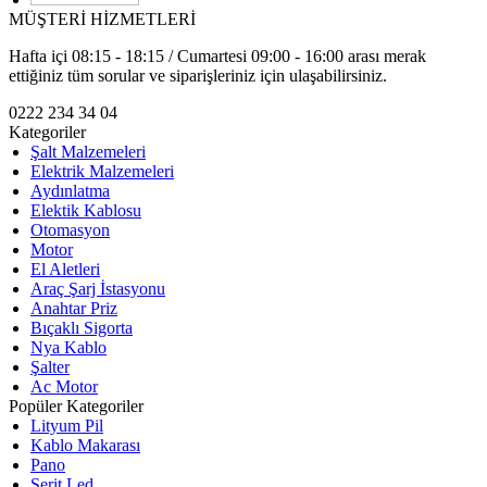
MÜŞTERİ HİZMETLERİ
Hafta içi 08:15 - 18:15 / Cumartesi 09:00 - 16:00 arası merak
ettiğiniz tüm sorular ve siparişleriniz için ulaşabilirsiniz.
0222 234 34 04
Kategoriler
Şalt Malzemeleri
Elektrik Malzemeleri
Aydınlatma
Elektik Kablosu
Otomasyon
Motor
El Aletleri
Araç Şarj İstasyonu
Anahtar Priz
Bıçaklı Sigorta
Nya Kablo
Şalter
Ac Motor
Popüler Kategoriler
Lityum Pil
Kablo Makarası
Pano
Şerit Led