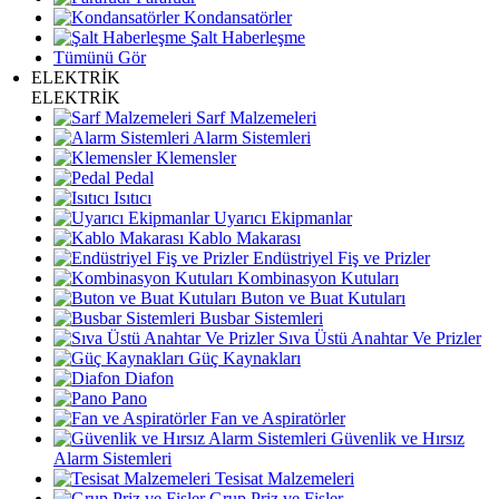
Kondansatörler
Şalt Haberleşme
Tümünü Gör
ELEKTRİK
ELEKTRİK
Sarf Malzemeleri
Alarm Sistemleri
Klemensler
Pedal
Isıtıcı
Uyarıcı Ekipmanlar
Kablo Makarası
Endüstriyel Fiş ve Prizler
Kombinasyon Kutuları
Buton ve Buat Kutuları
Busbar Sistemleri
Sıva Üstü Anahtar Ve Prizler
Güç Kaynakları
Diafon
Pano
Fan ve Aspiratörler
Güvenlik ve Hırsız
Alarm Sistemleri
Tesisat Malzemeleri
Grup Priz ve Fişler