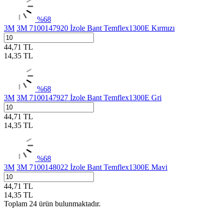
%
68
3M
3M 7100147920 İzole Bant Temflex1300E Kırmızı
44,71
TL
14,35
TL
%
68
3M
3M 7100147927 İzole Bant Temflex1300E Gri
44,71
TL
14,35
TL
%
68
3M
3M 7100148022 İzole Bant Temflex1300E Mavi
44,71
TL
14,35
TL
Toplam
24
ürün bulunmaktadır.