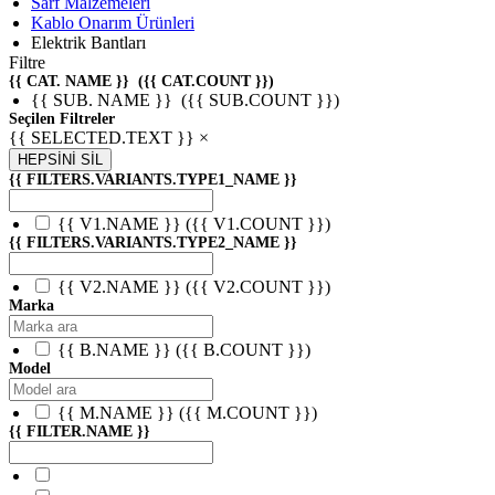
Sarf Malzemeleri
Kablo Onarım Ürünleri
Elektrik Bantları
Filtre
{{ CAT. NAME }}
({{ CAT.COUNT }})
{{ SUB. NAME }}
({{ SUB.COUNT }})
Seçilen Filtreler
{{ SELECTED.TEXT }} ×
HEPSİNİ SİL
{{ FILTERS.VARIANTS.TYPE1_NAME }}
{{ V1.NAME }}
({{ V1.COUNT }})
{{ FILTERS.VARIANTS.TYPE2_NAME }}
{{ V2.NAME }}
({{ V2.COUNT }})
Marka
{{ B.NAME }}
({{ B.COUNT }})
Model
{{ M.NAME }}
({{ M.COUNT }})
{{ FILTER.NAME }}