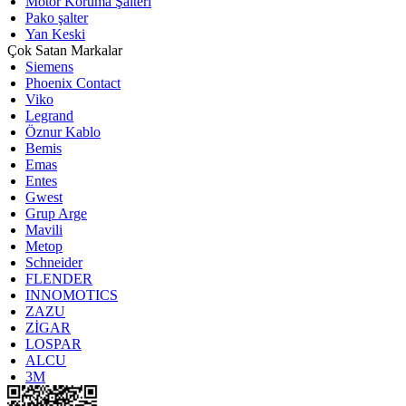
Motor Koruma Şalteri
Pako şalter
Yan Keski
Çok Satan Markalar
Siemens
Phoenix Contact
Viko
Legrand
Öznur Kablo
Bemis
Emas
Entes
Gwest
Grup Arge
Mavili
Metop
Schneider
FLENDER
INNOMOTICS
ZAZU
ZİGAR
LOSPAR
ALCU
3M