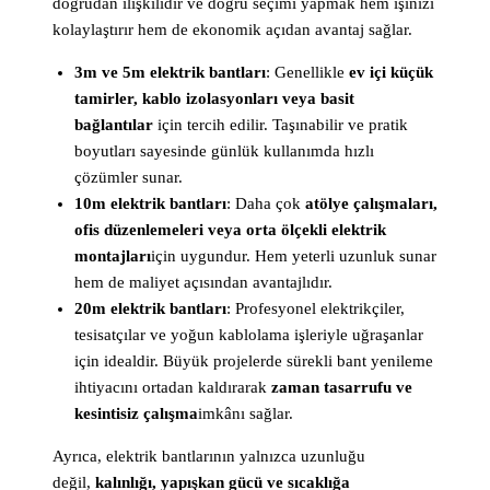
doğrudan ilişkilidir ve doğru seçimi yapmak hem işinizi
kolaylaştırır hem de ekonomik açıdan avantaj sağlar.
3m ve 5m elektrik bantları
: Genellikle
ev içi küçük
tamirler, kablo izolasyonları veya basit
bağlantılar
için tercih edilir. Taşınabilir ve pratik
boyutları sayesinde günlük kullanımda hızlı
çözümler sunar.
10m elektrik bantları
: Daha çok
atölye çalışmaları,
ofis düzenlemeleri veya orta ölçekli elektrik
montajları
için uygundur. Hem yeterli uzunluk sunar
hem de maliyet açısından avantajlıdır.
20m elektrik bantları
: Profesyonel elektrikçiler,
tesisatçılar ve yoğun kablolama işleriyle uğraşanlar
için idealdir. Büyük projelerde sürekli bant yenileme
ihtiyacını ortadan kaldırarak
zaman tasarrufu ve
kesintisiz çalışma
imkânı sağlar.
Ayrıca, elektrik bantlarının yalnızca uzunluğu
değil,
kalınlığı, yapışkan gücü ve sıcaklığa