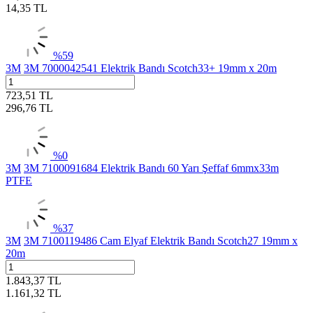
14,35
TL
%
59
3M
3M 7000042541 Elektrik Bandı Scotch33+ 19mm x 20m
723,51
TL
296,76
TL
%
0
3M
3M 7100091684 Elektrik Bandı 60 Yarı Şeffaf 6mmx33m
PTFE
%
37
3M
3M 7100119486 Cam Elyaf Elektrik Bandı Scotch27 19mm x
20m
1.843,37
TL
1.161,32
TL