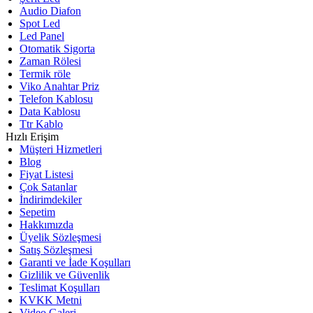
Audio Diafon
Spot Led
Led Panel
Otomatik Sigorta
Zaman Rölesi
Termik röle
Viko Anahtar Priz
Telefon Kablosu
Data Kablosu
Ttr Kablo
Hızlı Erişim
Müşteri Hizmetleri
Blog
Fiyat Listesi
Çok Satanlar
İndirimdekiler
Sepetim
Hakkımızda
Üyelik Sözleşmesi
Satış Sözleşmesi
Garanti ve İade Koşulları
Gizlilik ve Güvenlik
Teslimat Koşulları
KVKK Metni
Video Galeri