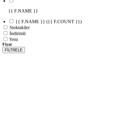
{{ F.NAME }}
{{ F.NAME }}
({{ F.COUNT }})
Stoktakiler
İndirimli
Yeni
Fiyat
FİLTRELE