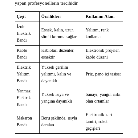
yapan profesyonellerin tercihidir.
Çeşit
Özellikleri
Kullanım Alanı
İzole
Esnek, kalın, uzun
Yalıtım, renk
Elektrik
süreli koruma sağlar
kodlama
Bandı
Kablo
Kabloları düzenler,
Elektronik projeler,
Bandı
esnektir
kablo düzeni
Elektrik
Yüksek gerilim
Yalıtım
yalıtımı, kalın ve
Priz, pano içi tesisat
Bandı
dayanıklı
Yanmaz
Yüksek ısıya ve
Sanayi, yangın riski
Elektrik
yangına dayanıklı
olan ortamlar
Bandı
Elektronik kart
Makaron
Boru şeklinde, ısıyla
tamiri, soket
Bandı
daralan
geçişleri