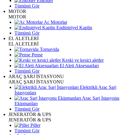
Enkoder
Tümünü Gör
MOTOR
MOTOR
Ac Motorlar
Endüstriyel Kaplin
Tümünü Gör
EL ALETLERİ
EL ALETLERİ
Tornavida
Pense
Keski ve kesici aletler
El Aleti Aksesuarları
Tümünü Gör
ARAÇ ŞARJ İSTASYONU
ARAÇ ŞARJ İSTASYONU
Elektrikli Araç Şarj
İstasyonları
Araç Şarj İstasyonu
Ekipmanları
Tümünü Gör
JENERATÖR & UPS
JENERATÖR & UPS
Piller
Tümünü Gör