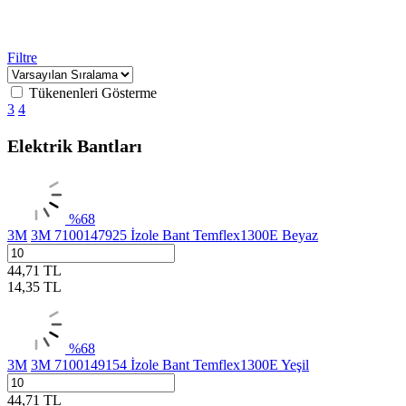
Filtre
Tükenenleri Gösterme
3
4
Elektrik Bantları
%
68
3M
3M 7100147925 İzole Bant Temflex1300E Beyaz
44,71
TL
14,35
TL
%
68
3M
3M 7100149154 İzole Bant Temflex1300E Yeşil
44,71
TL