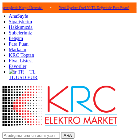
de Kargo Ücretsiz!
•
Yeni Üyelere Özel 50 TL Değerinde Para Puan!
•
5.000 T
AnaSayfa
Siparişlerim
Hakkımızda
Şubelerimiz
İletişim
Para Puan
Markalar
KRC Toptan
Fiyat Listesi
Favoriler
TR − TL
TL
USD
EUR
ARA