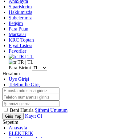
AnaSayfa
Siparişlerim
Hakkımızda
Şubelerimiz
İletişim
Para Puan
Markalar
KRC Toptan
Fiyat Listesi
Favoriler
TR | TL
TR | TL
Para Birimi
Hesabım
Üye Girişi
Telefon İle Giriş
Beni Hatırla
Şifremi Unuttum
Kayıt Ol
Giriş Yap
Sepetim
Anasayfa
ELEKTRİK