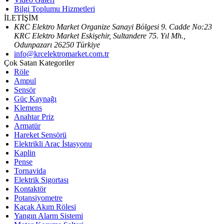
Bilgi Toplumu Hizmetleri
İLETİŞİM
KRC Elektro Market Organize Sanayi Bölgesi 9. Cadde No:23
KRC Elektro Market Eskişehir, Sultandere 75. Yıl Mh.,
Odunpazarı 26250 Türkiye
info@krcelektromarket.com.tr
Çok Satan Kategoriler
Röle
Ampul
Sensör
Güç Kaynağı
Klemens
Anahtar Priz
Armatür
Hareket Sensörü
Elektrikli Araç İstasyonu
Kaplin
Pense
Tornavida
Elektrik Sigortası
Kontaktör
Potansiyometre
Kaçak Akım Rölesi
Yangın Alarm Sistemi