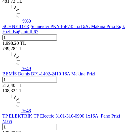
481,73
TL
%
60
SCHNEIDER
Schneider PKY16F735 5x16A. Makina Prizi Eğik
Hızlı Bağlantı IP67
1.998,20
TL
799,28
TL
%
49
BEMİS
Bemis BP1-1402-2410 16A Makina Prizi
212,40
TL
108,32
TL
%
48
TP ELEKTRİK
TP Electric 3101-310-0900 1x16A. Pano Prizi
Mavi