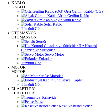
KABLO
KABLO
Orta Gerilim Kablo (OG)
Alçak Gerilim Kablo
Zayıf Akım Kablo
Solar Kablo
Tümünü Gör
OTOMASYON
OTOMASYON
Sensör
Hız Kontrol
Cihazları ve Sürücüler
Servo Motor
Enkoder
Tümünü Gör
MOTOR
MOTOR
Ac Motorlar
Endüstriyel Kaplin
Tümünü Gör
EL ALETLERİ
EL ALETLERİ
Tornavida
Pense
Keski ve kesici aletler