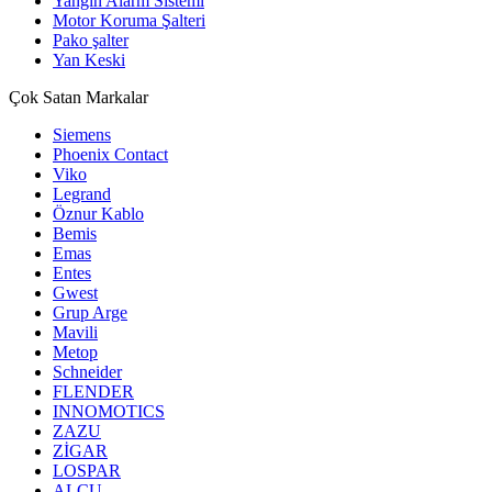
Yangın Alarm Sistemi
Motor Koruma Şalteri
Pako şalter
Yan Keski
Çok Satan Markalar
Siemens
Phoenix Contact
Viko
Legrand
Öznur Kablo
Bemis
Emas
Entes
Gwest
Grup Arge
Mavili
Metop
Schneider
FLENDER
INNOMOTICS
ZAZU
ZİGAR
LOSPAR
ALCU