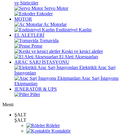
ve Sürücüler
Servo Motor
Enkoder
MOTOR
Ac Motorlar
Endüstriyel Kaplin
EL ALETLERİ
Tornavida
Pense
Keski ve kesici aletler
El Aleti Aksesuarları
ARAÇ ŞARJ İSTASYONU
Elektrikli Araç Şarj
İstasyonları
Araç Şarj İstasyonu
Ekipmanları
JENERATÖR & UPS
Piller
Menü
ŞALT
ŞALT
Röleler
Kontaktör