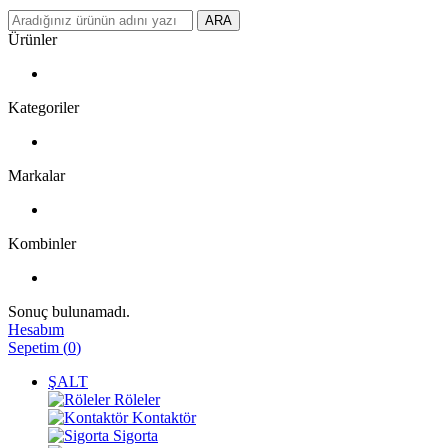
ARA
Ürünler
Kategoriler
Markalar
Kombinler
Sonuç bulunamadı.
Hesabım
Sepetim
(
0
)
ŞALT
Röleler
Kontaktör
Sigorta