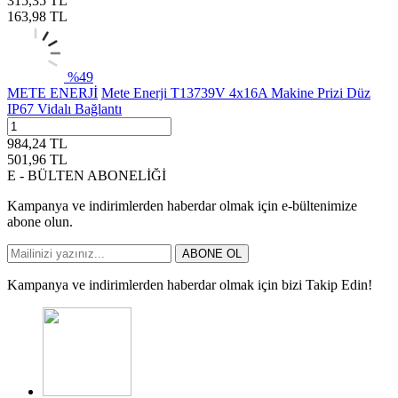
315,35
TL
163,98
TL
%
49
METE ENERJİ
Mete Enerji T13739V 4x16A Makine Prizi Düz
IP67 Vidalı Bağlantı
984,24
TL
501,96
TL
E - BÜLTEN ABONELİĞİ
Kampanya ve indirimlerden haberdar olmak için e-bültenimize
abone olun.
ABONE OL
Kampanya ve indirimlerden haberdar olmak için bizi Takip Edin!