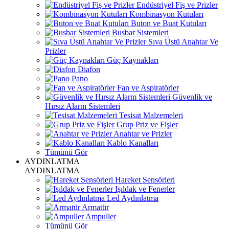
Endüstriyel Fiş ve Prizler
Kombinasyon Kutuları
Buton ve Buat Kutuları
Busbar Sistemleri
Sıva Üstü Anahtar Ve
Prizler
Güç Kaynakları
Diafon
Pano
Fan ve Aspiratörler
Güvenlik ve
Hırsız Alarm Sistemleri
Tesisat Malzemeleri
Grup Priz ve Fişler
Anahtar ve Prizler
Kablo Kanalları
Tümünü Gör
AYDINLATMA
AYDINLATMA
Hareket Sensörleri
Işıldak ve Fenerler
Led Aydınlatma
Armatür
Ampuller
Tümünü Gör