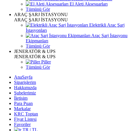
El Aleti Aksesuarları
Tümünü Gör
ARAÇ ŞARJ İSTASYONU
ARAÇ ŞARJ İSTASYONU
Elektrikli Araç Şarj
İstasyonları
Araç Şarj İstasyonu
Ekipmanları
Tümünü Gör
JENERATÖR & UPS
JENERATÖR & UPS
Piller
Tümünü Gör
AnaSayfa
Siparişlerim
Hakkımızda
Şubelerimiz
İletişim
Para Puan
Markalar
KRC Toptan
Fiyat Listesi
Favoriler
TR | TL