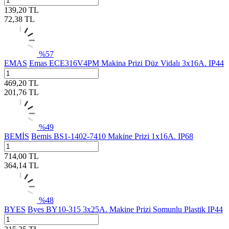
139,20
TL
72,38
TL
%
57
EMAS
Emas ECE316V4PM Makina Prizi Düz Vidalı 3x16A. IP44
469,20
TL
201,76
TL
%
49
BEMİS
Bemis BS1-1402-7410 Makine Prizi 1x16A. IP68
714,00
TL
364,14
TL
%
48
BYES
Byes BY10-315 3x25A. Makine Prizi Somunlu Plastik IP44