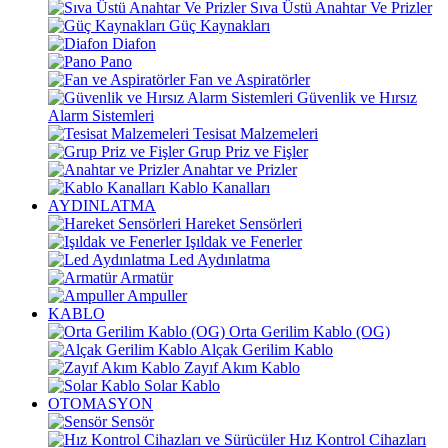
Sıva Üstü Anahtar Ve Prizler
Güç Kaynakları
Diafon
Pano
Fan ve Aspiratörler
Güvenlik ve Hırsız
Alarm Sistemleri
Tesisat Malzemeleri
Grup Priz ve Fişler
Anahtar ve Prizler
Kablo Kanalları
AYDINLATMA
Hareket Sensörleri
Işıldak ve Fenerler
Led Aydınlatma
Armatür
Ampuller
KABLO
Orta Gerilim Kablo (OG)
Alçak Gerilim Kablo
Zayıf Akım Kablo
Solar Kablo
OTOMASYON
Sensör
Hız Kontrol Cihazları