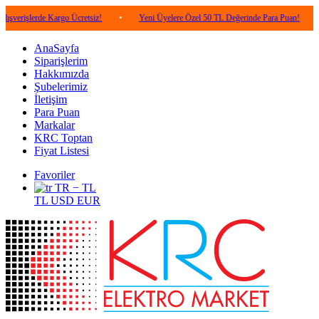
rde Kargo Ücretsiz!
•
Yeni Üyelere Özel 50 TL Değerinde Para Puan!
•
5.000
AnaSayfa
Siparişlerim
Hakkımızda
Şubelerimiz
İletişim
Para Puan
Markalar
KRC Toptan
Fiyat Listesi
Favoriler
TR − TL
TL
USD
EUR