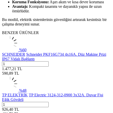
Koruma Fonksiyonu:
Aşırı akım ve kısa devre koruması
Avantajı:
Kompakt tasarımı ve dayanıklı yapısı ile uzun
ömürlüdür.
Bu modül, elektrik sistemlerinin güvenliğini artırarak kesintisiz bir
çalışma deneyimi sunar.
BENZER ÜRÜNLER
%
60
SCHNEIDER
Schneider PKF16G734 4x16A. Düz Makine Prizi
IP67 Vidalı Bağlantı
1.477,21
TL
590,89
TL
%
48
TP ELEKTRİK
TP Electric 3124-312-0900 3x32A. Duvar Fişi
Eğik Gövdeli
926,40
TL