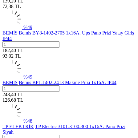
139,20
TL
72,38
TL
%
49
BEMİS
Bemis BY8-1402-2705 1x16A. Ups Pano Prizi Yatay Giriş
IP44
182,40
TL
93,02
TL
%
49
BEMİS
Bemis BP1-1402-2413 Makine Prizi 1x16A. IP44
248,40
TL
126,68
TL
%
48
TP ELEKTRİK
TP Electric 3101-3100-300 1x16A. Pano Prizi
Siyah