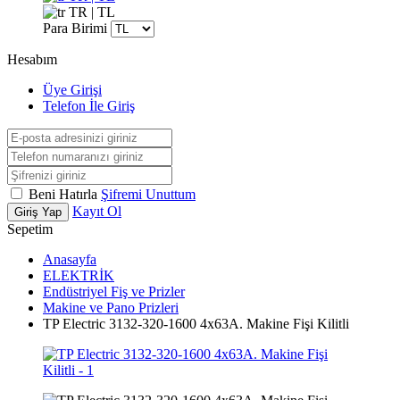
TR | TL
Para Birimi
Hesabım
Üye Girişi
Telefon İle Giriş
Beni Hatırla
Şifremi Unuttum
Kayıt Ol
Giriş Yap
Sepetim
Anasayfa
ELEKTRİK
Endüstriyel Fiş ve Prizler
Makine ve Pano Prizleri
TP Electric 3132-320-1600 4x63A. Makine Fişi Kilitli