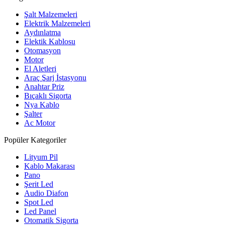
Şalt Malzemeleri
Elektrik Malzemeleri
Aydınlatma
Elektik Kablosu
Otomasyon
Motor
El Aletleri
Araç Şarj İstasyonu
Anahtar Priz
Bıçaklı Sigorta
Nya Kablo
Şalter
Ac Motor
Popüler Kategoriler
Lityum Pil
Kablo Makarası
Pano
Şerit Led
Audio Diafon
Spot Led
Led Panel
Otomatik Sigorta