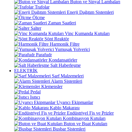
Buton ve Sinyal Lambaları
Trafolar
Enerji Dağıtım Sistemleri
Ölçme
Zaman Saatleri
Şalter
Vinç Kumanda Kutuları
Şönt Reaktör
Harmonik Filtre
Yumuşak Yolverici
Parafudr
Kondansatörler
Şalt Haberleşme
ELEKTRİK
Sarf Malzemeleri
Alarm Sistemleri
Klemensler
Pedal
Isıtıcı
Uyarıcı Ekipmanlar
Kablo Makarası
Endüstriyel Fiş ve Prizler
Kombinasyon Kutuları
Buton ve Buat Kutuları
Busbar Sistemleri