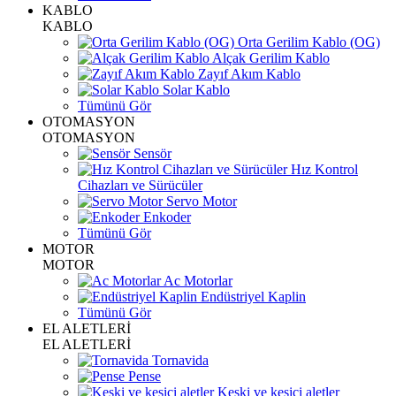
KABLO
KABLO
Orta Gerilim Kablo (OG)
Alçak Gerilim Kablo
Zayıf Akım Kablo
Solar Kablo
Tümünü Gör
OTOMASYON
OTOMASYON
Sensör
Hız Kontrol
Cihazları ve Sürücüler
Servo Motor
Enkoder
Tümünü Gör
MOTOR
MOTOR
Ac Motorlar
Endüstriyel Kaplin
Tümünü Gör
EL ALETLERİ
EL ALETLERİ
Tornavida
Pense
Keski ve kesici aletler