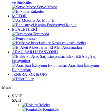
ve Sürücüler
Servo Motor
Enkoder
MOTOR
Ac Motorlar
Endüstriyel Kaplin
EL ALETLERİ
Tornavida
Pense
Keski ve kesici aletler
El Aleti Aksesuarları
ARAÇ ŞARJ İSTASYONU
Elektrikli Araç Şarj
İstasyonları
Araç Şarj İstasyonu
Ekipmanları
JENERATÖR & UPS
Piller
Menü
ŞALT
ŞALT
Röleler
Kontaktör