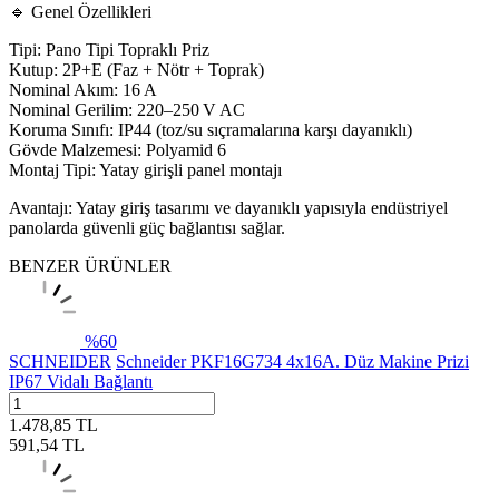
🔹 Genel Özellikleri
Tipi: Pano Tipi Topraklı Priz
Kutup: 2P+E (Faz + Nötr + Toprak)
Nominal Akım: 16 A
Nominal Gerilim: 220–250 V AC
Koruma Sınıfı: IP44 (toz/su sıçramalarına karşı dayanıklı)
Gövde Malzemesi: Polyamid 6
Montaj Tipi: Yatay girişli panel montajı
Avantajı: Yatay giriş tasarımı ve dayanıklı yapısıyla endüstriyel
panolarda güvenli güç bağlantısı sağlar.
BENZER ÜRÜNLER
%
60
SCHNEIDER
Schneider PKF16G734 4x16A. Düz Makine Prizi
IP67 Vidalı Bağlantı
1.478,85
TL
591,54
TL