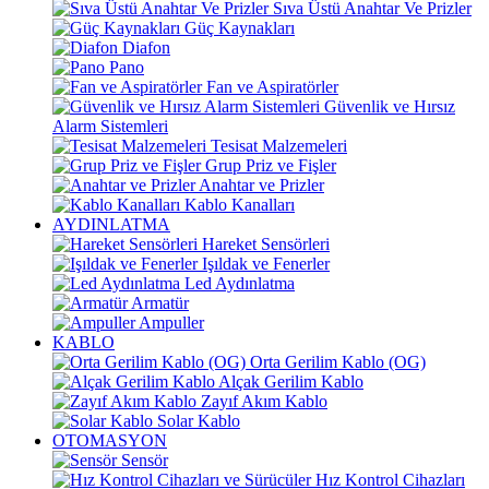
Sıva Üstü Anahtar Ve Prizler
Güç Kaynakları
Diafon
Pano
Fan ve Aspiratörler
Güvenlik ve Hırsız
Alarm Sistemleri
Tesisat Malzemeleri
Grup Priz ve Fişler
Anahtar ve Prizler
Kablo Kanalları
AYDINLATMA
Hareket Sensörleri
Işıldak ve Fenerler
Led Aydınlatma
Armatür
Ampuller
KABLO
Orta Gerilim Kablo (OG)
Alçak Gerilim Kablo
Zayıf Akım Kablo
Solar Kablo
OTOMASYON
Sensör
Hız Kontrol Cihazları