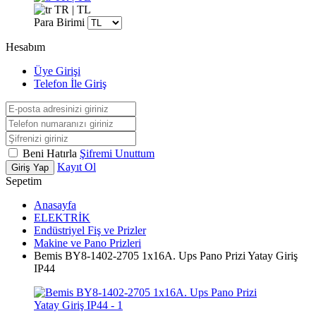
TR | TL
Para Birimi
Hesabım
Üye Girişi
Telefon İle Giriş
Beni Hatırla
Şifremi Unuttum
Kayıt Ol
Giriş Yap
Sepetim
Anasayfa
ELEKTRİK
Endüstriyel Fiş ve Prizler
Makine ve Pano Prizleri
Bemis BY8-1402-2705 1x16A. Ups Pano Prizi Yatay Giriş
IP44