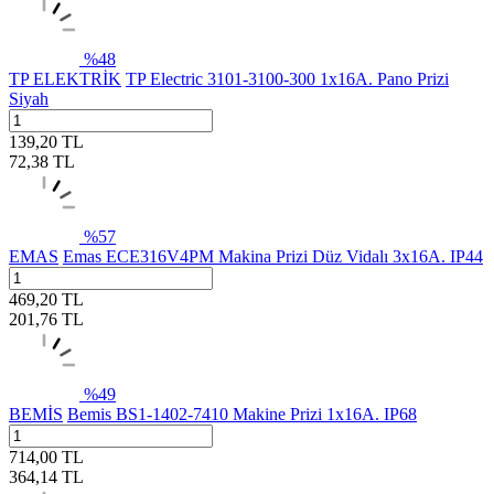
%
48
TP ELEKTRİK
TP Electric 3101-3100-300 1x16A. Pano Prizi
Siyah
139,20
TL
72,38
TL
%
57
EMAS
Emas ECE316V4PM Makina Prizi Düz Vidalı 3x16A. IP44
469,20
TL
201,76
TL
%
49
BEMİS
Bemis BS1-1402-7410 Makine Prizi 1x16A. IP68
714,00
TL
364,14
TL