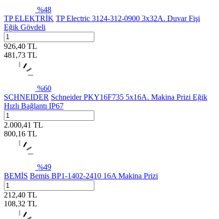
%
48
TP ELEKTRİK
TP Electric 3124-312-0900 3x32A. Duvar Fişi
Eğik Gövdeli
926,40
TL
481,73
TL
%
60
SCHNEIDER
Schneider PKY16F735 5x16A. Makina Prizi Eğik
Hızlı Bağlantı IP67
2.000,41
TL
800,16
TL
%
49
BEMİS
Bemis BP1-1402-2410 16A Makina Prizi
212,40
TL
108,32
TL