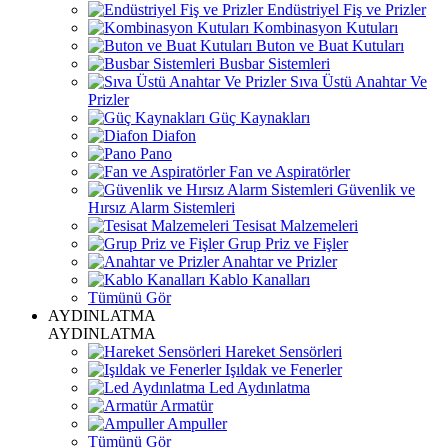
Endüstriyel Fiş ve Prizler
Kombinasyon Kutuları
Buton ve Buat Kutuları
Busbar Sistemleri
Sıva Üstü Anahtar Ve
Prizler
Güç Kaynakları
Diafon
Pano
Fan ve Aspiratörler
Güvenlik ve
Hırsız Alarm Sistemleri
Tesisat Malzemeleri
Grup Priz ve Fişler
Anahtar ve Prizler
Kablo Kanalları
Tümünü Gör
AYDINLATMA
AYDINLATMA
Hareket Sensörleri
Işıldak ve Fenerler
Led Aydınlatma
Armatür
Ampuller
Tümünü Gör