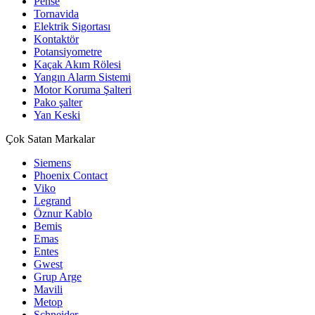
Pense
Tornavida
Elektrik Sigortası
Kontaktör
Potansiyometre
Kaçak Akım Rölesi
Yangın Alarm Sistemi
Motor Koruma Şalteri
Pako şalter
Yan Keski
Çok Satan Markalar
Siemens
Phoenix Contact
Viko
Legrand
Öznur Kablo
Bemis
Emas
Entes
Gwest
Grup Arge
Mavili
Metop
Schneider