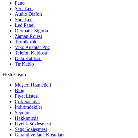
Pano
Şerit Led
Audio Diafon
Spot Led
Led Panel
Otomatik Sigorta
Zaman Rölesi
Termik röle
Viko Anahtar Priz
Telefon Kablosu
Data Kablosu
Ttr Kablo
Hızlı Erişim
Müşteri Hizmetleri
Blog
Fiyat Listesi
Çok Satanlar
İndirimdekiler
Sepetim
Hakkımızda
Üyelik Sözleşmesi
Satış Sözleşmesi
Garanti ve İade Koşulları