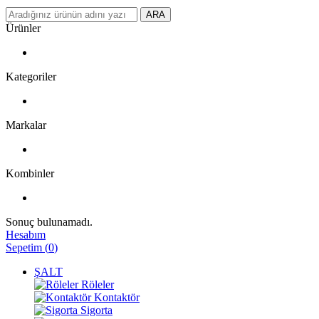
ARA
Ürünler
Kategoriler
Markalar
Kombinler
Sonuç bulunamadı.
Hesabım
Sepetim
(
0
)
ŞALT
Röleler
Kontaktör
Sigorta