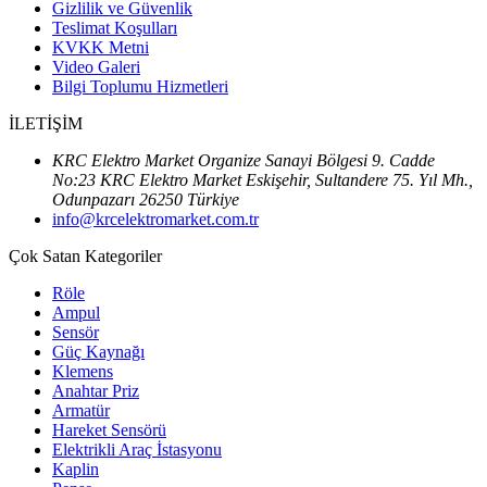
Gizlilik ve Güvenlik
Teslimat Koşulları
KVKK Metni
Video Galeri
Bilgi Toplumu Hizmetleri
İLETİŞİM
KRC Elektro Market Organize Sanayi Bölgesi 9. Cadde
No:23 KRC Elektro Market Eskişehir, Sultandere 75. Yıl Mh.,
Odunpazarı 26250 Türkiye
info@krcelektromarket.com.tr
Çok Satan Kategoriler
Röle
Ampul
Sensör
Güç Kaynağı
Klemens
Anahtar Priz
Armatür
Hareket Sensörü
Elektrikli Araç İstasyonu
Kaplin