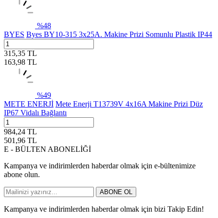
%
48
BYES
Byes BY10-315 3x25A. Makine Prizi Somunlu Plastik IP44
315,35
TL
163,98
TL
%
49
METE ENERJİ
Mete Enerji T13739V 4x16A Makine Prizi Düz
IP67 Vidalı Bağlantı
984,24
TL
501,96
TL
E - BÜLTEN ABONELİĞİ
Kampanya ve indirimlerden haberdar olmak için e-bültenimize
abone olun.
ABONE OL
Kampanya ve indirimlerden haberdar olmak için bizi Takip Edin!