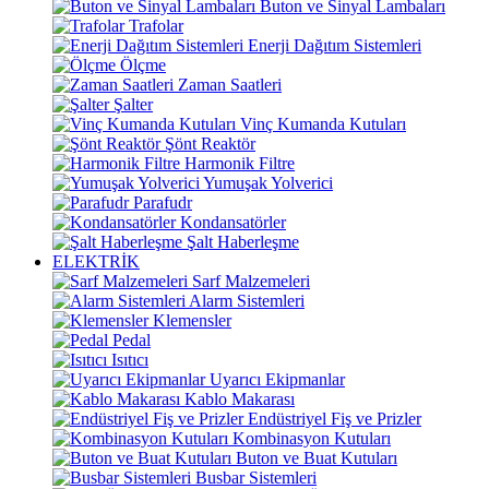
Buton ve Sinyal Lambaları
Trafolar
Enerji Dağıtım Sistemleri
Ölçme
Zaman Saatleri
Şalter
Vinç Kumanda Kutuları
Şönt Reaktör
Harmonik Filtre
Yumuşak Yolverici
Parafudr
Kondansatörler
Şalt Haberleşme
ELEKTRİK
Sarf Malzemeleri
Alarm Sistemleri
Klemensler
Pedal
Isıtıcı
Uyarıcı Ekipmanlar
Kablo Makarası
Endüstriyel Fiş ve Prizler
Kombinasyon Kutuları
Buton ve Buat Kutuları
Busbar Sistemleri