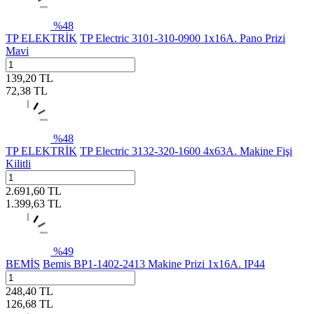
%
48
TP ELEKTRİK
TP Electric 3101-310-0900 1x16A. Pano Prizi
Mavi
139,20
TL
72,38
TL
%
48
TP ELEKTRİK
TP Electric 3132-320-1600 4x63A. Makine Fişi
Kilitli
2.691,60
TL
1.399,63
TL
%
49
BEMİS
Bemis BP1-1402-2413 Makine Prizi 1x16A. IP44
248,40
TL
126,68
TL