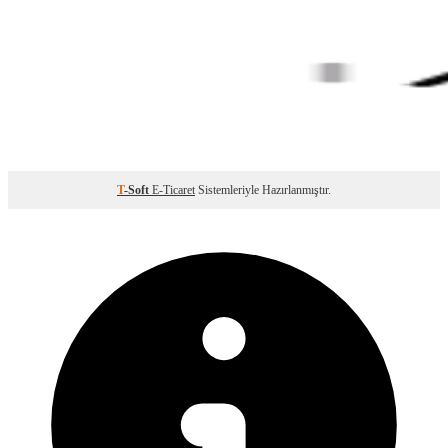
T
-Soft
E-Ticaret
Sistemleriyle Hazırlanmıştır.