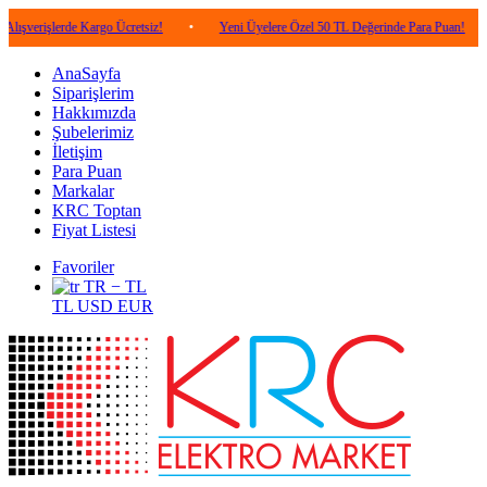
erde Kargo Ücretsiz!
•
Yeni Üyelere Özel 50 TL Değerinde Para Puan!
•
5.00
AnaSayfa
Siparişlerim
Hakkımızda
Şubelerimiz
İletişim
Para Puan
Markalar
KRC Toptan
Fiyat Listesi
Favoriler
TR − TL
TL
USD
EUR