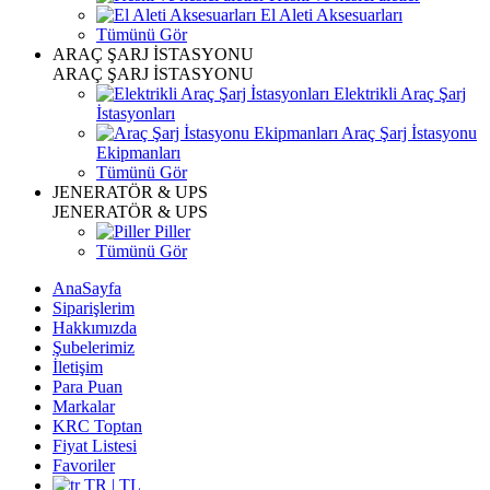
El Aleti Aksesuarları
Tümünü Gör
ARAÇ ŞARJ İSTASYONU
ARAÇ ŞARJ İSTASYONU
Elektrikli Araç Şarj
İstasyonları
Araç Şarj İstasyonu
Ekipmanları
Tümünü Gör
JENERATÖR & UPS
JENERATÖR & UPS
Piller
Tümünü Gör
AnaSayfa
Siparişlerim
Hakkımızda
Şubelerimiz
İletişim
Para Puan
Markalar
KRC Toptan
Fiyat Listesi
Favoriler
TR | TL