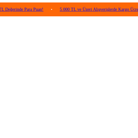
inde Para Puan!
•
5.000 TL ve Üzeri Alışverişlerde Kargo Ücretsiz!