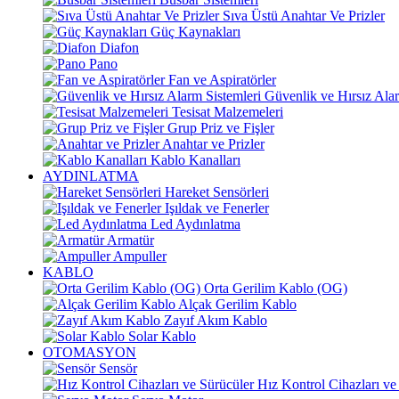
Sıva Üstü Anahtar Ve Prizler
Güç Kaynakları
Diafon
Pano
Fan ve Aspiratörler
Güvenlik ve Hırsız Alar
Tesisat Malzemeleri
Grup Priz ve Fişler
Anahtar ve Prizler
Kablo Kanalları
AYDINLATMA
Hareket Sensörleri
Işıldak ve Fenerler
Led Aydınlatma
Armatür
Ampuller
KABLO
Orta Gerilim Kablo (OG)
Alçak Gerilim Kablo
Zayıf Akım Kablo
Solar Kablo
OTOMASYON
Sensör
Hız Kontrol Cihazları ve