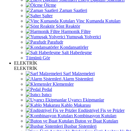
Ölçme
Zaman Saatleri
Şalter
Vinç Kumanda Kutuları
Şönt Reaktör
Harmonik Filtre
Yumuşak Yolverici
Parafudr
Kondansatörler
Şalt Haberleşme
Tümünü Gör
ELEKTRİK
ELEKTRİK
Sarf Malzemeleri
Alarm Sistemleri
Klemensler
Pedal
Isıtıcı
Uyarıcı Ekipmanlar
Kablo Makarası
Endüstriyel Fiş ve Prizler
Kombinasyon Kutuları
Buton ve Buat Kutuları
Busbar Sistemleri