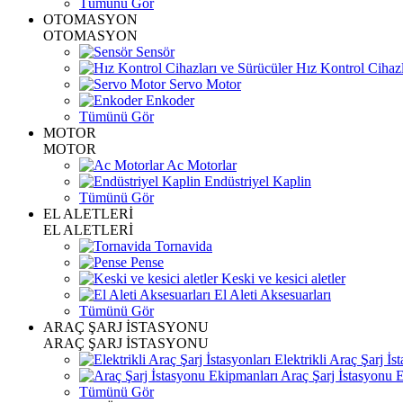
Tümünü Gör
OTOMASYON
OTOMASYON
Sensör
Hız Kontrol Cihazl
Servo Motor
Enkoder
Tümünü Gör
MOTOR
MOTOR
Ac Motorlar
Endüstriyel Kaplin
Tümünü Gör
EL ALETLERİ
EL ALETLERİ
Tornavida
Pense
Keski ve kesici aletler
El Aleti Aksesuarları
Tümünü Gör
ARAÇ ŞARJ İSTASYONU
ARAÇ ŞARJ İSTASYONU
Elektrikli Araç Şarj İst
Araç Şarj İstasyonu 
Tümünü Gör