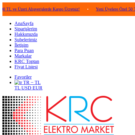
 Üzeri Alışverişlerde Kargo Ücretsiz!
•
Yeni Üyelere Özel 50 TL Değer
AnaSayfa
Siparişlerim
Hakkımızda
Şubelerimiz
İletişim
Para Puan
Markalar
KRC Toptan
Fiyat Listesi
Favoriler
TR − TL
TL
USD
EUR