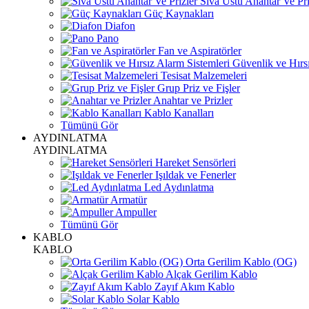
Sıva Üstü Anahtar Ve Pri
Güç Kaynakları
Diafon
Pano
Fan ve Aspiratörler
Güvenlik ve Hırsı
Tesisat Malzemeleri
Grup Priz ve Fişler
Anahtar ve Prizler
Kablo Kanalları
Tümünü Gör
AYDINLATMA
AYDINLATMA
Hareket Sensörleri
Işıldak ve Fenerler
Led Aydınlatma
Armatür
Ampuller
Tümünü Gör
KABLO
KABLO
Orta Gerilim Kablo (OG)
Alçak Gerilim Kablo
Zayıf Akım Kablo
Solar Kablo