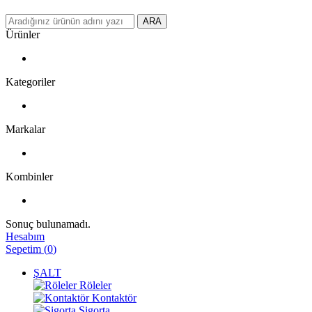
ARA
Ürünler
Kategoriler
Markalar
Kombinler
Sonuç bulunamadı.
Hesabım
Sepetim
(
0
)
ŞALT
Röleler
Kontaktör
Sigorta