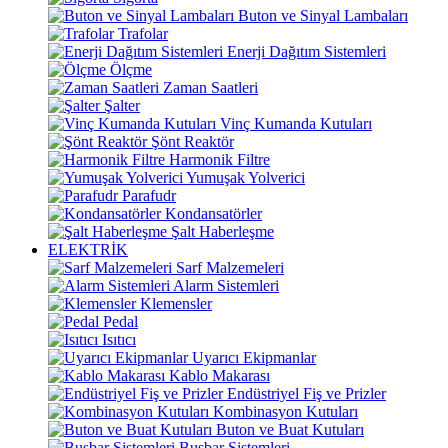
Buton ve Sinyal Lambaları
Trafolar
Enerji Dağıtım Sistemleri
Ölçme
Zaman Saatleri
Şalter
Vinç Kumanda Kutuları
Şönt Reaktör
Harmonik Filtre
Yumuşak Yolverici
Parafudr
Kondansatörler
Şalt Haberleşme
ELEKTRİK
Sarf Malzemeleri
Alarm Sistemleri
Klemensler
Pedal
Isıtıcı
Uyarıcı Ekipmanlar
Kablo Makarası
Endüstriyel Fiş ve Prizler
Kombinasyon Kutuları
Buton ve Buat Kutuları
Busbar Sistemleri