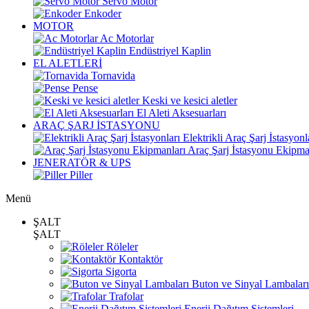
Servo Motor
Enkoder
MOTOR
Ac Motorlar
Endüstriyel Kaplin
EL ALETLERİ
Tornavida
Pense
Keski ve kesici aletler
El Aleti Aksesuarları
ARAÇ ŞARJ İSTASYONU
Elektrikli Araç Şarj İstasyonl
Araç Şarj İstasyonu Ekipma
JENERATÖR & UPS
Piller
Menü
ŞALT
ŞALT
Röleler
Kontaktör
Sigorta
Buton ve Sinyal Lambaları
Trafolar
Enerji Dağıtım Sistemleri