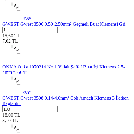
%
55
GWEST
Gwest 3506 0.50-2.50mm² Geçmeli Buat Klemensi Gri
15,60
TL
7,02
TL
ONKA
Onka 1070214 No:1 Vidalı Şeffaf Buat İçi Klemens 2.5-
4mm "5504"
%
55
GWEST
Gwest 3508 0.14-4.0mm² Çok Amaçlı Klemens 3 İletken
Bağlantılı
18,00
TL
8,10
TL