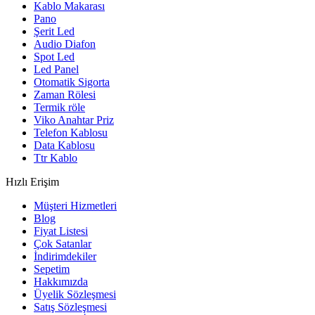
Kablo Makarası
Pano
Şerit Led
Audio Diafon
Spot Led
Led Panel
Otomatik Sigorta
Zaman Rölesi
Termik röle
Viko Anahtar Priz
Telefon Kablosu
Data Kablosu
Ttr Kablo
Hızlı Erişim
Müşteri Hizmetleri
Blog
Fiyat Listesi
Çok Satanlar
İndirimdekiler
Sepetim
Hakkımızda
Üyelik Sözleşmesi
Satış Sözleşmesi