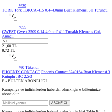
%
39
TORK
Tork TBKCA-415 0.4–4.0mm Buat Klemensi 5'li Turuncu
%
55
GWEST
Gwest 3509 0.14-4.0mm² 4'lü Tırnaklı Klemens Çok
Amaçlı
21,60
TL
9,72
TL
%
0
Tükendi
PHOENIX CONTACT
Phoenix Contact 3240164 Buat Klemensi 3
Kutuplu JBC 2,5/3
E - BÜLTEN ABONELİĞİ
Kampanya ve indirimlerden haberdar olmak için e-bültenimize
abone olun.
ABONE OL
Kampanya ve indirimlerden haberdar olmak için bizi Takip Edin!