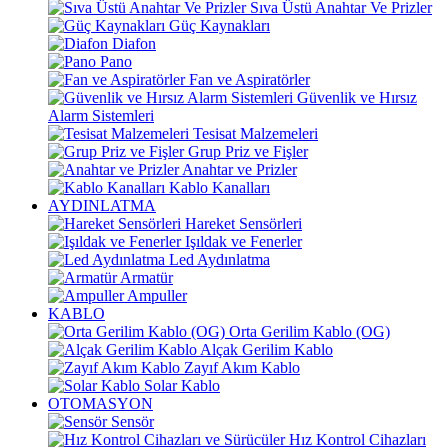
Sıva Üstü Anahtar Ve Prizler
Güç Kaynakları
Diafon
Pano
Fan ve Aspiratörler
Güvenlik ve Hırsız
Alarm Sistemleri
Tesisat Malzemeleri
Grup Priz ve Fişler
Anahtar ve Prizler
Kablo Kanalları
AYDINLATMA
Hareket Sensörleri
Işıldak ve Fenerler
Led Aydınlatma
Armatür
Ampuller
KABLO
Orta Gerilim Kablo (OG)
Alçak Gerilim Kablo
Zayıf Akım Kablo
Solar Kablo
OTOMASYON
Sensör
Hız Kontrol Cihazları