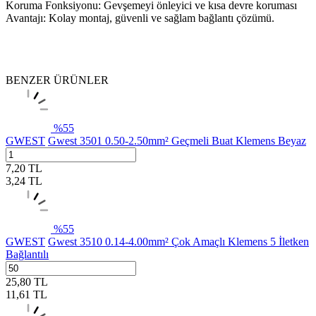
Koruma Fonksiyonu: Gevşemeyi önleyici ve kısa devre koruması
Avantajı: Kolay montaj, güvenli ve sağlam bağlantı çözümü.
BENZER ÜRÜNLER
%
55
GWEST
Gwest 3501 0.50-2.50mm² Geçmeli Buat Klemens Beyaz
7,20
TL
3,24
TL
%
55
GWEST
Gwest 3510 0.14-4.00mm² Çok Amaçlı Klemens 5 İletken
Bağlantılı
25,80
TL
11,61
TL