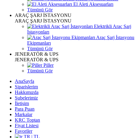
El Aleti Aksesuarları
Tümünü Gör
ARAÇ ŞARJ İSTASYONU
ARAÇ ŞARJ İSTASYONU
Elektrikli Araç Şarj
İstasyonları
Araç Şarj İstasyonu
Ekipmanları
Tümünü Gör
JENERATÖR & UPS
JENERATÖR & UPS
Piller
Tümünü Gör
AnaSayfa
Siparişlerim
Hakkımızda
Şubelerimiz
İletişim
Para Puan
Markalar
KRC Toptan
Fiyat Listesi
Favoriler
TR | TL