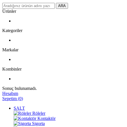
ARA
Ürünler
Kategoriler
Markalar
Kombinler
Sonuç bulunamadı.
Hesabım
Sepetim
(
0
)
ŞALT
Röleler
Kontaktör
Sigorta