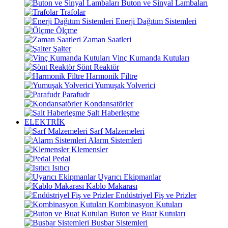
Buton ve Sinyal Lambaları
Trafolar
Enerji Dağıtım Sistemleri
Ölçme
Zaman Saatleri
Şalter
Vinç Kumanda Kutuları
Şönt Reaktör
Harmonik Filtre
Yumuşak Yolverici
Parafudr
Kondansatörler
Şalt Haberleşme
ELEKTRİK
Sarf Malzemeleri
Alarm Sistemleri
Klemensler
Pedal
Isıtıcı
Uyarıcı Ekipmanlar
Kablo Makarası
Endüstriyel Fiş ve Prizler
Kombinasyon Kutuları
Buton ve Buat Kutuları
Busbar Sistemleri