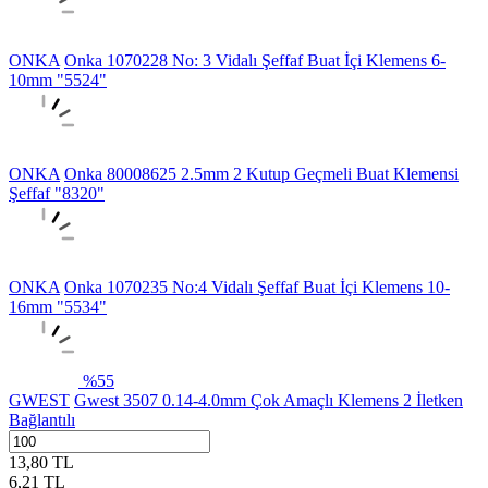
ONKA
Onka 1070228 No: 3 Vidalı Şeffaf Buat İçi Klemens 6-
10mm "5524"
ONKA
Onka 80008625 2.5mm 2 Kutup Geçmeli Buat Klemensi
Şeffaf "8320"
ONKA
Onka 1070235 No:4 Vidalı Şeffaf Buat İçi Klemens 10-
16mm "5534"
%
55
GWEST
Gwest 3507 0.14-4.0mm Çok Amaçlı Klemens 2 İletken
Bağlantılı
13,80
TL
6,21
TL