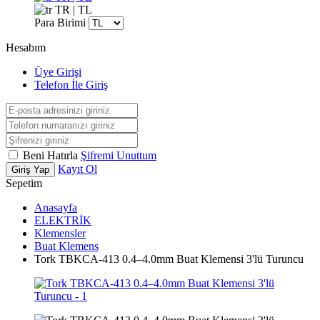
TR | TL
Para Birimi
Hesabım
Üye Girişi
Telefon İle Giriş
Beni Hatırla
Şifremi Unuttum
Kayıt Ol
Giriş Yap
Sepetim
Anasayfa
ELEKTRİK
Klemensler
Buat Klemens
Tork TBKCA-413 0.4–4.0mm Buat Klemensi 3'lü Turuncu