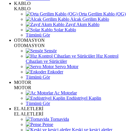
KABLO
KABLO
Orta Gerilim Kablo (OG)
Alçak Gerilim Kablo
Zayıf Akım Kablo
Solar Kablo
Tümünü Gör
OTOMASYON
OTOMASYON
Sensör
Hız Kontrol
Cihazları ve Sürücüler
Servo Motor
Enkoder
Tümünü Gör
MOTOR
MOTOR
Ac Motorlar
Endüstriyel Kaplin
Tümünü Gör
EL ALETLERİ
EL ALETLERİ
Tornavida
Pense
Keski ve kesici aletler