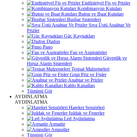
Endüstriyel Fiş ve Prizler
Kombinasyon Kutuları
Buton ve Buat Kutuları
Busbar Sistemleri
Sıva Üstü Anahtar Ve
Prizler
Güç Kaynakları
Diafon
Pano
Fan ve Aspiratörler
Güvenlik ve
Hırsız Alarm Sistemleri
Tesisat Malzemeleri
Grup Priz ve Fişler
Anahtar ve Prizler
Kablo Kanalları
Tümünü Gör
AYDINLATMA
AYDINLATMA
Hareket Sensörleri
Işıldak ve Fenerler
Led Aydınlatma
Armatür
Ampuller
Tümünü Gör