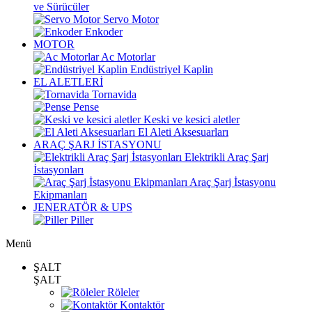
ve Sürücüler
Servo Motor
Enkoder
MOTOR
Ac Motorlar
Endüstriyel Kaplin
EL ALETLERİ
Tornavida
Pense
Keski ve kesici aletler
El Aleti Aksesuarları
ARAÇ ŞARJ İSTASYONU
Elektrikli Araç Şarj
İstasyonları
Araç Şarj İstasyonu
Ekipmanları
JENERATÖR & UPS
Piller
Menü
ŞALT
ŞALT
Röleler
Kontaktör