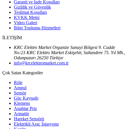
Garanti ve İade Koşulları
Gizlilik ve Güvenlik
Teslimat Koşulları
KVKK Metni
Video Galeri
Bilgi Toplumu Hizmetleri
İLETİŞİM
KRC Elektro Market Organize Sanayi Bölgesi 9. Cadde
No:23 KRC Elektro Market Eskişehir, Sultandere 75. Yıl Mh.,
Odunpazarı 26250 Türkiye
info@krcelektromarket.com.tr
Çok Satan Kategoriler
Röle
Ampul
Sensör
Güç Kaynağı
Klemens
Anahtar Priz
Armatür
Hareket Sensörü
Elektrikli Araç İstasyonu