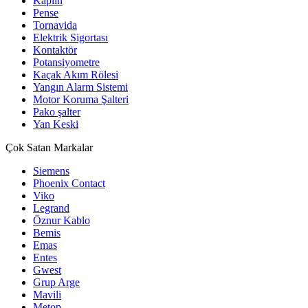
Kaplin
Pense
Tornavida
Elektrik Sigortası
Kontaktör
Potansiyometre
Kaçak Akım Rölesi
Yangın Alarm Sistemi
Motor Koruma Şalteri
Pako şalter
Yan Keski
Çok Satan Markalar
Siemens
Phoenix Contact
Viko
Legrand
Öznur Kablo
Bemis
Emas
Entes
Gwest
Grup Arge
Mavili
Metop