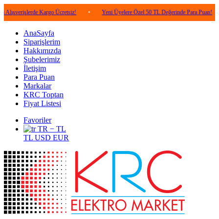
şlerde Kargo Ücretsiz!
•
Yeni Üyelere Özel 50 TL Değerinde Para Puan!
•
5.
AnaSayfa
Siparişlerim
Hakkımızda
Şubelerimiz
İletişim
Para Puan
Markalar
KRC Toptan
Fiyat Listesi
Favoriler
TR − TL
TL
USD
EUR