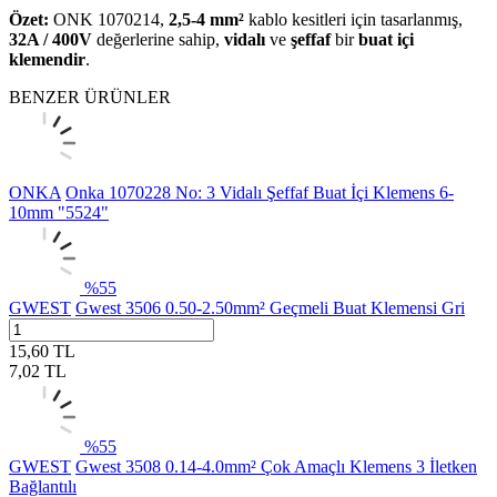
Özet:
ONK 1070214,
2,5-4 mm²
kablo kesitleri için tasarlanmış,
32A / 400V
değerlerine sahip,
vidalı
ve
şeffaf
bir
buat içi
klemendir
.
BENZER ÜRÜNLER
ONKA
Onka 1070228 No: 3 Vidalı Şeffaf Buat İçi Klemens 6-
10mm "5524"
%
55
GWEST
Gwest 3506 0.50-2.50mm² Geçmeli Buat Klemensi Gri
15,60
TL
7,02
TL
%
55
GWEST
Gwest 3508 0.14-4.0mm² Çok Amaçlı Klemens 3 İletken
Bağlantılı