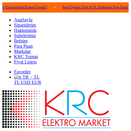
işlerde Kargo Ücretsiz!
•
Yeni Üyelere Özel 50 TL Değerinde Para Puan!
•
5
AnaSayfa
Siparişlerim
Hakkımızda
Şubelerimiz
İletişim
Para Puan
Markalar
KRC Toptan
Fiyat Listesi
Favoriler
TR − TL
TL
USD
EUR