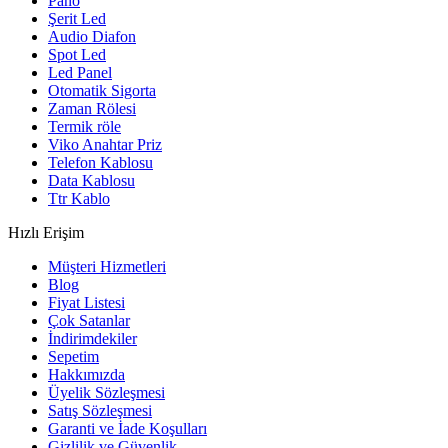
Pano
Şerit Led
Audio Diafon
Spot Led
Led Panel
Otomatik Sigorta
Zaman Rölesi
Termik röle
Viko Anahtar Priz
Telefon Kablosu
Data Kablosu
Ttr Kablo
Hızlı Erişim
Müşteri Hizmetleri
Blog
Fiyat Listesi
Çok Satanlar
İndirimdekiler
Sepetim
Hakkımızda
Üyelik Sözleşmesi
Satış Sözleşmesi
Garanti ve İade Koşulları
Gizlilik ve Güvenlik