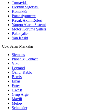
Tornavida
Elektrik Sigortası
Kontaktör
Potansiyometre
Kaçak Akım Rölesi
Yangın Alarm Sistemi
Motor Koruma Şalteri
Pako şalter
Yan Keski
Çok Satan Markalar
Siemens
Phoenix Contact
Viko
Legrand
Öznur Kablo
Bemis
Emas
Entes
Gwest
Grup Arge
Mavili
Metop
Schneider