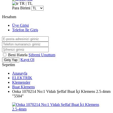
TR | TL
Para Birimi
Hesabım
Üye Girişi
Telefon İle Giriş
Beni Hatırla
Şifremi Unuttum
Kayıt Ol
Giriş Yap
Sepetim
Anasayfa
ELEKTRİK
Klemensler
Buat Klemens
Onka 1070214 No:1 Vidalı Şeffaf Buat İçi Klemens 2.5-4mm
"5504"