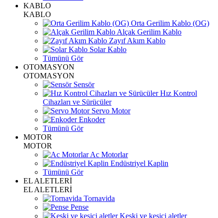
KABLO
KABLO
Orta Gerilim Kablo (OG)
Alçak Gerilim Kablo
Zayıf Akım Kablo
Solar Kablo
Tümünü Gör
OTOMASYON
OTOMASYON
Sensör
Hız Kontrol
Cihazları ve Sürücüler
Servo Motor
Enkoder
Tümünü Gör
MOTOR
MOTOR
Ac Motorlar
Endüstriyel Kaplin
Tümünü Gör
EL ALETLERİ
EL ALETLERİ
Tornavida
Pense
Keski ve kesici aletler