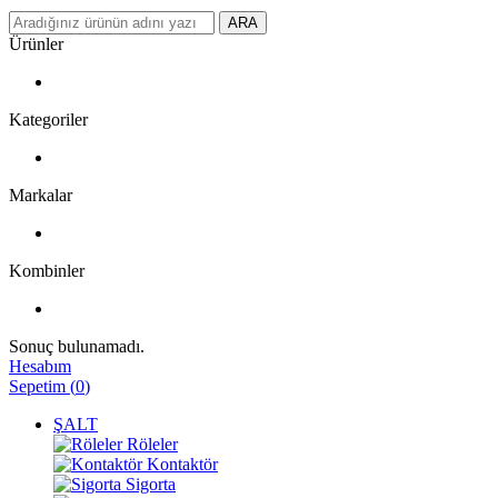
ARA
Ürünler
Kategoriler
Markalar
Kombinler
Sonuç bulunamadı.
Hesabım
Sepetim
(
0
)
ŞALT
Röleler
Kontaktör
Sigorta