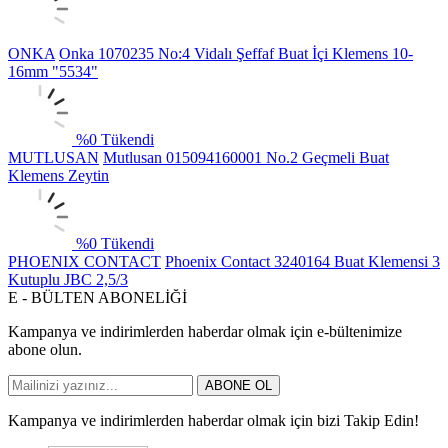
ONKA
Onka 1070235 No:4 Vidalı Şeffaf Buat İçi Klemens 10-
16mm "5534"
%
0
Tükendi
MUTLUSAN
Mutlusan 015094160001 No.2 Geçmeli Buat
Klemens Zeytin
%
0
Tükendi
PHOENIX CONTACT
Phoenix Contact 3240164 Buat Klemensi 3
Kutuplu JBC 2,5/3
E - BÜLTEN ABONELİĞİ
Kampanya ve indirimlerden haberdar olmak için e-bültenimize
abone olun.
ABONE OL
Kampanya ve indirimlerden haberdar olmak için bizi Takip Edin!