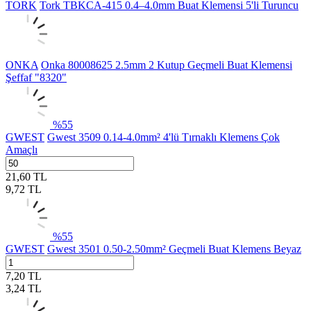
TORK
Tork TBKCA-415 0.4–4.0mm Buat Klemensi 5'li Turuncu
ONKA
Onka 80008625 2.5mm 2 Kutup Geçmeli Buat Klemensi
Şeffaf "8320"
%
55
GWEST
Gwest 3509 0.14-4.0mm² 4'lü Tırnaklı Klemens Çok
Amaçlı
21,60
TL
9,72
TL
%
55
GWEST
Gwest 3501 0.50-2.50mm² Geçmeli Buat Klemens Beyaz
7,20
TL
3,24
TL