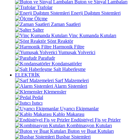
Buton ve Sinyal Lambaları
Trafolar
Enerji Dağıtım Sistemleri
Ölçme
Zaman Saatleri
Şalter
Vinç Kumanda Kutuları
Şönt Reaktör
Harmonik Filtre
Yumuşak Yolverici
Parafudr
Kondansatörler
Şalt Haberleşme
ELEKTRİK
Sarf Malzemeleri
Alarm Sistemleri
Klemensler
Pedal
Isıtıcı
Uyarıcı Ekipmanlar
Kablo Makarası
Endüstriyel Fiş ve Prizler
Kombinasyon Kutuları
Buton ve Buat Kutuları
Busbar Sistemleri