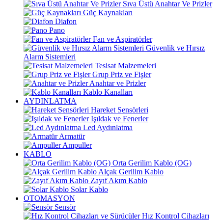
Sıva Üstü Anahtar Ve Prizler
Güç Kaynakları
Diafon
Pano
Fan ve Aspiratörler
Güvenlik ve Hırsız
Alarm Sistemleri
Tesisat Malzemeleri
Grup Priz ve Fişler
Anahtar ve Prizler
Kablo Kanalları
AYDINLATMA
Hareket Sensörleri
Işıldak ve Fenerler
Led Aydınlatma
Armatür
Ampuller
KABLO
Orta Gerilim Kablo (OG)
Alçak Gerilim Kablo
Zayıf Akım Kablo
Solar Kablo
OTOMASYON
Sensör
Hız Kontrol Cihazları