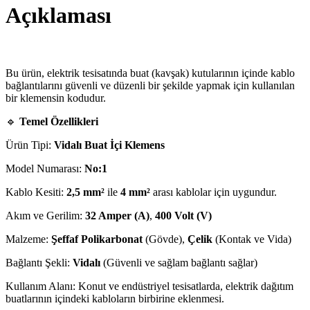
Açıklaması
Bu ürün, elektrik tesisatında buat (kavşak) kutularının içinde kablo
bağlantılarını güvenli ve düzenli bir şekilde yapmak için kullanılan
bir klemensin kodudur.
🔹
Temel Özellikleri
Ürün Tipi:
Vidalı Buat İçi Klemens
Model Numarası:
No:1
Kablo Kesiti:
2,5 mm²
ile
4 mm²
arası kablolar için uygundur.
Akım ve Gerilim:
32 Amper (A)
,
400 Volt (V)
Malzeme:
Şeffaf Polikarbonat
(Gövde),
Çelik
(Kontak ve Vida)
Bağlantı Şekli:
Vidalı
(Güvenli ve sağlam bağlantı sağlar)
Kullanım Alanı: Konut ve endüstriyel tesisatlarda, elektrik dağıtım
buatlarının içindeki kabloların birbirine eklenmesi.