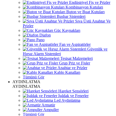
Endüstriyel Fiş ve Prizler
Kombinasyon Kutuları
Buton ve Buat Kutuları
Busbar Sistemleri
Sıva Üstü Anahtar Ve
Prizler
Güç Kaynakları
Diafon
Pano
Fan ve Aspiratörler
Güvenlik ve
Hırsız Alarm Sistemleri
Tesisat Malzemeleri
Grup Priz ve Fişler
Anahtar ve Prizler
Kablo Kanalları
Tümünü Gör
AYDINLATMA
AYDINLATMA
Hareket Sensörleri
Işıldak ve Fenerler
Led Aydınlatma
Armatür
Ampuller
Tümünü Gör