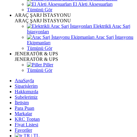
El Aleti Aksesuarları
Tümünü Gör
ARAÇ ŞARJ İSTASYONU
ARAÇ ŞARJ İSTASYONU
Elektrikli Araç Şarj
İstasyonları
Araç Şarj İstasyonu
Ekipmanları
Tümünü Gör
JENERATÖR & UPS
JENERATÖR & UPS
Piller
Tümünü Gör
AnaSayfa
Siparişlerim
Hakkımızda
Şubelerimiz
İletişim
Para Puan
Markalar
KRC Toptan
Fiyat Listesi
Favoriler
TR | TL