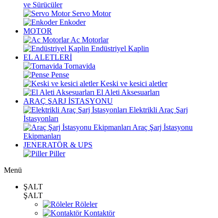
ve Sürücüler
Servo Motor
Enkoder
MOTOR
Ac Motorlar
Endüstriyel Kaplin
EL ALETLERİ
Tornavida
Pense
Keski ve kesici aletler
El Aleti Aksesuarları
ARAÇ ŞARJ İSTASYONU
Elektrikli Araç Şarj
İstasyonları
Araç Şarj İstasyonu
Ekipmanları
JENERATÖR & UPS
Piller
Menü
ŞALT
ŞALT
Röleler
Kontaktör