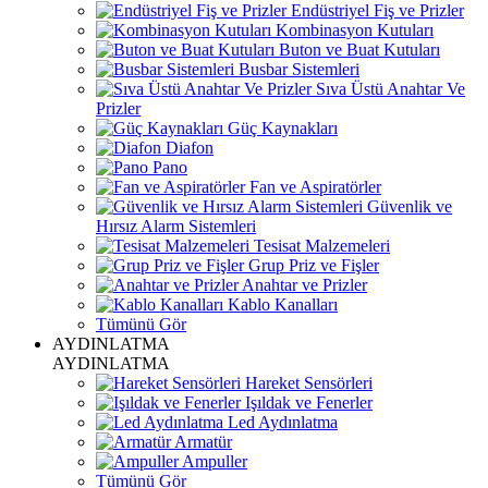
Endüstriyel Fiş ve Prizler
Kombinasyon Kutuları
Buton ve Buat Kutuları
Busbar Sistemleri
Sıva Üstü Anahtar Ve
Prizler
Güç Kaynakları
Diafon
Pano
Fan ve Aspiratörler
Güvenlik ve
Hırsız Alarm Sistemleri
Tesisat Malzemeleri
Grup Priz ve Fişler
Anahtar ve Prizler
Kablo Kanalları
Tümünü Gör
AYDINLATMA
AYDINLATMA
Hareket Sensörleri
Işıldak ve Fenerler
Led Aydınlatma
Armatür
Ampuller
Tümünü Gör