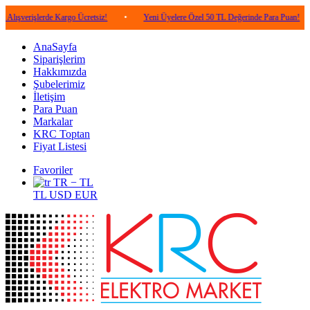
şlerde Kargo Ücretsiz!
•
Yeni Üyelere Özel 50 TL Değerinde Para Puan!
•
5.0
AnaSayfa
Siparişlerim
Hakkımızda
Şubelerimiz
İletişim
Para Puan
Markalar
KRC Toptan
Fiyat Listesi
Favoriler
TR − TL
TL
USD
EUR