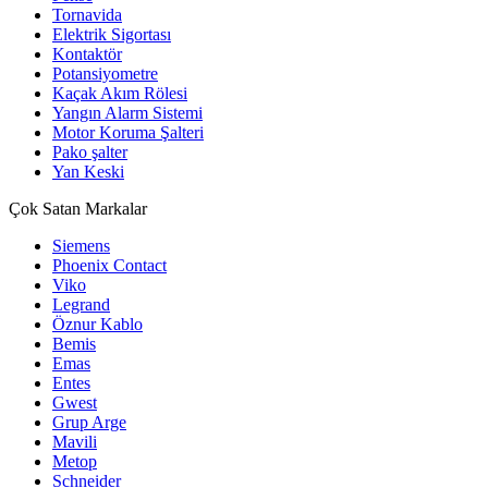
Tornavida
Elektrik Sigortası
Kontaktör
Potansiyometre
Kaçak Akım Rölesi
Yangın Alarm Sistemi
Motor Koruma Şalteri
Pako şalter
Yan Keski
Çok Satan Markalar
Siemens
Phoenix Contact
Viko
Legrand
Öznur Kablo
Bemis
Emas
Entes
Gwest
Grup Arge
Mavili
Metop
Schneider