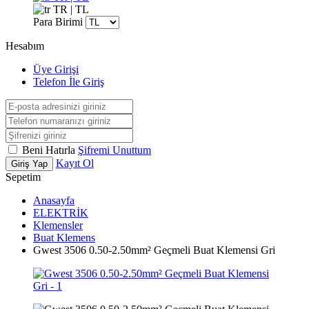
TR | TL
Para Birimi
Hesabım
Üye Girişi
Telefon İle Giriş
Beni Hatırla
Şifremi Unuttum
Kayıt Ol
Giriş Yap
Sepetim
Anasayfa
ELEKTRİK
Klemensler
Buat Klemens
Gwest 3506 0.50-2.50mm² Geçmeli Buat Klemensi Gri