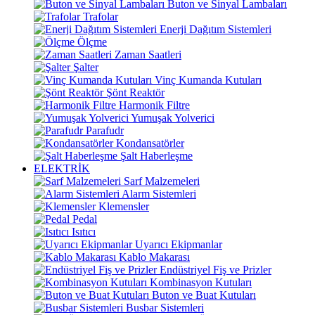
Buton ve Sinyal Lambaları
Trafolar
Enerji Dağıtım Sistemleri
Ölçme
Zaman Saatleri
Şalter
Vinç Kumanda Kutuları
Şönt Reaktör
Harmonik Filtre
Yumuşak Yolverici
Parafudr
Kondansatörler
Şalt Haberleşme
ELEKTRİK
Sarf Malzemeleri
Alarm Sistemleri
Klemensler
Pedal
Isıtıcı
Uyarıcı Ekipmanlar
Kablo Makarası
Endüstriyel Fiş ve Prizler
Kombinasyon Kutuları
Buton ve Buat Kutuları
Busbar Sistemleri