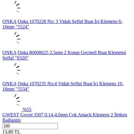
ONKA
Onka 1070228 No: 3 Vidalı Şeffaf Buat İçi Klemens 6-
10mm "5524"
ONKA
Onka 80008625 2.5mm 2 Kutup Geçmeli Buat Klemensi
Şeffaf "8320"
ONKA
Onka 1070235 No:4 Vidalı Şeffaf Buat İçi Klemens 10-
16mm "5534"
%
55
GWEST
Gwest 3507 0.14-4.0mm Çok Amaçlı Klemens 2 İletken
Bağlantılı
13,80
TL