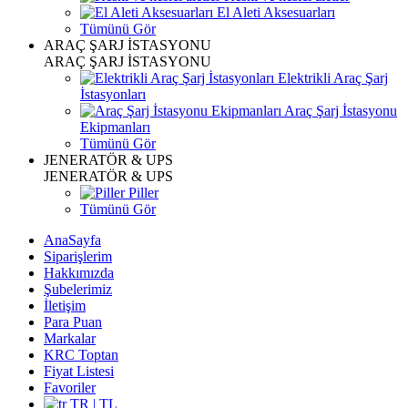
El Aleti Aksesuarları
Tümünü Gör
ARAÇ ŞARJ İSTASYONU
ARAÇ ŞARJ İSTASYONU
Elektrikli Araç Şarj
İstasyonları
Araç Şarj İstasyonu
Ekipmanları
Tümünü Gör
JENERATÖR & UPS
JENERATÖR & UPS
Piller
Tümünü Gör
AnaSayfa
Siparişlerim
Hakkımızda
Şubelerimiz
İletişim
Para Puan
Markalar
KRC Toptan
Fiyat Listesi
Favoriler
TR | TL