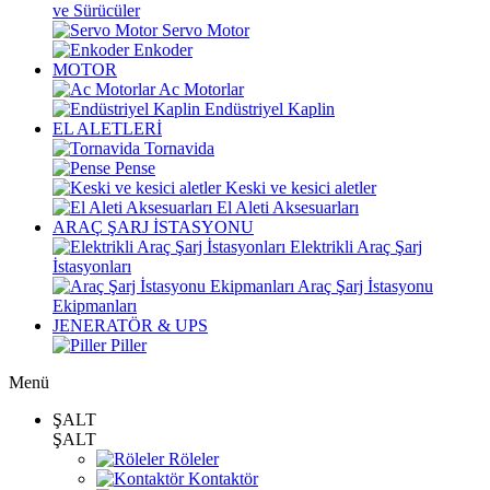
ve Sürücüler
Servo Motor
Enkoder
MOTOR
Ac Motorlar
Endüstriyel Kaplin
EL ALETLERİ
Tornavida
Pense
Keski ve kesici aletler
El Aleti Aksesuarları
ARAÇ ŞARJ İSTASYONU
Elektrikli Araç Şarj
İstasyonları
Araç Şarj İstasyonu
Ekipmanları
JENERATÖR & UPS
Piller
Menü
ŞALT
ŞALT
Röleler
Kontaktör