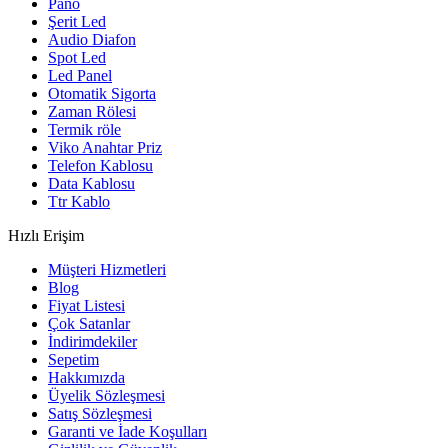
Pano
Şerit Led
Audio Diafon
Spot Led
Led Panel
Otomatik Sigorta
Zaman Rölesi
Termik röle
Viko Anahtar Priz
Telefon Kablosu
Data Kablosu
Ttr Kablo
Hızlı Erişim
Müşteri Hizmetleri
Blog
Fiyat Listesi
Çok Satanlar
İndirimdekiler
Sepetim
Hakkımızda
Üyelik Sözleşmesi
Satış Sözleşmesi
Garanti ve İade Koşulları