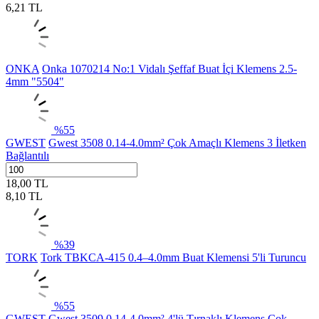
6,21
TL
ONKA
Onka 1070214 No:1 Vidalı Şeffaf Buat İçi Klemens 2.5-
4mm "5504"
%
55
GWEST
Gwest 3508 0.14-4.0mm² Çok Amaçlı Klemens 3 İletken
Bağlantılı
18,00
TL
8,10
TL
%
39
TORK
Tork TBKCA-415 0.4–4.0mm Buat Klemensi 5'li Turuncu
%
55
GWEST
Gwest 3509 0.14-4.0mm² 4'lü Tırnaklı Klemens Çok