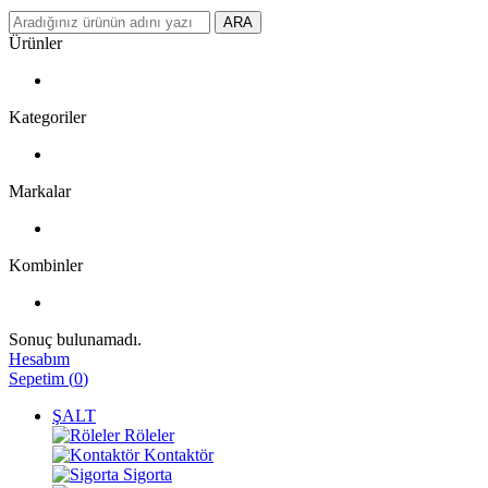
ARA
Ürünler
Kategoriler
Markalar
Kombinler
Sonuç bulunamadı.
Hesabım
Sepetim
(
0
)
ŞALT
Röleler
Kontaktör
Sigorta