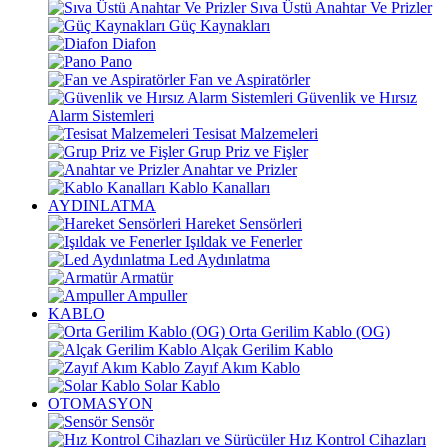
Sıva Üstü Anahtar Ve Prizler
Güç Kaynakları
Diafon
Pano
Fan ve Aspiratörler
Güvenlik ve Hırsız
Alarm Sistemleri
Tesisat Malzemeleri
Grup Priz ve Fişler
Anahtar ve Prizler
Kablo Kanalları
AYDINLATMA
Hareket Sensörleri
Işıldak ve Fenerler
Led Aydınlatma
Armatür
Ampuller
KABLO
Orta Gerilim Kablo (OG)
Alçak Gerilim Kablo
Zayıf Akım Kablo
Solar Kablo
OTOMASYON
Sensör
Hız Kontrol Cihazları