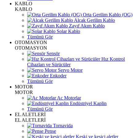
KABLO
KABLO
Orta Gerilim Kablo (OG)
Alçak Gerilim Kablo
Zayıf Akım Kablo
Solar Kablo
Tümünü Gör
OTOMASYON
OTOMASYON
Sensör
Hız Kontrol
Cihazları ve Sürücüler
Servo Motor
Enkoder
Tümünü Gör
MOTOR
MOTOR
Ac Motorlar
Endüstriyel Kaplin
Tümünü Gör
EL ALETLERİ
EL ALETLERİ
Tornavida
Pense
Keski ve kesici aletler