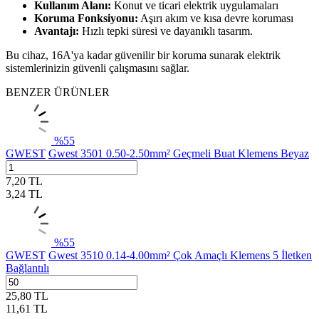
Kullanım Alanı:
Konut ve ticari elektrik uygulamaları
Koruma Fonksiyonu:
Aşırı akım ve kısa devre koruması
Avantajı:
Hızlı tepki süresi ve dayanıklı tasarım.
Bu cihaz, 16A'ya kadar güvenilir bir koruma sunarak elektrik
sistemlerinizin güvenli çalışmasını sağlar.
BENZER ÜRÜNLER
%
55
GWEST
Gwest 3501 0.50-2.50mm² Geçmeli Buat Klemens Beyaz
7,20
TL
3,24
TL
%
55
GWEST
Gwest 3510 0.14-4.00mm² Çok Amaçlı Klemens 5 İletken
Bağlantılı
25,80
TL
11,61
TL