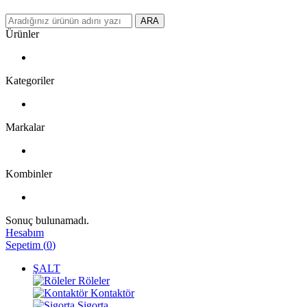
ARA
Ürünler
Kategoriler
Markalar
Kombinler
Sonuç bulunamadı.
Hesabım
Sepetim
(
0
)
ŞALT
Röleler
Kontaktör
Sigorta