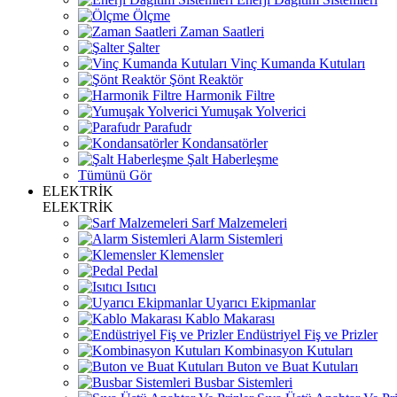
Ölçme
Zaman Saatleri
Şalter
Vinç Kumanda Kutuları
Şönt Reaktör
Harmonik Filtre
Yumuşak Yolverici
Parafudr
Kondansatörler
Şalt Haberleşme
Tümünü Gör
ELEKTRİK
ELEKTRİK
Sarf Malzemeleri
Alarm Sistemleri
Klemensler
Pedal
Isıtıcı
Uyarıcı Ekipmanlar
Kablo Makarası
Endüstriyel Fiş ve Prizler
Kombinasyon Kutuları
Buton ve Buat Kutuları
Busbar Sistemleri