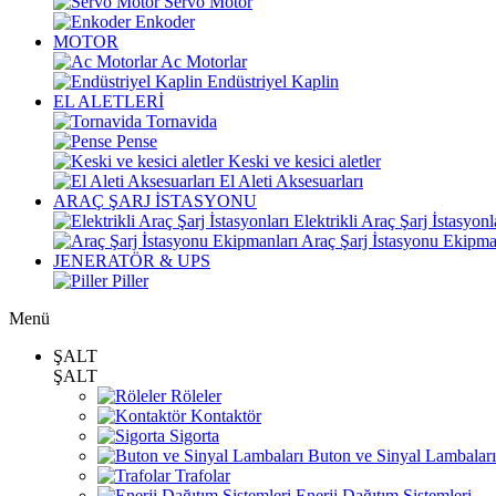
Servo Motor
Enkoder
MOTOR
Ac Motorlar
Endüstriyel Kaplin
EL ALETLERİ
Tornavida
Pense
Keski ve kesici aletler
El Aleti Aksesuarları
ARAÇ ŞARJ İSTASYONU
Elektrikli Araç Şarj İstasyonl
Araç Şarj İstasyonu Ekipma
JENERATÖR & UPS
Piller
Menü
ŞALT
ŞALT
Röleler
Kontaktör
Sigorta
Buton ve Sinyal Lambaları
Trafolar
Enerji Dağıtım Sistemleri