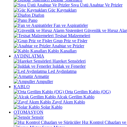
Sıva Üstü Anahtar Ve Prizler
Güç Kaynakları
Diafon
Pano
Fan ve Aspiratörler
Güvenlik ve Hırsız Alar
Tesisat Malzemeleri
Grup Priz ve Fişler
Anahtar ve Prizler
Kablo Kanalları
AYDINLATMA
Hareket Sensörleri
Işıldak ve Fenerler
Led Aydınlatma
Armatür
Ampuller
KABLO
Orta Gerilim Kablo (OG)
Alçak Gerilim Kablo
Zayıf Akım Kablo
Solar Kablo
OTOMASYON
Sensör
Hız Kontrol Cihazları ve