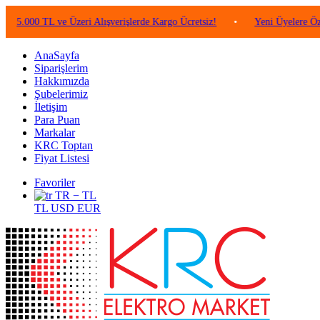
00 TL ve Üzeri Alışverişlerde Kargo Ücretsiz!
•
Yeni Üyelere Özel 50 
AnaSayfa
Siparişlerim
Hakkımızda
Şubelerimiz
İletişim
Para Puan
Markalar
KRC Toptan
Fiyat Listesi
Favoriler
TR − TL
TL
USD
EUR