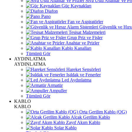
Sıva Üstü Anahtar Ve Pri
Güç Kaynakları
Diafon
Pano
Fan ve Aspiratörler
Güvenlik ve Hırsı
Tesisat Malzemeleri
Grup Priz ve Fişler
Anahtar ve Prizler
Kablo Kanalları
Tümünü Gör
AYDINLATMA
AYDINLATMA
Hareket Sensörleri
Işıldak ve Fenerler
Led Aydınlatma
Armatür
Ampuller
Tümünü Gör
KABLO
KABLO
Orta Gerilim Kablo (OG)
Alçak Gerilim Kablo
Zayıf Akım Kablo
Solar Kablo