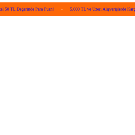
TL Değerinde Para Puan!
•
5.000 TL ve Üzeri Alışverişlerde Kargo Ücret