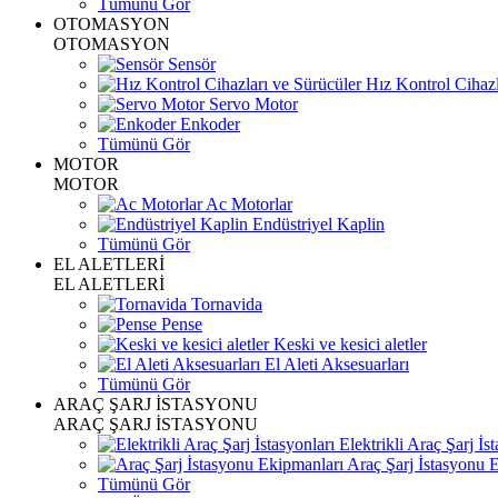
Tümünü Gör
OTOMASYON
OTOMASYON
Sensör
Hız Kontrol Cihazl
Servo Motor
Enkoder
Tümünü Gör
MOTOR
MOTOR
Ac Motorlar
Endüstriyel Kaplin
Tümünü Gör
EL ALETLERİ
EL ALETLERİ
Tornavida
Pense
Keski ve kesici aletler
El Aleti Aksesuarları
Tümünü Gör
ARAÇ ŞARJ İSTASYONU
ARAÇ ŞARJ İSTASYONU
Elektrikli Araç Şarj İst
Araç Şarj İstasyonu 
Tümünü Gör