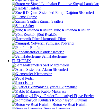
Buton ve Sinyal Lambaları
Trafolar
Enerji Dağıtım Sistemleri
Ölçme
Zaman Saatleri
Şalter
Vinç Kumanda Kutuları
Şönt Reaktör
Harmonik Filtre
Yumuşak Yolverici
Parafudr
Kondansatörler
Şalt Haberleşme
ELEKTRİK
Sarf Malzemeleri
Alarm Sistemleri
Klemensler
Pedal
Isıtıcı
Uyarıcı Ekipmanlar
Kablo Makarası
Endüstriyel Fiş ve Prizler
Kombinasyon Kutuları
Buton ve Buat Kutuları
Busbar Sistemleri