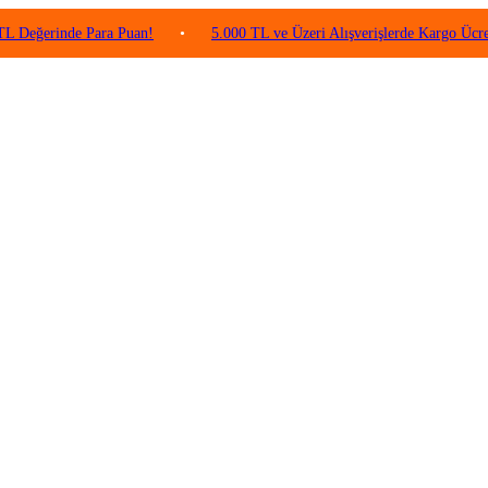
inde Para Puan!
•
5.000 TL ve Üzeri Alışverişlerde Kargo Ücretsiz!