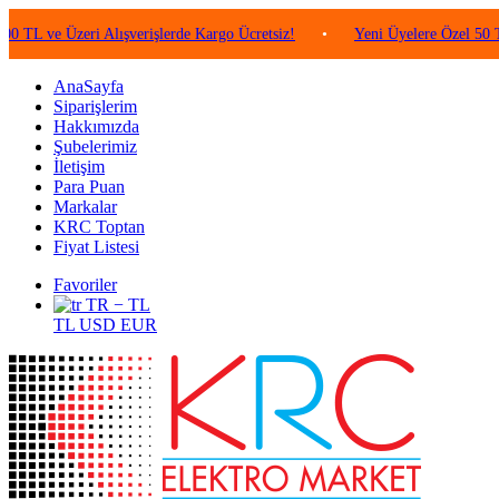
 Üzeri Alışverişlerde Kargo Ücretsiz!
•
Yeni Üyelere Özel 50 TL Değer
AnaSayfa
Siparişlerim
Hakkımızda
Şubelerimiz
İletişim
Para Puan
Markalar
KRC Toptan
Fiyat Listesi
Favoriler
TR − TL
TL
USD
EUR