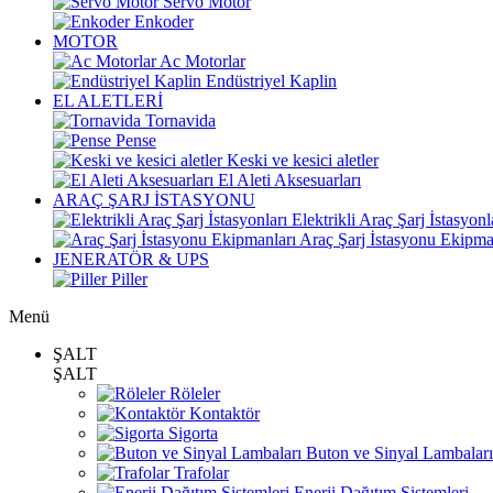
Servo Motor
Enkoder
MOTOR
Ac Motorlar
Endüstriyel Kaplin
EL ALETLERİ
Tornavida
Pense
Keski ve kesici aletler
El Aleti Aksesuarları
ARAÇ ŞARJ İSTASYONU
Elektrikli Araç Şarj İstasyonl
Araç Şarj İstasyonu Ekipma
JENERATÖR & UPS
Piller
Menü
ŞALT
ŞALT
Röleler
Kontaktör
Sigorta
Buton ve Sinyal Lambaları
Trafolar
Enerji Dağıtım Sistemleri