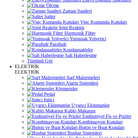
Ölçme
Zaman Saatleri
Şalter
Vinç Kumanda Kutuları
Şönt Reaktör
Harmonik Filtre
Yumuşak Yolverici
Parafudr
Kondansatörler
Şalt Haberleşme
Tümünü Gör
ELEKTRİK
ELEKTRİK
Sarf Malzemeleri
Alarm Sistemleri
Klemensler
Pedal
Isıtıcı
Uyarıcı Ekipmanlar
Kablo Makarası
Endüstriyel Fiş ve Prizler
Kombinasyon Kutuları
Buton ve Buat Kutuları
Busbar Sistemleri