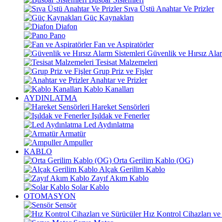
Sıva Üstü Anahtar Ve Prizler
Güç Kaynakları
Diafon
Pano
Fan ve Aspiratörler
Güvenlik ve Hırsız Alar
Tesisat Malzemeleri
Grup Priz ve Fişler
Anahtar ve Prizler
Kablo Kanalları
AYDINLATMA
Hareket Sensörleri
Işıldak ve Fenerler
Led Aydınlatma
Armatür
Ampuller
KABLO
Orta Gerilim Kablo (OG)
Alçak Gerilim Kablo
Zayıf Akım Kablo
Solar Kablo
OTOMASYON
Sensör
Hız Kontrol Cihazları ve