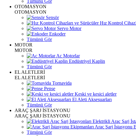
Tümünü Gör
OTOMASYON
OTOMASYON
Sensör
Hız Kontrol Cihazl
Servo Motor
Enkoder
Tümünü Gör
MOTOR
MOTOR
Ac Motorlar
Endüstriyel Kaplin
Tümünü Gör
EL ALETLERİ
EL ALETLERİ
Tornavida
Pense
Keski ve kesici aletler
El Aleti Aksesuarları
Tümünü Gör
ARAÇ ŞARJ İSTASYONU
ARAÇ ŞARJ İSTASYONU
Elektrikli Araç Şarj İst
Araç Şarj İstasyonu 
Tümünü Gör