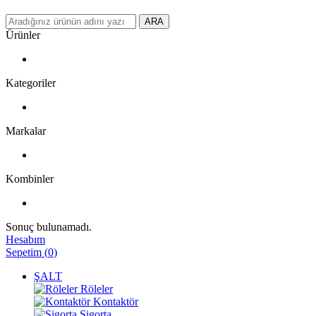
ARA
Ürünler
Kategoriler
Markalar
Kombinler
Sonuç bulunamadı.
Hesabım
Sepetim
(
0
)
ŞALT
Röleler
Kontaktör
Sigorta