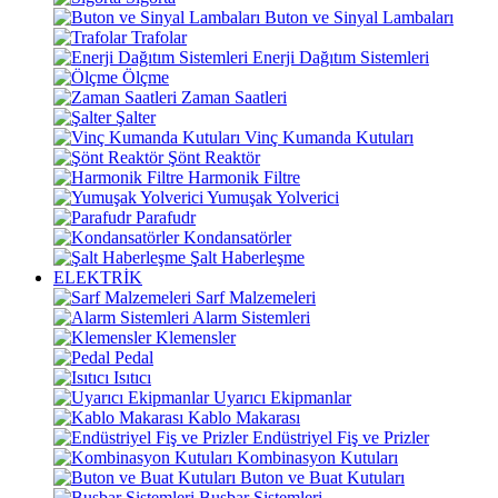
Buton ve Sinyal Lambaları
Trafolar
Enerji Dağıtım Sistemleri
Ölçme
Zaman Saatleri
Şalter
Vinç Kumanda Kutuları
Şönt Reaktör
Harmonik Filtre
Yumuşak Yolverici
Parafudr
Kondansatörler
Şalt Haberleşme
ELEKTRİK
Sarf Malzemeleri
Alarm Sistemleri
Klemensler
Pedal
Isıtıcı
Uyarıcı Ekipmanlar
Kablo Makarası
Endüstriyel Fiş ve Prizler
Kombinasyon Kutuları
Buton ve Buat Kutuları
Busbar Sistemleri