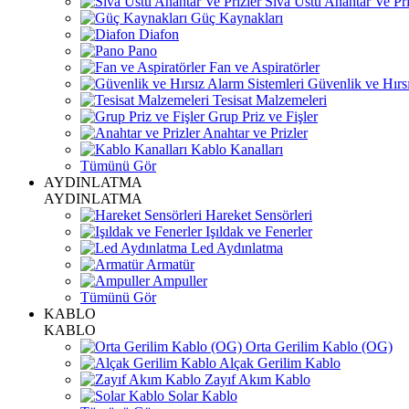
Sıva Üstü Anahtar Ve Pri
Güç Kaynakları
Diafon
Pano
Fan ve Aspiratörler
Güvenlik ve Hırsı
Tesisat Malzemeleri
Grup Priz ve Fişler
Anahtar ve Prizler
Kablo Kanalları
Tümünü Gör
AYDINLATMA
AYDINLATMA
Hareket Sensörleri
Işıldak ve Fenerler
Led Aydınlatma
Armatür
Ampuller
Tümünü Gör
KABLO
KABLO
Orta Gerilim Kablo (OG)
Alçak Gerilim Kablo
Zayıf Akım Kablo
Solar Kablo