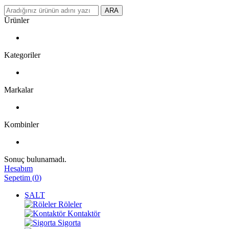
ARA
Ürünler
Kategoriler
Markalar
Kombinler
Sonuç bulunamadı.
Hesabım
Sepetim
(
0
)
ŞALT
Röleler
Kontaktör
Sigorta