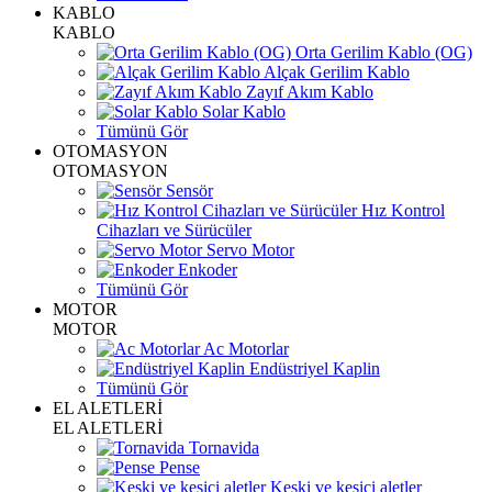
KABLO
KABLO
Orta Gerilim Kablo (OG)
Alçak Gerilim Kablo
Zayıf Akım Kablo
Solar Kablo
Tümünü Gör
OTOMASYON
OTOMASYON
Sensör
Hız Kontrol
Cihazları ve Sürücüler
Servo Motor
Enkoder
Tümünü Gör
MOTOR
MOTOR
Ac Motorlar
Endüstriyel Kaplin
Tümünü Gör
EL ALETLERİ
EL ALETLERİ
Tornavida
Pense
Keski ve kesici aletler