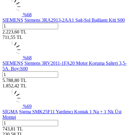
%
68
SIEMENS
Siemens 3RA2913-2AA1 Sağ-Sol Bağlantı Kiti S00
2.223,60
TL
711,55
TL
%
68
SIEMENS
Siemens 3RV2011-1FA20 Motor Koruma Şalteri 3,5-
5A. Boy:S00
5.788,80
TL
1.852,42
TL
%
69
SİGMA
Sigma SMK25F11 Yardımcı Kontak 1 Na + 1 Nk Üst
Montaj
743,81
TL
230,58
TL