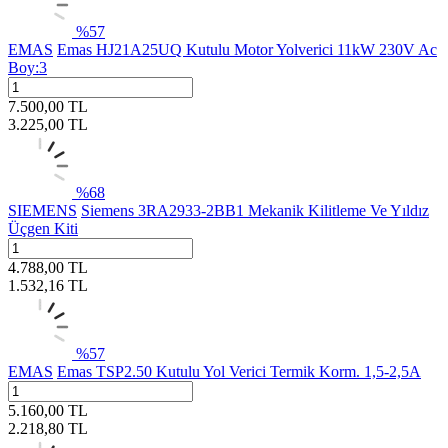
%
57
EMAS
Emas HJ21A25UQ Kutulu Motor Yolverici 11kW 230V Ac
Boy:3
7.500,00
TL
3.225,00
TL
%
68
SIEMENS
Siemens 3RA2933-2BB1 Mekanik Kilitleme Ve Yıldız
Üçgen Kiti
4.788,00
TL
1.532,16
TL
%
57
EMAS
Emas TSP2.50 Kutulu Yol Verici Termik Korm. 1,5-2,5A
5.160,00
TL
2.218,80
TL