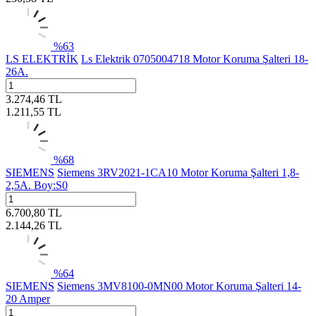
%
63
LS ELEKTRİK
Ls Elektrik 0705004718 Motor Koruma Şalteri 18-
26A.
3.274,46
TL
1.211,55
TL
%
68
SIEMENS
Siemens 3RV2021-1CA10 Motor Koruma Şalteri 1,8-
2,5A. Boy:S0
6.700,80
TL
2.144,26
TL
%
64
SIEMENS
Siemens 3MV8100-0MN00 Motor Koruma Şalteri 14-
20 Amper