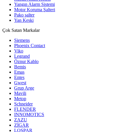
Yangın Alarm Sistemi
Motor Koruma Şalteri
Pako şalter
Yan Keski
Çok Satan Markalar
Siemens
Phoenix Contact
Viko
Legrand
Öznur Kablo
Bemis
Emas
Entes
Gwest
Grup Arge
Mavili
Metop
Schneider
FLENDER
INNOMOTICS
ZAZU
ZİGAR
LOSPAR