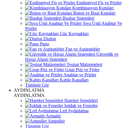
Endüstriyel Fiş ve Prizler
Kombinasyon Kutuları
Buton ve Buat Kutuları
Busbar Sistemleri
Sıva Üstü Anahtar Ve
Prizler
Güç Kaynakları
Diafon
Pano
Fan ve Aspiratörler
Güvenlik ve
Hırsız Alarm Sistemleri
Tesisat Malzemeleri
Grup Priz ve Fişler
Anahtar ve Prizler
Kablo Kanalları
Tümünü Gör
AYDINLATMA
AYDINLATMA
Hareket Sensörleri
Işıldak ve Fenerler
Led Aydınlatma
Armatür
Ampuller
Tümünü Gör