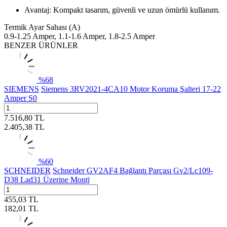
Avantaj: Kompakt tasarım, güvenli ve uzun ömürlü kullanım.
Termik Ayar Sahası (A)
0.9-1.25 Amper, 1.1-1.6 Amper, 1.8-2.5 Amper
BENZER ÜRÜNLER
%
68
SIEMENS
Siemens 3RV2021-4CA10 Motor Koruma Şalteri 17-22
Amper S0
7.516,80
TL
2.405,38
TL
%
60
SCHNEIDER
Schneider GV2AF4 Bağlantı Parçası Gv2/Lc109-
D38 Lad31 Üzerine Montj
455,03
TL
182,01
TL