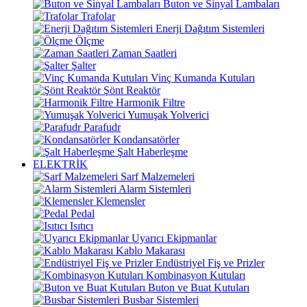
Buton ve Sinyal Lambaları
Trafolar
Enerji Dağıtım Sistemleri
Ölçme
Zaman Saatleri
Şalter
Vinç Kumanda Kutuları
Şönt Reaktör
Harmonik Filtre
Yumuşak Yolverici
Parafudr
Kondansatörler
Şalt Haberleşme
ELEKTRİK
Sarf Malzemeleri
Alarm Sistemleri
Klemensler
Pedal
Isıtıcı
Uyarıcı Ekipmanlar
Kablo Makarası
Endüstriyel Fiş ve Prizler
Kombinasyon Kutuları
Buton ve Buat Kutuları
Busbar Sistemleri