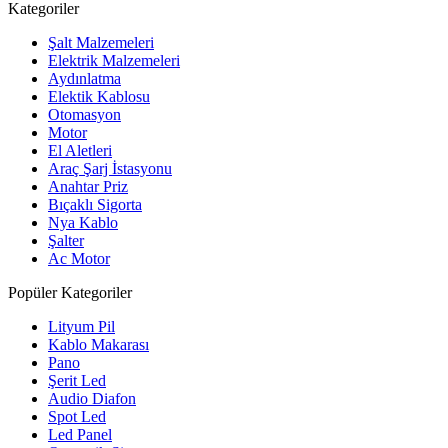
Kategoriler
Şalt Malzemeleri
Elektrik Malzemeleri
Aydınlatma
Elektik Kablosu
Otomasyon
Motor
El Aletleri
Araç Şarj İstasyonu
Anahtar Priz
Bıçaklı Sigorta
Nya Kablo
Şalter
Ac Motor
Popüler Kategoriler
Lityum Pil
Kablo Makarası
Pano
Şerit Led
Audio Diafon
Spot Led
Led Panel