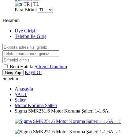
TR | TL
Para Birimi
Hesabım
Üye Girişi
Telefon İle Giriş
Beni Hatırla
Şifremi Unuttum
Kayıt Ol
Giriş Yap
Sepetim
Anasayfa
ŞALT
Şalter
Motor Koruma Şalteri
Sigma SMK251.6 Motor Koruma Şalteri 1-1,6A.