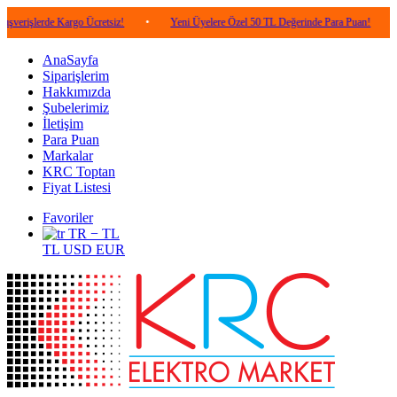
de Kargo Ücretsiz!
•
Yeni Üyelere Özel 50 TL Değerinde Para Puan!
•
5.000 
AnaSayfa
Siparişlerim
Hakkımızda
Şubelerimiz
İletişim
Para Puan
Markalar
KRC Toptan
Fiyat Listesi
Favoriler
TR − TL
TL
USD
EUR