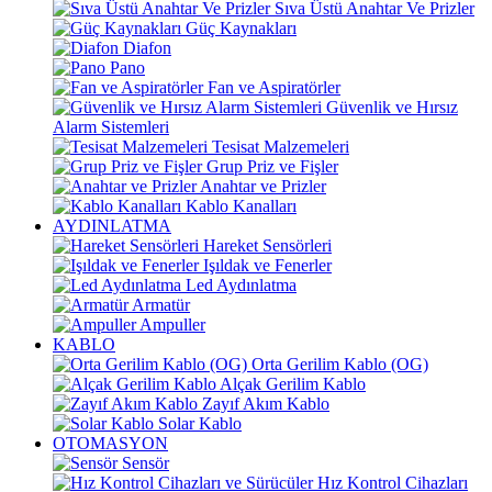
Sıva Üstü Anahtar Ve Prizler
Güç Kaynakları
Diafon
Pano
Fan ve Aspiratörler
Güvenlik ve Hırsız
Alarm Sistemleri
Tesisat Malzemeleri
Grup Priz ve Fişler
Anahtar ve Prizler
Kablo Kanalları
AYDINLATMA
Hareket Sensörleri
Işıldak ve Fenerler
Led Aydınlatma
Armatür
Ampuller
KABLO
Orta Gerilim Kablo (OG)
Alçak Gerilim Kablo
Zayıf Akım Kablo
Solar Kablo
OTOMASYON
Sensör
Hız Kontrol Cihazları