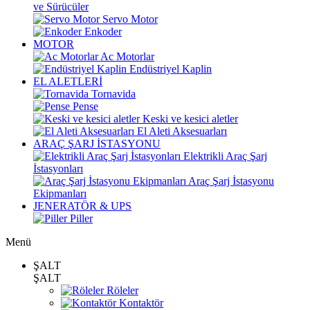
ve Sürücüler
Servo Motor
Enkoder
MOTOR
Ac Motorlar
Endüstriyel Kaplin
EL ALETLERİ
Tornavida
Pense
Keski ve kesici aletler
El Aleti Aksesuarları
ARAÇ ŞARJ İSTASYONU
Elektrikli Araç Şarj
İstasyonları
Araç Şarj İstasyonu
Ekipmanları
JENERATÖR & UPS
Piller
Menü
ŞALT
ŞALT
Röleler
Kontaktör