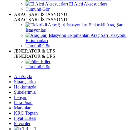
El Aleti Aksesuarları
Tümünü Gör
ARAÇ ŞARJ İSTASYONU
ARAÇ ŞARJ İSTASYONU
Elektrikli Araç Şarj
İstasyonları
Araç Şarj İstasyonu
Ekipmanları
Tümünü Gör
JENERATÖR & UPS
JENERATÖR & UPS
Piller
Tümünü Gör
AnaSayfa
Siparişlerim
Hakkımızda
Şubelerimiz
İletişim
Para Puan
Markalar
KRC Toptan
Fiyat Listesi
Favoriler
TR | TL