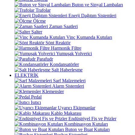
Buton ve Sinyal Lambaları
Trafolar
Enerji Dağıtım Sistemleri
Ölçme
Zaman Saatleri
Şalter
Vinç Kumanda Kutuları
Şönt Reaktör
Harmonik Filtre
Yumuşak Yolverici
Parafudr
Kondansatörler
Şalt Haberleşme
ELEKTRİK
Sarf Malzemeleri
Alarm Sistemleri
Klemensler
Pedal
Isıtıcı
Uyarıcı Ekipmanlar
Kablo Makarası
Endüstriyel Fiş ve Prizler
Kombinasyon Kutuları
Buton ve Buat Kutuları
Busbar Sistemleri