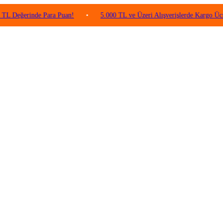
rinde Para Puan!
•
5.000 TL ve Üzeri Alışverişlerde Kargo Ücretsiz!