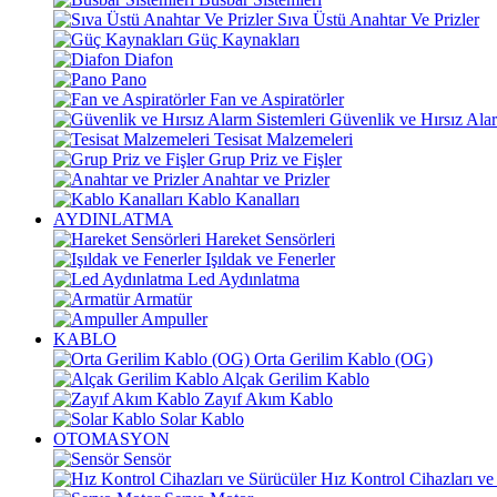
Sıva Üstü Anahtar Ve Prizler
Güç Kaynakları
Diafon
Pano
Fan ve Aspiratörler
Güvenlik ve Hırsız Alar
Tesisat Malzemeleri
Grup Priz ve Fişler
Anahtar ve Prizler
Kablo Kanalları
AYDINLATMA
Hareket Sensörleri
Işıldak ve Fenerler
Led Aydınlatma
Armatür
Ampuller
KABLO
Orta Gerilim Kablo (OG)
Alçak Gerilim Kablo
Zayıf Akım Kablo
Solar Kablo
OTOMASYON
Sensör
Hız Kontrol Cihazları ve