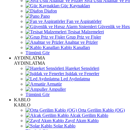
Sıva Üstü Anahtar Ve Pri
Güç Kaynakları
Diafon
Pano
Fan ve Aspiratörler
Güvenlik ve Hırsı
Tesisat Malzemeleri
Grup Priz ve Fişler
Anahtar ve Prizler
Kablo Kanalları
Tümünü Gör
AYDINLATMA
AYDINLATMA
Hareket Sensörleri
Işıldak ve Fenerler
Led Aydınlatma
Armatür
Ampuller
Tümünü Gör
KABLO
KABLO
Orta Gerilim Kablo (OG)
Alçak Gerilim Kablo
Zayıf Akım Kablo
Solar Kablo