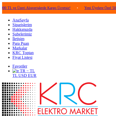
e Üzeri Alışverişlerde Kargo Ücretsiz!
•
Yeni Üyelere Özel 50 TL Değe
AnaSayfa
Siparişlerim
Hakkımızda
Şubelerimiz
İletişim
Para Puan
Markalar
KRC Toptan
Fiyat Listesi
Favoriler
TR − TL
TL
USD
EUR