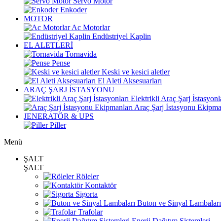
Servo Motor
Enkoder
MOTOR
Ac Motorlar
Endüstriyel Kaplin
EL ALETLERİ
Tornavida
Pense
Keski ve kesici aletler
El Aleti Aksesuarları
ARAÇ ŞARJ İSTASYONU
Elektrikli Araç Şarj İstasyonl
Araç Şarj İstasyonu Ekipma
JENERATÖR & UPS
Piller
Menü
ŞALT
ŞALT
Röleler
Kontaktör
Sigorta
Buton ve Sinyal Lambaları
Trafolar
Enerji Dağıtım Sistemleri