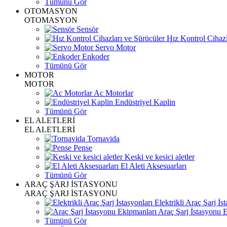
Tümünü Gör
OTOMASYON
OTOMASYON
Sensör
Hız Kontrol Cihazl
Servo Motor
Enkoder
Tümünü Gör
MOTOR
MOTOR
Ac Motorlar
Endüstriyel Kaplin
Tümünü Gör
EL ALETLERİ
EL ALETLERİ
Tornavida
Pense
Keski ve kesici aletler
El Aleti Aksesuarları
Tümünü Gör
ARAÇ ŞARJ İSTASYONU
ARAÇ ŞARJ İSTASYONU
Elektrikli Araç Şarj İst
Araç Şarj İstasyonu 
Tümünü Gör