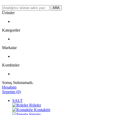
ARA
Ürünler
Kategoriler
Markalar
Kombinler
Sonuç bulunamadı.
Hesabım
Sepetim
(
0
)
ŞALT
Röleler
Kontaktör
Sigorta