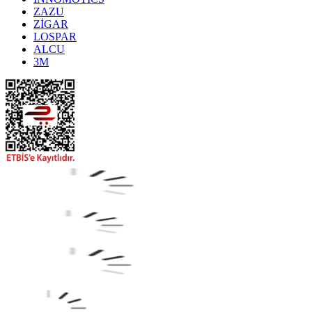
ZAZU
ZİGAR
LOSPAR
ALCU
3M