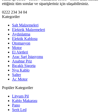
ettiğiniz tüm sorular ve siparişleriniz için ulaşabilirsiniz.
0222 234 34 04
Kategoriler
Şalt Malzemeleri
Elektrik Malzemeleri
Aydınlatma
Elektik Kablosu
Otomasyon
Motor
El Aletleri
Araç Şarj İstasyonu
Anahtar Priz
Bıçaklı Sigorta
Nya Kablo
Şalter
Ac Motor
Popüler Kategoriler
Lityum Pil
Kablo Makarası
Pano
Şerit Led