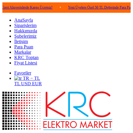
şverişlerde Kargo Ücretsiz!
•
Yeni Üyelere Özel 50 TL Değerinde Para Puan!
•
AnaSayfa
Siparişlerim
Hakkımızda
Şubelerimiz
İletişim
Para Puan
Markalar
KRC Toptan
Fiyat Listesi
Favoriler
TR − TL
TL
USD
EUR