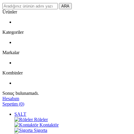
ARA
Ürünler
Kategoriler
Markalar
Kombinler
Sonuç bulunamadı.
Hesabım
Sepetim
(
0
)
ŞALT
Röleler
Kontaktör
Sigorta