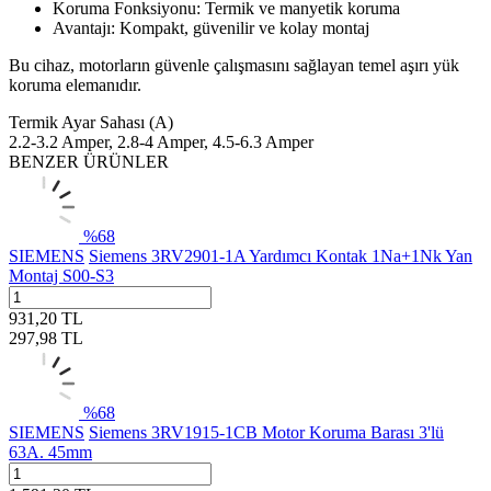
Koruma Fonksiyonu: Termik ve manyetik koruma
Avantajı: Kompakt, güvenilir ve kolay montaj
Bu cihaz, motorların güvenle çalışmasını sağlayan temel aşırı yük
koruma elemanıdır.
Termik Ayar Sahası (A)
2.2-3.2 Amper, 2.8-4 Amper, 4.5-6.3 Amper
BENZER ÜRÜNLER
%
68
SIEMENS
Siemens 3RV2901-1A Yardımcı Kontak 1Na+1Nk Yan
Montaj S00-S3
931,20
TL
297,98
TL
%
68
SIEMENS
Siemens 3RV1915-1CB Motor Koruma Barası 3'lü
63A. 45mm