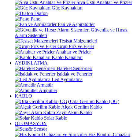
Sıva Üstü Anahtar Ve Prizler
Güç Kaynakları
Diafon
Pano
Fan ve Aspiratörler
Güvenlik ve Hırsız
Alarm Sistemleri
Tesisat Malzemeleri
Grup Priz ve Fişler
Anahtar ve Prizler
Kablo Kanalları
AYDINLATMA
Hareket Sensörleri
Işıldak ve Fenerler
Led Aydınlatma
Armatür
Ampuller
KABLO
Orta Gerilim Kablo (OG)
Alçak Gerilim Kablo
Zayıf Akım Kablo
Solar Kablo
OTOMASYON
Sensör
Hız Kontrol Cihazları