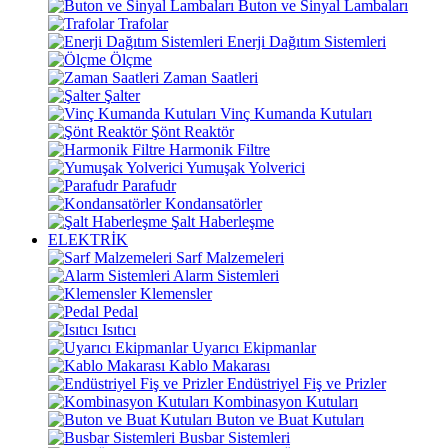
Buton ve Sinyal Lambaları
Trafolar
Enerji Dağıtım Sistemleri
Ölçme
Zaman Saatleri
Şalter
Vinç Kumanda Kutuları
Şönt Reaktör
Harmonik Filtre
Yumuşak Yolverici
Parafudr
Kondansatörler
Şalt Haberleşme
ELEKTRİK
Sarf Malzemeleri
Alarm Sistemleri
Klemensler
Pedal
Isıtıcı
Uyarıcı Ekipmanlar
Kablo Makarası
Endüstriyel Fiş ve Prizler
Kombinasyon Kutuları
Buton ve Buat Kutuları
Busbar Sistemleri