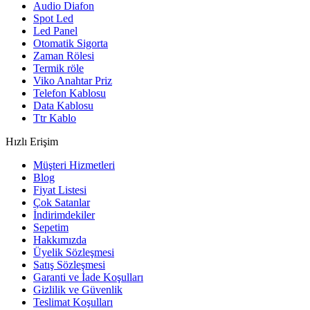
Audio Diafon
Spot Led
Led Panel
Otomatik Sigorta
Zaman Rölesi
Termik röle
Viko Anahtar Priz
Telefon Kablosu
Data Kablosu
Ttr Kablo
Hızlı Erişim
Müşteri Hizmetleri
Blog
Fiyat Listesi
Çok Satanlar
İndirimdekiler
Sepetim
Hakkımızda
Üyelik Sözleşmesi
Satış Sözleşmesi
Garanti ve İade Koşulları
Gizlilik ve Güvenlik
Teslimat Koşulları