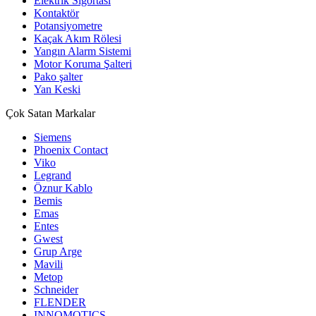
Elektrik Sigortası
Kontaktör
Potansiyometre
Kaçak Akım Rölesi
Yangın Alarm Sistemi
Motor Koruma Şalteri
Pako şalter
Yan Keski
Çok Satan Markalar
Siemens
Phoenix Contact
Viko
Legrand
Öznur Kablo
Bemis
Emas
Entes
Gwest
Grup Arge
Mavili
Metop
Schneider
FLENDER
INNOMOTICS