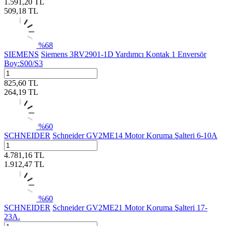
1.591,20
TL
509,18
TL
%
68
SIEMENS
Siemens 3RV2901-1D Yardımcı Kontak 1 Enversör
Boy:S00/S3
825,60
TL
264,19
TL
%
60
SCHNEIDER
Schneider GV2ME14 Motor Koruma Şalteri 6-10A
4.781,16
TL
1.912,47
TL
%
60
SCHNEIDER
Schneider GV2ME21 Motor Koruma Şalteri 17-
23A.