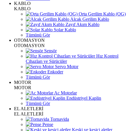
KABLO
KABLO
Orta Gerilim Kablo (OG)
Alçak Gerilim Kablo
Zayıf Akım Kablo
Solar Kablo
Tümünü Gör
OTOMASYON
OTOMASYON
Sensör
Hız Kontrol
Cihazları ve Sürücüler
Servo Motor
Enkoder
Tümünü Gör
MOTOR
MOTOR
Ac Motorlar
Endüstriyel Kaplin
Tümünü Gör
EL ALETLERİ
EL ALETLERİ
Tornavida
Pense
Keski ve kesici aletler