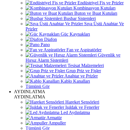
Endüstriyel Fiş ve Prizler
Kombinasyon Kutuları
Buton ve Buat Kutuları
Busbar Sistemleri
Sıva Üstü Anahtar Ve
Prizler
Güç Kaynakları
Diafon
Pano
Fan ve Aspiratörler
Güvenlik ve
Hırsız Alarm Sistemleri
Tesisat Malzemeleri
Grup Priz ve Fişler
Anahtar ve Prizler
Kablo Kanalları
Tümünü Gör
AYDINLATMA
AYDINLATMA
Hareket Sensörleri
Işıldak ve Fenerler
Led Aydınlatma
Armatür
Ampuller
Tümünü Gör