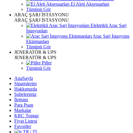
El Aleti Aksesuarları
Tümünü Gör
ARAÇ ŞARJ İSTASYONU
ARAÇ ŞARJ İSTASYONU
Elektrikli Araç Şarj
İstasyonları
Araç Şarj İstasyonu
Ekipmanları
Tümünü Gör
JENERATÖR & UPS
JENERATÖR & UPS
Piller
Tümünü Gör
AnaSayfa
Siparişlerim
Hakkımızda
Şubelerimiz
İletişim
Para Puan
Markalar
KRC Toptan
Fiyat Listesi
Favoriler
TR | TL