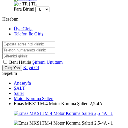
TR | TL
Para Birimi
Hesabım
Üye Girişi
Telefon İle Giriş
Beni Hatırla
Şifremi Unuttum
Kayıt Ol
Giriş Yap
Sepetim
Anasayfa
ŞALT
Şalter
Motor Koruma Şalteri
Emas MKS1TM-4 Motor Koruma Şalteri 2,5-4A