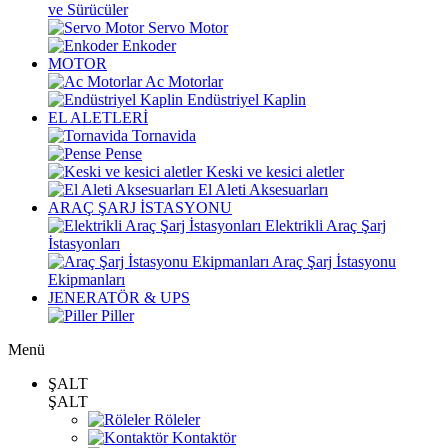
ve Sürücüler
Servo Motor
Enkoder
MOTOR
Ac Motorlar
Endüstriyel Kaplin
EL ALETLERİ
Tornavida
Pense
Keski ve kesici aletler
El Aleti Aksesuarları
ARAÇ ŞARJ İSTASYONU
Elektrikli Araç Şarj
İstasyonları
Araç Şarj İstasyonu
Ekipmanları
JENERATÖR & UPS
Piller
Menü
ŞALT
ŞALT
Röleler
Kontaktör