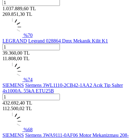
1.037.889,60
TL
269.851,30
TL
%
70
LEGRAND
Legrand 028864 Dmx Mekanik Kilit K1
39.360,00
TL
11.808,00
TL
%
74
SIEMENS
Siemens 3WL1110-2CB42-1AA2 Açık Tip Şalter
4x1000A. 55kA ETU25B
432.692,40
TL
112.500,02
TL
%
68
SIEMENS
Siemens 3WA9111-0AF06 Motor Mekanizması 208-