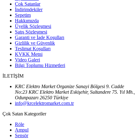
Çok Satanlar
İndirimdekiler
Sepetim
Hakkımızda
Üyelik Sözleşmesi
Satış Sözleşmesi
Garanti ve İade Koşulları
Gizlilik ve Güvenlik
Teslimat Koşulları
KVKK Metni
Video Galeri
Bilgi Toplumu Hizmetleri
İLETİŞİM
KRC Elektro Market Organize Sanayi Bölgesi 9. Cadde
No:23 KRC Elektro Market Eskişehir, Sultandere 75. Yıl Mh.,
Odunpazarı 26250 Türkiye
info@krcelektromarket.com.tr
Çok Satan Kategoriler
Röle
Ampul
Sensör