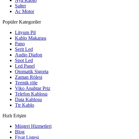
Nya Kablo
Şalter
Ac Motor
Popüler Kategoriler
Lityum Pil
Kablo Makarası
Pano
Şerit Led
Audio Diafon
Spot Led
Led Panel
Otomatik Sigorta
Zaman Rölesi
Termik röle
Viko Anahtar Priz
Telefon Kablosu
Data Kablosu
Ttr Kablo
Hızlı Erişim
Müşteri Hizmetleri
Blog
Fiyat Listesi