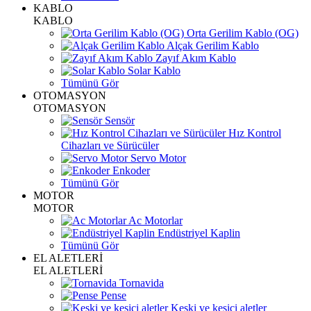
KABLO
KABLO
Orta Gerilim Kablo (OG)
Alçak Gerilim Kablo
Zayıf Akım Kablo
Solar Kablo
Tümünü Gör
OTOMASYON
OTOMASYON
Sensör
Hız Kontrol
Cihazları ve Sürücüler
Servo Motor
Enkoder
Tümünü Gör
MOTOR
MOTOR
Ac Motorlar
Endüstriyel Kaplin
Tümünü Gör
EL ALETLERİ
EL ALETLERİ
Tornavida
Pense
Keski ve kesici aletler