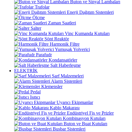
Buton ve Sinyal Lambaları
Trafolar
Enerji Dağıtım Sistemleri
Ölçme
Zaman Saatleri
Şalter
Vinç Kumanda Kutuları
Şönt Reaktör
Harmonik Filtre
Yumuşak Yolverici
Parafudr
Kondansatörler
Şalt Haberleşme
ELEKTRİK
Sarf Malzemeleri
Alarm Sistemleri
Klemensler
Pedal
Isıtıcı
Uyarıcı Ekipmanlar
Kablo Makarası
Endüstriyel Fiş ve Prizler
Kombinasyon Kutuları
Buton ve Buat Kutuları
Busbar Sistemleri