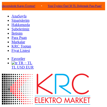
erde Kargo Ücretsiz!
•
Yeni Üyelere Özel 50 TL Değerinde Para Puan!
•
5.00
AnaSayfa
Siparişlerim
Hakkımızda
Şubelerimiz
İletişim
Para Puan
Markalar
KRC Toptan
Fiyat Listesi
Favoriler
TR − TL
TL
USD
EUR