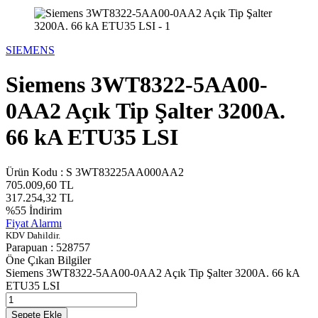
SIEMENS
Siemens 3WT8322-5AA00-
0AA2 Açık Tip Şalter 3200A.
66 kA ETU35 LSI
Ürün Kodu :
S 3WT83225AA000AA2
705.009,60
TL
317.254,32
TL
%
55
İndirim
Fiyat Alarmı
KDV Dahildir.
Parapuan :
528757
Öne Çıkan Bilgiler
Siemens 3WT8322-5AA00-0AA2 Açık Tip Şalter 3200A. 66 kA
ETU35 LSI
Sepete Ekle