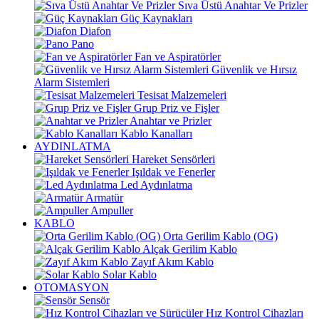
Sıva Üstü Anahtar Ve Prizler
Güç Kaynakları
Diafon
Pano
Fan ve Aspiratörler
Güvenlik ve Hırsız
Alarm Sistemleri
Tesisat Malzemeleri
Grup Priz ve Fişler
Anahtar ve Prizler
Kablo Kanalları
AYDINLATMA
Hareket Sensörleri
Işıldak ve Fenerler
Led Aydınlatma
Armatür
Ampuller
KABLO
Orta Gerilim Kablo (OG)
Alçak Gerilim Kablo
Zayıf Akım Kablo
Solar Kablo
OTOMASYON
Sensör
Hız Kontrol Cihazları