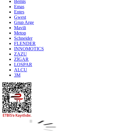
Bemis
Emas
Entes
Gwest
Grup Arge
Mavili
Metop
Schneider
FLENDER
INNOMOTICS
ZAZU
ZİGAR
LOSPAR
ALCU
3M