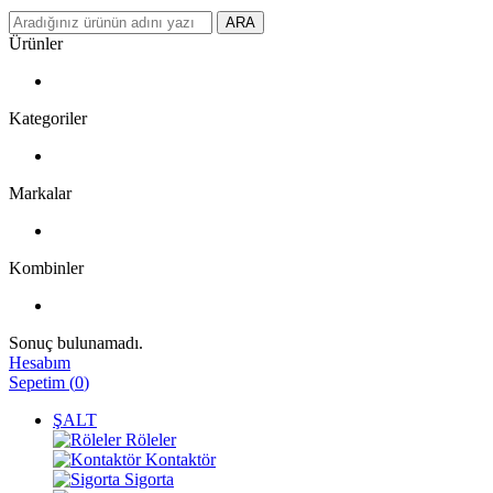
ARA
Ürünler
Kategoriler
Markalar
Kombinler
Sonuç bulunamadı.
Hesabım
Sepetim
(
0
)
ŞALT
Röleler
Kontaktör
Sigorta