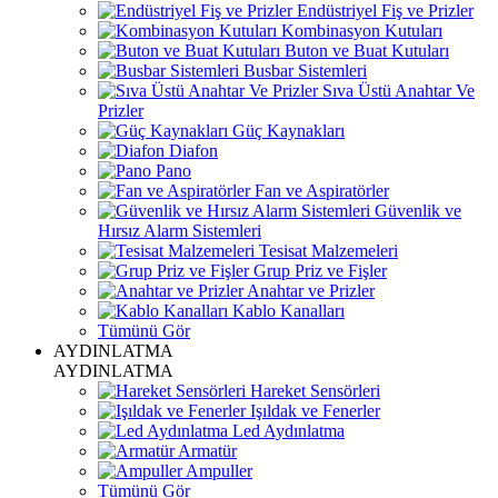
Endüstriyel Fiş ve Prizler
Kombinasyon Kutuları
Buton ve Buat Kutuları
Busbar Sistemleri
Sıva Üstü Anahtar Ve
Prizler
Güç Kaynakları
Diafon
Pano
Fan ve Aspiratörler
Güvenlik ve
Hırsız Alarm Sistemleri
Tesisat Malzemeleri
Grup Priz ve Fişler
Anahtar ve Prizler
Kablo Kanalları
Tümünü Gör
AYDINLATMA
AYDINLATMA
Hareket Sensörleri
Işıldak ve Fenerler
Led Aydınlatma
Armatür
Ampuller
Tümünü Gör