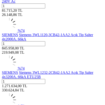
240V Ac
81.715,20
TL
26.148,86
TL
%
74
SIEMENS
Siemens 3WL1120-3CB42-1AA2 Açık Tip Şalter
4x2000A. 66kA
845.958,00
TL
219.949,08
TL
%
74
SIEMENS
Siemens 3WL1232-2CB42-1AA2 Açık Tip Şalter
4x3200A. 66kA ETU25B
1.271.634,00
TL
330.624,84
TL