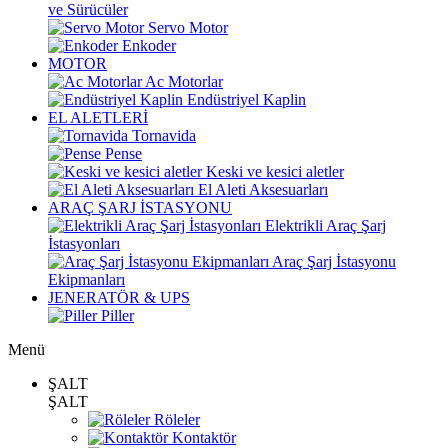
ve Sürücüler
Servo Motor
Enkoder
MOTOR
Ac Motorlar
Endüstriyel Kaplin
EL ALETLERİ
Tornavida
Pense
Keski ve kesici aletler
El Aleti Aksesuarları
ARAÇ ŞARJ İSTASYONU
Elektrikli Araç Şarj
İstasyonları
Araç Şarj İstasyonu
Ekipmanları
JENERATÖR & UPS
Piller
Menü
ŞALT
ŞALT
Röleler
Kontaktör