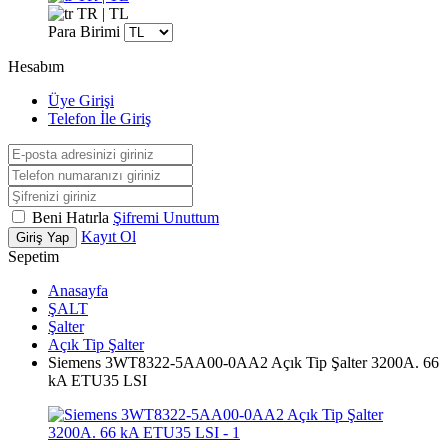
TR | TL
Para Birimi
Hesabım
Üye Girişi
Telefon İle Giriş
Beni Hatırla
Şifremi Unuttum
Kayıt Ol
Giriş Yap
Sepetim
Anasayfa
ŞALT
Şalter
Açık Tip Şalter
Siemens 3WT8322-5AA00-0AA2 Açık Tip Şalter 3200A. 66
kA ETU35 LSI