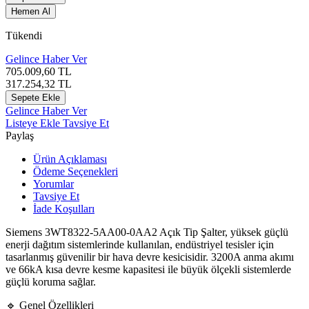
Hemen Al
Tükendi
Gelince Haber Ver
705.009,60
TL
317.254,32
TL
Sepete Ekle
Gelince Haber Ver
Listeye Ekle
Tavsiye Et
Paylaş
Ürün Açıklaması
Ödeme Seçenekleri
Yorumlar
Tavsiye Et
İade Koşulları
Siemens 3WT8322-5AA00-0AA2 Açık Tip Şalter, yüksek güçlü
enerji dağıtım sistemlerinde kullanılan, endüstriyel tesisler için
tasarlanmış güvenilir bir hava devre kesicisidir. 3200A anma akımı
ve 66kA kısa devre kesme kapasitesi ile büyük ölçekli sistemlerde
güçlü koruma sağlar.
🔹 Genel Özellikleri