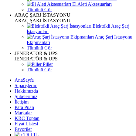
El Aleti Aksesuarları
Tümünü Gör
ARAÇ ŞARJ İSTASYONU
ARAÇ ŞARJ İSTASYONU
Elektrikli Araç Şarj
İstasyonları
Araç Şarj İstasyonu
Ekipmanları
Tümünü Gör
JENERATÖR & UPS
JENERATÖR & UPS
Piller
Tümünü Gör
AnaSayfa
Siparişlerim
Hakkımızda
Şubelerimiz
İletişim
Para Puan
Markalar
KRC Toptan
Fiyat Listesi
Favoriler
TR | TL