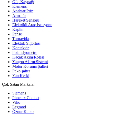
Güç Kaynağı
Klemens
Anahtar Priz
Armatür
Hareket Sensörü
Elektrikli Araç İstasyonu
Kaplin
Pense
Tornavida
Elektrik Sigortası
Kontaktör
Potansiyometre
Kaçak Akım Rölesi
Yangın Alarm Sistemi
Motor Koruma Şalteri
Pako şalter
Yan Keski
Çok Satan Markalar
Siemens
Phoenix Contact
Viko
Legrand
Öznur Kablo