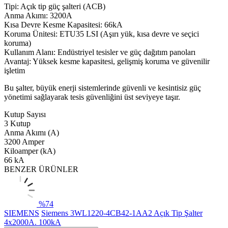
Tipi: Açık tip güç şalteri (ACB)
Anma Akımı: 3200A
Kısa Devre Kesme Kapasitesi: 66kA
Koruma Ünitesi: ETU35 LSI (Aşırı yük, kısa devre ve seçici
koruma)
Kullanım Alanı: Endüstriyel tesisler ve güç dağıtım panoları
Avantaj: Yüksek kesme kapasitesi, gelişmiş koruma ve güvenilir
işletim
Bu şalter, büyük enerji sistemlerinde güvenli ve kesintisiz güç
yönetimi sağlayarak tesis güvenliğini üst seviyeye taşır.
Kutup Sayısı
3 Kutup
Anma Akımı (A)
3200 Amper
Kiloamper (kA)
66 kA
BENZER ÜRÜNLER
%
74
SIEMENS
Siemens 3WL1220-4CB42-1AA2 Açık Tip Şalter
4x2000A. 100kA