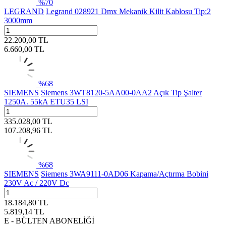
%
70
LEGRAND
Legrand 028921 Dmx Mekanik Kilit Kablosu Tip:2
3000mm
22.200,00
TL
6.660,00
TL
%
68
SIEMENS
Siemens 3WT8120-5AA00-0AA2 Açık Tip Şalter
1250A. 55kA ETU35 LSI
335.028,00
TL
107.208,96
TL
%
68
SIEMENS
Siemens 3WA9111-0AD06 Kapama/Açtırma Bobini
230V Ac / 220V Dc
18.184,80
TL
5.819,14
TL
E - BÜLTEN ABONELİĞİ