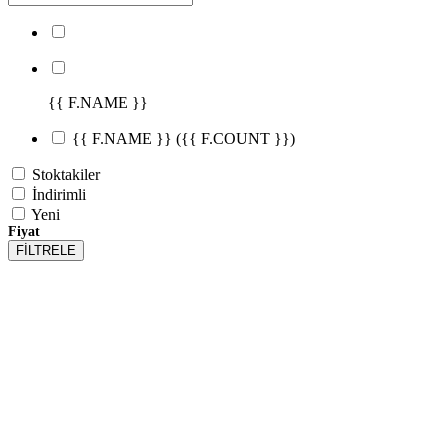
{{ F.NAME }}
{{ F.NAME }}
({{ F.COUNT }})
Stoktakiler
İndirimli
Yeni
Fiyat
FİLTRELE