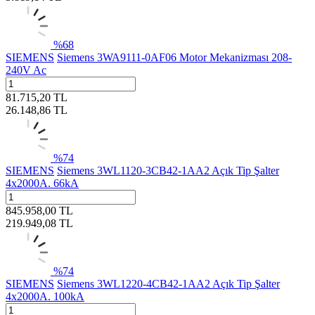
%
68
SIEMENS
Siemens 3WA9111-0AF06 Motor Mekanizması 208-
240V Ac
81.715,20
TL
26.148,86
TL
%
74
SIEMENS
Siemens 3WL1120-3CB42-1AA2 Açık Tip Şalter
4x2000A. 66kA
845.958,00
TL
219.949,08
TL
%
74
SIEMENS
Siemens 3WL1220-4CB42-1AA2 Açık Tip Şalter
4x2000A. 100kA