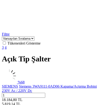
Filtre
Tükenenleri Gösterme
3
4
Açık Tip Şalter
%
68
SIEMENS
Siemens 3WA9111-0AD06 Kapama/Açtırma Bobini
230V Ac / 220V Dc
18.184,80
TL
5.819,14
TL