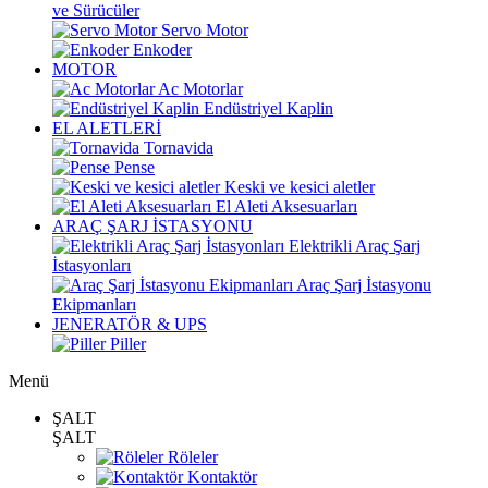
ve Sürücüler
Servo Motor
Enkoder
MOTOR
Ac Motorlar
Endüstriyel Kaplin
EL ALETLERİ
Tornavida
Pense
Keski ve kesici aletler
El Aleti Aksesuarları
ARAÇ ŞARJ İSTASYONU
Elektrikli Araç Şarj
İstasyonları
Araç Şarj İstasyonu
Ekipmanları
JENERATÖR & UPS
Piller
Menü
ŞALT
ŞALT
Röleler
Kontaktör