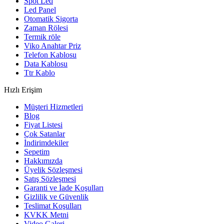
Spot Led
Led Panel
Otomatik Sigorta
Zaman Rölesi
Termik röle
Viko Anahtar Priz
Telefon Kablosu
Data Kablosu
Ttr Kablo
Hızlı Erişim
Müşteri Hizmetleri
Blog
Fiyat Listesi
Çok Satanlar
İndirimdekiler
Sepetim
Hakkımızda
Üyelik Sözleşmesi
Satış Sözleşmesi
Garanti ve İade Koşulları
Gizlilik ve Güvenlik
Teslimat Koşulları
KVKK Metni
Video Galeri