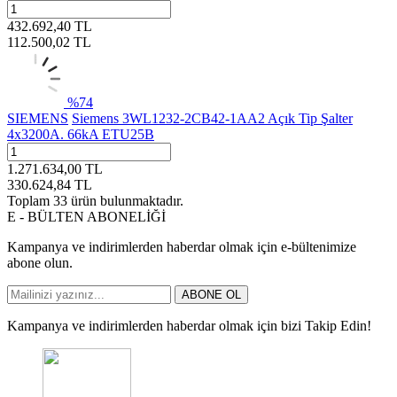
432.692,40
TL
112.500,02
TL
%
74
SIEMENS
Siemens 3WL1232-2CB42-1AA2 Açık Tip Şalter
4x3200A. 66kA ETU25B
1.271.634,00
TL
330.624,84
TL
Toplam
33
ürün bulunmaktadır.
E - BÜLTEN ABONELİĞİ
Kampanya ve indirimlerden haberdar olmak için e-bültenimize
abone olun.
ABONE OL
Kampanya ve indirimlerden haberdar olmak için bizi Takip Edin!