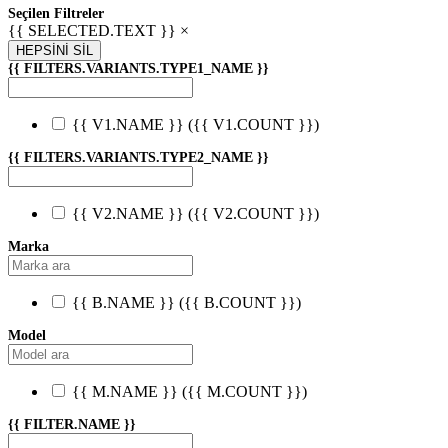
Seçilen Filtreler
{{ SELECTED.TEXT }} ×
HEPSİNİ SİL
{{ FILTERS.VARIANTS.TYPE1_NAME }}
{{ V1.NAME }}
({{ V1.COUNT }})
{{ FILTERS.VARIANTS.TYPE2_NAME }}
{{ V2.NAME }}
({{ V2.COUNT }})
Marka
{{ B.NAME }}
({{ B.COUNT }})
Model
{{ M.NAME }}
({{ M.COUNT }})
{{ FILTER.NAME }}