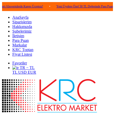
rişlerde Kargo Ücretsiz!
•
Yeni Üyelere Özel 50 TL Değerinde Para Puan!
•
AnaSayfa
Siparişlerim
Hakkımızda
Şubelerimiz
İletişim
Para Puan
Markalar
KRC Toptan
Fiyat Listesi
Favoriler
TR − TL
TL
USD
EUR