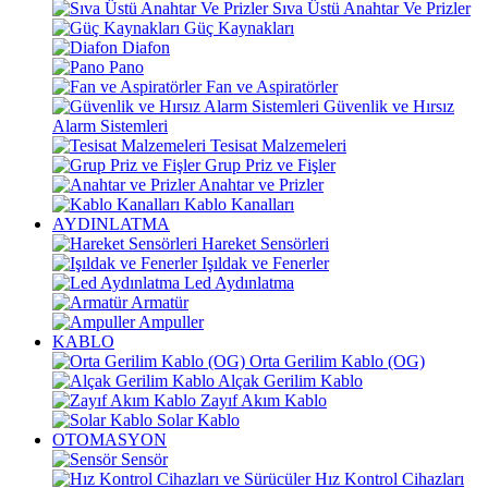
Sıva Üstü Anahtar Ve Prizler
Güç Kaynakları
Diafon
Pano
Fan ve Aspiratörler
Güvenlik ve Hırsız
Alarm Sistemleri
Tesisat Malzemeleri
Grup Priz ve Fişler
Anahtar ve Prizler
Kablo Kanalları
AYDINLATMA
Hareket Sensörleri
Işıldak ve Fenerler
Led Aydınlatma
Armatür
Ampuller
KABLO
Orta Gerilim Kablo (OG)
Alçak Gerilim Kablo
Zayıf Akım Kablo
Solar Kablo
OTOMASYON
Sensör
Hız Kontrol Cihazları