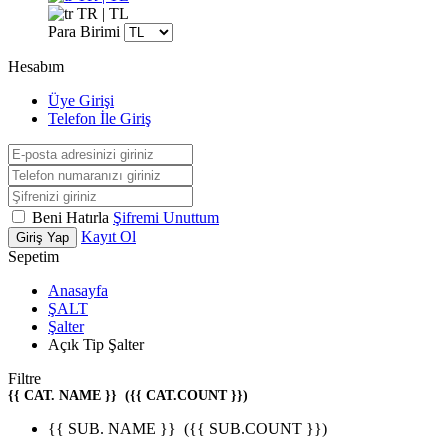
TR | TL
Para Birimi
Hesabım
Üye Girişi
Telefon İle Giriş
Beni Hatırla
Şifremi Unuttum
Kayıt Ol
Giriş Yap
Sepetim
Anasayfa
ŞALT
Şalter
Açık Tip Şalter
Filtre
{{ CAT. NAME }}
({{ CAT.COUNT }})
{{ SUB. NAME }}
({{ SUB.COUNT }})