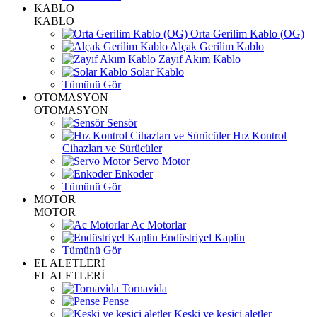
KABLO
KABLO
Orta Gerilim Kablo (OG)
Alçak Gerilim Kablo
Zayıf Akım Kablo
Solar Kablo
Tümünü Gör
OTOMASYON
OTOMASYON
Sensör
Hız Kontrol
Cihazları ve Sürücüler
Servo Motor
Enkoder
Tümünü Gör
MOTOR
MOTOR
Ac Motorlar
Endüstriyel Kaplin
Tümünü Gör
EL ALETLERİ
EL ALETLERİ
Tornavida
Pense
Keski ve kesici aletler