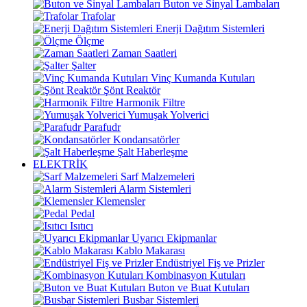
Buton ve Sinyal Lambaları
Trafolar
Enerji Dağıtım Sistemleri
Ölçme
Zaman Saatleri
Şalter
Vinç Kumanda Kutuları
Şönt Reaktör
Harmonik Filtre
Yumuşak Yolverici
Parafudr
Kondansatörler
Şalt Haberleşme
ELEKTRİK
Sarf Malzemeleri
Alarm Sistemleri
Klemensler
Pedal
Isıtıcı
Uyarıcı Ekipmanlar
Kablo Makarası
Endüstriyel Fiş ve Prizler
Kombinasyon Kutuları
Buton ve Buat Kutuları
Busbar Sistemleri