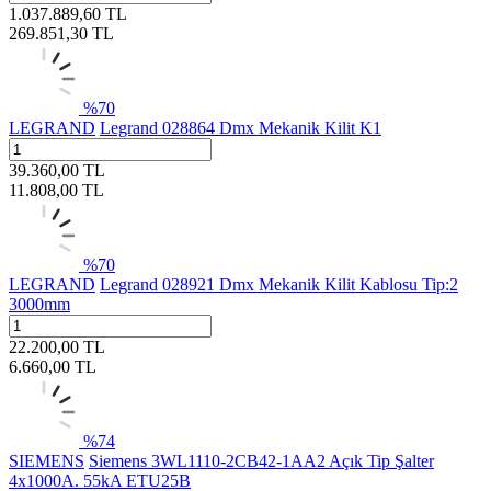
1.037.889,60
TL
269.851,30
TL
%
70
LEGRAND
Legrand 028864 Dmx Mekanik Kilit K1
39.360,00
TL
11.808,00
TL
%
70
LEGRAND
Legrand 028921 Dmx Mekanik Kilit Kablosu Tip:2
3000mm
22.200,00
TL
6.660,00
TL
%
74
SIEMENS
Siemens 3WL1110-2CB42-1AA2 Açık Tip Şalter
4x1000A. 55kA ETU25B