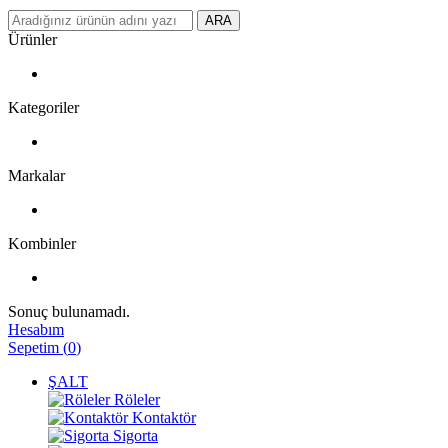
ARA
Ürünler
Kategoriler
Markalar
Kombinler
Sonuç bulunamadı.
Hesabım
Sepetim
(
0
)
ŞALT
Röleler
Kontaktör
Sigorta