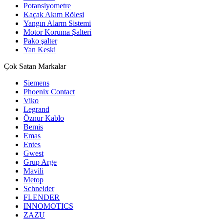
Potansiyometre
Kaçak Akım Rölesi
Yangın Alarm Sistemi
Motor Koruma Şalteri
Pako şalter
Yan Keski
Çok Satan Markalar
Siemens
Phoenix Contact
Viko
Legrand
Öznur Kablo
Bemis
Emas
Entes
Gwest
Grup Arge
Mavili
Metop
Schneider
FLENDER
INNOMOTICS
ZAZU