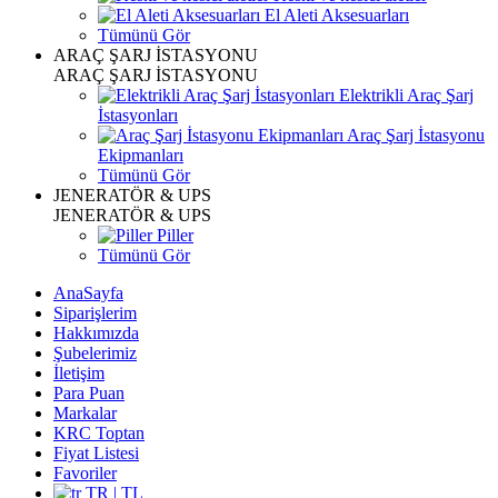
El Aleti Aksesuarları
Tümünü Gör
ARAÇ ŞARJ İSTASYONU
ARAÇ ŞARJ İSTASYONU
Elektrikli Araç Şarj
İstasyonları
Araç Şarj İstasyonu
Ekipmanları
Tümünü Gör
JENERATÖR & UPS
JENERATÖR & UPS
Piller
Tümünü Gör
AnaSayfa
Siparişlerim
Hakkımızda
Şubelerimiz
İletişim
Para Puan
Markalar
KRC Toptan
Fiyat Listesi
Favoriler
TR | TL