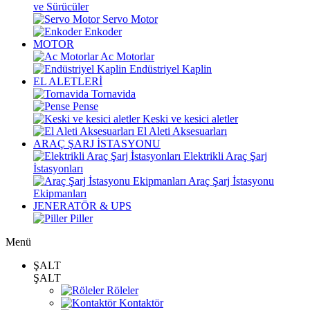
ve Sürücüler
Servo Motor
Enkoder
MOTOR
Ac Motorlar
Endüstriyel Kaplin
EL ALETLERİ
Tornavida
Pense
Keski ve kesici aletler
El Aleti Aksesuarları
ARAÇ ŞARJ İSTASYONU
Elektrikli Araç Şarj
İstasyonları
Araç Şarj İstasyonu
Ekipmanları
JENERATÖR & UPS
Piller
Menü
ŞALT
ŞALT
Röleler
Kontaktör