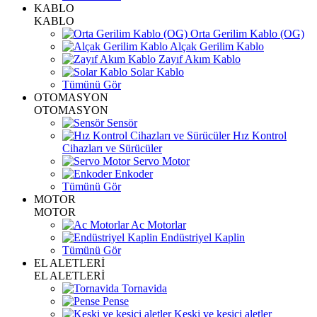
KABLO
KABLO
Orta Gerilim Kablo (OG)
Alçak Gerilim Kablo
Zayıf Akım Kablo
Solar Kablo
Tümünü Gör
OTOMASYON
OTOMASYON
Sensör
Hız Kontrol
Cihazları ve Sürücüler
Servo Motor
Enkoder
Tümünü Gör
MOTOR
MOTOR
Ac Motorlar
Endüstriyel Kaplin
Tümünü Gör
EL ALETLERİ
EL ALETLERİ
Tornavida
Pense
Keski ve kesici aletler