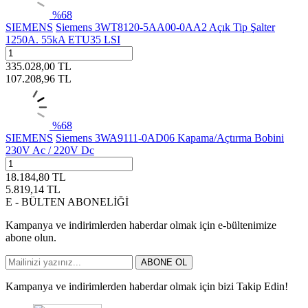
%
68
SIEMENS
Siemens 3WT8120-5AA00-0AA2 Açık Tip Şalter
1250A. 55kA ETU35 LSI
335.028,00
TL
107.208,96
TL
%
68
SIEMENS
Siemens 3WA9111-0AD06 Kapama/Açtırma Bobini
230V Ac / 220V Dc
18.184,80
TL
5.819,14
TL
E - BÜLTEN ABONELİĞİ
Kampanya ve indirimlerden haberdar olmak için e-bültenimize
abone olun.
ABONE OL
Kampanya ve indirimlerden haberdar olmak için bizi Takip Edin!