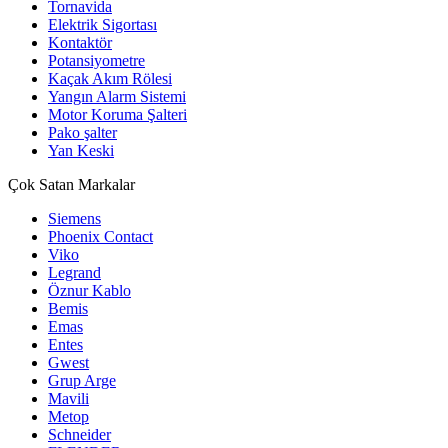
Tornavida
Elektrik Sigortası
Kontaktör
Potansiyometre
Kaçak Akım Rölesi
Yangın Alarm Sistemi
Motor Koruma Şalteri
Pako şalter
Yan Keski
Çok Satan Markalar
Siemens
Phoenix Contact
Viko
Legrand
Öznur Kablo
Bemis
Emas
Entes
Gwest
Grup Arge
Mavili
Metop
Schneider