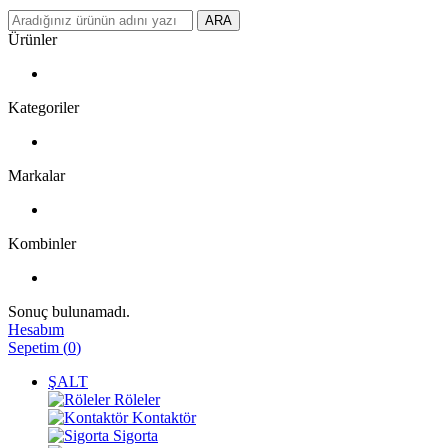
ARA
Ürünler
Kategoriler
Markalar
Kombinler
Sonuç bulunamadı.
Hesabım
Sepetim
(
0
)
ŞALT
Röleler
Kontaktör
Sigorta