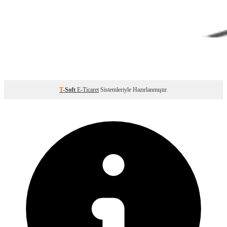
T
-Soft
E-Ticaret
Sistemleriyle Hazırlanmıştır.