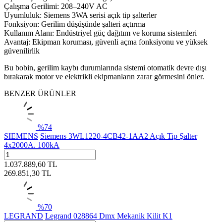
Çalışma Gerilimi: 208–240V AC
Uyumluluk: Siemens 3WA serisi açık tip şalterler
Fonksiyon: Gerilim düşüşünde şalteri açtırma
Kullanım Alanı: Endüstriyel güç dağıtım ve koruma sistemleri
Avantaj: Ekipman koruması, güvenli açma fonksiyonu ve yüksek
güvenilirlik
Bu bobin, gerilim kaybı durumlarında sistemi otomatik devre dışı
bırakarak motor ve elektrikli ekipmanların zarar görmesini önler.
BENZER ÜRÜNLER
%
74
SIEMENS
Siemens 3WL1220-4CB42-1AA2 Açık Tip Şalter
4x2000A. 100kA
1.037.889,60
TL
269.851,30
TL
%
70
LEGRAND
Legrand 028864 Dmx Mekanik Kilit K1