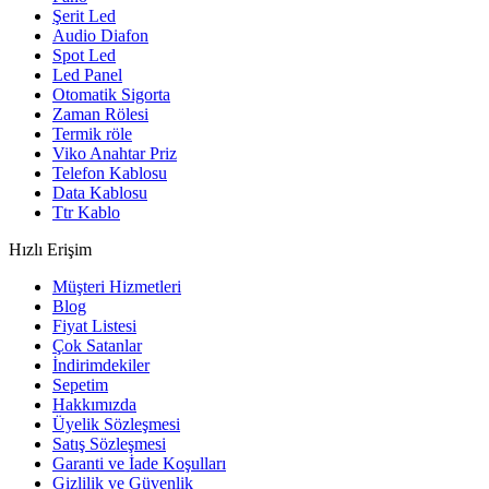
Şerit Led
Audio Diafon
Spot Led
Led Panel
Otomatik Sigorta
Zaman Rölesi
Termik röle
Viko Anahtar Priz
Telefon Kablosu
Data Kablosu
Ttr Kablo
Hızlı Erişim
Müşteri Hizmetleri
Blog
Fiyat Listesi
Çok Satanlar
İndirimdekiler
Sepetim
Hakkımızda
Üyelik Sözleşmesi
Satış Sözleşmesi
Garanti ve İade Koşulları
Gizlilik ve Güvenlik