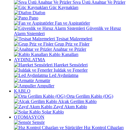
Sıva Üstü Anahtar Ve Prizler
Güç Kaynakları
Diafon
Pano
Fan ve Aspiratörler
Güvenlik ve Hırsız
Alarm Sistemleri
Tesisat Malzemeleri
Grup Priz ve Fişler
Anahtar ve Prizler
Kablo Kanalları
AYDINLATMA
Hareket Sensörleri
Işıldak ve Fenerler
Led Aydınlatma
Armatür
Ampuller
KABLO
Orta Gerilim Kablo (OG)
Alçak Gerilim Kablo
Zayıf Akım Kablo
Solar Kablo
OTOMASYON
Sensör
Hız Kontrol Cihazları