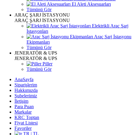
El Aleti Aksesuarları
Tümünü Gör
ARAÇ ŞARJ İSTASYONU
ARAÇ ŞARJ İSTASYONU
Elektrikli Araç Şarj
İstasyonları
Araç Şarj İstasyonu
Ekipmanları
Tümünü Gör
JENERATÖR & UPS
JENERATÖR & UPS
Piller
Tümünü Gör
AnaSayfa
Siparişlerim
Hakkımızda
Şubelerimiz
İletişim
Para Puan
Markalar
KRC Toptan
Fiyat Listesi
Favoriler
TR | TL