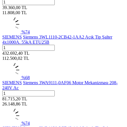
39.360,00
TL
11.808,00
TL
%
74
SIEMENS
Siemens 3WL1110-2CB42-1AA2 Açık Tip Şalter
4x1000A. 55kA ETU25B
432.692,40
TL
112.500,02
TL
%
68
SIEMENS
Siemens 3WA9111-0AF06 Motor Mekanizması 208-
240V Ac
81.715,20
TL
26.148,86
TL
%
74