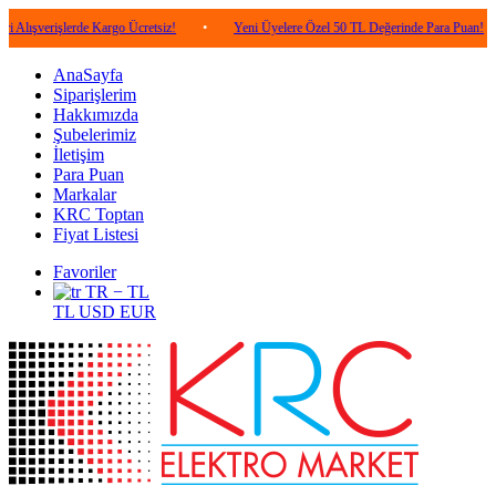
lerde Kargo Ücretsiz!
•
Yeni Üyelere Özel 50 TL Değerinde Para Puan!
•
5.0
AnaSayfa
Siparişlerim
Hakkımızda
Şubelerimiz
İletişim
Para Puan
Markalar
KRC Toptan
Fiyat Listesi
Favoriler
TR − TL
TL
USD
EUR