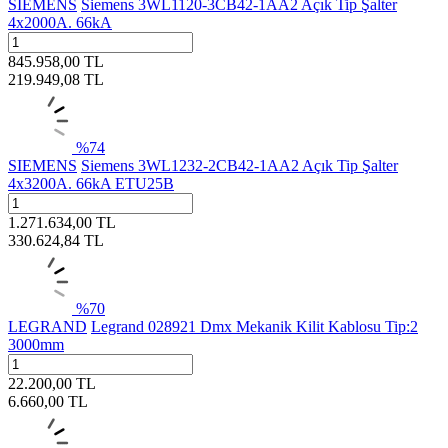
SIEMENS
Siemens 3WL1120-3CB42-1AA2 Açık Tip Şalter
4x2000A. 66kA
845.958,00
TL
219.949,08
TL
%
74
SIEMENS
Siemens 3WL1232-2CB42-1AA2 Açık Tip Şalter
4x3200A. 66kA ETU25B
1.271.634,00
TL
330.624,84
TL
%
70
LEGRAND
Legrand 028921 Dmx Mekanik Kilit Kablosu Tip:2
3000mm
22.200,00
TL
6.660,00
TL