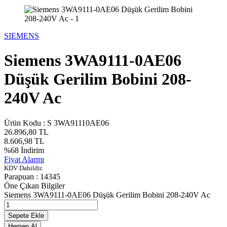
SIEMENS
Siemens 3WA9111-0AE06
Düşük Gerilim Bobini 208-
240V Ac
Ürün Kodu :
S 3WA91110AE06
26.896,80
TL
8.606,98
TL
%
68
İndirim
Fiyat Alarmı
KDV Dahildir.
Parapuan :
14345
Öne Çıkan Bilgiler
Siemens 3WA9111-0AE06 Düşük Gerilim Bobini 208-240V Ac
Sepete Ekle
Hemen Al