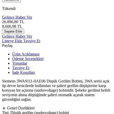
Tükendi
Gelince Haber Ver
26.896,80
TL
8.606,98
TL
Sepete Ekle
Gelince Haber Ver
Listeye Ekle
Tavsiye Et
Paylaş
Ürün Açıklaması
Ödeme Seçenekleri
Yorumlar
Tavsiye Et
İade Koşulları
Siemens 3WA9111-0AE06 Düşük Gerilim Bobini, 3WA serisi açık
tip devre kesicilerde kullanılan ve şalteri gerilim düşüşlerine karşı
koruyan bir açtırma (undervoltage) bobinidir. Şebeke gerilimi belirli
seviyenin altına düştüğünde şalteri otomatik açarak sistem
güvenliğini sağlar.
🔹 Genel Özellikleri
Tipi: Düşük gerilim (undervoltage) bobini