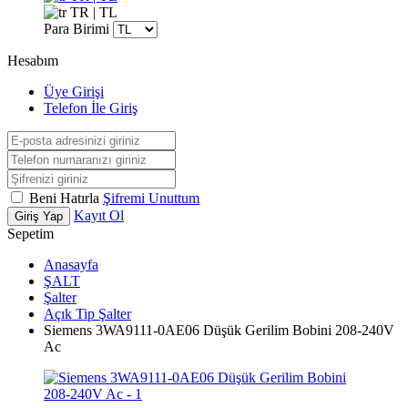
TR | TL
Para Birimi
Hesabım
Üye Girişi
Telefon İle Giriş
Beni Hatırla
Şifremi Unuttum
Kayıt Ol
Giriş Yap
Sepetim
Anasayfa
ŞALT
Şalter
Açık Tip Şalter
Siemens 3WA9111-0AE06 Düşük Gerilim Bobini 208-240V
Ac