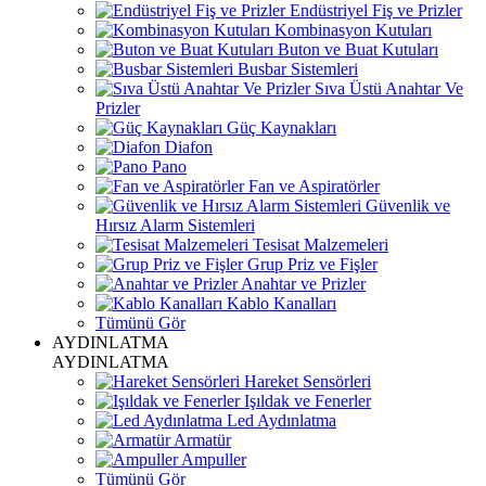
Endüstriyel Fiş ve Prizler
Kombinasyon Kutuları
Buton ve Buat Kutuları
Busbar Sistemleri
Sıva Üstü Anahtar Ve
Prizler
Güç Kaynakları
Diafon
Pano
Fan ve Aspiratörler
Güvenlik ve
Hırsız Alarm Sistemleri
Tesisat Malzemeleri
Grup Priz ve Fişler
Anahtar ve Prizler
Kablo Kanalları
Tümünü Gör
AYDINLATMA
AYDINLATMA
Hareket Sensörleri
Işıldak ve Fenerler
Led Aydınlatma
Armatür
Ampuller
Tümünü Gör