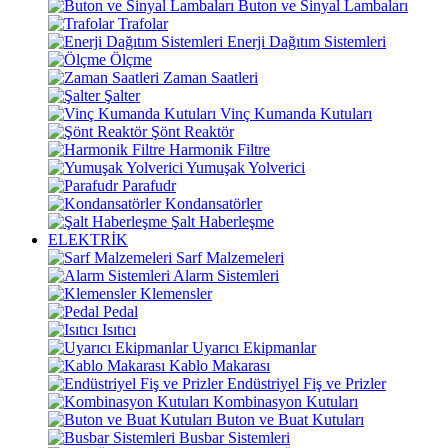
Buton ve Sinyal Lambaları
Trafolar
Enerji Dağıtım Sistemleri
Ölçme
Zaman Saatleri
Şalter
Vinç Kumanda Kutuları
Şönt Reaktör
Harmonik Filtre
Yumuşak Yolverici
Parafudr
Kondansatörler
Şalt Haberleşme
ELEKTRİK
Sarf Malzemeleri
Alarm Sistemleri
Klemensler
Pedal
Isıtıcı
Uyarıcı Ekipmanlar
Kablo Makarası
Endüstriyel Fiş ve Prizler
Kombinasyon Kutuları
Buton ve Buat Kutuları
Busbar Sistemleri