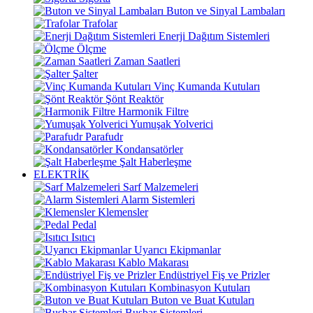
Buton ve Sinyal Lambaları
Trafolar
Enerji Dağıtım Sistemleri
Ölçme
Zaman Saatleri
Şalter
Vinç Kumanda Kutuları
Şönt Reaktör
Harmonik Filtre
Yumuşak Yolverici
Parafudr
Kondansatörler
Şalt Haberleşme
ELEKTRİK
Sarf Malzemeleri
Alarm Sistemleri
Klemensler
Pedal
Isıtıcı
Uyarıcı Ekipmanlar
Kablo Makarası
Endüstriyel Fiş ve Prizler
Kombinasyon Kutuları
Buton ve Buat Kutuları
Busbar Sistemleri