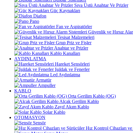
Sıva Üstü Anahtar Ve Prizler
Güç Kaynakları
Diafon
Pano
Fan ve Aspiratörler
Güvenlik ve Hırsız Alar
Tesisat Malzemeleri
Grup Priz ve Fişler
Anahtar ve Prizler
Kablo Kanalları
AYDINLATMA
Hareket Sensörleri
Işıldak ve Fenerler
Led Aydınlatma
Armatür
Ampuller
KABLO
Orta Gerilim Kablo (OG)
Alçak Gerilim Kablo
Zayıf Akım Kablo
Solar Kablo
OTOMASYON
Sensör
Hız Kontrol Cihazları ve