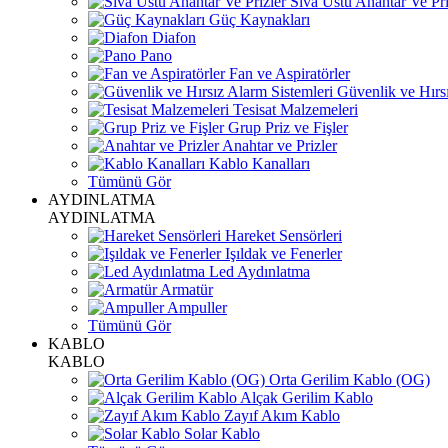
Sıva Üstü Anahtar Ve Pri
Güç Kaynakları
Diafon
Pano
Fan ve Aspiratörler
Güvenlik ve Hırsı
Tesisat Malzemeleri
Grup Priz ve Fişler
Anahtar ve Prizler
Kablo Kanalları
Tümünü Gör
AYDINLATMA
AYDINLATMA
Hareket Sensörleri
Işıldak ve Fenerler
Led Aydınlatma
Armatür
Ampuller
Tümünü Gör
KABLO
KABLO
Orta Gerilim Kablo (OG)
Alçak Gerilim Kablo
Zayıf Akım Kablo
Solar Kablo