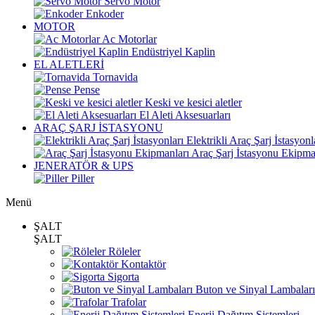
Servo Motor
Enkoder
MOTOR
Ac Motorlar
Endüstriyel Kaplin
EL ALETLERİ
Tornavida
Pense
Keski ve kesici aletler
El Aleti Aksesuarları
ARAÇ ŞARJ İSTASYONU
Elektrikli Araç Şarj İstasyonl
Araç Şarj İstasyonu Ekipma
JENERATÖR & UPS
Piller
Menü
ŞALT
ŞALT
Röleler
Kontaktör
Sigorta
Buton ve Sinyal Lambaları
Trafolar
Enerji Dağıtım Sistemleri