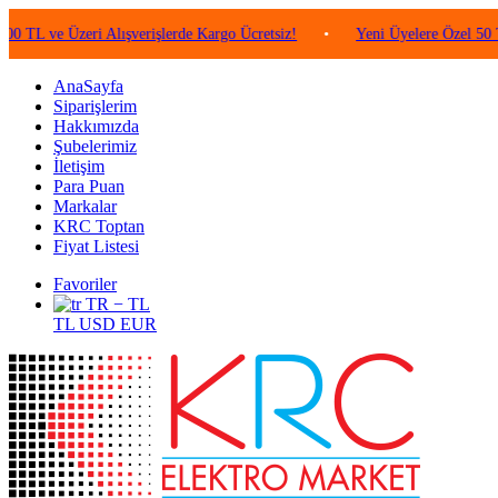
 Üzeri Alışverişlerde Kargo Ücretsiz!
•
Yeni Üyelere Özel 50 TL Değer
AnaSayfa
Siparişlerim
Hakkımızda
Şubelerimiz
İletişim
Para Puan
Markalar
KRC Toptan
Fiyat Listesi
Favoriler
TR − TL
TL
USD
EUR