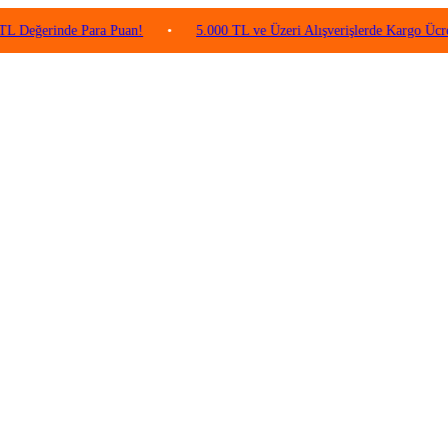
inde Para Puan!
•
5.000 TL ve Üzeri Alışverişlerde Kargo Ücretsiz!