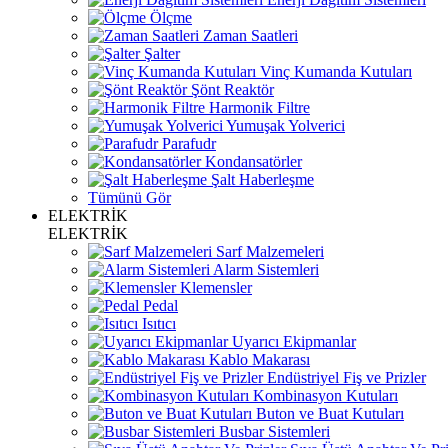
Ölçme
Zaman Saatleri
Şalter
Vinç Kumanda Kutuları
Şönt Reaktör
Harmonik Filtre
Yumuşak Yolverici
Parafudr
Kondansatörler
Şalt Haberleşme
Tümünü Gör
ELEKTRİK
ELEKTRİK
Sarf Malzemeleri
Alarm Sistemleri
Klemensler
Pedal
Isıtıcı
Uyarıcı Ekipmanlar
Kablo Makarası
Endüstriyel Fiş ve Prizler
Kombinasyon Kutuları
Buton ve Buat Kutuları
Busbar Sistemleri