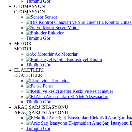
Tümünü Gör
OTOMASYON
OTOMASYON
Sensör
Hız Kontrol Cihazl
Servo Motor
Enkoder
Tümünü Gör
MOTOR
MOTOR
Ac Motorlar
Endüstriyel Kaplin
Tümünü Gör
EL ALETLERİ
EL ALETLERİ
Tornavida
Pense
Keski ve kesici aletler
El Aleti Aksesuarları
Tümünü Gör
ARAÇ ŞARJ İSTASYONU
ARAÇ ŞARJ İSTASYONU
Elektrikli Araç Şarj İst
Araç Şarj İstasyonu 
Tümünü Gör