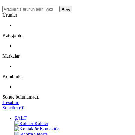
ARA
Ürünler
Kategoriler
Markalar
Kombinler
Sonuç bulunamadı.
Hesabım
Sepetim
(
0
)
ŞALT
Röleler
Kontaktör
Sigorta