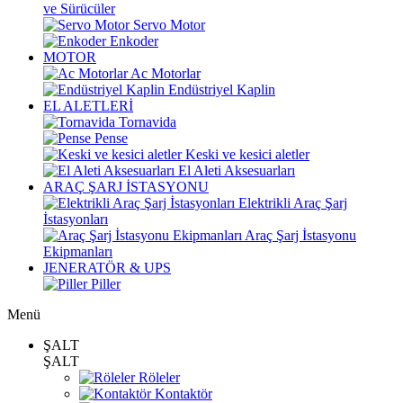
ve Sürücüler
Servo Motor
Enkoder
MOTOR
Ac Motorlar
Endüstriyel Kaplin
EL ALETLERİ
Tornavida
Pense
Keski ve kesici aletler
El Aleti Aksesuarları
ARAÇ ŞARJ İSTASYONU
Elektrikli Araç Şarj
İstasyonları
Araç Şarj İstasyonu
Ekipmanları
JENERATÖR & UPS
Piller
Menü
ŞALT
ŞALT
Röleler
Kontaktör