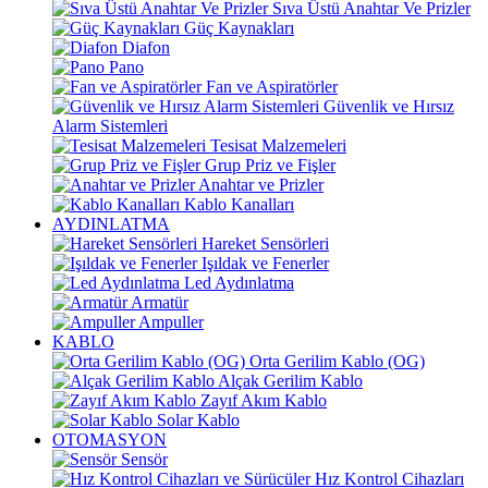
Sıva Üstü Anahtar Ve Prizler
Güç Kaynakları
Diafon
Pano
Fan ve Aspiratörler
Güvenlik ve Hırsız
Alarm Sistemleri
Tesisat Malzemeleri
Grup Priz ve Fişler
Anahtar ve Prizler
Kablo Kanalları
AYDINLATMA
Hareket Sensörleri
Işıldak ve Fenerler
Led Aydınlatma
Armatür
Ampuller
KABLO
Orta Gerilim Kablo (OG)
Alçak Gerilim Kablo
Zayıf Akım Kablo
Solar Kablo
OTOMASYON
Sensör
Hız Kontrol Cihazları