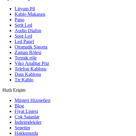
Lityum Pil
Kablo Makarası
Pano
Şerit Led
Audio Diafon
Spot Led
Led Panel
Otomatik Sigorta
Zaman Rölesi
Termik röle
Viko Anahtar Priz
Telefon Kablosu
Data Kablosu
Ttr Kablo
Hızlı Erişim
Müşteri Hizmetleri
Blog
Fiyat Listesi
Çok Satanlar
İndirimdekiler
Sepetim
Hakkımızda