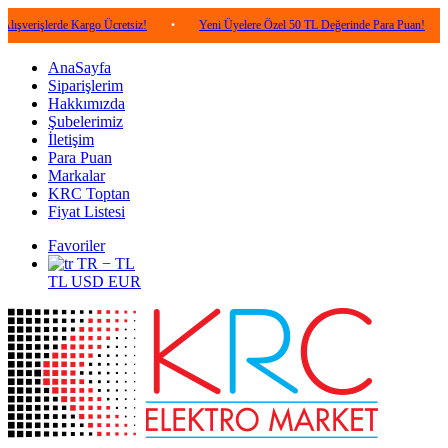
erde Kargo Ücretsiz!
•
Yeni Üyelere Özel 50 TL Değerinde Para Puan!
•
5.000
AnaSayfa
Siparişlerim
Hakkımızda
Şubelerimiz
İletişim
Para Puan
Markalar
KRC Toptan
Fiyat Listesi
Favoriler
TR − TL
TL
USD
EUR