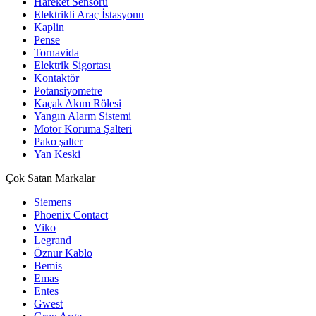
Hareket Sensörü
Elektrikli Araç İstasyonu
Kaplin
Pense
Tornavida
Elektrik Sigortası
Kontaktör
Potansiyometre
Kaçak Akım Rölesi
Yangın Alarm Sistemi
Motor Koruma Şalteri
Pako şalter
Yan Keski
Çok Satan Markalar
Siemens
Phoenix Contact
Viko
Legrand
Öznur Kablo
Bemis
Emas
Entes
Gwest