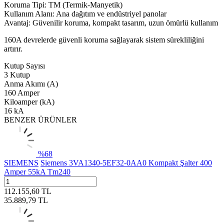
Koruma Tipi: TM (Termik-Manyetik)
Kullanım Alanı: Ana dağıtım ve endüstriyel panolar
Avantaj: Güvenilir koruma, kompakt tasarım, uzun ömürlü kullanım
160A devrelerde güvenli koruma sağlayarak sistem sürekliliğini
artırır.
Kutup Sayısı
3 Kutup
Anma Akımı (A)
160 Amper
Kiloamper (kA)
16 kA
BENZER ÜRÜNLER
%
68
SIEMENS
Siemens 3VA1340-5EF32-0AA0 Kompakt Şalter 400
Amper 55kA Tm240
112.155,60
TL
35.889,79
TL