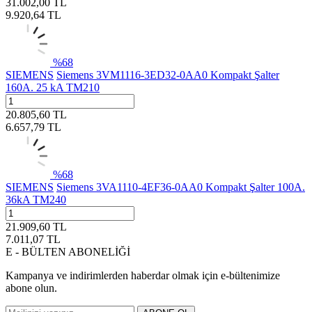
31.002,00
TL
9.920,64
TL
%
68
SIEMENS
Siemens 3VM1116-3ED32-0AA0 Kompakt Şalter
160A. 25 kA TM210
20.805,60
TL
6.657,79
TL
%
68
SIEMENS
Siemens 3VA1110-4EF36-0AA0 Kompakt Şalter 100A.
36kA TM240
21.909,60
TL
7.011,07
TL
E - BÜLTEN ABONELİĞİ
Kampanya ve indirimlerden haberdar olmak için e-bültenimize
abone olun.