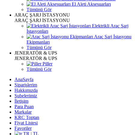
El Aleti Aksesuarları
Tümünü Gör
ARAÇ ŞARJ İSTASYONU
ARAÇ ŞARJ İSTASYONU
Elektrikli Araç Şarj
İstasyonları
Araç Şarj İstasyonu
Ekipmanları
Tümünü Gör
JENERATÖR & UPS
JENERATÖR & UPS
Piller
Tümünü Gör
AnaSayfa
Siparişlerim
Hakkımızda
Şubelerimiz
İletişim
Para Puan
Markalar
KRC Toptan
Fiyat Listesi
Favoriler
TR | TL