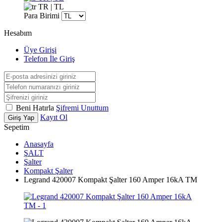
TR | TL
Para Birimi
Hesabım
Üye Girişi
Telefon İle Giriş
Beni Hatırla
Şifremi Unuttum
Kayıt Ol
Giriş Yap
Sepetim
Anasayfa
ŞALT
Şalter
Kompakt Şalter
Legrand 420007 Kompakt Şalter 160 Amper 16kA TM