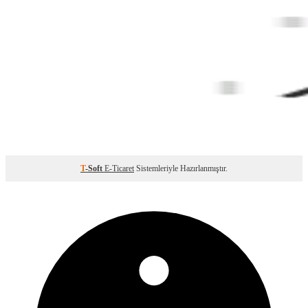
T
-Soft
E-Ticaret
Sistemleriyle Hazırlanmıştır.