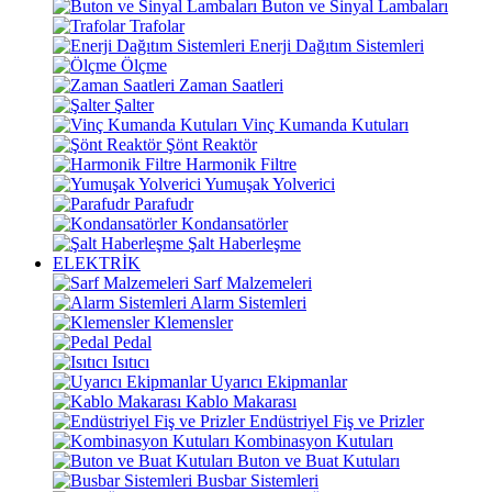
Buton ve Sinyal Lambaları
Trafolar
Enerji Dağıtım Sistemleri
Ölçme
Zaman Saatleri
Şalter
Vinç Kumanda Kutuları
Şönt Reaktör
Harmonik Filtre
Yumuşak Yolverici
Parafudr
Kondansatörler
Şalt Haberleşme
ELEKTRİK
Sarf Malzemeleri
Alarm Sistemleri
Klemensler
Pedal
Isıtıcı
Uyarıcı Ekipmanlar
Kablo Makarası
Endüstriyel Fiş ve Prizler
Kombinasyon Kutuları
Buton ve Buat Kutuları
Busbar Sistemleri