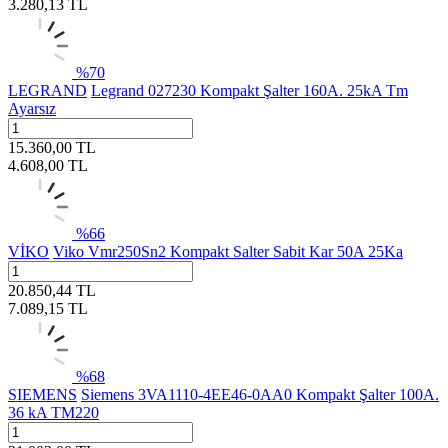
3.280,13
TL
%
70
LEGRAND
Legrand 027230 Kompakt Şalter 160A. 25kA Tm
Ayarsız
15.360,00
TL
4.608,00
TL
%
66
VİKO
Viko Vmr250Sn2 Kompakt Salter Sabit Kar 50A 25Ka
20.850,44
TL
7.089,15
TL
%
68
SIEMENS
Siemens 3VA1110-4EE46-0AA0 Kompakt Şalter 100A.
36 kA TM220