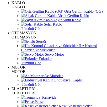
KABLO
KABLO
Orta Gerilim Kablo (OG)
Alçak Gerilim Kablo
Zayıf Akım Kablo
Solar Kablo
Tümünü Gör
OTOMASYON
OTOMASYON
Sensör
Hız Kontrol
Cihazları ve Sürücüler
Servo Motor
Enkoder
Tümünü Gör
MOTOR
MOTOR
Ac Motorlar
Endüstriyel Kaplin
Tümünü Gör
EL ALETLERİ
EL ALETLERİ
Tornavida
Pense
Keski ve kesici aletler