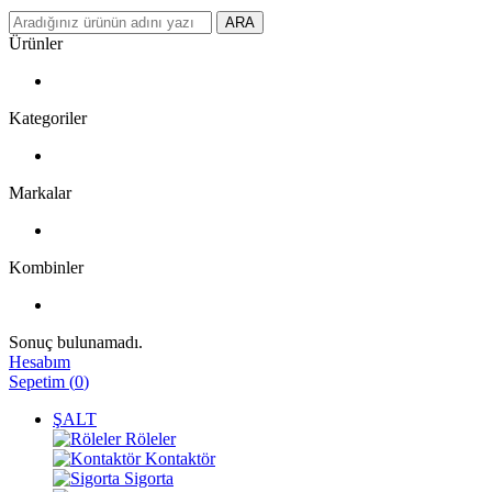
ARA
Ürünler
Kategoriler
Markalar
Kombinler
Sonuç bulunamadı.
Hesabım
Sepetim
(
0
)
ŞALT
Röleler
Kontaktör
Sigorta