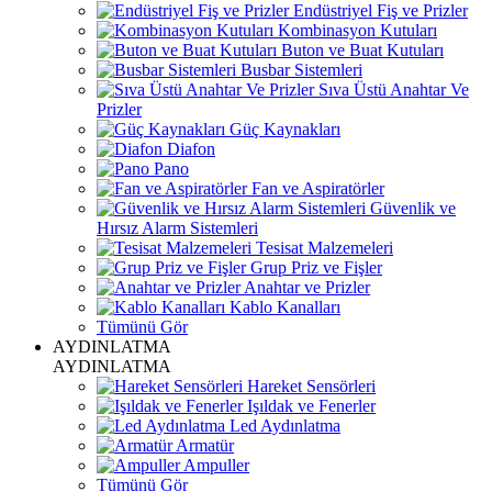
Endüstriyel Fiş ve Prizler
Kombinasyon Kutuları
Buton ve Buat Kutuları
Busbar Sistemleri
Sıva Üstü Anahtar Ve
Prizler
Güç Kaynakları
Diafon
Pano
Fan ve Aspiratörler
Güvenlik ve
Hırsız Alarm Sistemleri
Tesisat Malzemeleri
Grup Priz ve Fişler
Anahtar ve Prizler
Kablo Kanalları
Tümünü Gör
AYDINLATMA
AYDINLATMA
Hareket Sensörleri
Işıldak ve Fenerler
Led Aydınlatma
Armatür
Ampuller
Tümünü Gör