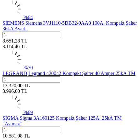
%
64
SIEMENS
Siemens 3VJ1110-5DB32-0AA0 100A. Kompakt Şalter
36kA Ayarlı
8.651,28
TL
3.114,46
TL
%
70
LEGRAND
Legrand 420042 Kompakt Şalter 40 Amper 25kA TM
13.320,00
TL
3.996,00
TL
%
69
SİGMA
Sigma 3A160125 Kompakt Şalter 125A. 25kA TM
"Ayarsız"
10.581,08
TL