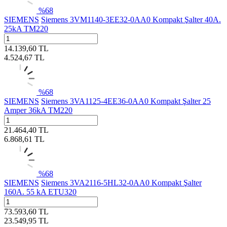
%
68
SIEMENS
Siemens 3VM1140-3EE32-0AA0 Kompakt Şalter 40A.
25kA TM220
14.139,60
TL
4.524,67
TL
%
68
SIEMENS
Siemens 3VA1125-4EE36-0AA0 Kompakt Şalter 25
Amper 36kA TM220
21.464,40
TL
6.868,61
TL
%
68
SIEMENS
Siemens 3VA2116-5HL32-0AA0 Kompakt Şalter
160A. 55 kA ETU320
73.593,60
TL
23.549,95
TL