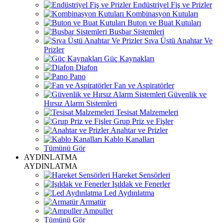
Endüstriyel Fiş ve Prizler
Kombinasyon Kutuları
Buton ve Buat Kutuları
Busbar Sistemleri
Sıva Üstü Anahtar Ve
Prizler
Güç Kaynakları
Diafon
Pano
Fan ve Aspiratörler
Güvenlik ve
Hırsız Alarm Sistemleri
Tesisat Malzemeleri
Grup Priz ve Fişler
Anahtar ve Prizler
Kablo Kanalları
Tümünü Gör
AYDINLATMA
AYDINLATMA
Hareket Sensörleri
Işıldak ve Fenerler
Led Aydınlatma
Armatür
Ampuller
Tümünü Gör