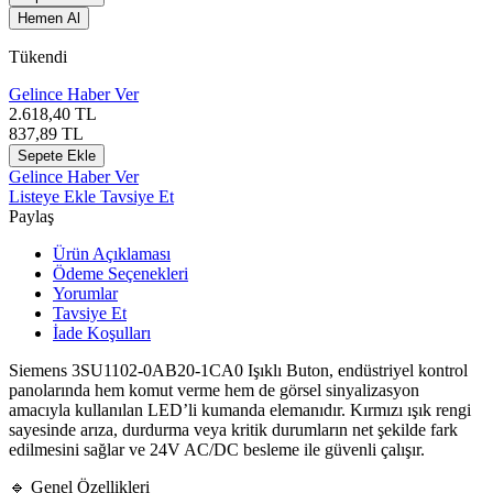
Hemen Al
Tükendi
Gelince Haber Ver
2.618,40
TL
837,89
TL
Sepete Ekle
Gelince Haber Ver
Listeye Ekle
Tavsiye Et
Paylaş
Ürün Açıklaması
Ödeme Seçenekleri
Yorumlar
Tavsiye Et
İade Koşulları
Siemens 3SU1102-0AB20-1CA0 Işıklı Buton, endüstriyel kontrol
panolarında hem komut verme hem de görsel sinyalizasyon
amacıyla kullanılan LED’li kumanda elemanıdır. Kırmızı ışık rengi
sayesinde arıza, durdurma veya kritik durumların net şekilde fark
edilmesini sağlar ve 24V AC/DC besleme ile güvenli çalışır.
🔹 Genel Özellikleri