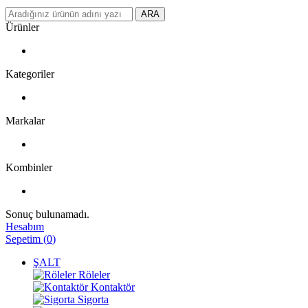
ARA
Ürünler
Kategoriler
Markalar
Kombinler
Sonuç bulunamadı.
Hesabım
Sepetim
(
0
)
ŞALT
Röleler
Kontaktör
Sigorta