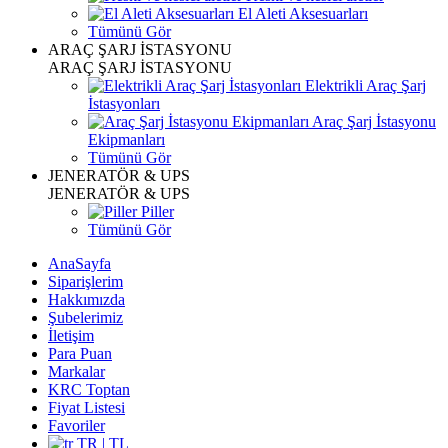
El Aleti Aksesuarları
Tümünü Gör
ARAÇ ŞARJ İSTASYONU
ARAÇ ŞARJ İSTASYONU
Elektrikli Araç Şarj
İstasyonları
Araç Şarj İstasyonu
Ekipmanları
Tümünü Gör
JENERATÖR & UPS
JENERATÖR & UPS
Piller
Tümünü Gör
AnaSayfa
Siparişlerim
Hakkımızda
Şubelerimiz
İletişim
Para Puan
Markalar
KRC Toptan
Fiyat Listesi
Favoriler
TR | TL