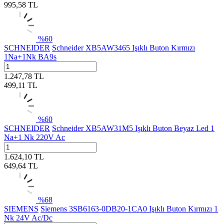
995,58
TL
%
60
SCHNEIDER
Schneider XB5AW3465 Işıklı Buton Kırmızı
1Na+1Nk BA9s
1.247,78
TL
499,11
TL
%
60
SCHNEIDER
Schneider XB5AW31M5 Işıklı Buton Beyaz Led 1
Na+1 Nk 220V Ac
1.624,10
TL
649,64
TL
%
68
SIEMENS
Siemens 3SB6163-0DB20-1CA0 Işıklı Buton Kırmızı 1
Nk 24V Ac/Dc