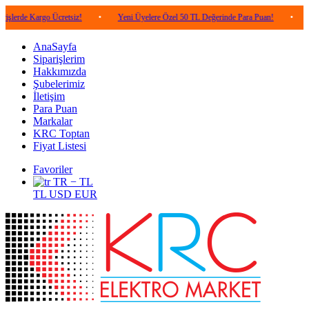
argo Ücretsiz!
•
Yeni Üyelere Özel 50 TL Değerinde Para Puan!
•
5.000 TL v
AnaSayfa
Siparişlerim
Hakkımızda
Şubelerimiz
İletişim
Para Puan
Markalar
KRC Toptan
Fiyat Listesi
Favoriler
TR − TL
TL
USD
EUR