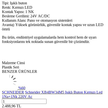
Tipi: Işıklı buton
Renk: Kırmızı LED
Kontak Yapısı: 1 NK
Besleme Gerilimi: 24V AC/DC
Kullanım Alanı: Pano ve otomasyon sistemleri
Avantaj: Yüksek görünürlük, güvenilir kontak yapısı ve uzun LED
ömrü
Bu ürün, endüstriyel uygulamalarda hem kontrol hem de uyarı
fonksiyonlarını tek noktada sunan güvenilir bir çözümdür.
Malzeme Cinsi
Plastik Seri
BENZER ÜRÜNLER
%
60
SCHNEIDER
Schneider XB4BW34M5 Işıklı Buton Kırmızı Led
1Na+1Nk 220V Ac
2.488,96
TL