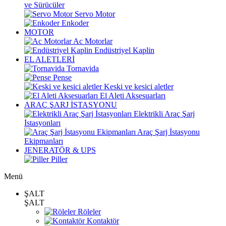
ve Sürücüler
Servo Motor
Enkoder
MOTOR
Ac Motorlar
Endüstriyel Kaplin
EL ALETLERİ
Tornavida
Pense
Keski ve kesici aletler
El Aleti Aksesuarları
ARAÇ ŞARJ İSTASYONU
Elektrikli Araç Şarj
İstasyonları
Araç Şarj İstasyonu
Ekipmanları
JENERATÖR & UPS
Piller
Menü
ŞALT
ŞALT
Röleler
Kontaktör