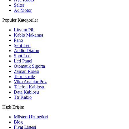
Şalter
Ac Motor
Popüler Kategoriler
Lityum Pil
Kablo Makarası
Pano
Şerit Led
Audio Diafon
Spot Led
Led Panel
Otomatik Sigorta
Zaman Rölesi
Termik röle
Viko Anahtar Priz
Telefon Kablosu
Data Kablosu
Ttr Kablo
Hızlı Erişim
Müşteri Hizmetleri
Blog
Fiyat Listesi