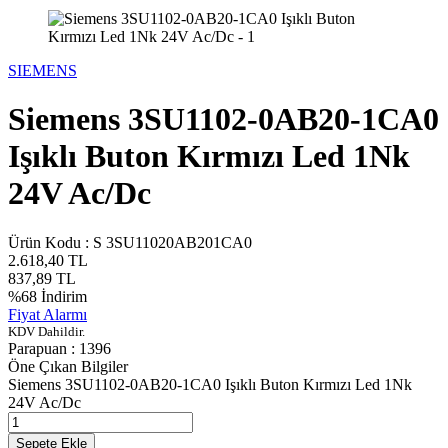
SIEMENS
Siemens 3SU1102-0AB20-1CA0
Işıklı Buton Kırmızı Led 1Nk
24V Ac/Dc
Ürün Kodu :
S 3SU11020AB201CA0
2.618,40
TL
837,89
TL
%
68
İndirim
Fiyat Alarmı
KDV Dahildir.
Parapuan :
1396
Öne Çıkan Bilgiler
Siemens 3SU1102-0AB20-1CA0 Işıklı Buton Kırmızı Led 1Nk
24V Ac/Dc
Sepete Ekle