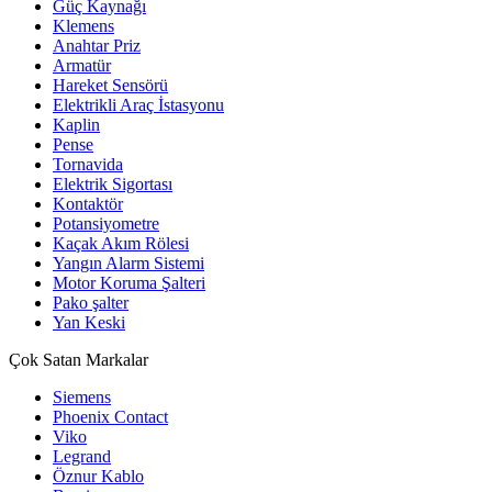
Güç Kaynağı
Klemens
Anahtar Priz
Armatür
Hareket Sensörü
Elektrikli Araç İstasyonu
Kaplin
Pense
Tornavida
Elektrik Sigortası
Kontaktör
Potansiyometre
Kaçak Akım Rölesi
Yangın Alarm Sistemi
Motor Koruma Şalteri
Pako şalter
Yan Keski
Çok Satan Markalar
Siemens
Phoenix Contact
Viko
Legrand
Öznur Kablo