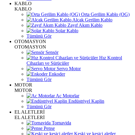
KABLO
KABLO
Orta Gerilim Kablo (OG)
Alçak Gerilim Kablo
Zayıf Akım Kablo
Solar Kablo
Tümünü Gör
OTOMASYON
OTOMASYON
Sensör
Hız Kontrol
Cihazları ve Sürücüler
Servo Motor
Enkoder
Tümünü Gör
MOTOR
MOTOR
Ac Motorlar
Endüstriyel Kaplin
Tümünü Gör
EL ALETLERİ
EL ALETLERİ
Tornavida
Pense
Keski ve kesici aletler