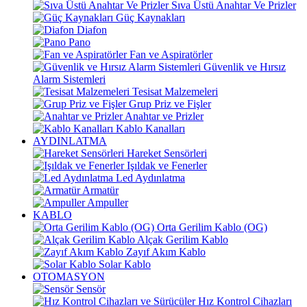
Sıva Üstü Anahtar Ve Prizler
Güç Kaynakları
Diafon
Pano
Fan ve Aspiratörler
Güvenlik ve Hırsız
Alarm Sistemleri
Tesisat Malzemeleri
Grup Priz ve Fişler
Anahtar ve Prizler
Kablo Kanalları
AYDINLATMA
Hareket Sensörleri
Işıldak ve Fenerler
Led Aydınlatma
Armatür
Ampuller
KABLO
Orta Gerilim Kablo (OG)
Alçak Gerilim Kablo
Zayıf Akım Kablo
Solar Kablo
OTOMASYON
Sensör
Hız Kontrol Cihazları