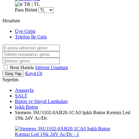
TR | TL
Para Birimi
Hesabım
Üye Girişi
Telefon İle Giriş
Beni Hatırla
Şifremi Unuttum
Kayıt Ol
Giriş Yap
Sepetim
Anasayfa
ŞALT
Buton ve Sinyal Lambaları
Işıklı Buton
Siemens 3SU1102-0AB20-1CA0 Işıklı Buton Kırmızı Led
1Nk 24V Ac/Dc