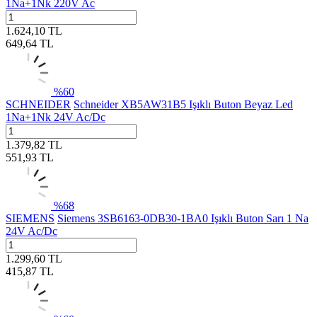
1Na+1Nk 220V Ac
1.624,10
TL
649,64
TL
%
60
SCHNEIDER
Schneider XB5AW31B5 Işıklı Buton Beyaz Led
1Na+1Nk 24V Ac/Dc
1.379,82
TL
551,93
TL
%
68
SIEMENS
Siemens 3SB6163-0DB30-1BA0 Işıklı Buton Sarı 1 Na
24V Ac/Dc
1.299,60
TL
415,87
TL