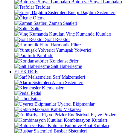
Buton ve Sinyal Lambaları
Trafolar
Enerji Dağıtım Sistemleri
Ölçme
Zaman Saatleri
Şalter
Vinç Kumanda Kutuları
Şönt Reaktör
Harmonik Filtre
Yumuşak Yolverici
Parafudr
Kondansatörler
Şalt Haberleşme
ELEKTRİK
Sarf Malzemeleri
Alarm Sistemleri
Klemensler
Pedal
Isıtıcı
Uyarıcı Ekipmanlar
Kablo Makarası
Endüstriyel Fiş ve Prizler
Kombinasyon Kutuları
Buton ve Buat Kutuları
Busbar Sistemleri