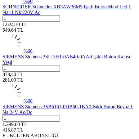
%
60
SCHNEIDER
Schneider XB5AW36M5 Işıklı Buton Mavi Led 1
Na+1 Nk 220V Ac
1.624,10
TL
649,64
TL
%
68
SIEMENS
Siemens 3SU1051-0AB40-0AA0 Işıklı Buton Kafası
Yeşil
878,40
TL
281,09
TL
%
68
SIEMENS
Siemens 3SB6163-0DB60-1BA0 Işıklı Buton Beyaz 1
Na 24V Ac/Dc
1.299,60
TL
415,87
TL
E - BÜLTEN ABONELİĞİ