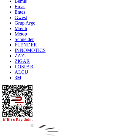
Bemis
Emas
Entes
Gwest
Grup Arge
Mavili
Metop
Schneider
FLENDER
INNOMOTICS
ZAZU
ZİGAR
LOSPAR
ALCU
3M