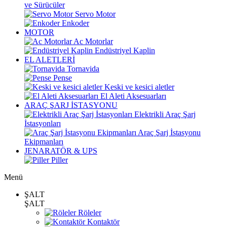
ve Sürücüler
Servo Motor
Enkoder
MOTOR
Ac Motorlar
Endüstriyel Kaplin
EL ALETLERİ
Tornavida
Pense
Keski ve kesici aletler
El Aleti Aksesuarları
ARAÇ ŞARJ İSTASYONU
Elektrikli Araç Şarj
İstasyonları
Araç Şarj İstasyonu
Ekipmanları
JENARATÖR & UPS
Piller
Menü
ŞALT
ŞALT
Röleler
Kontaktör