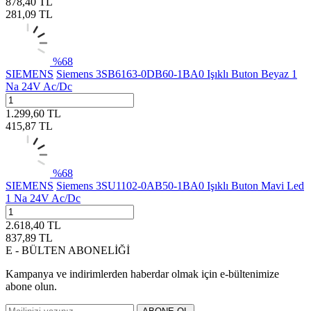
878,40
TL
281,09
TL
%
68
SIEMENS
Siemens 3SB6163-0DB60-1BA0 Işıklı Buton Beyaz 1
Na 24V Ac/Dc
1.299,60
TL
415,87
TL
%
68
SIEMENS
Siemens 3SU1102-0AB50-1BA0 Işıklı Buton Mavi Led
1 Na 24V Ac/Dc
2.618,40
TL
837,89
TL
E - BÜLTEN ABONELİĞİ
Kampanya ve indirimlerden haberdar olmak için e-bültenimize
abone olun.