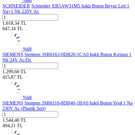
%
60
SCHNEIDER
Schneider XB5AW31M5 Işıklı Buton Beyaz Led 1
Na+1 Nk 220V Ac
1.618,34
TL
647,34
TL
%
68
SIEMENS
Siemens 3SB6163-0DB20-1CA0 Işıklı Buton Kırmızı 1
Nk 24V Ac/Dc
1.299,60
TL
415,87
TL
%
68
SIEMENS
Siemens 3SB6116-0DB40-1BA0 Işıklı Buton Yeşil 1 Na
230V Ac (Plastik Seri)
1.544,40
TL
494,21
TL