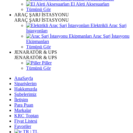
El Aleti Aksesuarları
Tümünü Gör
ARAÇ ŞARJ İSTASYONU
ARAÇ ŞARJ İSTASYONU
Elektrikli Araç Şarj
İstasyonları
Araç Şarj İstasyonu
Ekipmanları
Tümünü Gör
JENARATÖR & UPS
JENARATÖR & UPS
Piller
Tümünü Gör
AnaSayfa
Siparişlerim
Hakkımızda
Şubelerimiz
İletişim
Para Puan
Markalar
KRC Toptan
Fiyat Listesi
Favoriler
TR | TL