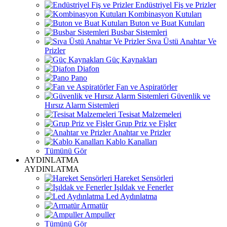
Endüstriyel Fiş ve Prizler
Kombinasyon Kutuları
Buton ve Buat Kutuları
Busbar Sistemleri
Sıva Üstü Anahtar Ve
Prizler
Güç Kaynakları
Diafon
Pano
Fan ve Aspiratörler
Güvenlik ve
Hırsız Alarm Sistemleri
Tesisat Malzemeleri
Grup Priz ve Fişler
Anahtar ve Prizler
Kablo Kanalları
Tümünü Gör
AYDINLATMA
AYDINLATMA
Hareket Sensörleri
Işıldak ve Fenerler
Led Aydınlatma
Armatür
Ampuller
Tümünü Gör