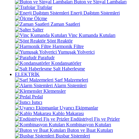
Buton ve Sinyal Lambaları
Trafolar
Enerji Dağıtım Sistemleri
Ölçme
Zaman Saatleri
Şalter
Vinç Kumanda Kutuları
Şönt Reaktör
Harmonik Filtre
Yumuşak Yolverici
Parafudr
Kondansatörler
Şalt Haberleşme
ELEKTRİK
Sarf Malzemeleri
Alarm Sistemleri
Klemensler
Pedal
Isıtıcı
Uyarıcı Ekipmanlar
Kablo Makarası
Endüstriyel Fiş ve Prizler
Kombinasyon Kutuları
Buton ve Buat Kutuları
Busbar Sistemleri