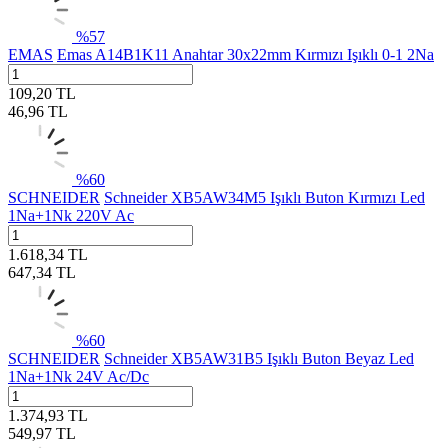
%
57
EMAS
Emas A14B1K11 Anahtar 30x22mm Kırmızı Işıklı 0-1 2Na
109,20
TL
46,96
TL
%
60
SCHNEIDER
Schneider XB5AW34M5 Işıklı Buton Kırmızı Led
1Na+1Nk 220V Ac
1.618,34
TL
647,34
TL
%
60
SCHNEIDER
Schneider XB5AW31B5 Işıklı Buton Beyaz Led
1Na+1Nk 24V Ac/Dc
1.374,93
TL
549,97
TL