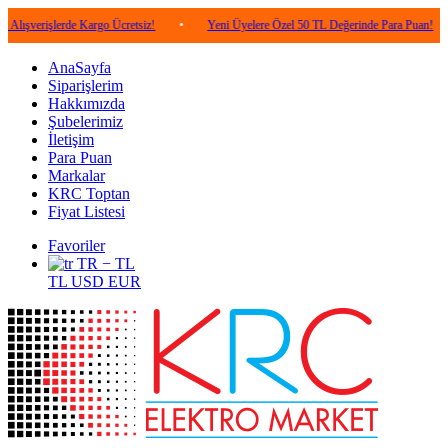
şlerde Kargo Ücretsiz!
•
Yeni Üyelere Özel 50 TL Değerinde Para Puan!
•
5.0
AnaSayfa
Siparişlerim
Hakkımızda
Şubelerimiz
İletişim
Para Puan
Markalar
KRC Toptan
Fiyat Listesi
Favoriler
TR − TL
TL
USD
EUR