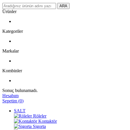
ARA
Ürünler
Kategoriler
Markalar
Kombinler
Sonuç bulunamadı.
Hesabım
Sepetim
(
0
)
ŞALT
Röleler
Kontaktör
Sigorta