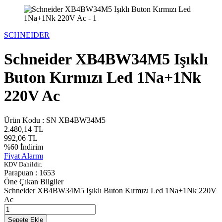
SCHNEIDER
Schneider XB4BW34M5 Işıklı
Buton Kırmızı Led 1Na+1Nk
220V Ac
Ürün Kodu :
SN XB4BW34M5
2.480,14
TL
992,06
TL
%
60
İndirim
Fiyat Alarmı
KDV Dahildir.
Parapuan :
1653
Öne Çıkan Bilgiler
Schneider XB4BW34M5 Işıklı Buton Kırmızı Led 1Na+1Nk 220V
Ac
Sepete Ekle