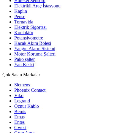
Hareket Sensörü
Elektrikli Araç İstasyonu
Kaplin
Pense
Tornavida
Elektrik Sigortası
Kontaktör
Potansiyometre
Kaçak Akım Rölesi
Yangın Alarm Sistemi
Motor Koruma Şalteri
Pako şalter
Yan Keski
Çok Satan Markalar
Siemens
Phoenix Contact
Viko
Legrand
Öznur Kablo
Bemis
Emas
Entes
Gwest
Grup Arge