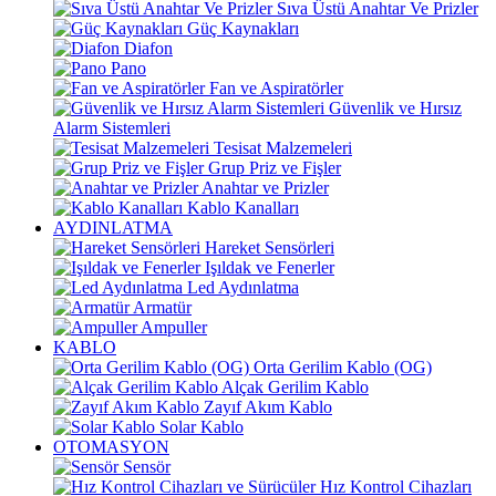
Sıva Üstü Anahtar Ve Prizler
Güç Kaynakları
Diafon
Pano
Fan ve Aspiratörler
Güvenlik ve Hırsız
Alarm Sistemleri
Tesisat Malzemeleri
Grup Priz ve Fişler
Anahtar ve Prizler
Kablo Kanalları
AYDINLATMA
Hareket Sensörleri
Işıldak ve Fenerler
Led Aydınlatma
Armatür
Ampuller
KABLO
Orta Gerilim Kablo (OG)
Alçak Gerilim Kablo
Zayıf Akım Kablo
Solar Kablo
OTOMASYON
Sensör
Hız Kontrol Cihazları