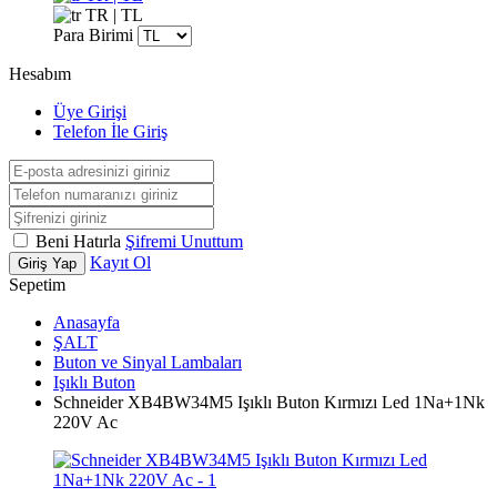
TR | TL
Para Birimi
Hesabım
Üye Girişi
Telefon İle Giriş
Beni Hatırla
Şifremi Unuttum
Kayıt Ol
Giriş Yap
Sepetim
Anasayfa
ŞALT
Buton ve Sinyal Lambaları
Işıklı Buton
Schneider XB4BW34M5 Işıklı Buton Kırmızı Led 1Na+1Nk
220V Ac