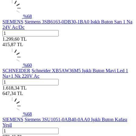
%
68
SIEMENS
Siemens 3SB6163-0DB30-1BA0 Işıklı Buton Sarı 1 Na
24V Ac/Dc
1.299,60
TL
415,87
TL
%
60
SCHNEIDER
Schneider XB5AW36M5 Işıklı Buton Mavi Led 1
Na+1 Nk 220V Ac
1.618,34
TL
647,34
TL
%
68
SIEMENS
Siemens 3SU1051-0AB40-0AA0 Işıklı Buton Kafası
Yeşil