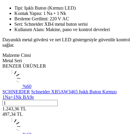
Tipi: Işıklı Buton (Kırmızı LED)
Kontak Yapısı: 1 Na + 1 Nk
Besleme Gerilimi: 220 V AC
Seri: Schneider XB4 metal buton serisi
Kullanım Alanı: Makine, pano ve kontrol devreleri
Dayanıklı metal gövdesi ve net LED göstergesiyle güvenilir kontrol
sağlar.
Malzeme Cinsi
Metal Seri
BENZER ÜRÜNLER
%
60
SCHNEIDER
Schneider XB5AW3465 Işıklı Buton Kırmızı
1Na+1Nk BA9s
1.243,36
TL
497,34
TL