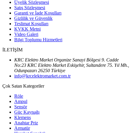
Üyelik Sözleşmesi
Satış Sözleşmesi
Garanti ve İade Koşulları
Gizlilik ve Güvenlik
Teslimat Koşulları
KVKK Metni
Video Galeri
Bilgi Toplumu Hizmetleri
İLETİŞİM
KRC Elektro Market Organize Sanayi Bölgesi 9. Cadde
No:23 KRC Elektro Market Eskişehir, Sultandere 75. Yıl Mh.,
Odunpazarı 26250 Türkiye
info@krcelektromarket.com.tr
Çok Satan Kategoriler
Röle
Ampul
Sensör
Güç Kaynağı
Klemens
Anahtar Priz
Armatür