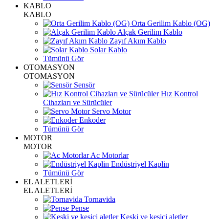
KABLO
KABLO
Orta Gerilim Kablo (OG)
Alçak Gerilim Kablo
Zayıf Akım Kablo
Solar Kablo
Tümünü Gör
OTOMASYON
OTOMASYON
Sensör
Hız Kontrol
Cihazları ve Sürücüler
Servo Motor
Enkoder
Tümünü Gör
MOTOR
MOTOR
Ac Motorlar
Endüstriyel Kaplin
Tümünü Gör
EL ALETLERİ
EL ALETLERİ
Tornavida
Pense
Keski ve kesici aletler