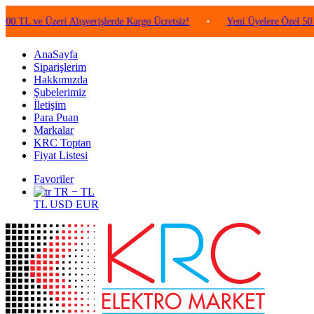
e Üzeri Alışverişlerde Kargo Ücretsiz!
•
Yeni Üyelere Özel 50 TL Değe
AnaSayfa
Siparişlerim
Hakkımızda
Şubelerimiz
İletişim
Para Puan
Markalar
KRC Toptan
Fiyat Listesi
Favoriler
TR − TL
TL
USD
EUR