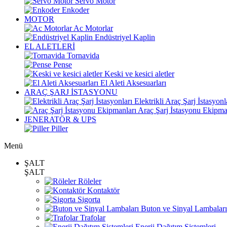
Servo Motor
Enkoder
MOTOR
Ac Motorlar
Endüstriyel Kaplin
EL ALETLERİ
Tornavida
Pense
Keski ve kesici aletler
El Aleti Aksesuarları
ARAÇ ŞARJ İSTASYONU
Elektrikli Araç Şarj İstasyonl
Araç Şarj İstasyonu Ekipma
JENERATÖR & UPS
Piller
Menü
ŞALT
ŞALT
Röleler
Kontaktör
Sigorta
Buton ve Sinyal Lambaları
Trafolar
Enerji Dağıtım Sistemleri