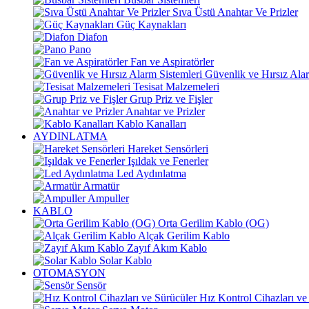
Sıva Üstü Anahtar Ve Prizler
Güç Kaynakları
Diafon
Pano
Fan ve Aspiratörler
Güvenlik ve Hırsız Alar
Tesisat Malzemeleri
Grup Priz ve Fişler
Anahtar ve Prizler
Kablo Kanalları
AYDINLATMA
Hareket Sensörleri
Işıldak ve Fenerler
Led Aydınlatma
Armatür
Ampuller
KABLO
Orta Gerilim Kablo (OG)
Alçak Gerilim Kablo
Zayıf Akım Kablo
Solar Kablo
OTOMASYON
Sensör
Hız Kontrol Cihazları ve