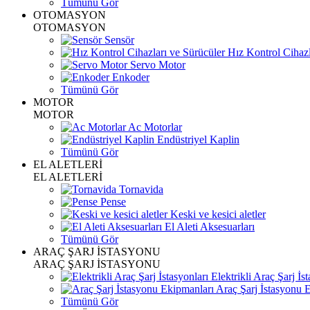
Tümünü Gör
OTOMASYON
OTOMASYON
Sensör
Hız Kontrol Cihazl
Servo Motor
Enkoder
Tümünü Gör
MOTOR
MOTOR
Ac Motorlar
Endüstriyel Kaplin
Tümünü Gör
EL ALETLERİ
EL ALETLERİ
Tornavida
Pense
Keski ve kesici aletler
El Aleti Aksesuarları
Tümünü Gör
ARAÇ ŞARJ İSTASYONU
ARAÇ ŞARJ İSTASYONU
Elektrikli Araç Şarj İst
Araç Şarj İstasyonu 
Tümünü Gör