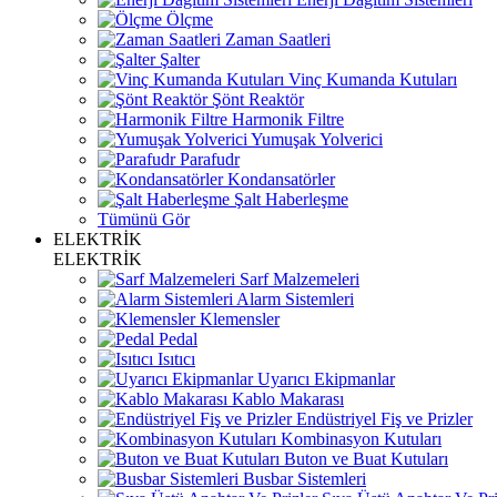
Ölçme
Zaman Saatleri
Şalter
Vinç Kumanda Kutuları
Şönt Reaktör
Harmonik Filtre
Yumuşak Yolverici
Parafudr
Kondansatörler
Şalt Haberleşme
Tümünü Gör
ELEKTRİK
ELEKTRİK
Sarf Malzemeleri
Alarm Sistemleri
Klemensler
Pedal
Isıtıcı
Uyarıcı Ekipmanlar
Kablo Makarası
Endüstriyel Fiş ve Prizler
Kombinasyon Kutuları
Buton ve Buat Kutuları
Busbar Sistemleri