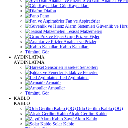
Sıva Üstü Anahtar Ve Pri
Güç Kaynakları
Diafon
Pano
Fan ve Aspiratörler
Güvenlik ve Hırsı
Tesisat Malzemeleri
Grup Priz ve Fişler
Anahtar ve Prizler
Kablo Kanalları
Tümünü Gör
AYDINLATMA
AYDINLATMA
Hareket Sensörleri
Işıldak ve Fenerler
Led Aydınlatma
Armatür
Ampuller
Tümünü Gör
KABLO
KABLO
Orta Gerilim Kablo (OG)
Alçak Gerilim Kablo
Zayıf Akım Kablo
Solar Kablo