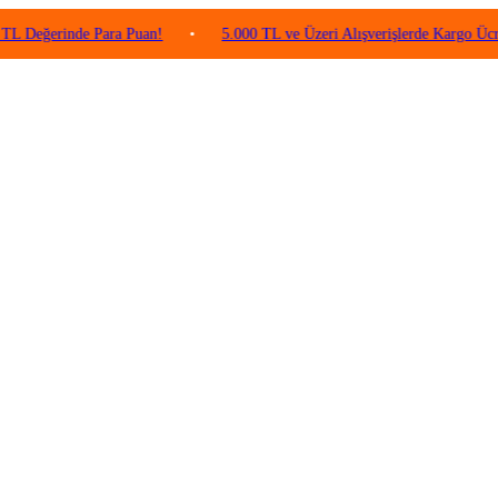
rinde Para Puan!
•
5.000 TL ve Üzeri Alışverişlerde Kargo Ücretsiz!