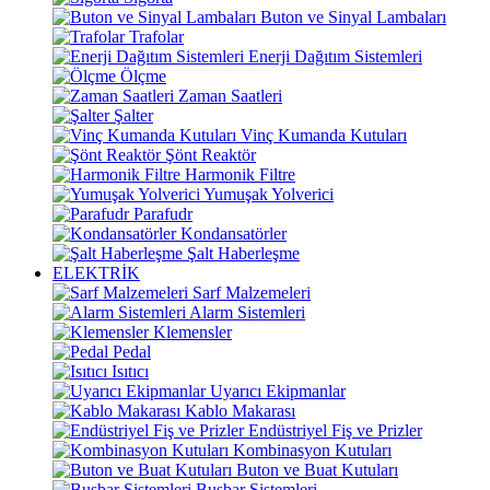
Buton ve Sinyal Lambaları
Trafolar
Enerji Dağıtım Sistemleri
Ölçme
Zaman Saatleri
Şalter
Vinç Kumanda Kutuları
Şönt Reaktör
Harmonik Filtre
Yumuşak Yolverici
Parafudr
Kondansatörler
Şalt Haberleşme
ELEKTRİK
Sarf Malzemeleri
Alarm Sistemleri
Klemensler
Pedal
Isıtıcı
Uyarıcı Ekipmanlar
Kablo Makarası
Endüstriyel Fiş ve Prizler
Kombinasyon Kutuları
Buton ve Buat Kutuları
Busbar Sistemleri