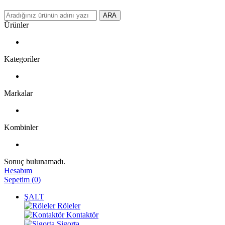
ARA
Ürünler
Kategoriler
Markalar
Kombinler
Sonuç bulunamadı.
Hesabım
Sepetim
(
0
)
ŞALT
Röleler
Kontaktör
Sigorta